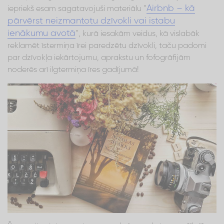
Airbnb – kā
iepriekš esam sagatavojuši materiālu “
pārvērst neizmantotu dzīvokli vai istabu
ienākumu avotā
”, kurā iesakām veidus, kā vislabāk
reklamēt īstermiņa īrei paredzētu dzīvokli, taču padomi
par dzīvokļa iekārtojumu, aprakstu un fofogrāfijām
noderēs arī ilgtermiņa īres gadījumā!