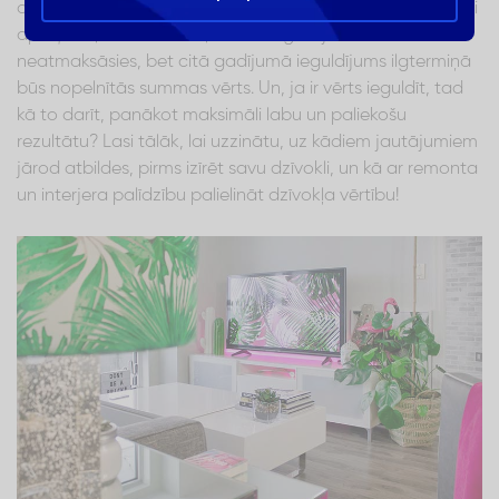
augstāko iespējamo summu. Apsvērumi ir dažādi – rūpīgi
aprēķinot, var izrādīties, ka liels ieguldījums nebūt
neatmaksāsies, bet citā gadījumā ieguldījums ilgtermiņā
būs nopelnītās summas vērts. Un, ja ir vērts ieguldīt, tad
kā to darīt, panākot maksimāli labu un paliekošu
rezultātu? Lasi tālāk, lai uzzinātu, uz kādiem jautājumiem
jārod atbildes, pirms izīrēt savu dzīvokli, un kā ar remonta
un interjera palīdzību palielināt dzīvokļa vērtību!