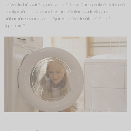
dzīvoklis būs izīrēts, nāksies pārliecināties praksē. Jebkurā
gadījumā – ja šis modelis neizrādīsies izdevīgs, no
nākamās sezonas iespējams dzīvokli sākt izīrēt arī
ilgtermiņā.