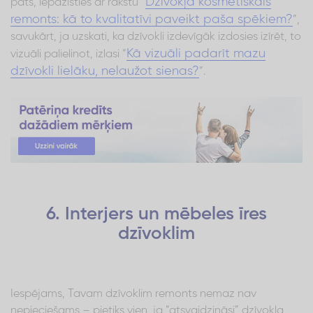
Dzīvokļa kosmētiskais
pats, iepazīsties ar rakstu “
remonts: kā to kvalitatīvi paveikt paša spēkiem?
”,
savukārt, ja uzskati, ka dzīvokli izdevīgāk izdosies izīrēt, to
Kā vizuāli padarīt mazu
vizuāli palielinot, izlasi “
dzīvokli lielāku, nelaužot sienas?
”.
6. Interjers un mēbeles īres
dzīvoklim
Iespējams, Tavam dzīvoklim remonts nemaz nav
nepieciešams – pietiks vien, ja “atsvaidzināsi” dzīvokļa