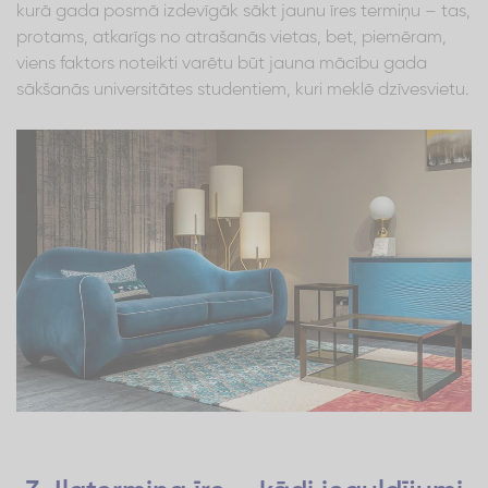
kurā gada posmā izdevīgāk sākt jaunu īres termiņu – tas,
protams, atkarīgs no atrašanās vietas, bet, piemēram,
viens faktors noteikti varētu būt jauna mācību gada
sākšanās universitātes studentiem, kuri meklē dzīvesvietu.