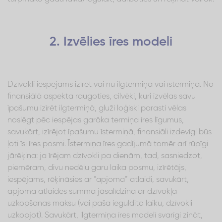
2. Izvēlies īres modeli
Dzīvokli iespējams izīrēt vai nu ilgtermiņā vai īstermiņā. No
finansiālā aspekta raugoties, cilvēki, kuri izvēlas savu
īpašumu izīrēt ilgtermiņā, gluži loģiski parasti vēlas
noslēgt pēc iespējas garāka termiņa īres līgumus,
savukārt, izīrējot īpašumu īstermiņā, finansiāli izdevīgi būs
ļoti īsi īres posmi. Īstermiņa īres gadījumā tomēr arī rūpīgi
jārēķina: ja īrējam dzīvokli pa dienām, tad, sasniedzot,
piemēram, divu nedēļu garu laika posmu, izīrētājs,
iespējams, rēķināsies ar “apjoma” atlaidi, savukārt,
apjoma atlaides summa jāsalīdzina ar dzīvokļa
uzkopšanas maksu (vai paša ieguldīto laiku, dzīvokli
uzkopjot). Savukārt, ilgtermiņa īres modelī svarīgi zināt,