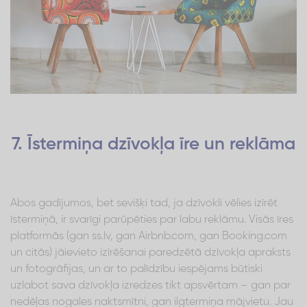
7. Īstermiņa dzīvokļa īre un reklāma
Abos gadījumos, bet sevišķi tad, ja dzīvokli vēlies izīrēt
īstermiņā, ir svarīgi parūpēties par labu reklāmu. Visās īres
platformās (gan ss.lv, gan Airbnb.com, gan Booking.com
un citās) jāievieto izīrēšanai paredzētā dzīvokļa apraksts
un fotogrāfijas, un ar to palīdzību iespējams būtiski
uzlabot sava dzīvokļa izredzes tikt apsvērtam – gan par
nedēļas nogales naktsmītni, gan ilgtermiņa mājvietu. Jau