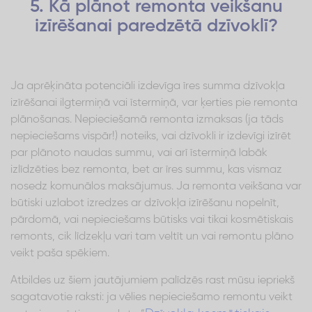
5. Kā plānot remonta veikšanu
izīrēšanai paredzētā dzīvoklī?
Ja aprēķināta potenciāli izdevīga īres summa dzīvokļa
izīrēšanai ilgtermiņā vai īstermiņā, var ķerties pie remonta
plānošanas. Nepieciešamā remonta izmaksas (ja tāds
nepieciešams vispār!) noteiks, vai dzīvokli ir izdevīgi izīrēt
par plānoto naudas summu, vai arī īstermiņā labāk
izlīdzēties bez remonta, bet ar īres summu, kas vismaz
nosedz komunālos maksājumus. Ja remonta veikšana var
būtiski uzlabot izredzes ar dzīvokļa izīrēšanu nopelnīt,
pārdomā, vai nepieciešams būtisks vai tikai kosmētiskais
remonts, cik līdzekļu vari tam veltīt un vai remontu plāno
veikt paša spēkiem.
Atbildes uz šiem jautājumiem palīdzēs rast mūsu iepriekš
sagatavotie raksti: ja vēlies nepieciešamo remontu veikt