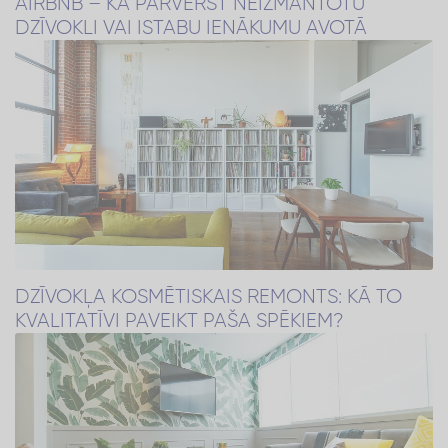
AIRBNB – KĀ PĀRVĒRST NEIZMANTOTU
DZĪVOKLI VAI ISTABU IENĀKUMU AVOTĀ
DZĪVOKĻA KOSMĒTISKAIS REMONTS: KĀ TO
KVALITATĪVI PAVEIKT PAŠA SPĒKIEM?