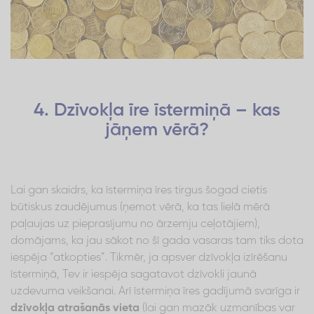
4. Dzīvokļa īre īstermiņā – kas
jāņem vērā?
Lai gan skaidrs, ka īstermiņa īres tirgus šogad cietis
būtiskus zaudējumus (ņemot vērā, ka tas lielā mērā
paļaujas uz pieprasījumu no ārzemju ceļotājiem),
domājams, ka jau sākot no šī gada vasaras tam tiks dota
iespēja “atkopties”. Tikmēr, ja apsver dzīvokļa izīrēšanu
īstermiņā, Tev ir iespēja sagatavot dzīvokli jaunā
uzdevuma veikšanai. Arī īstermiņa īres gadījumā svarīga ir
dzīvokļa atrašanās vieta
(lai gan mazāk uzmanības var