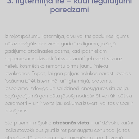
3. Ilgtermiņa īre – kādi ieguldījumi
paredzami
Izīrējot īpašumu ilgtermiņā, divu vai trīs gadu īres līgums
būs izdevīgāks par viena gada īres līgumu, jo šajā
gadījumā attālināsies posms, kad īpašniekam
nepieciešams dzīvokli “atsvaidzināt” jeb veikt vismaz
nelielu kosmētisko remontu pirms jaunu īrnieku
ievākšanās. Tāpat, lai gan peļņas nolūkos parasti izvēlas
īpašumu izīrēt īstermiņā, arī ilgtermiņā, protams,
iespējama izdevīga un salīdzinoši ienesīga īres situācija.
Šajā gadījumā gan būtu jāspēj nodrošināt vairāki būtiski
parametri – un ir vērts jau sākumā izsvērt, vai tas vispār ir
iespējams.
Starp tiem ir mājokļa
atrašanās vieta
– arī dzīvokli, kurš ir
izcilā stāvoklī būs grūti izīrēt par augstu cenu tad, ja tas
atradīsies tālu no centra vai, piemēram, tam tuvumā