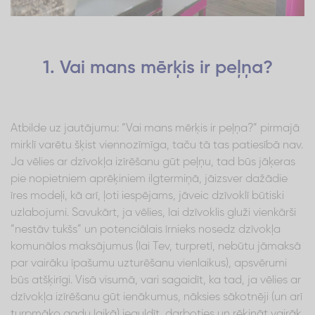
1. Vai mans mērķis ir peļņa?
Atbilde uz jautājumu: “Vai mans mērķis ir peļņa?” pirmajā
mirklī varētu šķist viennozīmīga, taču tā tas patiesībā nav.
Ja vēlies ar dzīvokļa izīrēšanu gūt peļņu, tad būs jāķeras
pie nopietniem aprēķiniem ilgtermiņā, jāizsver dažādie
īres modeļi, kā arī, ļoti iespējams, jāveic dzīvoklī būtiski
uzlabojumi. Savukārt, ja vēlies, lai dzīvoklis gluži vienkārši
“nestāv tukšs” un potenciālais īrnieks nosedz dzīvokļa
komunālos maksājumus (lai Tev, turpretī, nebūtu jāmaksā
par vairāku īpašumu uzturēšanu vienlaikus), apsvērumi
būs atšķirīgi. Visā visumā, vari sagaidīt, ka tad, ja vēlies ar
dzīvokļa izīrēšanu gūt ienākumus, nāksies sākotnēji (un arī
turpmāko gadu laikā) ieguldīt, darboties un rēķināt vairāk.