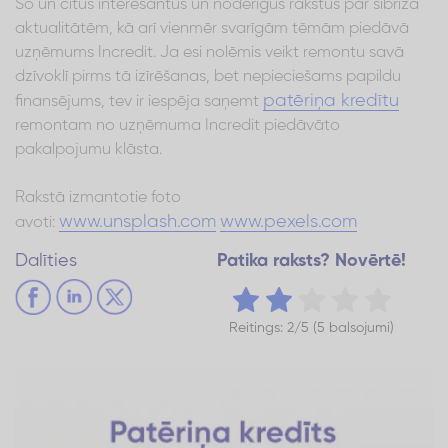
Šo un citus interesantus un noderīgus rakstus par šībrīža
aktualitātēm, kā arī vienmēr svarīgām tēmām piedāvā
uzņēmums Incredit. Ja esi nolēmis veikt remontu savā
dzīvoklī pirms tā izīrēšanas, bet nepieciešams papildu
patēriņa kredītu
finansējums, tev ir iespēja saņemt
remontam no uzņēmuma Incredit piedāvāto
pakalpojumu klāsta.
Rakstā izmantotie foto
www.unsplash.com
www.pexels.com
avoti:
Dalīties
Patika raksts? Novērtē!
Reitings: 2/5 (5 balsojumi)