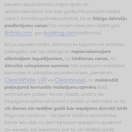
pievērst daudzdzīvokļu mājas tipam un
apsaimniekošanai, kas šajā gadījumā joprojām lielākā
mērā ir dzīvokļa īpašnieka pārziņā), kā arī
līdzīgu dzīvokļu
piedāvājumu cenas
(tās noteikti ieteicams izpētīt gan
Airbnb.com
booking.com
, gan
platformās).
Kā jau iepriekš minēts, īstermiņa īre kopumā var izrādīties
izdevīgāka, bet tas atkarīgs no
nepieciešamajiem
sākotnējiem ieguldījumiem,
no
izīrēšanas cenas,
no
dzīvokļa uzkopšanas summas
(tās iespējams noskaidrot,
sazinoties ar uzkopšanas uzņēmumiem, piemēram,
CleanWhale
LiiR
Cleanhouse
,
vai
)
,
no
maksimālā
pieļaujamā komunālo maksājumu apmēra
(kad
iemītniekiem pašiem tie nav jāsedz, zināms, ka
taupīguma režīms reti kuram ir prātā) un lielā mērā no tā,
cik dienas vai nedēļas gadā būs iespējams dzīvokli izīrēt
(Rīga nav Londona – tai piemīt izteikta sezonalitāte).
Kamēr lielu daļu no šiem faktoriem iespējams aprēķināt
jau iepriekš, ļoti iespējams, par to, cik nedēļas gadā