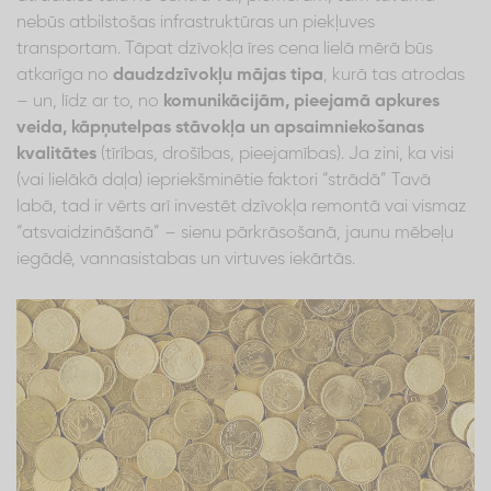
nebūs atbilstošas infrastruktūras un piekļuves
transportam. Tāpat dzīvokļa īres cena lielā mērā būs
atkarīga no
daudzdzīvokļu mājas tipa
, kurā tas atrodas
– un, līdz ar to, no
komunikācijām, pieejamā apkures
veida, kāpņutelpas stāvokļa un apsaimniekošanas
kvalitātes
(tīrības, drošības, pieejamības). Ja zini, ka visi
(vai lielākā daļa) iepriekšminētie faktori “strādā” Tavā
labā, tad ir vērts arī investēt dzīvokļa remontā vai vismaz
“atsvaidzināšanā” – sienu pārkrāsošanā, jaunu mēbeļu
iegādē, vannasistabas un virtuves iekārtās.