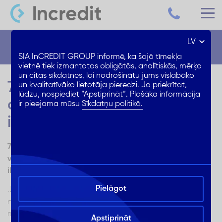
LV
Blogs
SIA InCREDIT GROUP informē, ka šajā tīmekļa
vietnē tiek izmantotas obligātās, analītiskās, mērķa
un citas sīkdatnes, lai nodrošinātu jums vislabāko
7 padomi: palielini vērtību
un kvalitatīvāko lietotāja pieredzi. Ja priekrītat,
lūdzu, nospiediet “Apstiprināt”. Plašāka informācija
dzīvoklim, lai to veiksmīgi
ir pieejama mūsu
Sīkdatņu politikā.
izīrētu
7 padomi, kā plānot, rēķināt un rīkoties, lai palielinātu
vērtību savam dzīvoklim, kuru plāno izīrēt īstermiņā vai
ilgtermiņā
Pielāgot
Ja Tev radusies iespēja izīrēt sev piederošu dzīvokli,
nākamais jautājums, kurš sev jāuzdod ir par to, kā
maksimāli paaugstināt tā vērtību, lai rezultātā nopelnītu
Apstiprināt