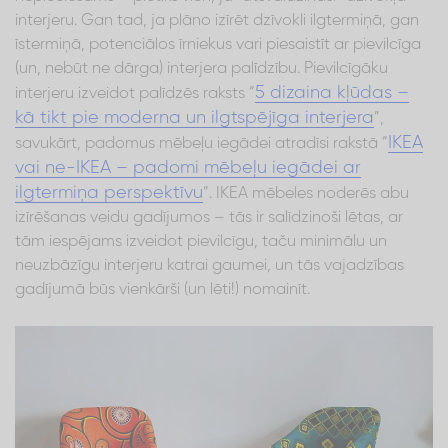
interjeru. Gan tad, ja plāno izīrēt dzīvokli ilgtermiņā, gan
īstermiņā, potenciālos īrniekus vari piesaistīt ar pievilcīga
(un, nebūt ne dārga) interjera palīdzību. Pievilcīgāku
5 dizaina kļūdas –
interjeru izveidot palīdzēs raksts “
kā tikt pie moderna un ilgtspējīga interjera
”,
IKEA
savukārt, padomus mēbeļu iegādei atradīsi rakstā “
vai ne-IKEA – padomi mēbeļu iegādei ar
ilgtermiņa perspektīvu
”. IKEA mēbeles noderēs abu
izīrēšanas veidu gadījumos – tās ir salīdzinoši lētas, ar
tām iespējams izveidot pievilcīgu, taču minimālu un
neuzbāzīgu interjeru katrai gaumei, un tās vajadzības
gadījumā būs vienkārši (un lēti!) nomainīt.