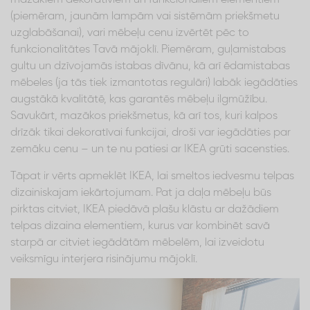
(piemēram, jaunām lampām vai sistēmām priekšmetu
uzglabāšanai), vari mēbeļu cenu izvērtēt pēc to
funkcionalitātes Tavā mājoklī. Piemēram, guļamistabas
gultu un dzīvojamās istabas dīvānu, kā arī ēdamistabas
mēbeles (ja tās tiek izmantotas regulāri) labāk iegādāties
augstākā kvalitātē, kas garantēs mēbeļu ilgmūžību.
Savukārt, mazākos priekšmetus, kā arī tos, kuri kalpos
drīzāk tikai dekoratīvai funkcijai, droši var iegādāties par
zemāku cenu – un te nu patiesi ar IKEA grūti sacensties.
Tāpat ir vērts apmeklēt IKEA, lai smeltos iedvesmu telpas
dizainiskajam iekārtojumam. Pat ja daļa mēbeļu būs
pirktas citviet, IKEA piedāvā plašu klāstu ar dažādiem
telpas dizaina elementiem, kurus var kombinēt savā
starpā ar citviet iegādātām mēbelēm, lai izveidotu
veiksmīgu interjera risinājumu mājoklī.