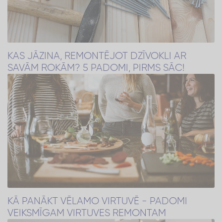
KAS JĀZINA, REMONTĒJOT DZĪVOKLI AR
SAVĀM ROKĀM? 5 PADOMI, PIRMS SĀC!
KĀ PANĀKT VĒLAMO VIRTUVĒ - PADOMI
VEIKSMĪGAM VIRTUVES REMONTAM