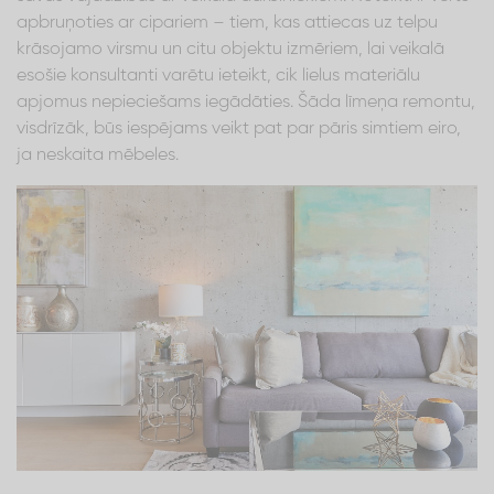
apbruņoties ar cipariem – tiem, kas attiecas uz telpu
krāsojamo virsmu un citu objektu izmēriem, lai veikalā
esošie konsultanti varētu ieteikt, cik lielus materiālu
apjomus nepieciešams iegādāties. Šāda līmeņa remontu,
visdrīzāk, būs iespējams veikt pat par pāris simtiem eiro,
ja neskaita mēbeles.