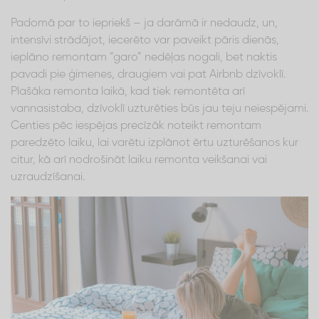
Padomā par to iepriekš – ja darāmā ir nedaudz, un,
intensīvi strādājot, iecerēto var paveikt pāris dienās,
ieplāno remontam “garo” nedēļas nogali, bet naktis
pavadi pie ģimenes, draugiem vai pat Airbnb dzīvoklī.
Plašāka remonta laikā, kad tiek remontēta arī
vannasistaba, dzīvoklī uzturēties būs jau teju neiespējami.
Centies pēc iespējas precīzāk noteikt remontam
paredzēto laiku, lai varētu izplānot ērtu uzturēšanos kur
citur, kā arī nodrošināt laiku remonta veikšanai vai
uzraudzīšanai.