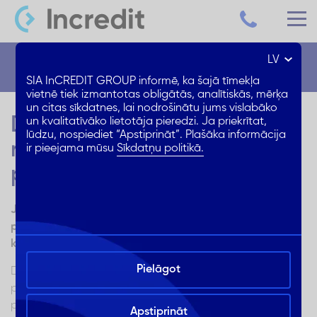
LV
Blogs
SIA InCREDIT GROUP informē, ka šajā tīmekļa
vietnē tiek izmantotas obligātās, analītiskās, mērķa
un citas sīkdatnes, lai nodrošinātu jums vislabāko
Dzīvokļa kosmētiskais
un kvalitatīvāko lietotāja pieredzi. Ja priekrītat,
lūdzu, nospiediet “Apstiprināt”. Plašāka informācija
remonts: kā to kvalitatīvi
ir pieejama mūsu
Sīkdatņu politikā.
paveikt paša spēkiem?
Ja vēlies ietaupīt, veicot dzīvokļa kosmētisko remontu
paša spēkiem, uzzini, kā to izdarīt pēc iespējas
kvalitatīvāk un ar paliekošu efektu
Pielāgot
Dzīvokļa remonts – gan paša spēkiem, gan ar citu
palīdzību veikts vienmēr ir laikietilpīgs un darbietilpīgs
pasākums, kurš atstāj iespaidu uz ikdienas dzīvi un,
Apstiprināt