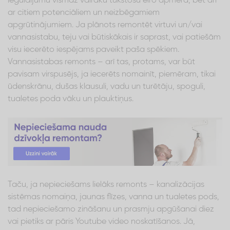
ieguldījumu vismaz vairāku tūkstošu eiro apmērā, bet arī
ar citiem potenciāliem un neizbēgamiem
apgrūtinājumiem. Ja plānots remontēt virtuvi un/vai
vannasistabu, teju vai būtiskākais ir saprast, vai patiešām
visu iecerēto iespējams paveikt paša spēkiem.
Vannasistabas remonts – arī tas, protams, var būt
pavisam virspusējs, ja iecerēts nomainīt, piemēram, tikai
ūdenskrānu, dušas klausuli, vadu un turētāju, spoguli,
tualetes poda vāku un plauktiņus.
Taču, ja nepieciešams lielāks remonts – kanalizācijas
sistēmas nomaiņa, jaunas flīzes, vanna un tualetes pods,
tad nepieciešamo zināšanu un prasmju apgūšanai diez
vai pietiks ar pāris Youtube video noskatīšanos. Jā,