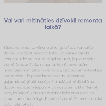
Vai vari mitināties dzīvoklī remonta
laikā?
Tāpat no remonta vēriena atkarīgs arī tas, vai varēsi
dzīvokli apdzīvot remonta laikā. Uzturēties dzīvoklī
remonta laikā var būt sarežģīti pat tad, ja plāno veikt
vienkāršu kosmētisko remontu, turklāt nevis visām
remontējamām telpām vienlaikus, bet pat remontējot pa
vienai telpai. Ja plāno krāsot sienas, piemēram,
guļamistabā, jābūt iespējai ērti nakšņot kādā citā no
dzīvoklī esošajām telpām – vismaz pāris naktis. Ņemot
vērā, ka “elpot” krāsu tās žūšanas laikā nāksies arī no
citas istabas, ideālā gadījumā arī vienkāršā remonta laikā
būtu nakšņot citur.