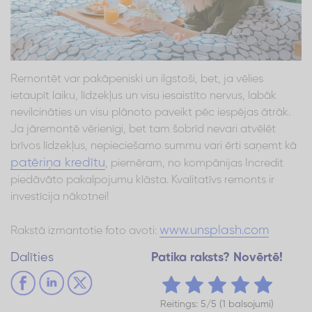
Remontēt var pakāpeniski un ilgstoši, bet, ja vēlies
ietaupīt laiku, līdzekļus un visu iesaistīto nervus, labāk
nevilcināties un visu plānoto paveikt pēc iespējas ātrāk.
Ja jāremontē vērienīgi, bet tam šobrīd nevari atvēlēt
brīvos līdzekļus, nepieciešamo summu vari ērti saņemt kā
patēriņa kredītu
, piemēram, no kompānijas Incredit
piedāvāto pakalpojumu klāsta. Kvalitatīvs remonts ir
investīcija nākotnei!
www.unsplash.com
Rakstā izmantotie foto avoti:
Dalīties
Patika raksts? Novērtē!
Reitings: 5/5 (1 balsojumi)