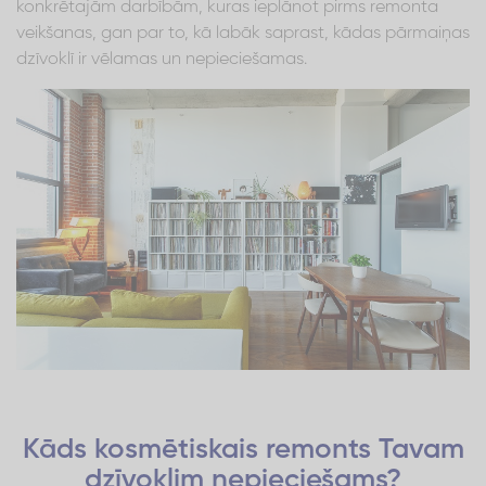
konkrētajām darbībām, kuras ieplānot pirms remonta
veikšanas, gan par to, kā labāk saprast, kādas pārmaiņas
dzīvoklī ir vēlamas un nepieciešamas.
Kāds kosmētiskais remonts Tavam
dzīvoklim nepieciešams?