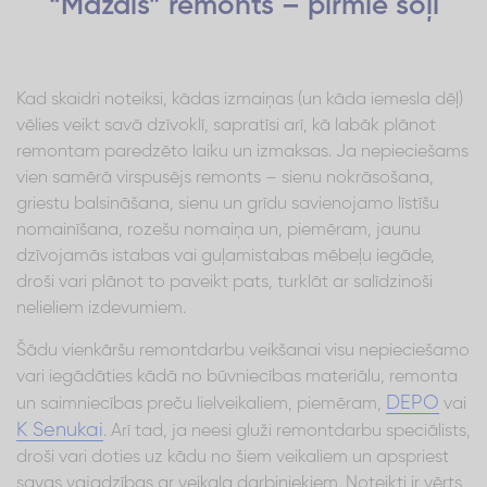
“Mazais” remonts – pirmie soļi
Kad skaidri noteiksi, kādas izmaiņas (un kāda iemesla dēļ)
vēlies veikt savā dzīvoklī, sapratīsi arī, kā labāk plānot
remontam paredzēto laiku un izmaksas. Ja nepieciešams
vien samērā virspusējs remonts – sienu nokrāsošana,
griestu balsināšana, sienu un grīdu savienojamo līstīšu
nomainīšana, rozešu nomaiņa un, piemēram, jaunu
dzīvojamās istabas vai guļamistabas mēbeļu iegāde,
droši vari plānot to paveikt pats, turklāt ar salīdzinoši
nelieliem izdevumiem.
Šādu vienkāršu remontdarbu veikšanai visu nepieciešamo
vari iegādāties kādā no būvniecības materiālu, remonta
DEPO
un saimniecības preču lielveikaliem, piemēram,
vai
K Senukai
. Arī tad, ja neesi gluži remontdarbu speciālists,
droši vari doties uz kādu no šiem veikaliem un apspriest
savas vajadzības ar veikala darbiniekiem. Noteikti ir vērts