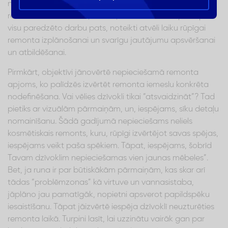
neslēpsim, arī uz mūsu nervu sistēmu. Ja plāno veikt
remontu savā dzīvoklī, turklāt, darot lielāko daļu vai pat
visu paredzēto darbu pats, noteikti atvēli laiku rūpīgai
remonta izplānošanai un svarīgu jautājumu apsvēršanai
un atbildēšanai.
Pirmkārt, objektīvi jānovērtē nepieciešamā remonta
apjoms, ko palīdzēs izvērtēt remonta iemeslu konkrēta
nodefinēšana. Vai vēlies dzīvokli tikai “atsvaidzināt”? Tad
pietiks ar vizuālām pārmaiņām, un, iespējams, sīku detaļu
nomainīšanu. Šādā gadījumā nepieciešams neliels
kosmētiskais remonts, kuru, rūpīgi izvērtējot savas spējas,
iespējams veikt paša spēkiem. Tāpat, iespējams, šobrīd
Tavam dzīvoklim nepieciešamas vien jaunas mēbeles”.
Bet, ja runa ir par būtiskākām pārmaiņām, kas skar arī
tādas “problēmzonas” kā virtuve un vannasistaba,
jāplāno jau pamatīgāk, nopietni apsverot papildspēku
iesaistīšanu. Tāpat jāizvērtē iespēja dzīvoklī neuzturēties
remonta laikā. Turpini lasīt, lai uzzinātu vairāk gan par