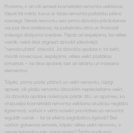
Protams, ir arī citi iemesli kosmētiskā remonta veikšanai,
tāpat kā mērķi, kurus ar šāda remonta palīdzību plāno
sasniegt. Nereti remontu veic pirms dzīvokļa pārdošanas
vai pat tikai izīrēšanas, lai palielinātu ātra un finansiāli
izdevīga darījuma izredzes. Tāpat arī iespējams, ka vēlies
vairāk, nekā tikai atgriezt dzīvokli sākotnējā
“nenobružātā” stāvoklī. Ja dzīvokļa apdare ir, tā teikt,
morāli novecojusi, iespējams, vēlies veikt plašākas
izmaiņas – ne tikai apdarē, bet arī iekārtu un interjera
elementos.
Tāpēc, pirms uzsāc plānot un veikt remontu, rūpīgi
apsver, cik plašu remontu dzīvoklim nepieciešams veikt.
Ja dzīvokļa apdare nolietojas pārāk ātri, un apzinies, ka
virspusēja kosmētiskā remonta veikšana situāciju neglābs
ilgtermiņā, varbūt ir vērts noteikt prioritātes un remontā
ieguldīt vairāk – lai tā efekts saglabātos ilgstoši? Bet
varbūt galvenais iemesls, kāpēc vēlies veikt remontu, ir
nepieciešamība pēc pārmaiņām? Šādā gadījumā,