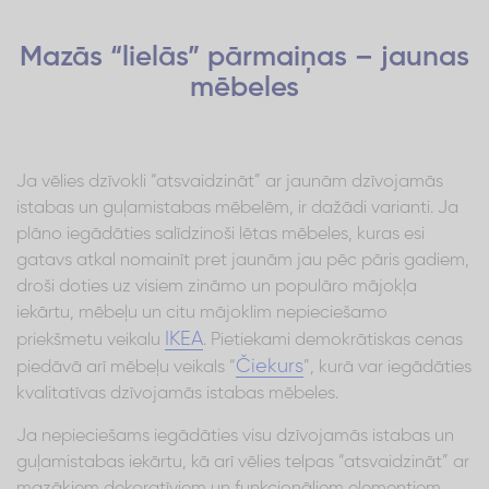
Mazās “lielās” pārmaiņas – jaunas
mēbeles
Ja vēlies dzīvokli “atsvaidzināt” ar jaunām dzīvojamās
istabas un guļamistabas mēbelēm, ir dažādi varianti. Ja
plāno iegādāties salīdzinoši lētas mēbeles, kuras esi
gatavs atkal nomainīt pret jaunām jau pēc pāris gadiem,
droši doties uz visiem zināmo un populāro mājokļa
iekārtu, mēbeļu un citu mājoklim nepieciešamo
IKEA
priekšmetu veikalu
. Pietiekami demokrātiskas cenas
Čiekurs
piedāvā arī mēbeļu veikals “
”, kurā var iegādāties
kvalitatīvas dzīvojamās istabas mēbeles.
Ja nepieciešams iegādāties visu dzīvojamās istabas un
guļamistabas iekārtu, kā arī vēlies telpas “atsvaidzināt” ar
mazākiem dekoratīviem un funkcionāliem elementiem