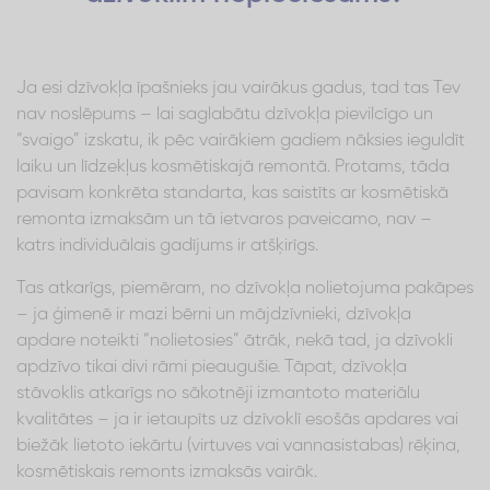
Ja esi dzīvokļa īpašnieks jau vairākus gadus, tad tas Tev
nav noslēpums – lai saglabātu dzīvokļa pievilcīgo un
“svaigo” izskatu, ik pēc vairākiem gadiem nāksies ieguldīt
laiku un līdzekļus kosmētiskajā remontā. Protams, tāda
pavisam konkrēta standarta, kas saistīts ar kosmētiskā
remonta izmaksām un tā ietvaros paveicamo, nav –
katrs individuālais gadījums ir atšķirīgs.
Tas atkarīgs, piemēram, no dzīvokļa nolietojuma pakāpes
– ja ģimenē ir mazi bērni un mājdzīvnieki, dzīvokļa
apdare noteikti “nolietosies” ātrāk, nekā tad, ja dzīvokli
apdzīvo tikai divi rāmi pieaugušie. Tāpat, dzīvokļa
stāvoklis atkarīgs no sākotnēji izmantoto materiālu
kvalitātes – ja ir ietaupīts uz dzīvoklī esošās apdares vai
biežāk lietoto iekārtu (virtuves vai vannasistabas) rēķina,
kosmētiskais remonts izmaksās vairāk.