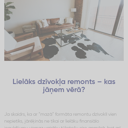
Lielāks dzīvokļa remonts – kas
jāņem vērā?
Ja skaidrs, ka ar “mazā” formāta remontu dzīvoklī vien
nepietiks, jārēķinās ne tikai ar lielāku finansiālo