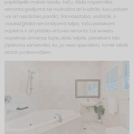
papildspēki maksā naudu, taču, šāda nopietnāka
remonta gadījumā tie nodrošina arī kvalitāti, kuru pašam
var arī neizdoties panākt. Vannasistaba, visdrīzāk, ir
vissarežģītākā remontējamā telpa, taču pietiekami
nopietns ir arī plašāks virtuves remonts. Lai ieviestu
nopietnas izmaiņas šajās abās telpās, pietiekami labi
jāpārzina santehnika, ko, ja neesi speciālists, tomēr labāk
atstāt profesionāļiem.