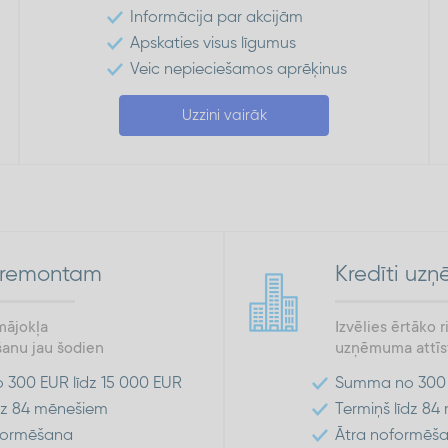
Informācija par akcijām
Apskaties visus līgumus
Veic nepieciešamos aprēķinus
Uzzini vairāk
s remontam
Kredīti uz
mājokļa
Izvēlies ērtāko 
šanu jau šodien
uzņēmuma attīst
300 EUR līdz 15 000 EUR
Summa no 300 E
īdz 84 mēnešiem
Termiņš līdz 8
formēšana
Ātra noformēš