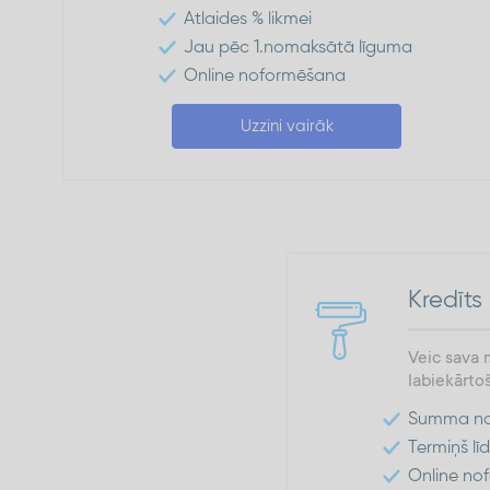
Atlaides % likmei
Jau pēc 1.nomaksātā līguma
Online noformēšana
Uzzini vairāk
Kredīt
Veic sava 
labiekārto
Summa no 
Termiņš l
Online no