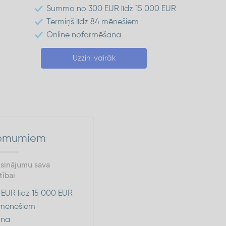
Summa no 300 EUR līdz 15 000 EUR
Termiņš līdz 84 mēnešiem
Online noformēšana
Uzzini vairāk
ņēmumiem
risinājumu sava
ībai
UR līdz 15 000 EUR
4 mēnešiem
ana