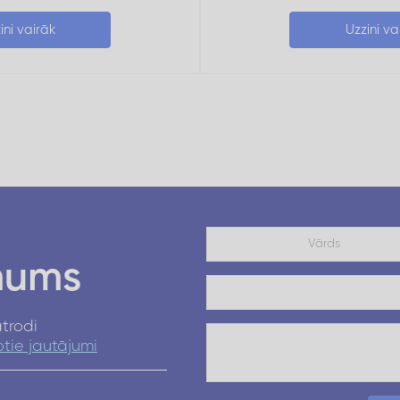
ini vairāk
Uzzini va
mums
trodi
tie jautājumi