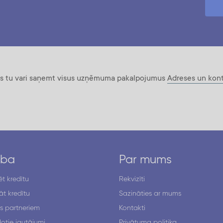
ros tu vari saņemt visus uzņēmuma pakalpojumus
Adreses un kont
ība
Par mums
t kredītu
Rekvizīti
t kredītu
Sazināties ar mums
s partneriem
Kontakti
otie jautājumi
Privātuma politika