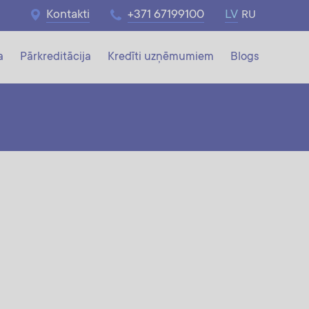
Kontakti
+371 67199100
LV
RU
a
Pārkreditācija
Kredīti uzņēmumiem
Blogs