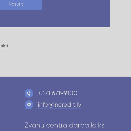
Nosūtīt
akti
+371 67199100
info@incredit.lv
Zvanu centra darba laiks