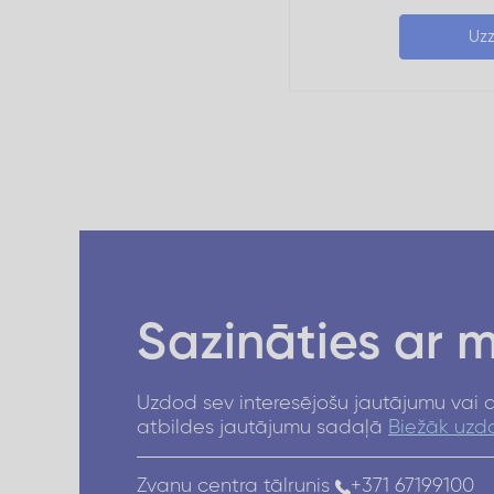
Uzz
Sazināties ar 
Uzdod sev interesējošu jautājumu vai a
atbildes jautājumu sadaļā
Biežāk uzdo
Zvanu centra tālrunis
+371 67199100