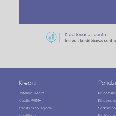
Kreditēšanas centri
Incredit kreditēšanas cent
Kredīti
Palīdz
Patēriņa kredīts
Kā noformē
Kredīts PRIMA
Kā atmaksā
Kredīts auto iegādei
Sadarbība
Kredītlīnija
Biežāk uzd