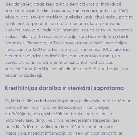
Kredītlīnija jeb ātrais kredīts no citiem atšķiras ar individuāli
noteiktu maksimālo limita summu, kuru vari aizņemties un tērēt
jebkurā brīdī saviem mērķiem. Izvēloties kādu citu kredītu, parasti
jāsāk maksāt procenti jau no tā momenta, kad aizdevums
piešķirts, savukārt kredītlīnija internetā izceļas ar to, ka procentus
maksāsi tikai par to aizdevuma daļu, kuru būsi konkrētajā brīdī
izmantojis. Piemēram, ja Tev ir noteikta maksimālā kredītlīnijas
limita summa 1500 eiro, bet Tu no tās izņēmi tikai 1000 eiro, tad
procentus vajadzēs maksāt tikai par izmantoto summu, un
pārējo atlikumu varēsi izņemt un izmantot, kad tas būs
nepieciešams. Kredītlīnijas mūsdienās piedāvā gan banku, gan
nebanku aizdevēji.
Kredītlīnijas darbība ir vienkārši saprotama
To, kā kredītlīnija darbojas, iespējams pielīdzināt kredītkartēm un
overdraftiem, kas ir cita veida aizdevumi, kuri pieejami
patērētājiem, tiesa, visbiežāk pie banku kreditoriem. Lai
noformētu kredītlīniju, vispirms nepieciešams tai pieteikties
Incredit kādā no tuvākajiem kreditēšanas centriem, vai
mājaslapā, norādot informāciju par sevi un apstipirnot to ar