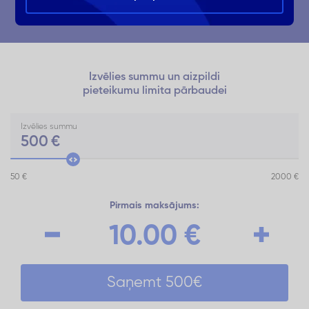
Izvēlies summu un aizpildi
pieteikumu limita pārbaudei
Izvēlies summu
500
€
50 €
2000 €
Pirmais maksājums:
10.00
€
Saņemt
500
€