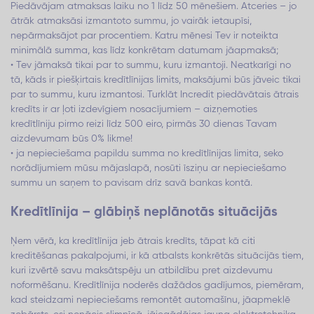
Piedāvājam atmaksas laiku no 1 līdz 50 mēnešiem. Atceries – jo
ātrāk atmaksāsi izmantoto summu, jo vairāk ietaupīsi,
nepārmaksājot par procentiem. Katru mēnesi Tev ir noteikta
minimālā summa, kas līdz konkrētam datumam jāapmaksā;
• Tev jāmaksā tikai par to summu, kuru izmantoji. Neatkarīgi no
tā, kāds ir piešķirtais kredītlīnijas limits, maksājumi būs jāveic tikai
par to summu, kuru izmantosi. Turklāt Incredit piedāvātais ātrais
kredīts ir ar ļoti izdevīgiem nosacījumiem – aizņemoties
kredītlīniju pirmo reizi līdz 500 eiro, pirmās 30 dienas Tavam
aizdevumam būs 0% likme!
• ja nepieciešama papildu summa no kredītlīnijas limita, seko
norādījumiem mūsu mājaslapā, nosūti īsziņu ar nepieciešamo
summu un saņem to pavisam drīz savā bankas kontā.
Kredītlīnija – glābiņš neplānotās situācijās
Ņem vērā, ka kredītlīnija jeb ātrais kredīts, tāpat kā citi
kreditēšanas pakalpojumi, ir kā atbalsts konkrētās situācijās tiem,
kuri izvērtē savu maksātspēju un atbildību pret aizdevumu
noformēšanu. Kredītlīnija noderēs dažādos gadījumos, piemēram,
kad steidzami nepieciešams remontēt automašīnu, jāapmeklē