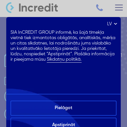
LV
Kredītlīnija līdz 2000€
SIA InCREDIT GROUP informē, ka šajā tīmekļa
vietnē tiek izmantotas obligātās, analītiskās, mērķa
un citas sīkdatnes, lai nodrošinātu jums vislabāko
un kvalitatīvāko lietotāja pieredzi. Ja priekrītat,
lūdzu, nospiediet “Apstiprināt”. Plašāka informācija
Noslēdz līgumu BEZ MAKSAS un tikai 1
ir pieejama mūsu
Sīkdatņu politikā.
reizi
Izmanto piešķirto limitu līdz 2000€
Atmaksā kad pašam ērtāk
Pielāgot
Maksā tikai par izmantoto summu
Apstiprināt