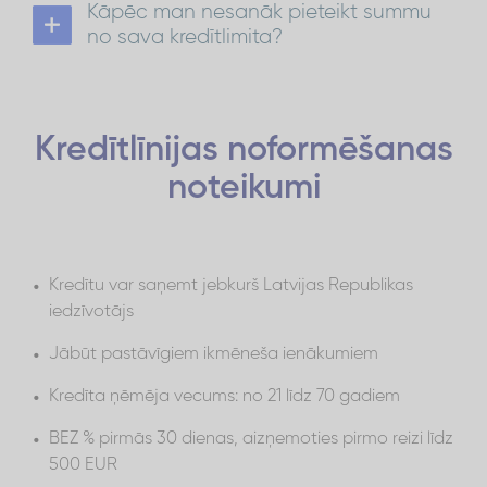
Kāpēc man nesanāk pieteikt summu
Kredītlīnija
numurs, tad to var nomainīt sadaļā
,
aizpildot pieteikumu ar jauniem datiem vai
no sava kredītlimita?
jebkurā kreditēšanas centrā.
Pārbaudi savas kredītlīnijas atlikumu, kā arī
pārliecinies, vai nav nomainījušies reģistrētie dati
– tālruņa numurs un e-pasta adrese.
Vairāk informācijas varēsi iegūt jebkurā
kreditēšanas centrā
Incredit
vai zvanot pa
Kredītlīnijas
noformēšanas
67199100
tālr.
noteikumi
Kredītu var saņemt jebkurš Latvijas Republikas
iedzīvotājs
Jābūt pastāvīgiem ikmēneša ienākumiem
Kredīta ņēmēja vecums: no 21 līdz 70 gadiem
BEZ % pirmās 30 dienas, aizņemoties pirmo reizi līdz
500 EUR