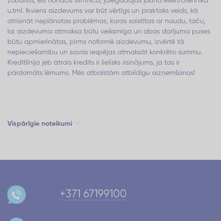
zobārsts, esi nonācis slimnīcā, jāiegādājas jauna elektrotehnika
u.tml. Ikviens aizdevums var būt vērtīgs un praktisks veids, kā
atrisināt neplānotas problēmas, kuras saistītas ar naudu, taču,
lai aizdevuma atmaksa būtu veiksmīga un abas darījuma puses
būtu apmierinātas, pirms noformē aizdevumu, izvērtē tā
nepieciešamību un savas iespējas atmaksāt konkrēto summu.
Kredītlīnija jeb ātrais kredīts ir lielisks risinājums, ja tas ir
pārdomāts lēmums. Mēs atbalstām atbildīgu aizņemšanos!
Vispārīgie noteikumi
+371 67199100