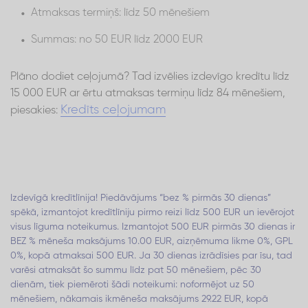
Atmaksas termiņš: līdz 50 mēnešiem
Summas: no 50 EUR līdz 2000 EUR
Plāno dodiet ceļojumā? Tad izvēlies izdevīgo kredītu līdz
15 000 EUR ar ērtu atmaksas termiņu līdz 84 mēnešiem,
Kredīts ceļojumam
piesakies:
Izdevīgā kredītlīnija! Piedāvājums “bez % pirmās 30 dienas”
spēkā, izmantojot kredītlīniju pirmo reizi līdz 500 EUR un ievērojot
visus līguma noteikumus. Izmantojot 500 EUR pirmās 30 dienas ir
BEZ % mēneša maksājums 10.00 EUR, aizņēmuma likme 0%, GPL
0%, kopā atmaksai 500 EUR. Ja 30 dienas izrādīsies par īsu, tad
varēsi atmaksāt šo summu līdz pat 50 mēnešiem, pēc 30
dienām, tiek piemēroti šādi noteikumi: noformējot uz 50
mēnešiem, nākamais ikmēneša maksājums 29.22 EUR, kopā