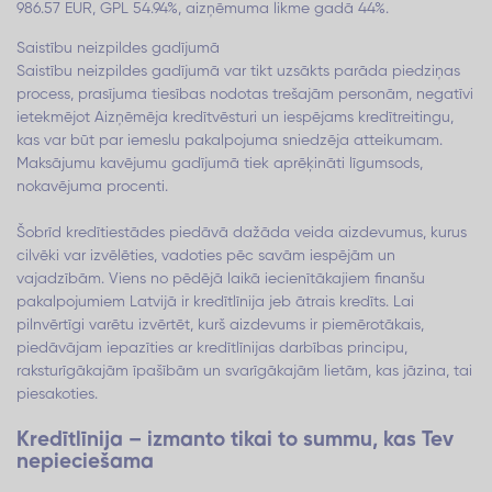
986.57 EUR, GPL 54.94%, aizņēmuma likme gadā 44%.
Saistību neizpildes gadījumā
Saistību neizpildes gadījumā var tikt uzsākts parāda piedziņas
process, prasījuma tiesības nodotas trešajām personām, negatīvi
ietekmējot Aizņēmēja kredītvēsturi un iespējams kredītreitingu,
kas var būt par iemeslu pakalpojuma sniedzēja atteikumam.
Maksājumu kavējumu gadījumā tiek aprēķināti līgumsods,
nokavējuma procenti.
Šobrīd kredītiestādes piedāvā dažāda veida aizdevumus, kurus
cilvēki var izvēlēties, vadoties pēc savām iespējām un
vajadzībām. Viens no pēdējā laikā iecienītākajiem finanšu
pakalpojumiem Latvijā ir kredītlīnija jeb ātrais kredīts. Lai
pilnvērtīgi varētu izvērtēt, kurš aizdevums ir piemērotākais,
piedāvājam iepazīties ar kredītlīnijas darbības principu,
raksturīgākajām īpašībām un svarīgākajām lietām, kas jāzina, tai
piesakoties.
Kredītlīnija – izmanto tikai to summu, kas Tev
nepieciešama