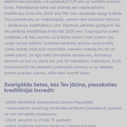
elektronisko parakstu vai pārskaitot 0,01 eiro uz norādīto bankas
kontu. Pieteikšanās laikā vari atzīmēt sev nepieciešamo
kredītlīnijas limitu līdz 2000 eiro. Pēc tam aizdevējs rūpīgi izvērtēs
Tavu pieteikumu un maksātspēju, ņemot vērā dažādus faktorus
– ienākumus, kredītvēsturi u.tml. Pozitīvas atbildes gadījumā Tev
tiks piešķirts kredītlīnijas limits līdz 2000 eiro. Turpinājumā varēsi
izvēlēties, cik lielu summu no šī limita izņemt (vari izņemt visu
uzreiz vai pa daļām). Izvēloties konkrētu summu savā profilā,
varēsi redzēt, kāds būs minimālais mēneša maksājums, kā arī
varēsi izlemt, cik ilgā laikā atmaksāsi aizdevumu. Atmaksas
termiņš var būt no viena līdz pat 50 mēnešiem. Visbeidzot, Tavā
bankas kontā tiks ieskaitīta pieprasītā summa, un ja vēlēsies
izņemt papildu summu, atliks tikai nosūtīt īsziņu.
Svarīgākās lietas, kas Tev jāzina, piesakoties
kredītlīnijai Incredit:
• jābūt deklarētai dzīvesvietai Latvijas Republikā;
• nepieciešami pastāvīgi ikmēneša ienākumi pietiekamā apjomā,
lai vari atmaksāt aizdevumu;
• jābūt vecumā no 21 līdz 70 gadiem;
• jābūt atvērtam kontam kādā no Latvijas bankām;