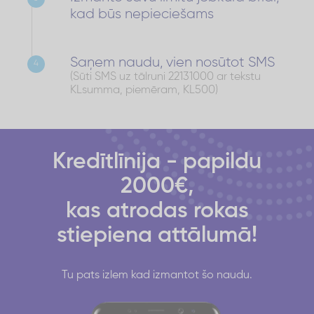
kad būs nepieciešams
Saņem naudu, vien nosūtot SMS
4
(Sūti SMS uz tālruni 22131000 ar tekstu
KLsumma, piemēram, KL500)
Kredītlīnija - papildu
2000€,
kas atrodas rokas
stiepiena attālumā!
Tu pats izlem kad izmantot šo naudu.