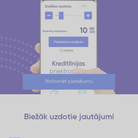
Noformēt pieteikumu
Biežāk uzdotie
jautājumi