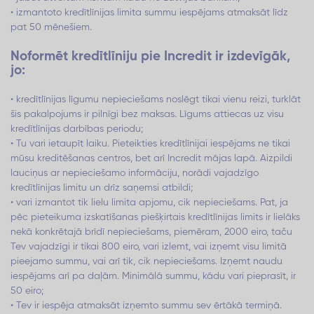
• izmantoto kredītlīnijas limita summu iespējams atmaksāt līdz
pat 50 mēnešiem.
Noformēt kredītlīniju pie Incredit ir izdevīgāk,
jo:
• kredītlīnijas līgumu nepieciešams noslēgt tikai vienu reizi, turklāt
šis pakalpojums ir pilnīgi bez maksas. Līgums attiecas uz visu
kredītlīnijas darbības periodu;
• Tu vari ietaupīt laiku. Pieteikties kredītlīnijai iespējams ne tikai
mūsu kreditēšanas centros, bet arī Incredit mājas lapā. Aizpildi
lauciņus ar nepieciešamo informāciju, norādi vajadzīgo
kredītlīnijas limitu un drīz saņemsi atbildi;
• vari izmantot tik lielu limita apjomu, cik nepieciešams. Pat, ja
pēc pieteikuma izskatīšanas piešķirtais kredītlīnijas limits ir lielāks
nekā konkrētajā brīdī nepieciešams, piemēram, 2000 eiro, taču
Tev vajadzīgi ir tikai 800 eiro, vari izlemt, vai izņemt visu limitā
pieejamo summu, vai arī tik, cik nepieciešams. Izņemt naudu
iespējams arī pa daļām. Minimālā summu, kādu vari pieprasīt, ir
50 eiro;
• Tev ir iespēja atmaksāt izņemto summu sev ērtākā termiņā.