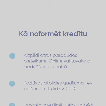
Kā noformēt
kredītu
Aizpildi ātrās pārbaudes
1
pieteikumu Online vai tuvākajā
kreditēšanas centrā
Pozitīvas atbildes gadījumā Tev
2
piešķirs limitu līdz 2000€
Izmanto savu limitu jebkurā brīdi,
3