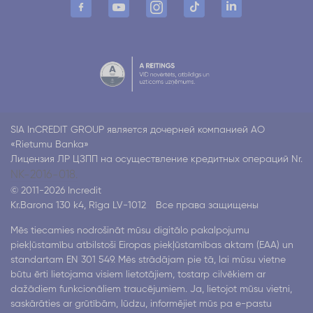
SIA InCREDIT GROUP является дочерней компанией АО
«Rietumu Banka»
Лицензия ЛР ЦЗПП на осуществление кредитных операций Nr.
NK-2016-018.
© 2011-2026 Incredit
Kr.Barona 130 k4, Rīga LV-1012
Все права защищены
Mēs tiecamies nodrošināt mūsu digitālo pakalpojumu
piekļūstamību atbilstoši Eiropas piekļūstamības aktam (EAA) un
standartam EN 301 549. Mēs strādājam pie tā, lai mūsu vietne
būtu ērti lietojama visiem lietotājiem, tostarp cilvēkiem ar
dažādiem funkcionāliem traucējumiem. Ja, lietojot mūsu vietni,
saskārāties ar grūtībām, lūdzu, informējiet mūs pa e-pastu