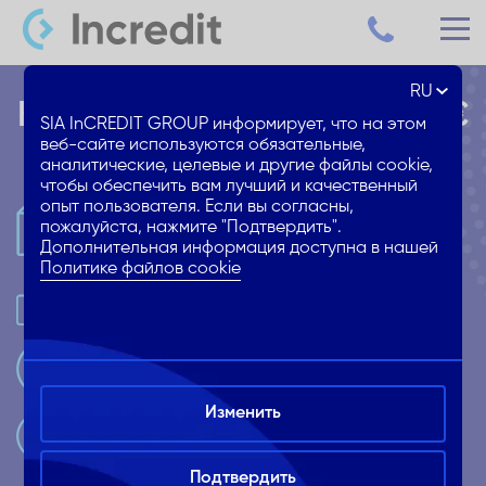
RU
Кредитная линия до 2000 €
SIA InCREDIT GROUP информирует, что на этом
веб-сайте используются обязательные,
аналитические, целевые и другие файлы cookie,
чтобы обеспечить вам лучший и качественный
опыт пользователя. Если вы согласны,
Заключи договор бесплатно и
пожалуйста, нажмите "Подтвердить".
всего 1 раз
Дополнительная информация доступна в нашей
Политике файлов cookie
Используй присвоенный лимит до
2000€
Плати когда удобно
Изменить
Плати только за использованную
сумму
Подтвердить