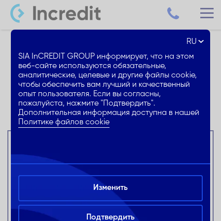
RU
Кредиты предприятиям
SIA InCREDIT GROUP информирует, что на этом
веб-сайте используются обязательные,
аналитические, целевые и другие файлы cookie,
Всегда особенные предложения для развития
чтобы обеспечить вам лучший и качественный
вашего бизнеса
опыт пользователя. Если вы согласны,
пожалуйста, нажмите "Подтвердить".
Дополнительная информация доступна в нашей
Политике файлов cookie
Преимущества
Онлайн оформление
Удобный и безопасный вариант
подать заявку на кредит не выходя
Изменить
из дома
Оформление за 3 минуты
Подтвердить