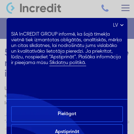
LV
Blogs
SIA InCREDIT GROUP informē, ka šajā tīmekļa
vietnē tiek izmantotas obligātās, analītiskās, mērķa
un citas sīkdatnes, lai nodrošinātu jums vislabāko
5 dizaina kļūdas – kā tikt pie
un kvalitatīvāko lietotāja pieredzi. Ja priekrītat,
lūdzu, nospiediet “Apstiprināt”. Plašāka informācija
moderna un ilgtspējīga
ir pieejama mūsu
Sīkdatņu politikā.
interjera
Uzzini, no kādām interjera dizaina kļūdām izvairīties, lai
savā mājoklī tiktu pie moderna interjera, kurš izturēs
laika pārbaudījumu
Pielāgot
Jauna mājokļa iekārtošana vai esošā mājokļa
“atsvaidzināšana” ar jaunu interjeru ir aizraujoša nodarbe
– Tev ir iespēja izvēlēties jaunu stilu, krāsas un materiālus,
Apstiprināt