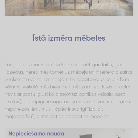
Īstā izmēra mēbeles
Lai gan tas mums palīdzētu ekonomēt gan laiku, gan
līdzekļus, nereti mēs tomēr uz mēbeļu un interjera dizaina
priekšmetu veikaliem neejam tik sagatavojušies, cik būtu
vēlams. Veikalā mēs bieži vien mēdzam iepirkties ar acīm,
nevis ar prātu (gluži kā aizejot uz pārtikas veikalu, esot
izsalcis), un, rūpīgi nesagatavojoties, mēs varam pieņemt
nepareizos lēmumus. Tāpēc ir svarīgi “izpildīt
mājasdarbu”, pirms doties iegādāties mēbeles.