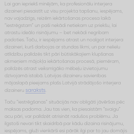
Lai gan iepriekš minējām, ka profesionālu interjera
dizaineri piesaistīt uz visu projekta tapšanu, iespējams,
nav vajadzīgs, reizēm iekārtošanas procesa laikā
“iestrēgstam” un paši nekādi netiekam uz priekšu, lai
atrastu ideālo risinājumu – bet nekādi negribam
padoties. Taču, ir iespējams atrast un noalgot interjera
dizaineri, kurš darbojas ar stundas likmi, un par nelielu
atlīdzību palīdzēs tikt pāri būtiskākajiem klupšanas
akmeņiem mājokļa iekārtošanas procesā, piemēram,
palīdzēs atrast veiksmīgāko mēbeļu izvietojumu
dzīvojamā istabā. Latvijas dizaineru savienības
mājaslapā pieejams plašs Latvijā strādājošo interjera
saraksts
dizaineru
.
Taču “iestrēgšanas” situācijās nav obligāti jāvēršas pēc
maksas padoma. Jau tas vien, ka piesaistām “svaigu”
acu pāri, var palīdzēt atrisināt radušos problēmu. Ja
ilgstoši nevari tikt skaidrībā par kādu dizaina risinājumu,
iespējams, gluži vienkārši esi pārāk ilgi par to jau domājis