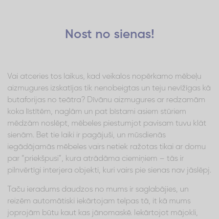
Nost no sienas!
Vai atceries tos laikus, kad veikalos nopērkamo mēbeļu
aizmugures izskatījas tik nenobeigtas un teju nevīžīgas kā
butaforijas no teātra? Dīvānu aizmugures ar redzamām
koka līstītēm, naglām un pat bīstami asiem stūriem
mēdzām noslēpt, mēbeles piestumjot pavisam tuvu klāt
sienām. Bet tie laiki ir pagājuši, un mūsdienās
iegādājamās mēbeles vairs netiek ražotas tikai ar domu
par “priekšpusi”, kura atrādāma ciemiņiem – tās ir
pilnvērtīgi interjera objekti, kuri vairs pie sienas nav jāslēpj.
Taču ieradums daudzos no mums ir saglabājies, un
reizēm automātiski iekārtojam telpas tā, it kā mums
joprojām būtu kaut kas jānomaskē. Iekārtojot mājokli,