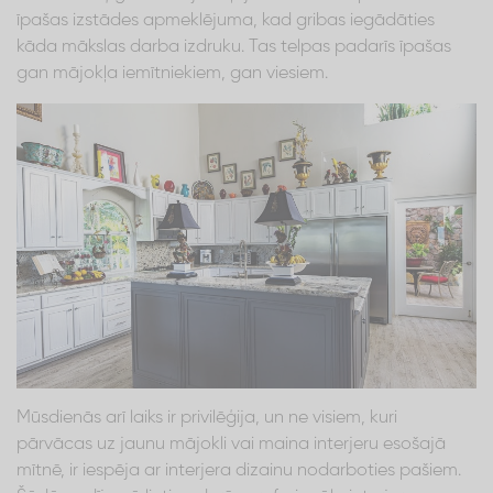
īpašas izstādes apmeklējuma, kad gribas iegādāties
kāda mākslas darba izdruku. Tas telpas padarīs īpašas
gan mājokļa iemītniekiem, gan viesiem.
Mūsdienās arī laiks ir privilēģija, un ne visiem, kuri
pārvācas uz jaunu mājokli vai maina interjeru esošajā
mītnē, ir iespēja ar interjera dizainu nodarboties pašiem.