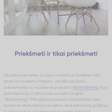
Priekšmeti ir tikai priekšmeti
Ja plāno pārcelties uz jaunu mājokli un izvēlēties tam
jaunu un modernu interjeru, nenāks par ļaunu
minimālisma
iedvesmoties no mūsdienās populārā
, kura
pamatprincips ir atbrīvoties no liekā (angliski
“decluttering”). Pārcelšanās parasti ir īsta svētība tiem,
kuriem ar atbrīvošanos no liekā ir vērā ņemamas grūtības,
jo doma par to, ka nevajadzīgo mantu kalni būs