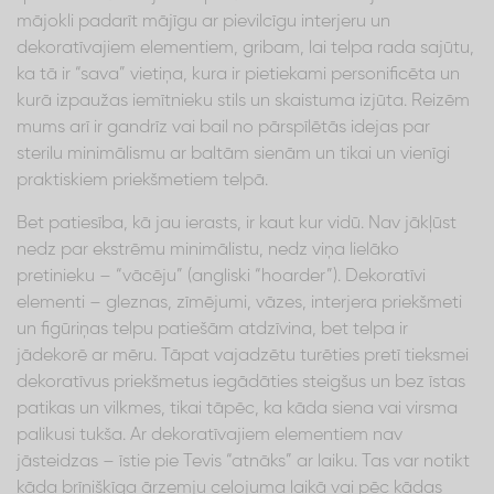
mājokli padarīt mājīgu ar pievilcīgu interjeru un
dekoratīvajiem elementiem, gribam, lai telpa rada sajūtu,
ka tā ir “sava” vietiņa, kura ir pietiekami personificēta un
kurā izpaužas iemītnieku stils un skaistuma izjūta. Reizēm
mums arī ir gandrīz vai bail no pārspīlētās idejas par
sterilu minimālismu ar baltām sienām un tikai un vienīgi
praktiskiem priekšmetiem telpā.
Bet patiesība, kā jau ierasts, ir kaut kur vidū. Nav jākļūst
nedz par ekstrēmu minimālistu, nedz viņa lielāko
pretinieku – “vācēju” (angliski “hoarder”). Dekoratīvi
elementi – gleznas, zīmējumi, vāzes, interjera priekšmeti
un figūriņas telpu patiešām atdzīvina, bet telpa ir
jādekorē ar mēru. Tāpat vajadzētu turēties pretī tieksmei
dekoratīvus priekšmetus iegādāties steigšus un bez īstas
patikas un vilkmes, tikai tāpēc, ka kāda siena vai virsma
palikusi tukša. Ar dekoratīvajiem elementiem nav
jāsteidzas – īstie pie Tevis “atnāks” ar laiku. Tas var notikt
kāda brīnišķīga ārzemju ceļojuma laikā vai pēc kādas