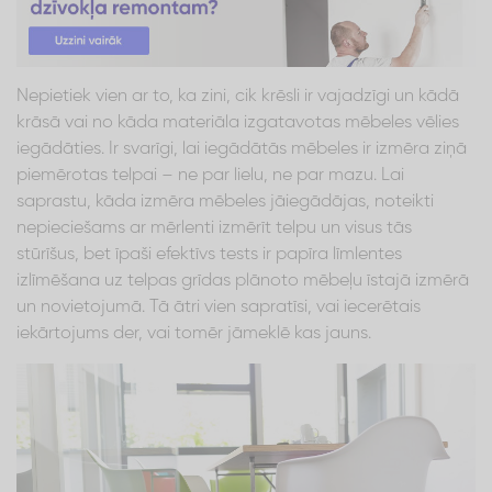
Nepietiek vien ar to, ka zini, cik krēsli ir vajadzīgi un kādā
krāsā vai no kāda materiāla izgatavotas mēbeles vēlies
iegādāties. Ir svarīgi, lai iegādātās mēbeles ir izmēra ziņā
piemērotas telpai – ne par lielu, ne par mazu. Lai
saprastu, kāda izmēra mēbeles jāiegādājas, noteikti
nepieciešams ar mērlenti izmērīt telpu un visus tās
stūrīšus, bet īpaši efektīvs tests ir papīra līmlentes
izlīmēšana uz telpas grīdas plānoto mēbeļu īstajā izmērā
un novietojumā. Tā ātri vien sapratīsi, vai iecerētais
iekārtojums der, vai tomēr jāmeklē kas jauns.