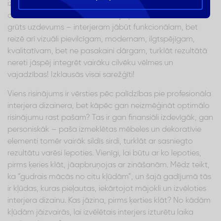
izplānot vai izmainīt telpu iekārtojumu un izvēlēties
dekoratīvos elementus. Taču tajā pašā laikā tas ir arī
grūts uzdevums – interjeram jābūt funkcionālam, bet
reizē arī vizuāli pievilcīgam, modernam, ilgtspējīgam,
kvalitatīvam, bet ne pasakaini dārgam, turklāt rezultātā
nereti jāspēj integrēt vairāku cilvēku vēlmes un
vajadzības! Izklausās visai sarežģīti!
Viens risinājums ir vērsties pēc palīdzības pie profesionāla
interjera dizainera, bet kāpēc gan neizmēģināt optimālo
risinājumu rast pašam? Tas ir gan finansiāli izdevīgāk, gan
personiskāk – paša izmeklētas mēbeles un dekoratīvie
elementi tomēr vairāk sildīs sirdi, turklāt ar sasniegto
rezultātu varēsi lepoties. Vienīgi, lai būtu ar ko lepoties,
pirms ķeries klāt, jāapbruņojas ar zināšanām. Mēdz teikt,
ka “gudrais mācās no citu kļūdām”, un šajā gadījumā tās
ir kļūdas, kuras pieļautas, iekārtojot mājokli un izvēloties
interjera dizainu. Kas jāzina, pirms ķerties klāt? No kādām
kļūdām jāizvairās, lai izvēlētais interjers izturētu laika