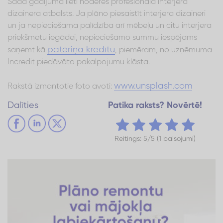
Šādā gadījumā lieti noderēs profesionāla interjera
dizainera atbalsts. Ja plāno piesaistīt interjera dizaineri
un ja nepieciešama palīdzība arī mēbeļu un citu interjera
priekšmetu iegādei, nepieciešamo summu iespējams
patēriņa kredītu
saņemt kā
, piemēram, no uzņēmuma
Incredit piedāvāto pakalpojumu klāsta.
www.unsplash.com
Rakstā izmantotie foto avoti:
Dalīties
Patika raksts? Novērtē!
Reitings: 5/5 (1 balsojumi)