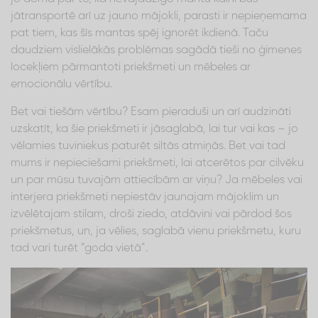
jātransportē arī uz jauno mājokli, parasti ir nepieņemama
pat tiem, kas šīs mantas spēj ignorēt ikdienā. Taču
daudziem vislielākās problēmas sagādā tieši no ģimenes
locekļiem pārmantoti priekšmeti un mēbeles ar
emocionālu vērtību.
Bet vai tiešām vērtību? Esam pieraduši un arī audzināti
uzskatīt, ka šie priekšmeti ir jāsaglabā, lai tur vai kas – jo
vēlamies tuviniekus paturēt siltās atmiņās. Bet vai tad
mums ir nepieciešami priekšmeti, lai atcerētos par cilvēku
un par mūsu tuvajām attiecībām ar viņu? Ja mēbeles vai
interjera priekšmeti nepiestāv jaunajam mājoklim un
izvēlētajam stilam, droši ziedo, atdāvini vai pārdod šos
priekšmetus, un, ja vēlies, saglabā vienu priekšmetu, kuru
tad vari turēt “goda vietā”.