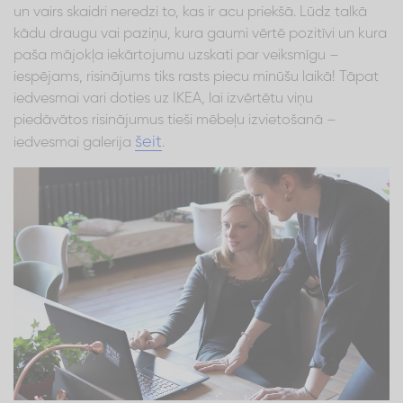
un vairs skaidri neredzi to, kas ir acu priekšā. Lūdz talkā
kādu draugu vai paziņu, kura gaumi vērtē pozitīvi un kura
paša mājokļa iekārtojumu uzskati par veiksmīgu –
iespējams, risinājums tiks rasts piecu minūšu laikā! Tāpat
iedvesmai vari doties uz IKEA, lai izvērtētu viņu
piedāvātos risinājumus tieši mēbeļu izvietošanā –
šeit
iedvesmai galerija
.