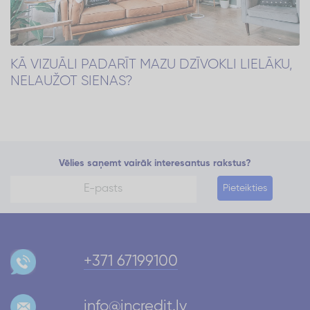
KĀ VIZUĀLI PADARĪT MAZU DZĪVOKLI LIELĀKU,
NELAUŽOT SIENAS?
Vēlies saņemt vairāk interesantus rakstus?
Pieteikties
+371 67199100
info@incredit.lv