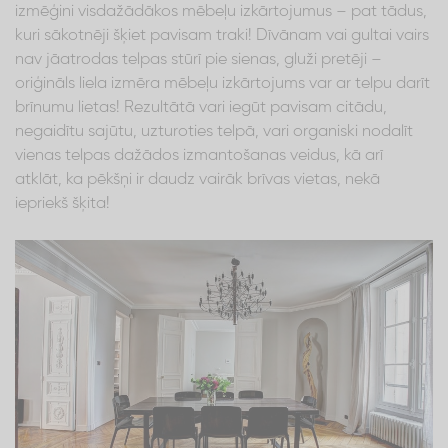
izmēģini visdažādākos mēbeļu izkārtojumus – pat tādus,
kuri sākotnēji šķiet pavisam traki! Dīvānam vai gultai vairs
nav jāatrodas telpas stūrī pie sienas, gluži pretēji –
oriģināls liela izmēra mēbeļu izkārtojums var ar telpu darīt
brīnumu lietas! Rezultātā vari iegūt pavisam citādu,
negaidītu sajūtu, uzturoties telpā, vari organiski nodalīt
vienas telpas dažādos izmantošanas veidus, kā arī
atklāt, ka pēkšņi ir daudz vairāk brīvas vietas, nekā
iepriekš šķita!