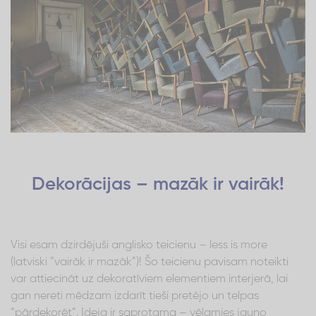
Dekorācijas – mazāk ir vairāk!
Visi esam dzirdējuši anglisko teicienu – less is more
(latviski “vairāk ir mazāk”)! Šo teicienu pavisam noteikti
var attiecināt uz dekoratīviem elementiem interjerā, lai
gan nereti mēdzam izdarīt tieši pretējo un telpas
“pārdekorēt”. Ideja ir saprotama – vēlamies jauno