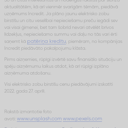
Šo un citus interesantus un noderīgus rakstus par šībrīža
aktualitātēm, kā arī vienmēr svarīgām tēmām, piedāvā
uzņēmums Incredit. Ja plāno jaunu elektrisko zobu
birstīšu un citu veselībai nepieciešamu preču iegādi sev
vai visai ģimenei, bet tam šobrīd nevari atvēlēt brīvos
līdzekļus, nepieciešamo summu vai daļu no tās vari ērti
patēriņa kredītu
saņemt kā
, piemēram, no kompānijas
Incredit piedāvāto pakalpojumu klāsta.
Pirms aizņemies, rūpīgi izvērtē savu finansiālo situāciju un
spēju aizņēmumu laikus atdot, kā arī rūpīgi izplāno
aizņēmuma atdošanu.
Visi elektrisko zobu birstīšu cenu piedāvājumi izskatīti
2022. gada 27. aprīlī.
Rakstā izmantotie foto
www.unsplash.com
www.pexels.com
avoti: