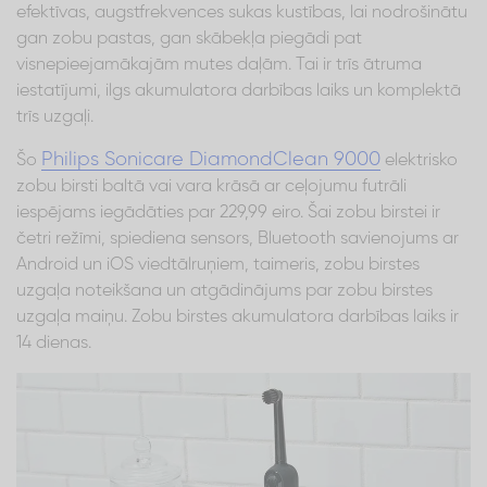
efektīvas, augstfrekvences sukas kustības, lai nodrošinātu
gan zobu pastas, gan skābekļa piegādi pat
visnepieejamākajām mutes daļām. Tai ir trīs ātruma
iestatījumi, ilgs akumulatora darbības laiks un komplektā
trīs uzgaļi.
Philips Sonicare DiamondClean 9000
Šo
elektrisko
zobu birsti baltā vai vara krāsā ar ceļojumu futrāli
iespējams iegādāties par 229,99 eiro. Šai zobu birstei ir
četri režīmi, spiediena sensors, Bluetooth savienojums ar
Android un iOS viedtālruņiem, taimeris, zobu birstes
uzgaļa noteikšana un atgādinājums par zobu birstes
uzgaļa maiņu. Zobu birstes akumulatora darbības laiks ir
14 dienas.