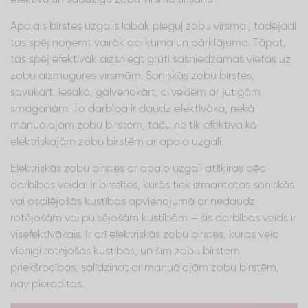
Apaļais birstes uzgalis labāk pieguļ zobu virsmai, tādējādi
tas spēj noņemt vairāk aplikuma un pārklājuma. Tāpat,
tas spēj efektīvāk aizsniegt grūti sasniedzamas vietas uz
zobu aizmugures virsmām. Soniskās zobu birstes,
savukārt, iesaka, galvenokārt, cilvēkiem ar jūtīgām
smaganām. To darbība ir daudz efektīvāka, nekā
manuālajām zobu birstēm, taču ne tik efektīva kā
elektriskajām zobu birstēm ar apaļo uzgali.
Elektriskās zobu birstes ar apaļo uzgali atšķiras pēc
darbības veida. Ir birstītes, kurās tiek izmantotas soniskās
vai oscilējošās kustības apvienojumā ar nedaudz
rotējošām vai pulsējošām kustībām – šis darbības veids ir
visefektīvākais. Ir arī elektriskās zobu birstes, kuras veic
vienīgi rotējošas kustības, un šīm zobu birstēm
priekšrocības, salīdzinot ar manuālajām zobu birstēm,
nav pierādītas.