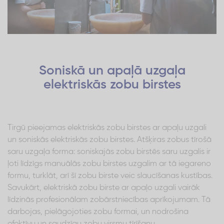
Soniskā un apaļā uzgaļa
elektriskās zobu birstes
Tirgū pieejamas elektriskās zobu birstes ar apaļu uzgali
un soniskās elektriskās zobu birstes. Atšķiras zobus tīrošā
saru uzgaļa forma: soniskajās zobu birstēs saru uzgalis ir
ļoti līdzīgs manuālās zobu birstes uzgalim ar tā iegareno
formu, turklāt, arī šī zobu birste veic slaucīšanas kustības.
Savukārt, elektriskā zobu birste ar apaļo uzgali vairāk
līdzinās profesionālam zobārstniecības aprīkojumam. Tā
darbojas, pielāgojoties zobu formai, un nodrošina
efektīvu un saudzīgu zobu virsmu tīrīšanu.