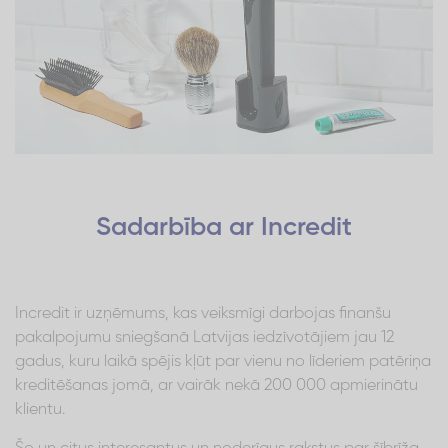
Sadarbība ar Incredit
Incredit ir uzņēmums, kas veiksmīgi darbojas finanšu
pakalpojumu sniegšanā Latvijas iedzīvotājiem jau 12
gadus, kuru laikā spējis kļūt par vienu no līderiem patēriņa
kreditēšanas jomā, ar vairāk nekā 200 000 apmierinātu
klientu.