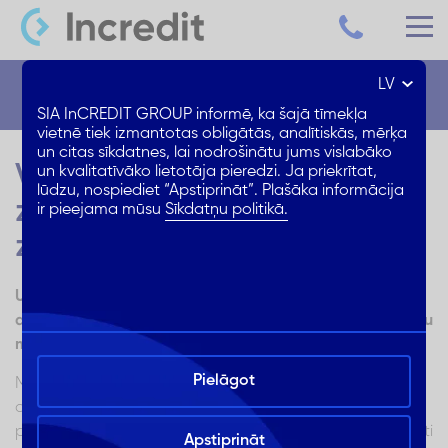
LV
Blogs
SIA InCREDIT GROUP informē, ka šajā tīmekļa
vietnē tiek izmantotas obligātās, analītiskās, mērķa
un citas sīkdatnes, lai nodrošinātu jums vislabāko
Vai vērts iemainīt parasto
un kvalitatīvāko lietotāja pieredzi. Ja priekrītat,
lūdzu, nospiediet “Apstiprināt”. Plašāka informācija
zobu birsti pret elektrisko
ir pieejama mūsu
Sīkdatņu politikā.
zobu birsti?
Uzzini visu par elektriskajām zobu birstēm: kā tās
atšķiras no parastajām, kādi ir to veidi, un vai vērts savu
mehānisko zobu birsti iemainīt pret elektrisko?
Pielāgot
Mēs visi vēlamies baltus un veselus zobus, un labprāt
darītu visu nepieciešamo, lai par mutes veselību
parūpētos preventīvi - mājas apstākļos, nevis būtu spiesti
Apstiprināt