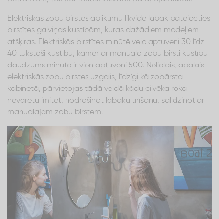
Elektriskās zobu birstes aplikumu likvidē labāk pateicoties
birstītes galviņas kustībām, kuras dažādiem modeļiem
atšķiras. Elektriskās birstītes minūtē veic aptuveni 30 līdz
40 tūkstoši kustību, kamēr ar manuālo zobu birsti kustību
daudzums minūtē ir vien aptuveni 500. Nelielais, apaļais
elektriskās zobu birstes uzgalis, līdzīgi kā zobārsta
kabinetā, pārvietojas tādā veidā kādu cilvēka roka
nevarētu imitēt, nodrošinot labāku tīrīšanu, salīdzinot ar
manuālajām zobu birstēm.