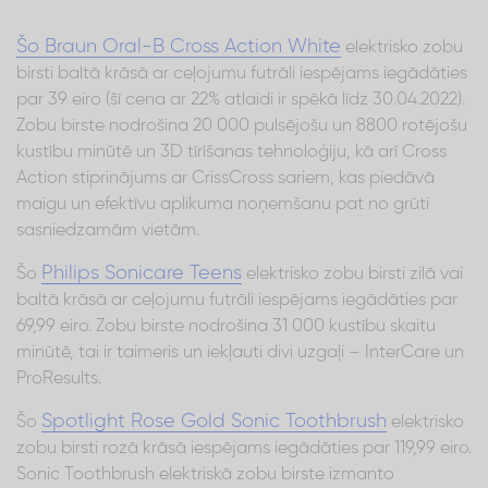
Šo Braun Oral-B Cross Action White
elektrisko zobu
birsti baltā krāsā ar ceļojumu futrāli iespējams iegādāties
par 39 eiro (šī cena ar 22% atlaidi ir spēkā līdz 30.04.2022).
Zobu birste nodrošina 20 000 pulsējošu un 8800 rotējošu
kustību minūtē un 3D tīrīšanas tehnoloģiju, kā arī Cross
Action stiprinājums ar CrissCross sariem, kas piedāvā
maigu un efektīvu aplikuma noņemšanu pat no grūti
sasniedzamām vietām.
Philips Sonicare Teens
Šo
elektrisko zobu birsti zilā vai
baltā krāsā ar ceļojumu futrāli iespējams iegādāties par
69,99 eiro. Zobu birste nodrošina 31 000 kustību skaitu
minūtē, tai ir taimeris un iekļauti divi uzgaļi – InterCare un
ProResults.
Spotlight Rose Gold Sonic Toothbrush
Šo
elektrisko
zobu birsti rozā krāsā iespējams iegādāties par 119,99 eiro.
Sonic Toothbrush elektriskā zobu birste izmanto