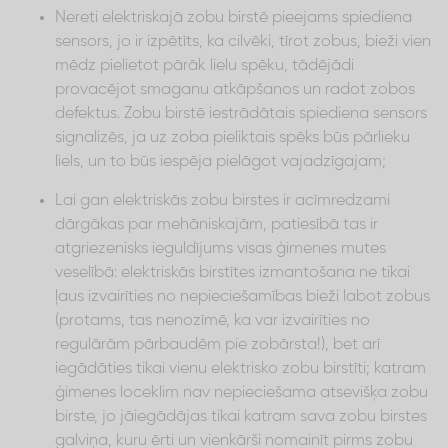
Nereti elektriskajā zobu birstē pieejams spiediena
sensors, jo ir izpētīts, ka cilvēki, tīrot zobus, bieži vien
mēdz pielietot pārāk lielu spēku, tādējādi
provacējot smaganu atkāpšanos un radot zobos
defektus. Zobu birstē iestrādātais spiediena sensors
signalizēs, ja uz zoba pieliktais spēks būs pārlieku
liels, un to būs iespēja pielāgot vajadzīgajam;
Lai gan elektriskās zobu birstes ir acīmredzami
dārgākas par mehāniskajām, patiesībā tas ir
atgriezenisks ieguldījums visas ģimenes mutes
veselībā: elektriskās birstītes izmantošana ne tikai
ļaus izvairīties no nepieciešamības bieži labot zobus
(protams, tas nenozīmē, ka var izvairīties no
regulārām pārbaudēm pie zobārsta!), bet arī
iegādāties tikai vienu elektrisko zobu birstīti; katram
ģimenes loceklim nav nepieciešama atsevišķa zobu
birste, jo jāiegādājas tikai katram sava zobu birstes
galviņa, kuru ērti un vienkārši nomainīt pirms zobu