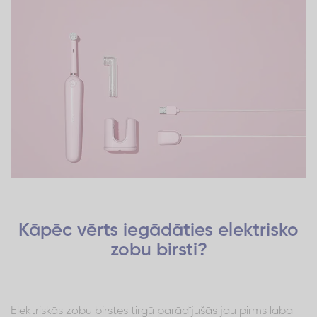
Kāpēc vērts iegādāties elektrisko
zobu birsti?
Elektriskās zobu birstes tirgū parādījušās jau pirms laba