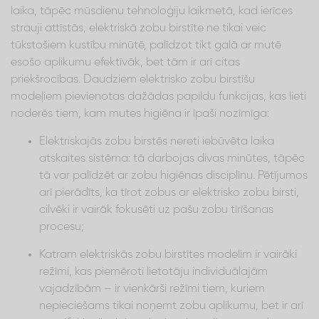
laika, tāpēc mūsdienu tehnoloģiju laikmetā, kad ierīces
strauji attīstās, elektriskā zobu birstīte ne tikai veic
tūkstošiem kustību minūtē, palīdzot tikt galā ar mutē
esošo aplikumu efektīvāk, bet tām ir arī citas
priekšrocības. Daudziem elektrisko zobu birstīšu
modeļiem pievienotas dažādas papildu funkcijas, kas lieti
noderēs tiem, kam mutes higiēna ir īpaši nozīmīga:
Elektriskajās zobu birstēs nereti iebūvēta laika
atskaites sistēma: tā darbojas divas minūtes, tāpēc
tā var palīdzēt ar zobu higiēnas disciplīnu. Pētījumos
arī pierādīts, ka tīrot zobus ar elektrisko zobu birsti,
cilvēki ir vairāk fokusēti uz pašu zobu tīrīšanas
procesu;
Katram elektriskās zobu birstītes modelim ir vairāki
režīmi, kas piemēroti lietotāju individuālajām
vajadzībām – ir vienkārši režīmi tiem, kuriem
nepieciešams tikai noņemt zobu aplikumu, bet ir arī