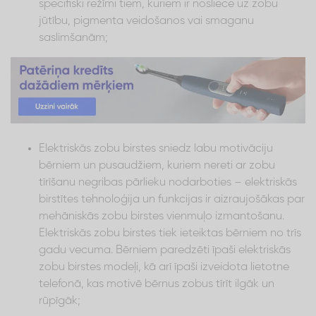
specifiski režīmi tiem, kuriem ir nosliece uz zobu
jūtību, pigmenta veidošanos vai smaganu
saslimšanām;
Elektriskās zobu birstes sniedz labu motivāciju
bērniem un pusaudžiem, kuriem nereti ar zobu
tīrīšanu negribas pārlieku nodarboties – elektriskās
birstītes tehnoloģija un funkcijas ir aizraujošākas par
mehāniskās zobu birstes vienmuļo izmantošanu.
Elektriskās zobu birstes tiek ieteiktas bērniem no trīs
gadu vecuma. Bērniem paredzēti īpaši elektriskās
zobu birstes modeļi, kā arī īpaši izveidota lietotne
telefonā, kas motivē bērnus zobus tīrīt ilgāk un
rūpīgāk;