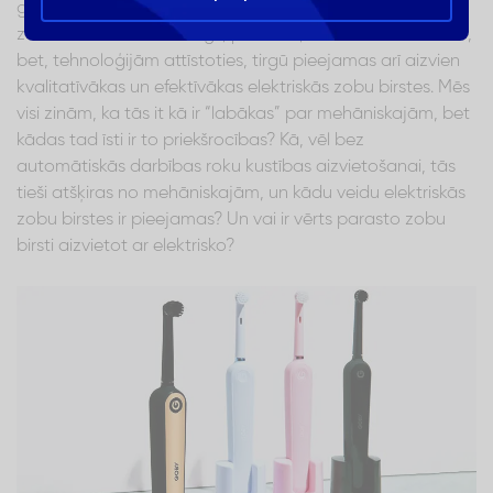
glābt situāciju zobārsta krēslā. Manuālā – mehāniskā
zobu birste un zobu diegs, protams, ir “iztikas minimums”,
bet, tehnoloģijām attīstoties, tirgū pieejamas arī aizvien
kvalitatīvākas un efektīvākas elektriskās zobu birstes. Mēs
visi zinām, ka tās it kā ir “labākas” par mehāniskajām, bet
kādas tad īsti ir to priekšrocības? Kā, vēl bez
automātiskās darbības roku kustības aizvietošanai, tās
tieši atšķiras no mehāniskajām, un kādu veidu elektriskās
zobu birstes ir pieejamas? Un vai ir vērts parasto zobu
birsti aizvietot ar elektrisko?