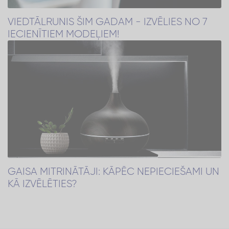
VIEDTĀLRUNIS ŠIM GADAM - IZVĒLIES NO 7
IECIENĪTIEM MODEĻIEM!
GAISA MITRINĀTĀJI: KĀPĒC NEPIECIEŠAMI UN
KĀ IZVĒLĒTIES?