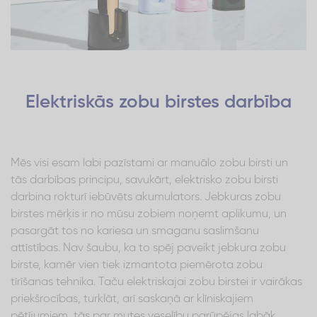
Elektriskās zobu birstes darbība
Mēs visi esam labi pazīstami ar manuālo zobu birsti un
tās darbības principu, savukārt, elektrisko zobu birsti
darbina rokturī iebūvēts akumulators. Jebkuras zobu
birstes mērķis ir no mūsu zobiem noņemt aplikumu, un
pasargāt tos no kariesa un smaganu saslimšanu
attīstības. Nav šaubu, ka to spēj paveikt jebkura zobu
birste, kamēr vien tiek izmantota piemērota zobu
tīrīšanas tehnika. Taču elektriskajai zobu birstei ir vairākas
priekšrocības, turklāt, arī saskaņā ar klīniskajiem
pētījumiem, tās par mutes veselību parūpējas labāk.