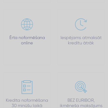
Ērta noformēšana
Iespējams atmaksāt
online
kredītu ātrāk
Kredīta noformēšana
BEZ EURIBOR,
30 minūšu laikā
ikmēneša maksājums