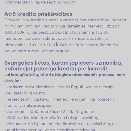
noformēt arī online, neizejot no mājām.
Ātrā kredīta priekšrocības
Galvenā priekšrocība ir ērta un ātra naudas saņemšana, neizejot
no mājām. Ātrajam kredītam var pieteikties internetā līdz pat
15000 EUR. Kā arī piedāvātais atmaksas termiņš līdz 84
mēnešiem palīdzēs izplānot savu ikmēneša budžetu, jo,
ātrajam kredītam
piesakoties
privātpersonām, ikmēneša
maksājuma summu var ērti regulēt.
Svarīgākās lietas, kurām jāpievērš uzmanība,
noformējot patēriņa kredītu pie Incredit
Lai ietaupītu laiku, kā arī atvieglotu aizņemšanās procesu, ņem
vērā, ka:
• kredītam drīkst pieteikties Latvijas Republikas iedzīvotājs
(deklarēts šajā valstī);
• nepieciešami pastāvīgi ikmēneša ienākumi, kas nodrošina
kredīta atmaksas iespēju;
• vecumam ir jābūt robežās no 21 līdz 70 gadiem;
• jābūt aktīvam kontam kādā no Latvijas bankām;
• jāizturas atbildīgi pret savām finansēm un to saistībām, un
rūpīgi jāapdomā, vai varēsi atmaksāt aizdevumu.