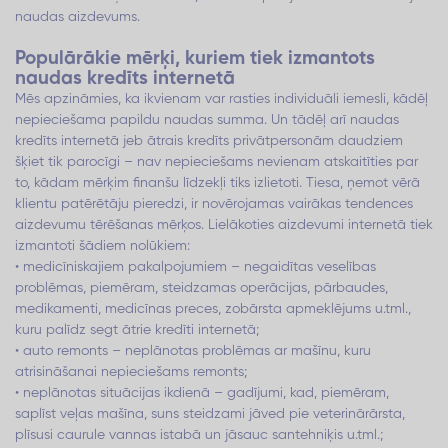
naudas aizdevums.
Populārākie mērķi, kuriem tiek izmantots
naudas kredīts internetā
Mēs apzināmies, ka ikvienam var rasties individuāli iemesli, kādēļ
nepieciešama papildu naudas summa. Un tādēļ arī naudas
kredīts internetā jeb ātrais kredīts privātpersonām daudziem
šķiet tik parocīgi – nav nepieciešams nevienam atskaitīties par
to, kādam mērķim finanšu līdzekļi tiks izlietoti. Tiesa, ņemot vērā
klientu patērētāju pieredzi, ir novērojamas vairākas tendences
aizdevumu tērēšanas mērķos. Lielākoties aizdevumi internetā tiek
izmantoti šādiem nolūkiem:
• medicīniskajiem pakalpojumiem – negaidītas veselības
problēmas, piemēram, steidzamas operācijas, pārbaudes,
medikamenti, medicīnas preces, zobārsta apmeklējums u.tml.,
kuru palīdz segt ātrie kredīti internetā;
• auto remonts – neplānotas problēmas ar mašīnu, kuru
atrisināšanai nepieciešams remonts;
• neplānotas situācijas ikdienā – gadījumi, kad, piemēram,
saplīst veļas mašīna, suns steidzami jāved pie veterinārārsta,
plīsusi caurule vannas istabā un jāsauc santehniķis u.tml.;