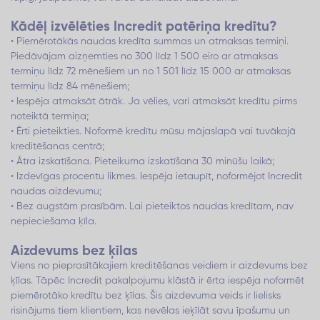
Kādēļ izvēlēties Incredit patēriņa kredītu?
• Piemērotākās naudas kredīta summas un atmaksas termiņi.
Piedāvājam aizņemties no 300 līdz 1 500 eiro ar atmaksas
termiņu līdz 72 mēnešiem un no 1 501 līdz 15 000 ar atmaksas
termiņu līdz 84 mēnešiem;
• Iespēja atmaksāt ātrāk. Ja vēlies, vari atmaksāt kredītu pirms
noteiktā termiņa;
• Ērti pieteikties. Noformē kredītu mūsu mājaslapā vai tuvākajā
kreditēšanas centrā;
• Ātra izskatīšana. Pieteikuma izskatīšana 30 minūšu laikā;
• Izdevīgas procentu likmes. Iespēja ietaupīt, noformējot Incredit
naudas aizdevumu;
• Bez augstām prasībām. Lai pieteiktos naudas kredītam, nav
nepieciešama ķīla.
Aizdevums bez ķīlas
Viens no pieprasītākajiem kreditēšanas veidiem ir aizdevums bez
ķīlas. Tāpēc Incredit pakalpojumu klāstā ir ērta iespēja noformēt
piemērotāko kredītu bez ķīlas. Šis aizdevuma veids ir lielisks
risinājums tiem klientiem, kas nevēlas ieķīlāt savu īpašumu un