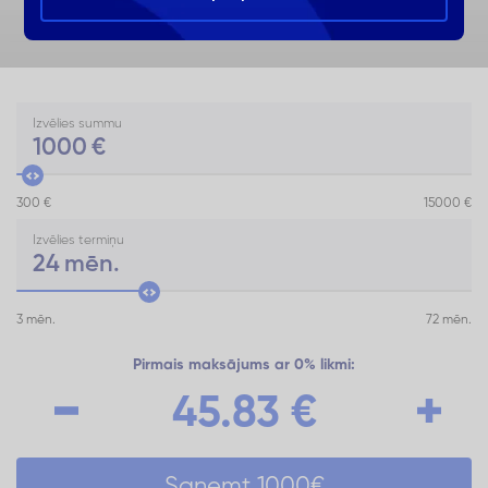
Izvēlies summu
1000
€
300 €
15000 €
Izvēlies termiņu
24
mēn.
3 mēn.
72 mēn.
Pirmais maksājums ar 0% likmi:
45.83
€
Saņemt
1000
€