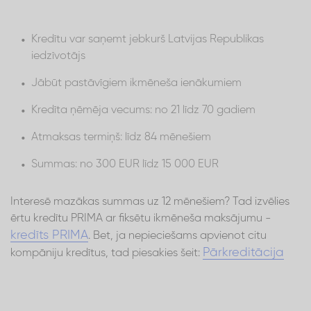
Kredītu var saņemt jebkurš Latvijas Republikas
iedzīvotājs
Jābūt pastāvīgiem ikmēneša ienākumiem
Kredīta ņēmēja vecums: no 21 līdz 70 gadiem
Atmaksas termiņš: līdz 84 mēnešiem
Summas: no 300 EUR līdz 15 000 EUR
Interesē mazākas summas uz 12 mēnešiem? Tad izvēlies
ērtu kredītu PRIMA ar fiksētu ikmēneša maksājumu -
kredīts PRIMA
. Bet, ja nepieciešams apvienot citu
Pārkreditācija
kompāniju kredītus, tad piesakies šeit: