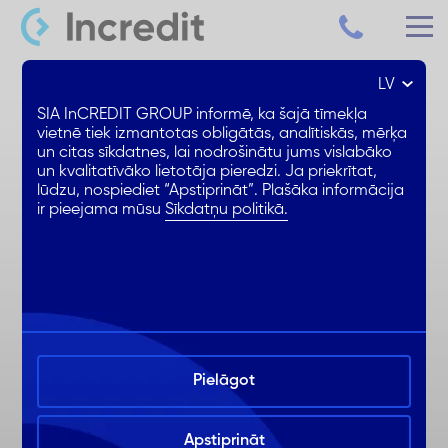
LV
Patēriņa kredīts līdz 15 000 €
SIA InCREDIT GROUP informē, ka šajā tīmekļa
vietnē tiek izmantotas obligātās, analītiskās, mērķa
un citas sīkdatnes, lai nodrošinātu jums vislabāko
Samazināta % likme
un kvalitatīvāko lietotāja pieredzi. Ja priekrītat,
1. mēnesis BEZ ikmēneša %
lūdzu, nospiediet “Apstiprināt”. Plašāka informācija
ir pieejama mūsu
Sīkdatņu politikā.
Ērta noformēšana online
Pielāgot
Apstiprināt