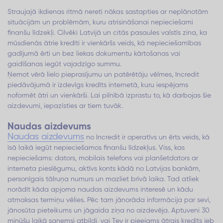
Straujajā ikdienas ritmā nereti nākas sastapties ar neplānotām
situācijām un problēmām, kuru atrisināšanai nepieciešami
finanšu līdzekļi. Cilvēki Latvijā un citās pasaules valstīs zina, ka
mūsdienās ātrie kredīti ir vienkāršs veids, kā nepieciešamības
gadījumā ērti un bez liekas dokumentu kārtošanas vai
gaidīšanas iegūt vajadzīgo summu.
Ņemot vērā lielo pieprasījumu un patērētāju vēlmes, Incredit
piedāvājumā ir izdevīgs kredīts internetā, kuru iespējams
noformēt ātri un vienkārši. Lai pilnībā izprastu to, kā darbojas šie
aizdevumi, iepazīsties ar tiem tuvāk.
Naudas aizdevums
Naudas aizdevums
no Incredit ir operatīvs un ērts veids, kā
īsā laikā iegūt nepieciešamos finanšu līdzekļus. Viss, kas
nepieciešams: dators, mobilais telefons vai planšetdators ar
interneta pieslēgumu, aktīvs konts kādā no Latvijas bankām,
personīgais tālruņa numurs un mazliet brīvā laika. Tad atliek
norādīt kāda apjoma naudas aizdevums interesē un kādu
atmaksas termiņu vēlies. Pēc tam jānorāda informācija par sevi,
jānosūta pieteikums un jāgaida ziņa no aizdevēja. Aptuveni 30
minūšu laikā saņemsi atbildi, vai Tev ir pieejams ātrais kredīts jeb