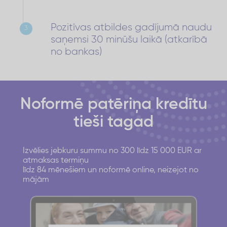
Pozitīvas atbildes gadījumā naudu
3
saņemsi 30 minūšu laikā (atkarībā
no bankas)
Noformē patēriņa kredītu
tieši tagad
Izvēlies jebkuru summu no 300 līdz 15 000 EUR ar
atmaksas termiņu
līdz 84 mēnešiem un noformē online, neizejot no
mājām