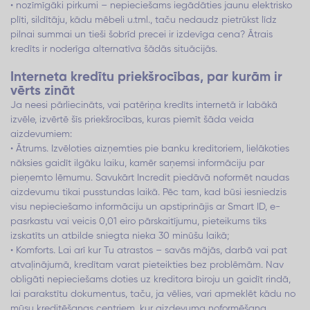
• nozīmīgāki pirkumi – nepieciešams iegādāties jaunu elektrisko
plīti, sildītāju, kādu mēbeli u.tml., taču nedaudz pietrūkst līdz
pilnai summai un tieši šobrīd precei ir izdevīga cena? Ātrais
kredīts ir noderīga alternatīva šādās situācijās.
Interneta kredītu priekšrocības, par kurām ir
vērts zināt
Ja neesi pārliecināts, vai patēriņa kredīts internetā ir labākā
izvēle, izvērtē šīs priekšrocības, kuras piemīt šāda veida
aizdevumiem:
• Ātrums. Izvēloties aizņemties pie banku kreditoriem, lielākoties
nāksies gaidīt ilgāku laiku, kamēr saņemsi informāciju par
pieņemto lēmumu. Savukārt Incredit piedāvā noformēt naudas
aizdevumu tikai pusstundas laikā. Pēc tam, kad būsi iesniedzis
visu nepieciešamo informāciju un apstiprinājis ar Smart ID, e-
pasrkastu vai veicis 0,01 eiro pārskaitījumu, pieteikums tiks
izskatīts un atbilde sniegta nieka 30 minūšu laikā;
• Komforts. Lai arī kur Tu atrastos – savās mājās, darbā vai pat
atvaļinājumā, kredītam varat pieteikties bez problēmām. Nav
obligāti nepieciešams doties uz kreditora biroju un gaidīt rindā,
lai parakstītu dokumentus, taču, ja vēlies, vari apmeklēt kādu no
mūsu kreditēšanas centriem, kur aizdevuma noformēšana