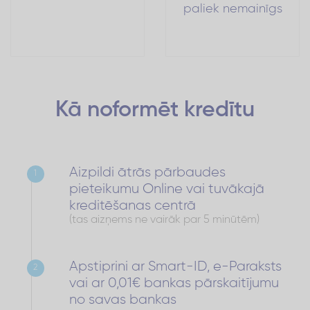
paliek nemainīgs
Kā noformēt
kredītu
Aizpildi ātrās pārbaudes
1
pieteikumu Online vai tuvākajā
kreditēšanas centrā
(tas aizņems ne vairāk par 5 minūtēm)
Apstiprini ar Smart-ID, e-Paraksts
2
vai ar 0,01€ bankas pārskaitījumu
no savas bankas