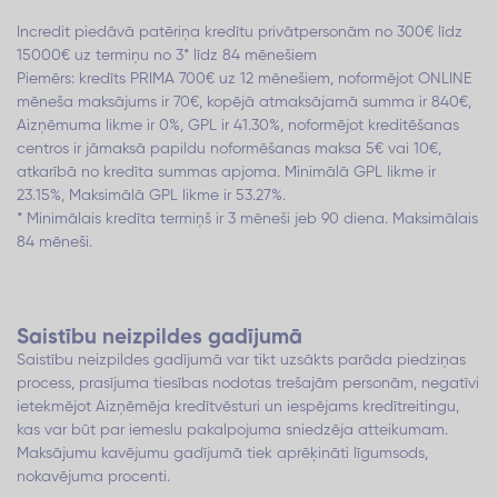
Incredit piedāvā patēriņa kredītu privātpersonām no 300€ līdz
15000€ uz termiņu no 3* līdz 84 mēnešiem
Piemērs: kredīts PRIMA 700€ uz 12 mēnešiem, noformējot ONLINE
mēneša maksājums ir 70€, kopējā atmaksājamā summa ir 840€,
Aizņēmuma likme ir 0%, GPL ir 41.30%, noformējot kreditēšanas
centros ir jāmaksā papildu noformēšanas maksa 5€ vai 10€,
atkarībā no kredīta summas apjoma. Minimālā GPL likme ir
23.15%, Maksimālā GPL likme ir 53.27%.
* Minimālais kredīta termiņš ir 3 mēneši jeb 90 diena. Maksimālais
84 mēneši.
Saistību neizpildes gadījumā
Saistību neizpildes gadījumā var tikt uzsākts parāda piedziņas
process, prasījuma tiesības nodotas trešajām personām, negatīvi
ietekmējot Aizņēmēja kredītvēsturi un iespējams kredītreitingu,
kas var būt par iemeslu pakalpojuma sniedzēja atteikumam.
Maksājumu kavējumu gadījumā tiek aprēķināti līgumsods,
nokavējuma procenti.