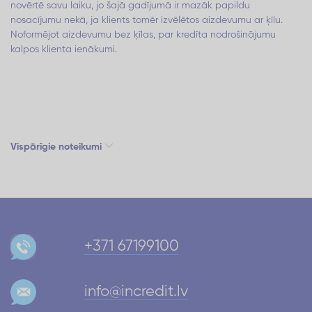
novērtē savu laiku, jo šajā gadījumā ir mazāk papildu
nosacījumu nekā, ja klients tomēr izvēlētos aizdevumu ar ķīlu.
Noformējot aizdevumu bez ķīlas, par kredīta nodrošinājumu
kalpos klienta ienākumi.
Vispārīgie noteikumi
+371 67199100
info@incredit.lv