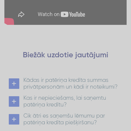
Biežāk uzdotie
jautājumi
Kādas ir patēriņa kredīta summas
privātpersonām un kādi ir noteikumi?
Patēriņa kredīts privātpersonām ir no 300 EUR
Kas ir nepieciešams, lai saņemtu
līdz 1500 EUR ar atmaksas termiņu līdz 72
mēnešiem.
patēriņa kredītu?
No 1 501 EUR līdz 15 000 EUR atmaksas termiņš ir
Lai saņemtu patēriņa kredītu:
līdz 84 mēnešiem.
Cik ātri es saņemšu lēmumu par
ir jābūt Latvijas pastāvīgajam iedzīvotājam
Patēriņa kredīts
Vairāk par kredītu:
vecumā no 21 līdz 70 gadiem*;
patēriņa kredīta piešķiršanu?
nepieciešams konts kādā no Latvijas
kredīta
Lēmumu par
piešķiršanu saņemsi 30
bankām;