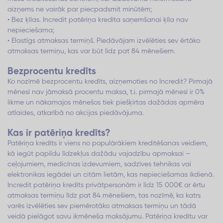
aizņems ne vairāk par piecpadsmit minūtēm;
• Bez ķīlas. Incredit patēriņa kredīta saņemšanai ķīla nav
nepieciešama;
• Elastīgs atmaksas termiņš. Piedāvājam izvēlēties sev ērtāko
atmaksas termiņu, kas var būt līdz pat 84 mēnešiem.
Bezprocentu kredīts
Ko nozīmē bezprocentu kredīts, aizņemoties no Incredit? Pirmajā
mēnesī nav jāmaksā procentu maksa, t.i. pirmajā mēnesī ir 0%
likme un nākamajos mēnešos tiek piešķirtas dažādas apmēra
atlaides, atkarībā no akcijas piedāvājuma.
Kas ir patēriņa kredīts?
Patēriņa kredīts ir viens no populārākiem kreditēšanas veidiem,
kā iegūt papildu līdzekļus dažādu vajadzību apmaksai –
ceļojumiem, medicīnas izdevumiem, sadzīves tehnikas vai
elektronikas iegādei un citām lietām, kas nepieciešamas ikdienā.
Incredit patēriņa kredīts privātpersonām ir līdz 15 000€ ar ērtu
atmaksas termiņu līdz pat 84 mēnešiem, tas nozīmē, ka katrs
varēs izvēlēties sev piemērotāko atmaksas termiņu un tādā
veidā pielāgot savu ikmēneša maksājumu. Patēriņa kredītu var