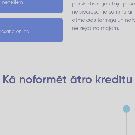
4 mēnešiem
pārskaitīsim jau tajā pašā
nepieciešamo summu ar 
atmaksas termiņu un nofo
n ērta
neizejot no mājām.
mēšana online
Kā noformēt ātro kredītu
1