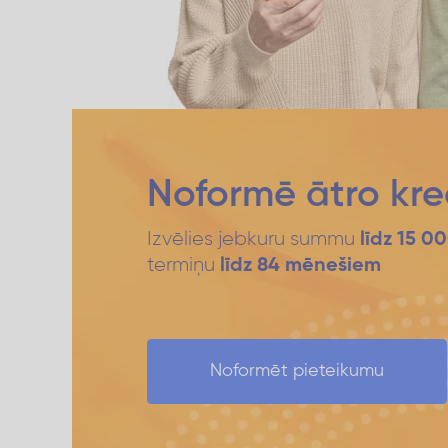
Noformē ātro kred
Izvēlies jebkuru summu
līdz 15 0
termiņu
līdz 84 mēnešiem
Noformēt pieteikumu