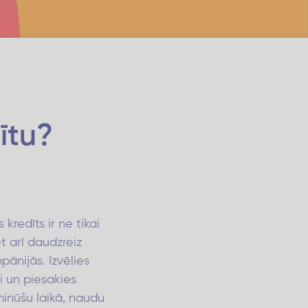
ītu?
 kredīts ir ne tikai
t arī daudzreiz
pānijās. Izvēlies
i un piesakies
minūšu laikā, naudu