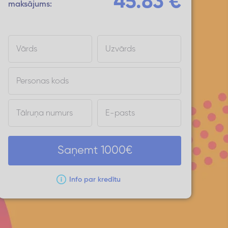
45.83
€
maksājums:
Vārds
Uzvārds
Personas kods
Tālruņa numurs
E-pasts
Saņemt
1000
€
Info par kredītu