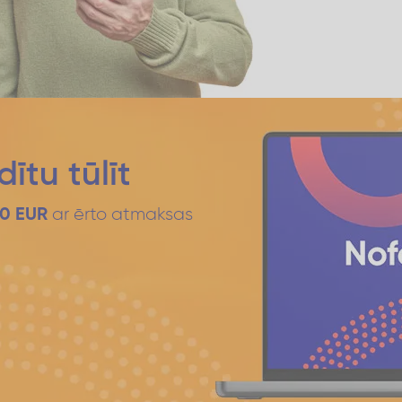
ītu tūlīt
ar ērto atmaksas
00 EUR