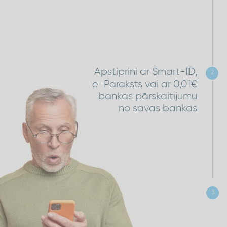
Apstiprini ar Smart-ID,
2
e-Paraksts vai ar 0,01€
bankas pārskaitījumu
no savas bankas
3