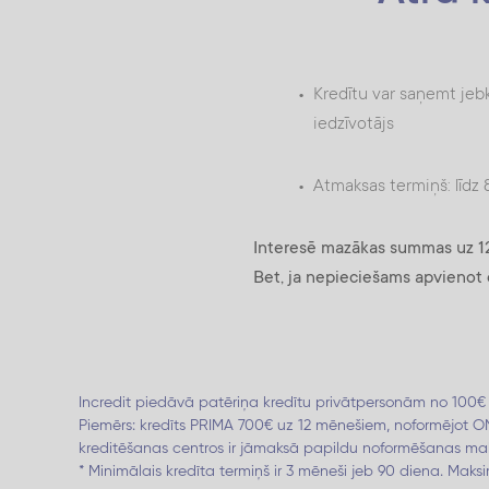
darba dienu laikā.
Ņem vērā, ka nosūtīt piete
tomēr naudas pārskaitīša
internetbankas vai Incredi
darba dienās 9:00 – 18:
Kredītu var saņemt jebk
sestdienās 10:00 - 17:00
iedzīvotājs
Atmaksas termiņš: līd
Interesē mazākas summas uz 12
Bet, ja nepieciešams apvienot c
Incredit piedāvā patēriņa kredītu privātpersonām no 100€
Piemērs: kredīts PRIMA 700€ uz 12 mēnešiem, noformējot 
kreditēšanas centros ir jāmaksā papildu noformēšanas maks
* Minimālais kredīta termiņš ir 3 mēneši jeb 90 diena. Maks