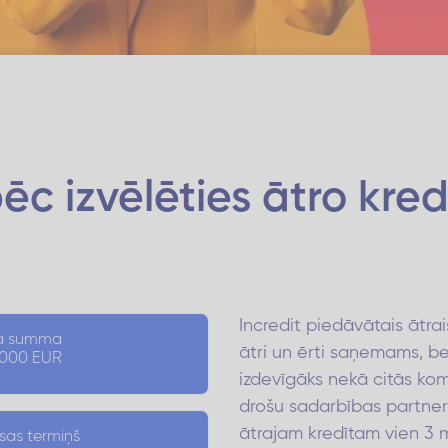
ēc izvēlēties
ātro kred
Incredit piedāvātais ātrais
ta summa
ātri un ērti saņemams, be
5 000 EUR
izdevīgāks nekā citās kom
drošu sadarbības partner
ātrajam kredītam vien 3 
sas termiņš