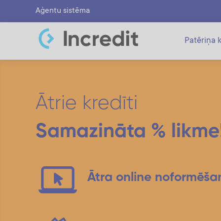
Aģentu sistēma
Patēriņa k
Ātrie kredīti
Samazināta % likme
Ātra online noformēša