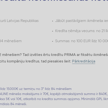
*līdz 70 gadiem n
ikumu var jebkurā laikā,
nu var ietekmēt
t darba laiks:
00
urš Latvijas Republikas
Jābūt pastāvīgiem ikmēneša i
Kredīta ņēmēja vecums: no 21 l
z 84 mēnešiem
Summas: no 100 EUR līdz 10 0
 mēnešiem? Tad izvēlies ērtu kredītu PRIMA ar fiksētu ikmēne
itu kompāniju kredītus, tad piesakies šeit:
Pārkreditācija
 līdz 15000€ uz termiņu no 3* līdz 84 mēnešiem
ONLINE mēneša maksājums ir 70€, kopējā atmaksājamā summa ir 840€, A
a 5€ vai 10€, atkarībā no kredīta summas apjoma. Minimālā GPL likme
imālais 84 mēneši.