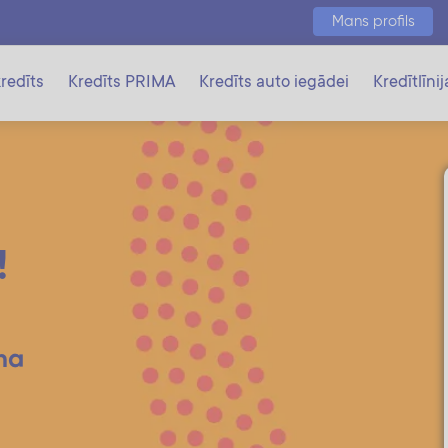
Mans profils
redīts
Kredīts PRIMA
Kredīts auto iegādei
Kredītlīnij
!
na