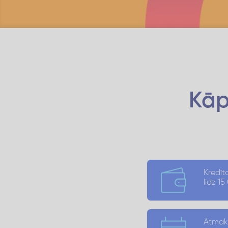
Kāp
Kredī
līdz 1
Atmak