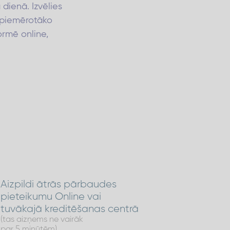
 dienā. Izvēlies
piemērotāko
rmē online,
Aizpildi ātrās pārbaudes
pieteikumu Online vai
tuvākajā kreditēšanas centrā
(tas aizņems ne vairāk
par 5 minūtēm)