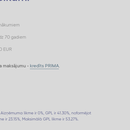
audas kredīta termiņa beigās.
enākumiem
īdz 70 gadiem
00 EUR
ša maksājumu -
kredīts PRIMA
.
izņēmuma likme ir 0%, GPL ir 41.30%, noformējot
 ir 23.15%, Maksimālā GPL likme ir 53.27%.