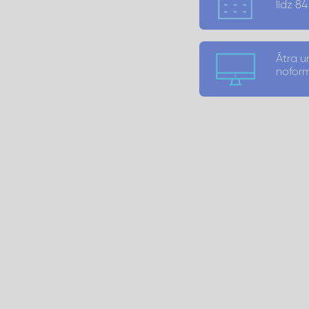
līdz 8
Ātra u
nofor