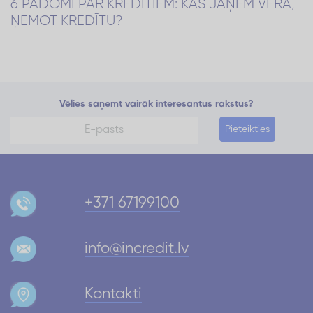
6 PADOMI PAR KREDĪTIEM: KAS JĀŅEM VĒRĀ,
ŅEMOT KREDĪTU?
Vēlies saņemt vairāk interesantus rakstus?
Pieteikties
+371 67199100
info@incredit.lv
Kontakti