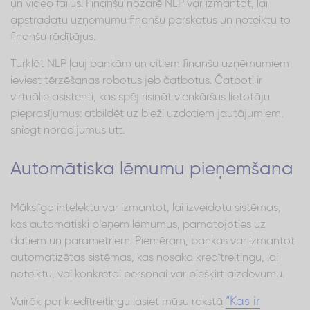
un video failus. Finanšu nozarē NLP var izmantot, lai
apstrādātu uzņēmumu finanšu pārskatus un noteiktu to
finanšu rādītājus.
Turklāt NLP ļauj bankām un citiem finanšu uzņēmumiem
ieviest tērzēšanas robotus jeb čatbotus. Čatboti ir
virtuālie asistenti, kas spēj risināt vienkāršus lietotāju
pieprasījumus: atbildēt uz bieži uzdotiem jautājumiem,
sniegt norādījumus utt.
Automātiska lēmumu pieņemšana
Mākslīgo intelektu var izmantot, lai izveidotu sistēmas,
kas automātiski pieņem lēmumus, pamatojoties uz
datiem un parametriem. Piemēram, bankas var izmantot
automatizētas sistēmas, kas nosaka kredītreitingu, lai
noteiktu, vai konkrētai personai var piešķirt aizdevumu.
“Kas ir
Vairāk par kredītreitingu lasiet mūsu rakstā