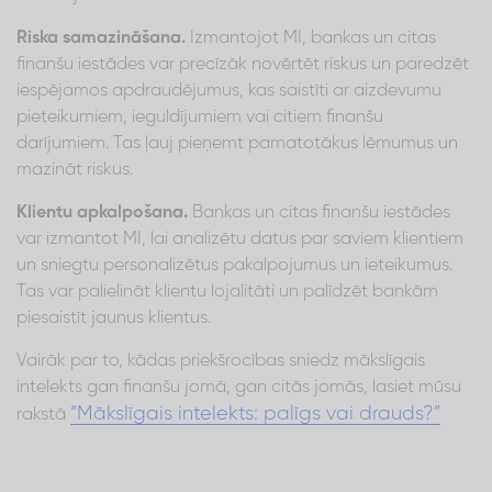
Riska samazināšana.
Izmantojot MI, bankas un citas
finanšu iestādes var precīzāk novērtēt riskus un paredzēt
iespējamos apdraudējumus, kas saistīti ar aizdevumu
pieteikumiem, ieguldījumiem vai citiem finanšu
darījumiem. Tas ļauj pieņemt pamatotākus lēmumus un
mazināt riskus.
Klientu apkalpošana.
Bankas un citas finanšu iestādes
var izmantot MI, lai analizētu datus par saviem klientiem
un sniegtu personalizētus pakalpojumus un ieteikumus.
Tas var palielināt klientu lojalitāti un palīdzēt bankām
piesaistīt jaunus klientus.
Vairāk par to, kādas priekšrocības sniedz mākslīgais
intelekts gan finanšu jomā, gan citās jomās, lasiet mūsu
“Mākslīgais intelekts: palīgs vai drauds?”
rakstā