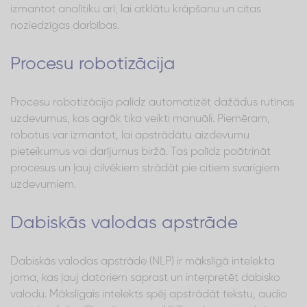
izmantot analītiku arī, lai atklātu krāpšanu un citas
noziedzīgas darbības.
Procesu robotizācija
Procesu robotizācija palīdz automatizēt dažādus rutīnas
uzdevumus, kas agrāk tika veikti manuāli. Piemēram,
robotus var izmantot, lai apstrādātu aizdevumu
pieteikumus vai darījumus biržā. Tas palīdz paātrināt
procesus un ļauj cilvēkiem strādāt pie citiem svarīgiem
uzdevumiem.
Dabiskās valodas apstrāde
Dabiskās valodas apstrāde (NLP) ir mākslīgā intelekta
joma, kas ļauj datoriem saprast un interpretēt dabisko
valodu. Mākslīgais intelekts spēj apstrādāt tekstu, audio