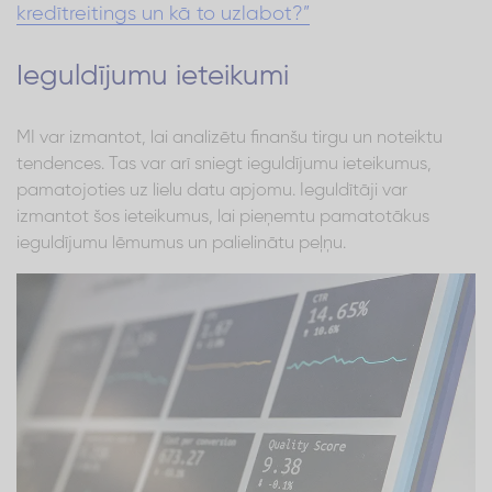
kredītreitings un kā to uzlabot?”
Ieguldījumu ieteikumi
MI var izmantot, lai analizētu finanšu tirgu un noteiktu
tendences. Tas var arī sniegt ieguldījumu ieteikumus,
pamatojoties uz lielu datu apjomu. Ieguldītāji var
izmantot šos ieteikumus, lai pieņemtu pamatotākus
ieguldījumu lēmumus un palielinātu peļņu.