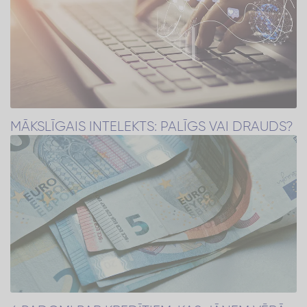
MĀKSLĪGAIS INTELEKTS: PALĪGS VAI DRAUDS?