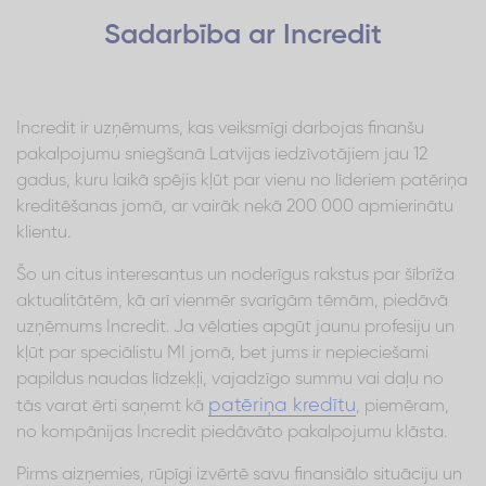
Sadarbība ar Incredit
Incredit ir uzņēmums, kas veiksmīgi darbojas finanšu
pakalpojumu sniegšanā Latvijas iedzīvotājiem jau 12
gadus, kuru laikā spējis kļūt par vienu no līderiem patēriņa
kreditēšanas jomā, ar vairāk nekā 200 000 apmierinātu
klientu.
Šo un citus interesantus un noderīgus rakstus par šībrīža
aktualitātēm, kā arī vienmēr svarīgām tēmām, piedāvā
uzņēmums Incredit. Ja vēlaties apgūt jaunu profesiju un
kļūt par speciālistu MI jomā, bet jums ir nepieciešami
papildus naudas līdzekļi, vajadzīgo summu vai daļu no
patēriņa kredītu
tās varat ērti saņemt kā
, piemēram,
no kompānijas Incredit piedāvāto pakalpojumu klāsta.
Pirms aizņemies, rūpīgi izvērtē savu finansiālo situāciju un