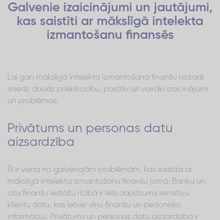
Galvenie izaicinājumi un jautājumi,
kas saistīti ar mākslīgā intelekta
izmantošanu finansēs
Lai gan mākslīgā intelekta izmantošana finanšu nozarē
sniedz daudz priekšrocību, pastāv arī vairāki izaicinājumi
un problēmas.
Privātums un personas datu
aizsardzība
Šī ir viena no galvenajām problēmām, kas saistīta ar
mākslīgā intelekta izmantošanu finanšu jomā. Banku un
citu finanšu iestāžu rīcībā ir liels daudzums sensitīvu
klientu datu, kas ietver viņu finanšu un personisko
informāciju. Privātums un personas datu aizsardzība ir