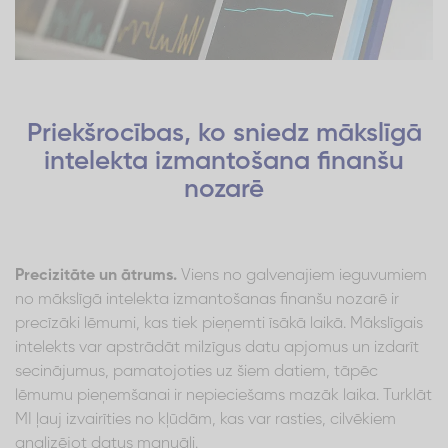
Priekšrocības, ko sniedz mākslīgā
intelekta izmantošana finanšu
nozarē
Precizitāte un ātrums.
Viens no galvenajiem ieguvumiem
no mākslīgā intelekta izmantošanas finanšu nozarē ir
precīzāki lēmumi, kas tiek pieņemti īsākā laikā. Mākslīgais
intelekts var apstrādāt milzīgus datu apjomus un izdarīt
secinājumus, pamatojoties uz šiem datiem, tāpēc
lēmumu pieņemšanai ir nepieciešams mazāk laika. Turklāt
MI ļauj izvairīties no kļūdām, kas var rasties, cilvēkiem
analizējot datus manuāli.