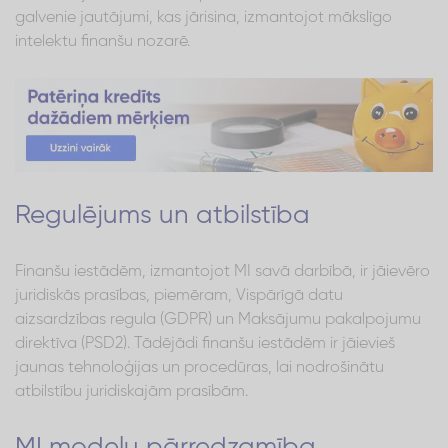
galvenie jautājumi, kas jārisina, izmantojot mākslīgo
intelektu finanšu nozarē.
Regulējums un atbilstība
Finanšu iestādēm, izmantojot MI savā darbībā, ir jāievēro
juridiskās prasības, piemēram, Vispārīgā datu
aizsardzības regula (GDPR) un Maksājumu pakalpojumu
direktīva (PSD2). Tādējādi finanšu iestādēm ir jāievieš
jaunas tehnoloģijas un procedūras, lai nodrošinātu
atbilstību juridiskajām prasībām.
MI modeļu pārredzamība