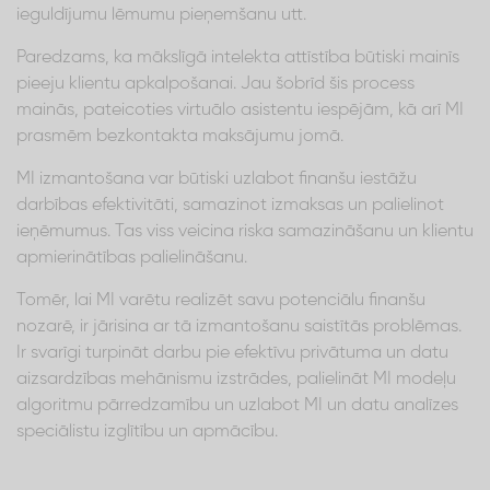
ieguldījumu lēmumu pieņemšanu utt.
Paredzams, ka mākslīgā intelekta attīstība būtiski mainīs
pieeju klientu apkalpošanai. Jau šobrīd šis process
mainās, pateicoties virtuālo asistentu iespējām, kā arī MI
prasmēm bezkontakta maksājumu jomā.
MI izmantošana var būtiski uzlabot finanšu iestāžu
darbības efektivitāti, samazinot izmaksas un palielinot
ieņēmumus. Tas viss veicina riska samazināšanu un klientu
apmierinātības palielināšanu.
Tomēr, lai MI varētu realizēt savu potenciālu finanšu
nozarē, ir jārisina ar tā izmantošanu saistītās problēmas.
Ir svarīgi turpināt darbu pie efektīvu privātuma un datu
aizsardzības mehānismu izstrādes, palielināt MI modeļu
algoritmu pārredzamību un uzlabot MI un datu analīzes
speciālistu izglītību un apmācību.