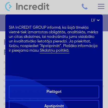
LV
Blogs
SIA InCREDIT GROUP informē, ka šajā tīmekļa
vietnē tiek izmantotas obligātās, analītiskās, mērķa
un citas sīkdatnes, lai nodrošinātu jums vislabāko
Kā mākslīgais intelekts
un kvalitatīvāko lietotāja pieredzi. Ja priekrītat,
lūdzu, nospiediet “Apstiprināt”. Plašāka informācija
palīdz finanšu nozarei?
ir pieejama mūsu
Sīkdatņu politikā.
Mākslīgā intelekta (MI) izmantošana šodien ir jauna
norma daudzās jomās. Finanšu nozares profesionāļi jau
vairākus gadus izmanto mākslīgā intelekta iespējas, lai
automatizētu procesus un novērstu kļūdas, kas var
izmaksāt daudz naudas. Šajā rakstā aplūkosim, kā MI tiek
Pielāgot
izmantots finanšu sektorā, kādas ir tā izmantošanas
priekšrocības un problēmas, kā arī tā attīstības
perspektīvas.
Apstiprināt