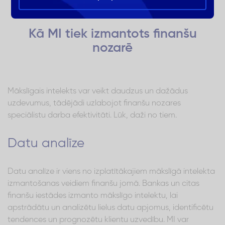
Kā MI tiek izmantots finanšu
nozarē
Mākslīgais intelekts var veikt daudzus un dažādus
uzdevumus, tādējādi uzlabojot finanšu nozares
speciālistu darba efektivitāti. Lūk, daži no tiem.
Datu analīze
Datu analīze ir viens no izplatītākajiem mākslīgā intelekta
izmantošanas veidiem finanšu jomā. Bankas un citas
finanšu iestādes izmanto mākslīgo intelektu, lai
apstrādātu un analizētu lielus datu apjomus, identificētu
tendences un prognozētu klientu uzvedību. MI var