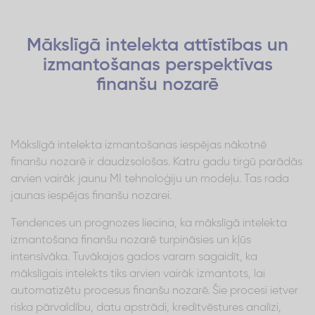
Mākslīgā intelekta attīstības un
izmantošanas perspektīvas
finanšu nozarē
Mākslīgā intelekta izmantošanas iespējas nākotnē
finanšu nozarē ir daudzsološas. Katru gadu tirgū parādās
arvien vairāk jaunu MI tehnoloģiju un modeļu. Tas rada
jaunas iespējas finanšu nozarei.
Tendences un prognozes liecina, ka mākslīgā intelekta
izmantošana finanšu nozarē turpināsies un kļūs
intensīvāka. Tuvākajos gados varam sagaidīt, ka
mākslīgais intelekts tiks arvien vairāk izmantots, lai
automatizētu procesus finanšu nozarē. Šie procesi ietver
riska pārvaldību, datu apstrādi, kredītvēstures analīzi,