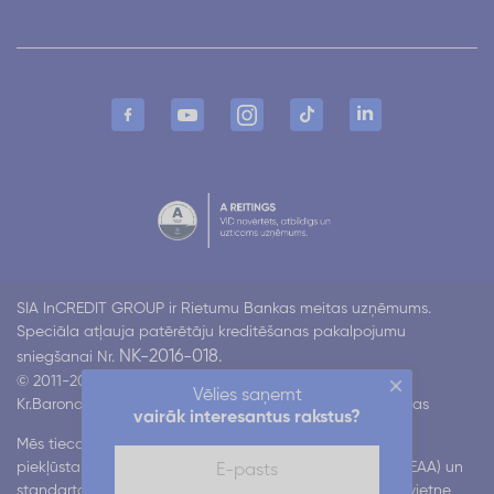
SIA InCREDIT GROUP ir Rietumu Bankas meitas uzņēmums.
Speciāla atļauja patērētāju kreditēšanas pakalpojumu
NK-2016-018.
sniegšanai Nr.
© 2011-2026 Incredit
Vēlies saņemt
Kr.Barona 130 k4, Rīga LV-1012
Visas tiesības aizsargātas
vairāk interesantus rakstus?
Mēs tiecamies nodrošināt mūsu digitālo pakalpojumu
piekļūstamību atbilstoši Eiropas piekļūstamības aktam (EAA) un
standartam EN 301 549. Mēs strādājam pie tā, lai mūsu vietne