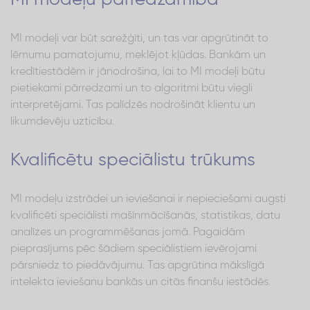
MI modeļi var būt sarežģīti, un tas var apgrūtināt to
lēmumu pamatojumu, meklējot kļūdas. Bankām un
kredītiestādēm ir jānodrošina, lai to MI modeļi būtu
pietiekami pārredzami un to algoritmi būtu viegli
interpretējami. Tas palīdzēs nodrošināt klientu un
likumdevēju uzticību.
Kvalificētu speciālistu trūkums
MI modeļu izstrādei un ieviešanai ir nepieciešami augsti
kvalificēti speciālisti mašīnmācīšanās, statistikas, datu
analīzes un programmēšanas jomā. Pagaidām
pieprasījums pēc šādiem speciālistiem ievērojami
pārsniedz to piedāvājumu. Tas apgrūtina mākslīgā
intelekta ieviešanu bankās un citās finanšu iestādēs.