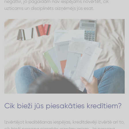
negatīvi, jo pagaidām nav iespējams novērtēt, cik
uzticams un disciplinēts aizņēmējs jūs esat.
Cik bieži jūs piesakāties kredītiem?
Izvērtējot kreditēšanas iespējas, kredītdevēji izvērtē arī to,