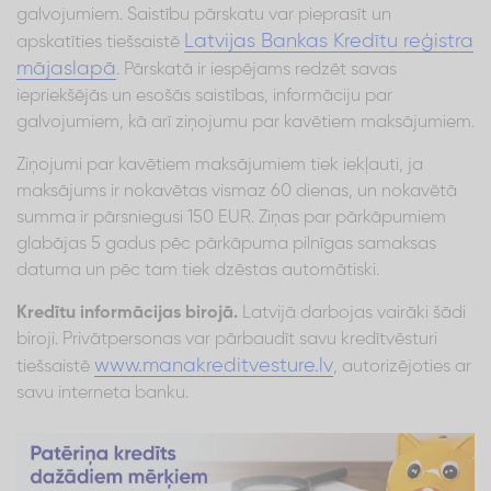
galvojumiem. Saistību pārskatu var pieprasīt un
Latvijas Bankas Kredītu reģistra
apskatīties tiešsaistē
mājaslapā
. Pārskatā ir iespējams redzēt savas
iepriekšējās un esošās saistības, informāciju par
galvojumiem, kā arī ziņojumu par kavētiem maksājumiem.
Ziņojumi par kavētiem maksājumiem tiek iekļauti, ja
maksājums ir nokavētas vismaz 60 dienas, un nokavētā
summa ir pārsniegusi 150 EUR. Ziņas par pārkāpumiem
glabājas 5 gadus pēc pārkāpuma pilnīgas samaksas
datuma un pēc tam tiek dzēstas automātiski.
Kredītu informācijas birojā.
Latvijā darbojas vairāki šādi
biroji. Privātpersonas var pārbaudīt savu kredītvēsturi
www.manakreditvesture.lv
tiešsaistē
, autorizējoties ar
savu interneta banku.