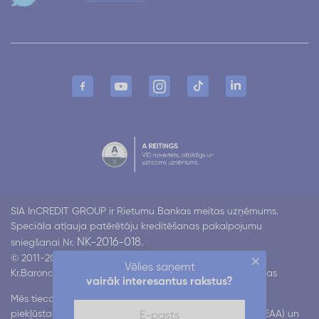
SIA InCREDIT GROUP ir Rietumu Bankas meitas uzņēmums.
Speciāla atļauja patērētāju kreditēšanas pakalpojumu
NK-2016-018.
sniegšanai Nr.
© 2011-2026 Incredit
Vēlies saņemt
Kr.Barona 130 k4, Rīga LV-1012
Visas tiesības aizsargātas
vairāk interesantus rakstus?
Mēs tiecamies nodrošināt mūsu digitālo pakalpojumu
piekļūstamību atbilstoši Eiropas piekļūstamības aktam (EAA) un