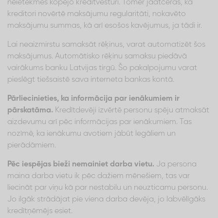
neietekmēs kopējo kredītvēsturi. Tomēr jāatceras, ka
kreditori novērtē maksājumu regularitāti, nokavēto
maksājumu summas, kā arī esošos kavējumus, ja tādi ir.
Lai neaizmirstu samaksāt rēķinus, varat automatizēt šos
maksājumus. Automātisko rēķinu samaksu piedāvā
vairākums banku Latvijas tirgū. Šo pakalpojumu varat
pieslēgt tiešsaistē sava interneta bankas kontā.
Pārliecinieties, ka informācija par ienākumiem ir
pārskatāma.
Kredītdevēji izvērtē personu spēju atmaksāt
aizdevumu arī pēc informācijas par ienākumiem. Tas
nozīmē, ka ienākumu avotiem jābūt legāliem un
pierādāmiem.
Pēc iespējas bieži nemainiet darba vietu.
Ja persona
maina darba vietu ik pēc dažiem mēnešiem, tas var
liecināt par viņu kā par nestabilu un neuzticamu personu.
Jo ilgāk strādājat pie viena darba devēja, jo labvēlīgāks
kredītņēmējs esiet.