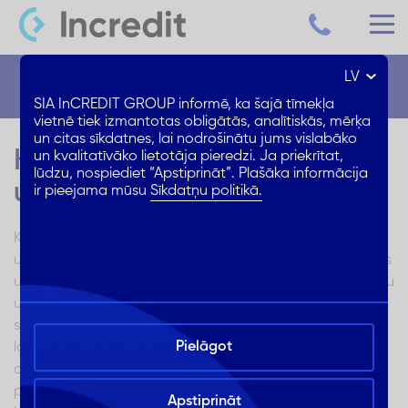
LV
Blogs
SIA InCREDIT GROUP informē, ka šajā tīmekļa
vietnē tiek izmantotas obligātās, analītiskās, mērķa
un citas sīkdatnes, lai nodrošinātu jums vislabāko
Kas ir kredītreitings un kā to
un kvalitatīvāko lietotāja pieredzi. Ja priekrītat,
lūdzu, nospiediet “Apstiprināt”. Plašāka informācija
uzlabot?
ir pieejama mūsu
Sīkdatņu politikā.
Kredītreitings ir faktoru kopums, kas nosaka personas vai
uzņēmuma kredītspēju. Ar kredītreitinga palīdzību bankas
un citas kredītiestādes nosaka iespēju saņemt aizdevumu
un kredītlimitu. Kredītreitings parasti tiek izteikts kā skaitlis
skalā no 1 līdz 1000. Jo augstāks šis rādītājs, jo uz
Pielāgot
labākām aizņemšanās iespējām un nosacījumiem var
cerēt aizņēmējs. Kredītreitingu skaita, izmantojot
pieejamo informāciju par personas vai uzņēmuma
Apstiprināt