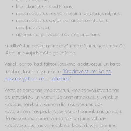
kredītkartes un kredītlīnijas;
neapmaksātus īres vai apsaimniekošanas rēķinus;
neapmaksātus sodus par auto novietošanu
neatļautā vietā;
aizdevumu galvošanu citām personām.
Kredītvēsturi pasliktina nokavēti maksājumi, neapmaksāti
rēķini un neapdomāta galvošana.
Vairāk par to, kādi faktori ietekmē kredītvēsturi un kā to
“Kredītvēsture: kā to
uzlabot, lasiet mūsu rakstā
nesabojāt un kā - uzlabot”
Vērtējot personas kredītvēsturi, kredītdevēji izvērtē tās
daudzveidību un vēsturi. Ja esat atmaksājuši vairākus
kredītus, tai skaitā samērā lielu aizdevumu bez
kavējumiem, tas padara jūs par uzticamāku aizņēmēju.
Ja aizdevumu ņemat pirmo reizi un jums vēl nav
kredītvēstures, tas var ietekmēt kredītdevēja lēmumu