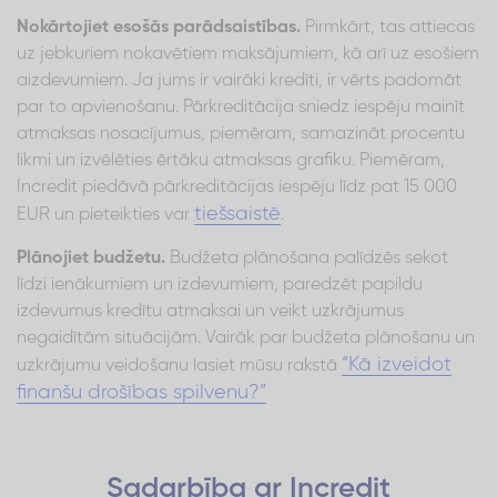
Nokārtojiet esošās parādsaistības.
Pirmkārt, tas attiecas
uz jebkuriem nokavētiem maksājumiem, kā arī uz esošiem
aizdevumiem. Ja jums ir vairāki kredīti, ir vērts padomāt
par to apvienošanu. Pārkreditācija sniedz iespēju mainīt
atmaksas nosacījumus, piemēram, samazināt procentu
likmi un izvēlēties ērtāku atmaksas grafiku. Piemēram,
Incredit piedāvā pārkreditācijas iespēju līdz pat 15 000
tiešsaistē
EUR un pieteikties var
.
Plānojiet budžetu.
Budžeta plānošana palīdzēs sekot
līdzi ienākumiem un izdevumiem, paredzēt papildu
izdevumus kredītu atmaksai un veikt uzkrājumus
negaidītām situācijām. Vairāk par budžeta plānošanu un
“Kā izveidot
uzkrājumu veidošanu lasiet mūsu rakstā
finanšu drošības spilvenu?”
Sadarbība ar Incredit