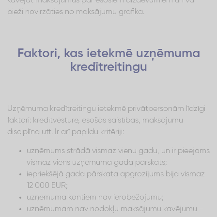
kavējat maksājumus par esošiem aizdevumiem un vai
bieži novirzāties no maksājumu grafika.
Faktori, kas ietekmē uzņēmuma
kredītreitingu
Uzņēmuma kredītreitingu ietekmē privātpersonām līdzīgi
faktori: kredītvēsture, esošās saistības, maksājumu
disciplīna utt. Ir arī papildu kritēriji:
uzņēmums strādā vismaz vienu gadu, un ir pieejams
vismaz viens uzņēmuma gada pārskats;
iepriekšējā gada pārskata apgrozījums bija vismaz
12 000 EUR;
uzņēmuma kontiem nav ierobežojumu;
uzņēmumam nav nodokļu maksājumu kavējumu –