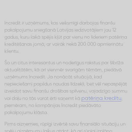
Incredit ir uzņēmums, kas veiksmīgi darbojas finanšu
pakalpojumu sniegšanā Latvijas iedzīvotājiem jau 12
gadus, kuru laikā spējis kļūt par vienu no līderiem patēriņa
kreditēšanas jomā, ar vairāk nekā 200 000 apmierinātu
klientu.
Šo un citus interesantus un noderīgus rakstus par šībrīža
aktualitātēm, kā arī vienmēr svarīgām tēmām, piedāvā
uzņēmums Incredit. Ja nonācāt situācijā, kad
nepieciešami papildus naudas līdzekļi, bet vēl nepaspējāt
izveidot savu finanšu drošības spilvenu, vajadzīgo summu
patēriņa kredītu
vai daļu no tās varat ērti saņemt kā
,
piemēram, no kompānijas Incredit piedāvāto
pakalpojumu klāsta.
Pirms aizņemies, rūpīgi izvērtē savu finansiālo situāciju un
spēju aizņēmumu laikus atdot, kā arī rūpīgi izplāno