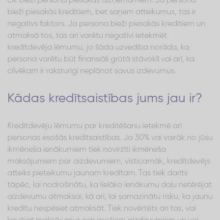
cik bieži persona piesakās aizņēmumiem. Ja persona
bieži piesakās kredītiem, bet saņem atteikumus, tas ir
negatīvs faktors. Ja persona bieži piesakās kredītiem un
atmaksā tos, tas arī varētu negatīvi ietekmēt
kredītdevēja lēmumu, jo šāda uzvedība norāda, ka
persona varētu būt finansiāli grūtā stāvoklī vai arī, ka
cilvēkam ir raksturīgi neplānot savus izdevumus.
Kādas kredītsaistības jums jau ir?
Kredītdevēju lēmumu par kreditēšanu ietekmē arī
personas esošās kredītsaistības. Ja 30% vai vairāk no jūsu
ikmēneša ienākumiem tiek novirzīti ikmēneša
maksājumiem par aizdevumiem, visticamāk, kredītdevējs
atteiks pieteikumu jaunam kredītam. Tas tiek darīts
tāpēc, lai nodrošinātu, ka lielāko ienākumu daļu netērējat
aizdevumu atmaksai, kā arī, lai samazinātu risku, ka jaunu
kredītu nespēsiet atmaksāt. Tiek novērtēts arī tas, vai