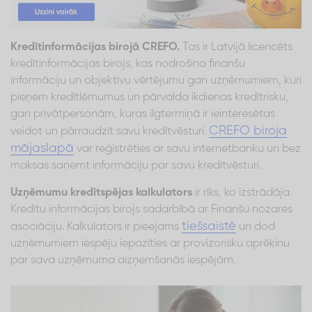
Kredītinformācijas birojā CREFO.
Tas ir Latvijā licencēts
kredītinformācijas birojs, kas nodrošina finanšu
informāciju un objektīvu vērtējumu gan uzņēmumiem, kuri
pieņem kredītlēmumus un pārvalda ikdienas kredītrisku,
gan privātpersonām, kuras ilgtermiņā ir ieinteresētas
CREFO biroja
veidot un pārraudzīt savu kredītvēsturi.
mājaslapā
var reģistrēties ar savu internetbanku un bez
maksas saņemt informāciju par savu kredītvēsturi.
Uzņēmumu kredītspējas kalkulators
ir rīks, ko izstrādāja
Kredītu informācijas birojs sadarbībā ar Finanšu nozares
tiešsaistē
asociāciju. Kalkulators ir pieejams
un dod
uzņēmumiem iespēju iepazīties ar provizorisku aprēķinu
par sava uzņēmuma aizņemšanās iespējām.