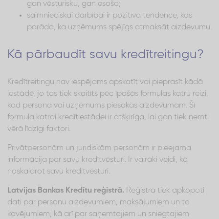
gan vēsturisku, gan esošo;
saimnieciskai darbībai ir pozitīva tendence, kas
parāda, ka uzņēmums spējīgs atmaksāt aizdevumu.
Kā pārbaudīt savu kredītreitingu?
Kredītreitingu nav iespējams apskatīt vai pieprasīt kādā
iestādē, jo tas tiek skaitīts pēc īpašās formulas katru reizi,
kad persona vai uzņēmums piesakās aizdevumam. Šī
formula katrai kredītiestādei ir atšķirīga, lai gan tiek ņemti
vērā līdzīgi faktori.
Privātpersonām un juridiskām personām ir pieejama
informācija par savu kredītvēsturi. Ir vairāki veidi, kā
noskaidrot savu kredītvēsturi.
Latvijas Bankas Kredītu reģistrā.
Reģistrā tiek apkopoti
dati par personu aizdevumiem, maksājumiem un to
kavējumiem, kā arī par saņemtajiem un sniegtajiem