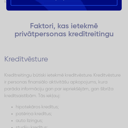
kredītvēsturi un citus faktorus.
Faktori, kas ietekmē
privātpersonas kredītreitingu
Kredītvēsture
Kredītreitingu būtiski ietekmē kredītvēsture. Kredītvēsture
ir personas finansiālo aktivitāšu apkopojums, kura
parāda informāciju gan par iepriekšējām, gan šībrīža
kredītsaistībām. Tās iekļauj:
hipotekāros kredītus;
patēriņa kredītus;
auto līzingus;
studiju kredītus;