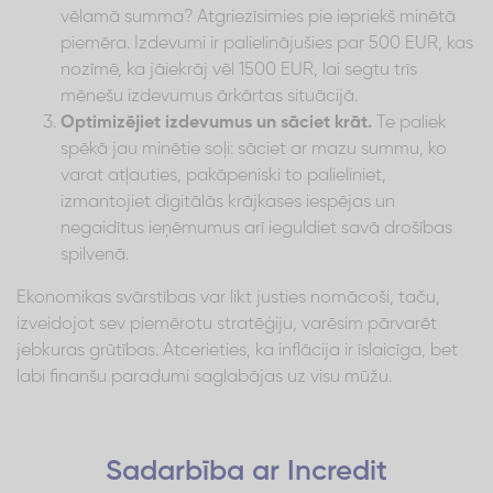
vēlamā summa? Atgriezīsimies pie iepriekš minētā
piemēra. Izdevumi ir palielinājušies par 500 EUR, kas
nozīmē, ka jāiekrāj vēl 1500 EUR, lai segtu trīs
mēnešu izdevumus ārkārtas situācijā.
Optimizējiet izdevumus un sāciet krāt.
Te paliek
spēkā jau minētie soļi: sāciet ar mazu summu, ko
varat atļauties, pakāpeniski to palieliniet,
izmantojiet digitālās krājkases iespējas un
negaidītus ieņēmumus arī ieguldiet savā drošības
spilvenā.
Ekonomikas svārstības var likt justies nomācoši, taču,
izveidojot sev piemērotu stratēģiju, varēsim pārvarēt
jebkuras grūtības. Atcerieties, ka inflācija ir īslaicīga, bet
labi finanšu paradumi saglabājas uz visu mūžu.
Sadarbība ar Incredit