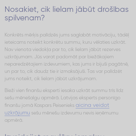
Nosakiet, cik lielam jābūt drošības
spilvenam?
Konkrēts mērķis palīdzēs jums saglabāt motivāciju, tādēļ
ieteicams noteikt konkrētu summu, kuru vēlaties uzkrāt.
Nav vienota viedokļa par to, cik lielam jābūt rezerves
uzkrājumam. Jūs varat padomāt par biežākajiem
neparedzētajiem izdevumiem, kas jums ir bijuši pagātnē,
un par to, cik daudz tie ir izmaksājuši. Tas var palīdzēt
jums noteikt, cik lielam jābūt uzkrājumam.
Bieži vien finanšu eksperti iesaka uzkrāt summu trīs līdz
sešu mēnešalgu apmērā. Latvijas eksperts personīgo
aicina veidot
finanšu jomā Kaspars Peisenieks
uzkrājumu
sešu mēnešu izdevumu nevis ieņēmumu
apmērā.