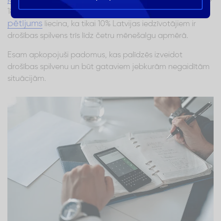
Citadeles
18 līdz 25 neveido drošības spilvenu. Savukārt
pētījums
liecina, ka tikai 10% Latvijas iedzīvotājiem ir
drošības spilvens trīs līdz četru mēnešalgu apmērā.
Esam apkopojuši padomus, kas palīdzēs izveidot
drošības spilvenu un būt gataviem jebkurām negaidītām
situācijām.