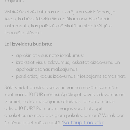
krājkontā.
Visbiežāk cilvēki atturas no uzkrājumu veidošanas, jo
liekas, ka brīvu līdzekļu šim nolūkam nav. Budžets ir
instruments, kas palīdzēs pārskatīt un stabilizēt jūsu
finansiālo stāvokli.
Lai izveidotu budžetu:
aprēķiniet visus neto ienākumus;
izrakstiet visus izdevumus, ieskaitot aizdevumu un
apdrošināšanas maksājumus;
pārskatiet, kādus izdevumus ir iespējams samazināt.
Sākt veidot drošības spilvenu var no mazām summām,
kaut vai no 10 EUR mēnesī. Aplūkojiet savus izdevumus un
izlemiet, no kā ir iespējams atteikties, lai katru mēnesi
atliktu 10 EUR? Piemēram, vai jūs varat ietaupīt,
atsakoties no nevajadzīgiem pakalpojumiem? Vairāk par
Kā taupīt naudu
šo tēmu lasiet mūsu rakstā “
”.