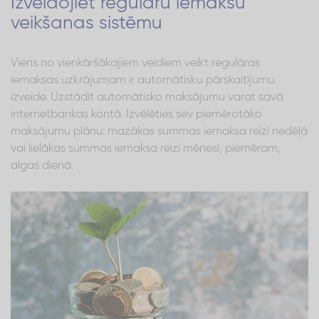
Izveidojiet regulāru iemaksu
veikšanas sistēmu
Viens no vienkāršākajiem veidiem veikt regulāras
iemaksas uzkrājumam ir automātisku pārskaitījumu
izveide. Uzstādīt automātisko maksājumu varat savā
internetbankas kontā. Izvēlēties sev piemērotāko
maksājumu plānu: mazākas summas iemaksa reizi nedēļā
vai lielākas summas iemaksa reizi mēnesī, piemēram,
algas dienā.