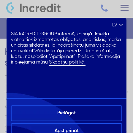
LV
Blogs
SIA InCREDIT GROUP informē, ka šajā tīmekļa
vietnē tiek izmantotas obligātās, analītiskās, mērķa
un citas sīkdatnes, lai nodrošinātu jums vislabāko
Kā izveidot finanšu drošības
un kvalitatīvāko lietotāja pieredzi. Ja priekrītat,
lūdzu, nospiediet “Apstiprināt”. Plašāka informācija
spilvenu?
ir pieejama mūsu
Sīkdatņu politikā.
Drošības spilvens ir naudas līdzekļu uzkrājums, kas ir
domāts neplānotiem izdevumiem vai ārkārtas finanšu
situācijām. Tas varētu būt automašīnas remonts, mājokļa
remonts, rēķini par ārstēšanos, ienākumu sarukums vai to
zudums.
Pielāgot
Dažādi pētījumi liecina, ka liela daļa cilvēku neveido
SEB
uzkrājumus negaidītām situācijām. Piemēram,
Apstiprināt
pētījuma
rezultātā atklājās, ka 38% jauniešu vecumā no