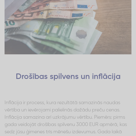
Drošības spilvens un inflācija
Inflācija ir process, kura rezultātā samazinās naudas
vērtība un ievērojami palielinās dažādu preču cenas.
Inflācija samazina arī uzkrājumu vērtību. Piemērs: pirms
gada veidojāt drošības spilvenu 3000 EUR apmērā, kas
sedz jūsu ģimenes trīs mēnešu izdevumus. Gada laikā