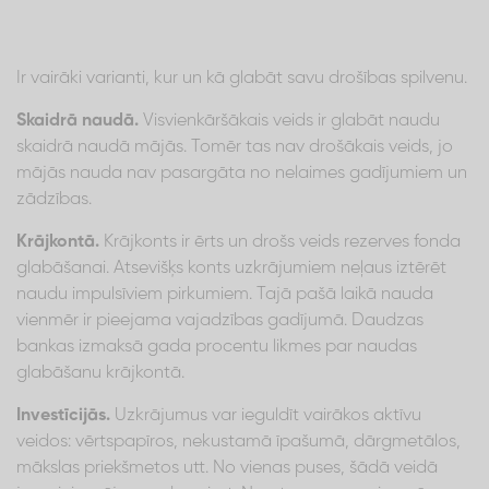
Ir vairāki varianti, kur un kā glabāt savu drošības spilvenu.
Skaidrā naudā.
Visvienkāršākais veids ir glabāt naudu
skaidrā naudā mājās. Tomēr tas nav drošākais veids, jo
mājās nauda nav pasargāta no nelaimes gadījumiem un
zādzības.
Krājkontā.
Krājkonts ir ērts un drošs veids rezerves fonda
glabāšanai. Atsevišķs konts uzkrājumiem neļaus iztērēt
naudu impulsīviem pirkumiem. Tajā pašā laikā nauda
vienmēr ir pieejama vajadzības gadījumā. Daudzas
bankas izmaksā gada procentu likmes par naudas
glabāšanu krājkontā.
Investīcijās.
Uzkrājumus var ieguldīt vairākos aktīvu
veidos: vērtspapīros, nekustamā īpašumā, dārgmetālos,
mākslas priekšmetos utt. No vienas puses, šādā veidā