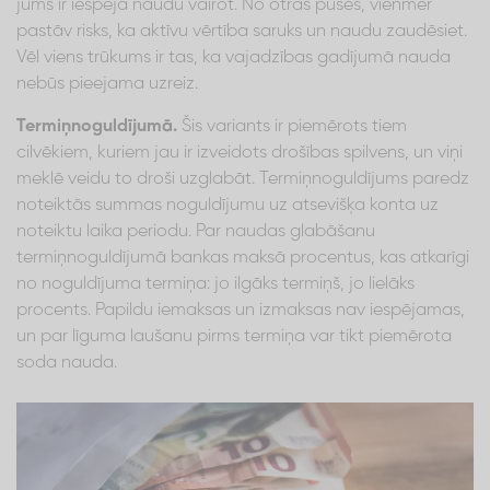
jums ir iespēja naudu vairot. No otras puses, vienmēr
pastāv risks, ka aktīvu vērtība saruks un naudu zaudēsiet.
Vēl viens trūkums ir tas, ka vajadzības gadījumā nauda
nebūs pieejama uzreiz.
Termiņnoguldījumā.
Šis variants ir piemērots tiem
cilvēkiem, kuriem jau ir izveidots drošības spilvens, un viņi
meklē veidu to droši uzglabāt. Termiņnoguldījums paredz
noteiktās summas noguldījumu uz atsevišķa konta uz
noteiktu laika periodu. Par naudas glabāšanu
termiņnoguldījumā bankas maksā procentus, kas atkarīgi
no noguldījuma termiņa: jo ilgāks termiņš, jo lielāks
procents. Papildu iemaksas un izmaksas nav iespējamas,
un par līguma laušanu pirms termiņa var tikt piemērota
soda nauda.