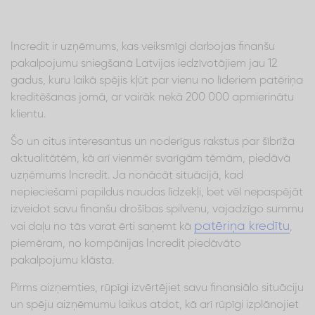
Incredit ir uzņēmums, kas veiksmīgi darbojas finanšu
pakalpojumu sniegšanā Latvijas iedzīvotājiem jau 12
gadus, kuru laikā spējis kļūt par vienu no līderiem patēriņa
kreditēšanas jomā, ar vairāk nekā 200 000 apmierinātu
klientu.
Šo un citus interesantus un noderīgus rakstus par šībrīža
aktualitātēm, kā arī vienmēr svarīgām tēmām, piedāvā
uzņēmums Incredit. Ja nonācāt situācijā, kad
nepieciešami papildus naudas līdzekļi, bet vēl nepaspējāt
izveidot savu finanšu drošības spilvenu, vajadzīgo summu
patēriņa kredītu
vai daļu no tās varat ērti saņemt kā
,
piemēram, no kompānijas Incredit piedāvāto
pakalpojumu klāsta.
Pirms aizņemties, rūpīgi izvērtējiet savu finansiālo situāciju
un spēju aizņēmumu laikus atdot, kā arī rūpīgi izplānojiet