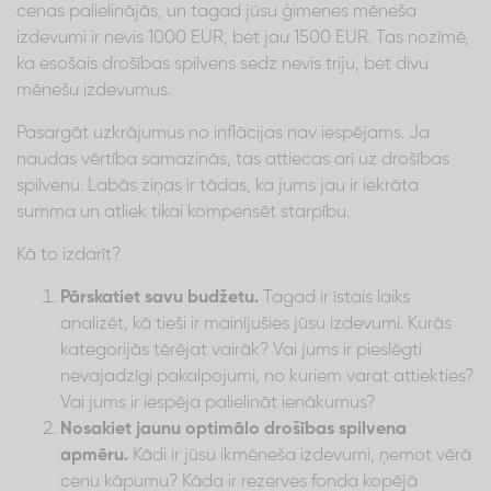
cenas palielinājās, un tagad jūsu ģimenes mēneša
izdevumi ir nevis 1000 EUR, bet jau 1500 EUR. Tas nozīmē,
ka esošais drošības spilvens sedz nevis triju, bet divu
mēnešu izdevumus.
Pasargāt uzkrājumus no inflācijas nav iespējams. Ja
naudas vērtība samazinās, tas attiecas arī uz drošības
spilvenu. Labās ziņas ir tādas, ka jums jau ir iekrāta
summa un atliek tikai kompensēt starpību.
Kā to izdarīt?
Pārskatiet savu budžetu.
Tagad ir īstais laiks
analizēt, kā tieši ir mainījušies jūsu izdevumi. Kurās
kategorijās tērējat vairāk? Vai jums ir pieslēgti
nevajadzīgi pakalpojumi, no kuriem varat attiekties?
Vai jums ir iespēja palielināt ienākumus?
Nosakiet jaunu optimālo drošības spilvena
apmēru.
Kādi ir jūsu ikmēneša izdevumi, ņemot vērā
cenu kāpumu? Kāda ir rezerves fonda kopējā