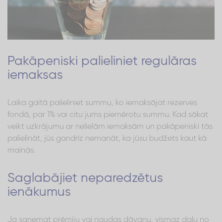
Pakāpeniski palieliniet regulāras
iemaksas
Laika gaitā palieliniet summu, ko iemaksājat rezerves
fondā, par 1% vai citu jums piemērotu summu. Kad sākat
veikt uzkrājumu ar nelielām iemaksām un pakāpeniski tās
palielināt, jūs gandrīz nemanāt, ka jūsu budžets kaut kā
mainās.
Saglabājiet neparedzētus
ienākumus
Ja saņemat prēmiju vai naudas dāvanu, vismaz daļu no