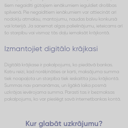
šiem negaidīti gūtajiem ienākumiem ieguldiet drošības
spilvenā. Pie negaidītiem ienākumiem var attiecināt arī
nodokļu atmaksu, mantojumu, naudas balvu konkursā
vai loterijā. Ja saņemat algas palielinājumu, ieteicams arī
šo starpību vai vismaz tās daļu iemaksāt krājkontā.
Izmantojiet digitālo krājkasi
Digitālā krājkase ir pakalpojums, ko piedāvā bankas.
Katru reizi, kad norēķināties ar karti, maksājuma summa
tiek noapaļota un starpība tiek ieskaitīta jūsu krājkontā.
Summas nav pamanāmas, un ilgākā laika posmā
uzkrājas ievērojama summa. Parasti tas ir bezmaksas
pakalpojums, ko var pieslēgt savā internetbankas kontā.
Kur glabāt uzkrājumu?