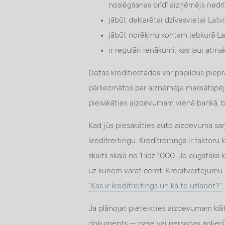
noslēgšanas brīdī aizņēmējs nedrī
jābūt deklarētai dzīvesvietai Latv
jābūt norēķinu kontam jebkurā La
ir regulāri ienākumi, kas ļauj atm
Dažas kredītiestādes var papildus piepra
pārliecinātos par aizņēmēja maksātspēju
piesakāties aizdevumam vienā bankā, be
Kad jūs piesakāties auto aizdevuma saņ
kredītreitingu. Kredītreitings ir faktor
skaitli skalā no 1 līdz 1000. Jo augstāks 
uz kuriem varat cerēt. Kredītvērtējumu b
"Kas ir kredītreitings un kā to uzlabot?"
.
Ja plānojat pieteikties aizdevumam kl
dokuments — pase vai personas apliecī