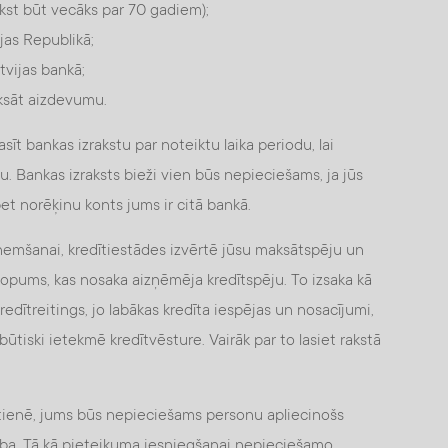
kst būt vecāks par 70 gadiem);
ijas Republikā;
tvijas bankā;
aksāt aizdevumu.
sīt bankas izrakstu par noteiktu laika periodu, lai
. Bankas izraksts bieži vien būs nepieciešams, ja jūs
t norēķinu konts jums ir citā bankā.
emšanai, kredītiestādes izvērtē jūsu maksātspēju un
u kopums, kas nosaka aizņēmēja kredītspēju. To izsaka kā
kredītreitings, jo labākas kredīta iespējas un nosacījumi,
ūtiski ietekmē kredītvēsture. Vairāk par to lasiet rakstā
ātienē, jums būs nepieciešams personu apliecinošs
ba. Tā kā pieteikuma iesniegšanai nepieciešamo