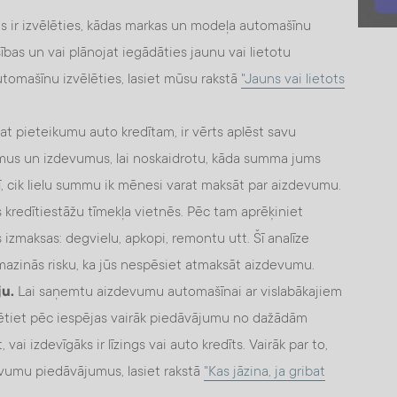
is ir izvēlēties, kādas markas un modeļa automašīnu
šības un vai plānojat iegādāties jaunu vai lietotu
utomašīnu izvēlēties, lasiet mūsu rakstā
"Jauns vai lietots
at pieteikumu auto kredītam, ir vērts aplēst savu
mus un izdevumus, lai noskaidrotu, kāda summa jums
rī, cik lielu summu ik mēnesi varat maksāt par aizdevumu.
s kredītiestāžu tīmekļa vietnēs. Pēc tam aprēķiniet
zmaksas: degvielu, apkopi, remontu utt. Šī analīze
mazinās risku, ka jūs nespēsiet atmaksāt aizdevumu.
ju.
Lai saņemtu aizdevumu automašīnai ar vislabākajiem
ētiet pēc iespējas vairāk piedāvājumu no dažādām
, vai izdevīgāks ir līzings vai auto kredīts. Vairāk par to,
devumu piedāvājumus, lasiet rakstā
"Kas jāzina, ja gribat