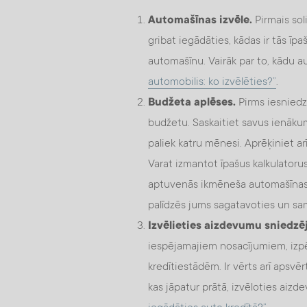
Automašīnas izvēle.
Pirmais sol
gribat iegādāties, kādas ir tās īpa
automašīnu. Vairāk par to, kādu a
automobilis: ko izvēlēties?”
.
Budžeta aplēses.
Pirms iesniedz
budžetu. Saskaitiet savus ienāku
paliek katru mēnesi. Aprēķiniet a
Varat izmantot īpašus kalkulatoru
aptuvenās ikmēneša automašīnas i
palīdzēs jums sagatavoties un sa
Izvēlieties aizdevumu sniedzē
iespējamajiem nosacījumiem, izp
kredītiestādēm. Ir vērts arī apsvērt
kas jāpatur prātā, izvēloties aiz