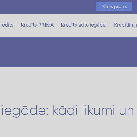
Mans profils
redīts
Kredīts PRIMA
Kredīts auto iegādei
Kredītlīnij
egāde: kādi likumi un