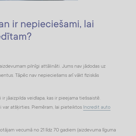
 ir nepieciešami, lai
edītam?
aizdevumam pilnīgi attālināti. Jums nav jādodas uz
kumentus. Tāpēc nav nepieciešams arī vākt fiziskās
r jāaizpilda veidlapa, kas ir pieejama tiešsaistē.
 var atšķirties. Piemēram, lai pieteiktos
Incredit auto
īvotājam vecumā no 21 līdz 70 gadiem (aizdevuma līguma