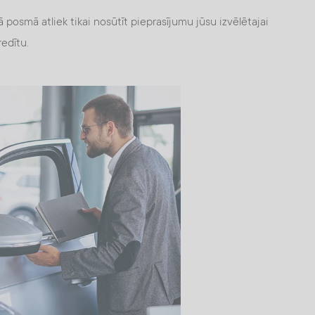
 posmā atliek tikai nosūtīt pieprasījumu jūsu izvēlētajai
redītu.