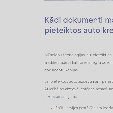
Kādi dokumenti man
pieteiktos auto kr
Mūsdienu tehnoloģijas ļauj pieteikties 
kredītiestādes filiāli, lai iesniegtu do
dokumentu kopijas.
Lai pieteiktos auto aizdevumam, parasti i
Atkarībā no aizdevējiestādes nosacījumi
aizdevumam
, jums:
jābūt Latvijas pastāvīgajam iedz