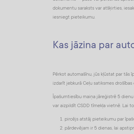
dokumentu saraksts var atšķirties, iesa
iesniegt pieteikumu.
Kas jāzina par aut
Pērkot automašīnu, jūs kļūstat par tās īp
izdarīt jebkurā Ceļu satiksmes drošības 
Īpašumtiesību maiņa jāreģistrē 5 dienu 
var aizpildīt CSDD tīmekļa vietnē. Lai to 
pircējs atstāj pieteikumu par īpa
pārdevējam ir 5 dienas, lai apstip