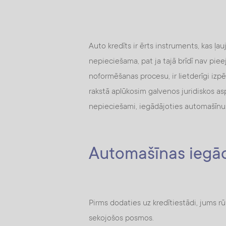
Auto kredīts ir ērts instruments, kas ļa
nepieciešama, pat ja tajā brīdī nav pie
noformēšanas procesu, ir lietderīgi izp
rakstā aplūkosim galvenos juridiskos a
nepieciešami, iegādājoties automašīnu
Automašīnas iegād
Pirms dodaties uz kredītiestādi, jums rū
sekojošos posmos.