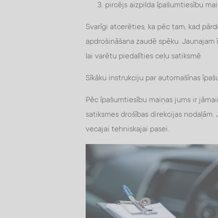
pircējs aizpilda īpašumtiesību mai
Svarīgi atcerēties, ka pēc tam, kad pār
apdrošināšana zaudē spēku. Jaunajam ī
lai varētu piedalīties ceļu satiksmē.
Sīkāku instrukciju par automašīnas īpa
Pēc īpašumtiesību maiņas jums ir jāmain
satiksmes drošības direkcijas nodaļām. J
vecajai tehniskajai pasei.