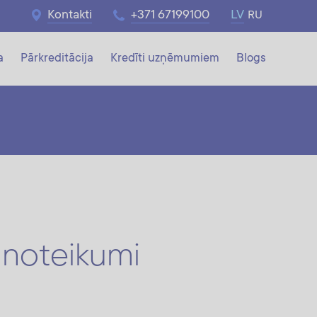
Kontakti
+371 67199100
LV
RU
a
Pārkreditācija
Kredīti uzņēmumiem
Blogs
 noteikumi