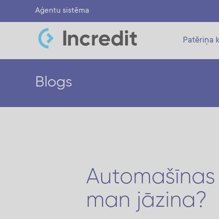
Aģentu sistēma
Patēriņa k
Blogs
Automašīnas i
man jāzina?