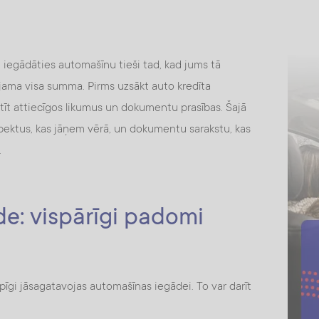
uj iegādāties automašīnu tieši tad, kad jums tā
ejama visa summa. Pirms uzsākt auto kredīta
ētīt attiecīgos likumus un dokumentu prasības. Šajā
spektus, kas jāņem vērā, un dokumentu sarakstu, kas
.
e: vispārīgi padomi
pīgi jāsagatavojas automašīnas iegādei. To var darīt