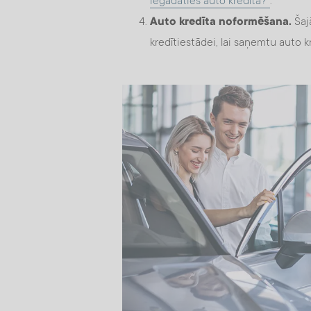
iegādāties auto kredītā?”
.
Auto kredīta noformēšana.
Šajā
kredītiestādei, lai saņemtu auto k