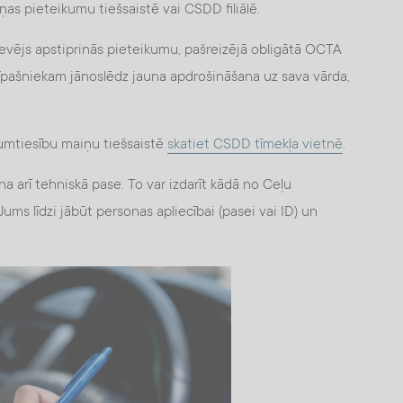
ņas pieteikumu tiešsaistē vai CSDD filiālē.
devējs apstiprinās pieteikumu, pašreizējā obligātā OCTA
pašniekam jānoslēdz jauna apdrošināšana uz sava vārda,
šumtiesību maiņu tiešsaistē
skatiet CSDD tīmekļa vietnē
.
a arī tehniskā pase. To var izdarīt kādā no Ceļu
ums līdzi jābūt personas apliecībai (pasei vai ID) un