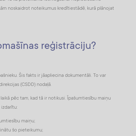
kām noskaidrot noteikumus kredītiestādē, kurā plānojat
omašīnas reģistrāciju?
ašnieku. Šis fakts ir jāapliecina dokumentāli. To var
direkcijas (CSDD) nodaļā.
laikā pēc tam, kad tā ir notikusi. Īpašumtiesību maiņu
izdarītu:
šumtiesību maiņu;
rinātu šo pieteikumu;