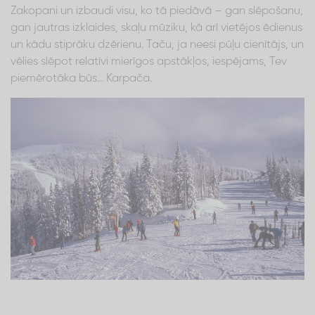
Zakopani un izbaudi visu, ko tā piedāvā – gan slēpošanu,
gan jautras izklaides, skaļu mūziku, kā arī vietējos ēdienus
un kādu stiprāku dzērienu. Taču, ja neesi pūļu cienītājs, un
vēlies slēpot relatīvi mierīgos apstākļos, iespējams, Tev
piemērotāka būs... Karpača.