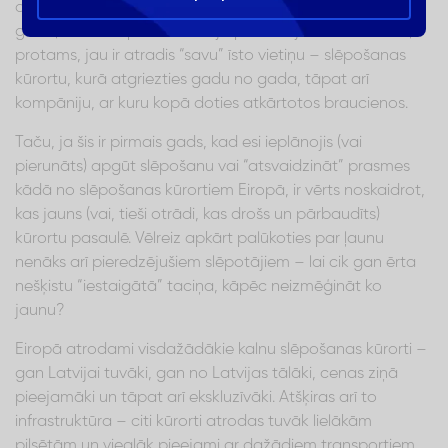
atbilstošo domubiedru grupu sarakstes no pagājušā
gada, lai sāktu plānot kārtējo piedzīvojumu. Dažs labs,
protams, jau ir atradis “savu” īsto vietiņu – slēpošanas
kūrortu, kurā atgriezties gadu no gada, tāpat arī
kompāniju, ar kuru kopā doties atkārtotos braucienos.
Taču, ja šis ir pirmais gads, kad esi ieplānojis (vai
pierunāts) apgūt slēpošanu vai “atsvaidzināt” prasmes
kādā no slēpošanas kūrortiem Eiropā, ir vērts noskaidrot,
kas jauns (vai, tieši otrādi, kas drošs un pārbaudīts)
kūrortu pasaulē. Vēlreiz apkārt palūkoties par ļaunu
nenāks arī pieredzējušiem slēpotājiem – lai cik gan ērta
nešķistu “iestaigātā” taciņa, kāpēc neizmēģināt ko
jaunu?
Eiropā atrodami visdažādākie kalnu slēpošanas kūrorti –
gan Latvijai tuvāki, gan no Latvijas tālāki, cenas ziņā
pieejamāki un tāpat arī ekskluzīvāki. Atšķiras arī to
infrastruktūra – citi kūrorti atrodas tuvāk lielākām
pilsētām un vieglāk pieejami ar dažādiem transportiem,