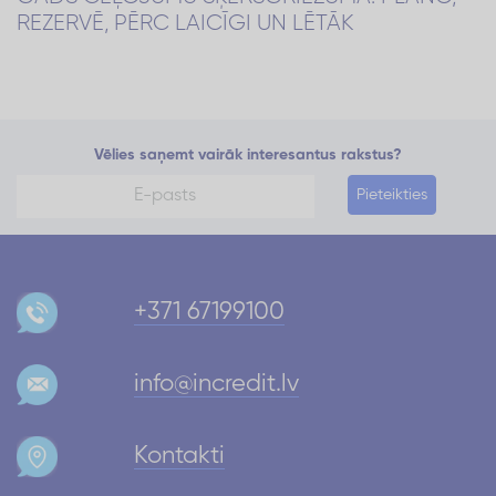
REZERVĒ, PĒRC LAICĪGI UN LĒTĀK
Vēlies saņemt vairāk interesantus rakstus?
Pieteikties
+371 67199100
info@incredit.lv
Kontakti