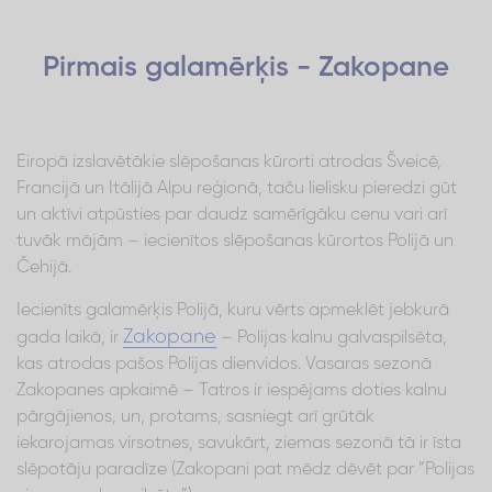
Pirmais galamērķis - Zakopane
Eiropā izslavētākie slēpošanas kūrorti atrodas Šveicē,
Francijā un Itālijā Alpu reģionā, taču lielisku pieredzi gūt
un aktīvi atpūsties par daudz samērīgāku cenu vari arī
tuvāk mājām – iecienītos slēpošanas kūrortos Polijā un
Čehijā.
Iecienīts galamērķis Polijā, kuru vērts apmeklēt jebkurā
Zakopane
gada laikā, ir
– Polijas kalnu galvaspilsēta,
kas atrodas pašos Polijas dienvidos. Vasaras sezonā
Zakopanes apkaimē – Tatros ir iespējams doties kalnu
pārgājienos, un, protams, sasniegt arī grūtāk
iekarojamas virsotnes, savukārt, ziemas sezonā tā ir īsta
slēpotāju paradīze (Zakopani pat mēdz dēvēt par “Polijas