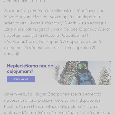
ziemas galvaspilsētu”).
Zakopanē vispiemērotākie laikapstākļi slēpošanai ir no
janvāra sākuma līdz pat vēlam aprīlim, un slēpotāju
iecienītākais kūrorts ir Kasprowy Wierch, kurš slēpotājus
uzņem līdz pat maija sākumam. Vēl bez Kasprowy Wierch
slēpotāji iecienījuši arī Nosal un Gubałówka Hill
slēpošanas trases, bet kopumā Zakopanes apkaimē
pieejamas 16 slēpošanas trases, kuras apkalpo 20
pacēlāji.
Jāņem vērā, ka, lai gan Zakopane ir ideāli piemērota
slēpošanai ar ērtu piekļuvi neskaitāmām slēpošanas
trasēm, tā ir arī tūristu ļoti iecienīts galamērķis. Ja ar
jautru uzdzīvi un cilvēku pūļiem esi “uz Tu”, droši dodies uz