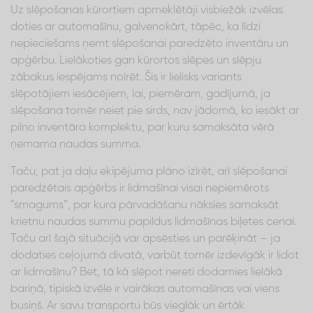
Uz slēpošanas kūrortiem apmeklētāji visbiežāk izvēlas
doties ar automašīnu, galvenokārt, tāpēc, ka līdzi
nepieciešams ņemt slēpošanai paredzēto inventāru un
apģērbu. Lielākoties gan kūrortos slēpes un slēpju
zābakus iespējams noīrēt. Šis ir lielisks variants
slēpotājiem iesācējiem, lai, piemēram, gadījumā, ja
slēpošana tomēr neiet pie sirds, nav jādomā, ko iesākt ar
pilno inventāra komplektu, par kuru samaksāta vērā
ņemama naudas summa.
Taču, pat ja daļu ekipējuma plāno izīrēt, arī slēpošanai
paredzētais apģērbs ir lidmašīnai visai nepiemērots
“smagums”, par kura pārvadāšanu nāksies samaksāt
krietnu naudas summu papildus lidmašīnas biļetes cenai.
Taču arī šajā situācijā var apsēsties un parēķināt – ja
dodaties ceļojumā divatā, varbūt tomēr izdevīgāk ir lidot
ar lidmašīnu? Bet, tā kā slēpot nereti dodamies lielākā
bariņā, tipiskā izvēle ir vairākas automašīnas vai viens
busiņš. Ar savu transportu būs vieglāk un ērtāk