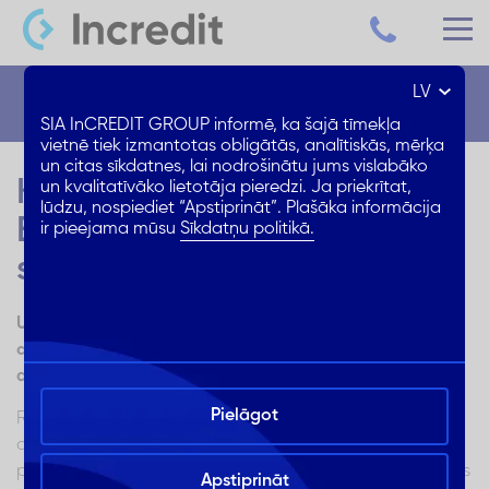
LV
Blogs
SIA InCREDIT GROUP informē, ka šajā tīmekļa
vietnē tiek izmantotas obligātās, analītiskās, mērķa
un citas sīkdatnes, lai nodrošinātu jums vislabāko
Kalnu slēpošanas kūrorti
un kvalitatīvāko lietotāja pieredzi. Ja priekrītat,
lūdzu, nospiediet “Apstiprināt”. Plašāka informācija
Eiropā. Uz kurieni doties
ir pieejama mūsu
Sīkdatņu politikā.
slēpot no Rīgas?
Uz kuriem kalnu slēpošanas kūrortiem Eiropā ir vērts
doties šoziem, lai izbaudītu ziemas priekus? Izvēlies
atbilstoši vajadzībām un rocībai!
Pielāgot
Reti kura vaļasprieka piekritēji ir tik kaislīgi par savu
aizraušanos kā slēpotāji. Sezonai sākoties, slēpotāju
pēdas sāk “niezēt”, un WhatsApp aplikācijā tiek meklētas
Apstiprināt