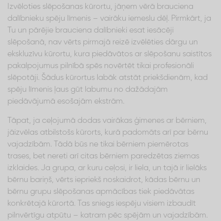
Izvēloties slēpošanas kūrortu, jāņem vērā brauciena
dalībnieku spēju līmenis – vairāku iemeslu dēļ. Pirmkārt, ja
Tu un pārējie brauciena dalībnieki esat iesācēji
slēpošanā, nav vērts pirmajā reizē izvēlēties dārgu un
ekskluzīvu kūrortu, kura piedāvātos ar slēpošanu saistītos
pakalpojumus pilnībā spēs novērtēt tikai profesionāli
slēpotāji. Šādus kūrortus labāk atstāt priekšdienām, kad
spēju līmenis ļaus gūt labumu no dažādajām
piedāvājumā esošajām ekstrām.
Tāpat, ja ceļojumā dodas vairākas ģimenes ar bērniem,
jāizvēlas atbilstošs kūrorts, kurā padomāts arī par bērnu
vajadzībām. Tādā būs ne tikai bērniem piemērotas
trases, bet nereti arī citas bērniem paredzētas ziemas
izklaides. Ja grupa, ar kuru ceļosi, ir liela, un tajā ir lielāks
bērnu bariņš, vērts iepriekš noskaidrot, kādas bērnu un
bērnu grupu slēpošanas apmācības tiek piedāvātas
konkrētajā kūrortā. Tas sniegs iespēju visiem izbaudīt
pilnvērtīgu atpūtu – katram pēc spējām un vajadzībām.