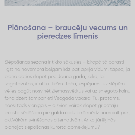
Plānošana – braucēju vecums un
pieredzes līmenis
Slēpošanas sezona ir tikko sākusies – Eiropā tā parasti
ilgst no novembra beigām līdz pat aprīļa vidum, tāpēc, ja
plāno doties slēpot pēc Jaunā gada, laika, lai
sagatavotos, ir atliku likām. Taču, iespējams, uz slēpēm
vēlies pagūt nosvinēt Ziemassvētkus vai uz sniegoto kalnu
fona dzert šampanieti Vecgada vakarā. Tu, protams,
neesi tāds vienīgais – aizvien vairāk slēpot gribētāju
ierasto sēdēšanu pie galda radu lokā mēdz nomainīt pret
aktīvākām svinēšanas alternatīvām. Ar ko jārēķinās,
plānojot slēpošanas kūrorta apmeklējumu?