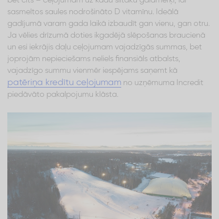
bet cits – ceļojumam uz kādu siltāku galamērķi, lai
sasmeltos saules nodrošināto D vitamīnu. Ideālā
gadījumā varam gada laikā izbaudīt gan vienu, gan otru.
Ja vēlies drīzumā doties ikgadējā slēpošanas braucienā
un esi iekrājis daļu ceļojumam vajadzīgās summas, bet
joprojām nepieciešams neliels finansiāls atbalsts,
vajadzīgo summu vienmēr iespējams saņemt kā
patēriņa kredītu ceļojumam
no uzņēmuma Incredit
piedāvāto pakalpojumu klāsta.