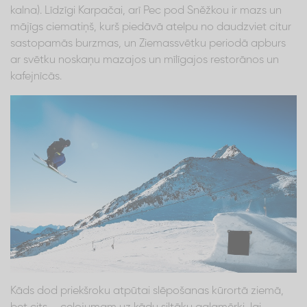
kalna). Līdzīgi Karpačai, arī Pec pod Sněžkou ir mazs un
mājīgs ciematiņš, kurš piedāvā atelpu no daudzviet citur
sastopamās burzmas, un Ziemassvētku periodā apburs
ar svētku noskaņu mazajos un mīlīgajos restorānos un
kafejnīcās.
Kāds dod priekšroku atpūtai slēpošanas kūrortā ziemā,