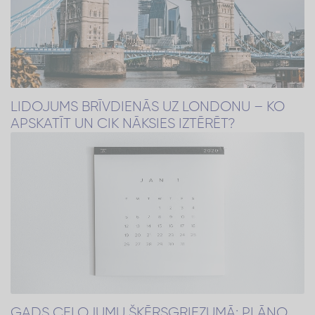
LIDOJUMS BRĪVDIENĀS UZ LONDONU – KO
APSKATĪT UN CIK NĀKSIES IZTĒRĒT?
GADS CEĻOJUMU ŠĶĒRSGRIEZUMĀ: PLĀNO,