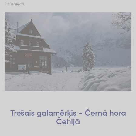
līmeņiem.
Trešais galamērķis - Černá hora
Čehijā