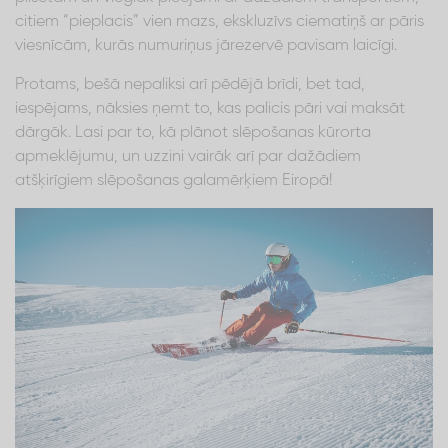
citiem “pieplacis” vien mazs, ekskluzīvs ciematiņš ar pāris
viesnīcām, kurās numuriņus jārezervē pavisam laicīgi.
Protams, bešā nepaliksi arī pēdējā brīdi, bet tad,
iespējams, nāksies ņemt to, kas palicis pāri vai maksāt
dārgāk. Lasi par to, kā plānot slēpošanas kūrorta
apmeklējumu, un uzzini vairāk arī par dažādiem
atšķirīgiem slēpošanas galamērķiem Eiropā!