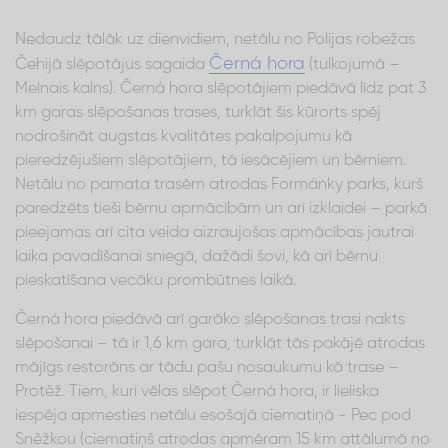
Nedaudz tālāk uz dienvidiem, netālu no Polijas robežas
Černá hora
Čehijā slēpotājus sagaida
(tulkojumā –
Melnais kalns). Černá hora slēpotājiem piedāvā līdz pat 3
km garas slēpošanas trases, turklāt šis kūrorts spēj
nodrošināt augstas kvalitātes pakalpojumu kā
pieredzējušiem slēpotājiem, tā iesācējiem un bērniem.
Netālu no pamata trasēm atrodas Formánky parks, kurš
paredzēts tieši bērnu apmācībām un arī izklaidei – parkā
pieejamas arī cita veida aizraujošas apmācības jautrai
laika pavadīšanai sniegā, dažādi šovi, kā arī bērnu
pieskatīšana vecāku prombūtnes laikā.
Černá hora piedāvā arī garāko slēpošanas trasi nakts
slēpošanai – tā ir 1,6 km gara, turklāt tās pakājē atrodas
mājīgs restorāns ar tādu pašu nosaukumu kā trase –
Protěž. Tiem, kuri vēlas slēpot Černá hora, ir lieliska
iespēja apmesties netālu esošajā ciematiņā - Pec pod
Sněžkou (ciematiņš atrodas apmēram 15 km attālumā no