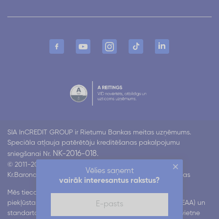
SIA InCREDIT GROUP ir Rietumu Bankas meitas uzņēmums.
Speciāla atļauja patērētāju kreditēšanas pakalpojumu
NK-2016-018.
sniegšanai Nr.
© 2011-2026 Incredit
Vēlies saņemt
Kr.Barona 130 k4, Rīga LV-1012
Visas tiesības aizsargātas
vairāk interesantus rakstus?
Mēs tiecamies nodrošināt mūsu digitālo pakalpojumu
piekļūstamību atbilstoši Eiropas piekļūstamības aktam (EAA) un
standartam EN 301 549. Mēs strādājam pie tā, lai mūsu vietne