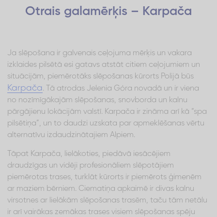
Otrais galamērķis – Karpača
Ja slēpošana ir galvenais ceļojuma mērķis un vakara
izklaides pilsētā esi gatavs atstāt citiem ceļojumiem un
situācijām, piemērotāks slēpošanas kūrorts Polijā būs
Karpača
. Tā atrodas Jelenia Góra novadā un ir viena
no nozīmīgākajām slēpošanas, snovborda un kalnu
pārgājienu lokācijām valstī. Karpača ir zināma arī kā “spa
pilsētiņa”, un to daudzi uzskata par apmeklēšanas vērtu
alternatīvu izdaudzinātajiem Alpiem.
Tāpat Karpača, lielākoties, piedāvā iesācējiem
draudzīgas un vidēji profesionāliem slēpotājiem
piemērotas trases, turklāt kūrorts ir piemērots ģimenēm
ar maziem bērniem. Ciematiņa apkaimē ir divas kalnu
virsotnes ar lielākām slēpošanas trasēm, taču tām netālu
ir arī vairākas zemākas trases visiem slēpošanas spēju