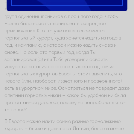
наиболее сильно. С началом сезона у них начинают
«чесаться ноги», в аппликации WhatsApp идет поиск
групп единомышленников с прошлого года, чтобы
можно было начать планировать очередное
приключение. Кто-то уже нашел свое место –
горнолыжный курорт, куда хочется ездить из года в
год, и компанию, с которой можно ездить снова и
снова. Но если это первый год, когда Ты
запланировал(а) или Тебя уговорили освоить
искусство катания на горных лыжах на одном из
горнолыжных курортов Европы, стоит выяснить, что
нового (или, наоборот, известного и проверенного)
есть в курортном мире. Осмотреться не повредит даже
опытным горнолыжникам – какой бы удобной ни была
протоптанная дорожка, почему не попробовать что-
то новое?
В Европе можно найти самые разные горнолыжные
курорты – ближе и дальше от Латвии, более и менее