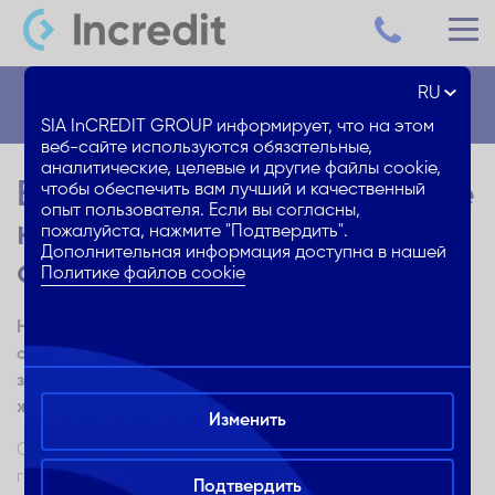
RU
Блог
SIA InCREDIT GROUP информирует, что на этом
веб-сайте используются обязательные,
аналитические, целевые и другие файлы cookie,
Европейские горнолыжные
чтобы обеспечить вам лучший и качественный
опыт пользователя. Если вы согласны,
курорты. Куда
пожалуйста, нажмите "Подтвердить".
Дополнительная информация доступна в нашей
отправиться?
Политике файлов cookie
На какие европейские горнолыжные курорты стоит
отправиться в этом сезоне, чтобы насладиться
зимними радостями? Выбирай в соответствии с
желаниями и возможностями!
Изменить
Среди людей, имеющих разные увлечения, любители
горных лыж захвачены своим хобби, пожалуй,
Подтвердить