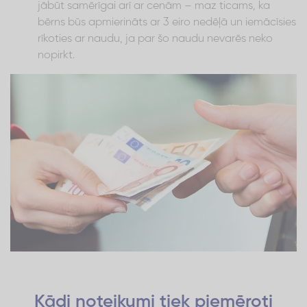
jābūt samērīgai arī ar cenām – maz ticams, ka
bērns būs apmierināts ar 3 eiro nedēļā un iemācīsies
rīkoties ar naudu, ja par šo naudu nevarēs neko
nopirkt.
Kādi noteikumi tiek piemēroti