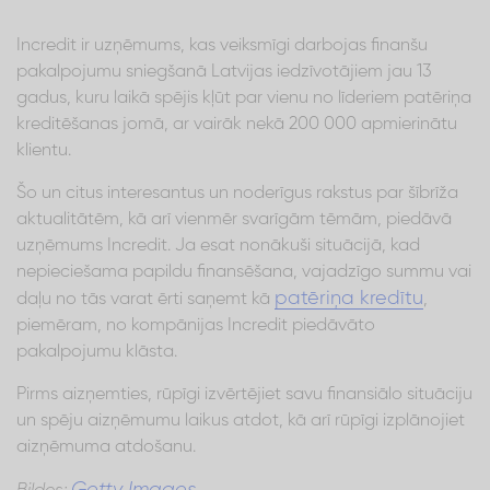
Incredit ir uzņēmums, kas veiksmīgi darbojas finanšu
pakalpojumu sniegšanā Latvijas iedzīvotājiem jau 13
gadus, kuru laikā spējis kļūt par vienu no līderiem patēriņa
kreditēšanas jomā, ar vairāk nekā 200 000 apmierinātu
klientu.
Šo un citus interesantus un noderīgus rakstus par šībrīža
aktualitātēm, kā arī vienmēr svarīgām tēmām, piedāvā
uzņēmums Incredit. Ja esat nonākuši situācijā, kad
nepieciešama papildu finansēšana, vajadzīgo summu vai
patēriņa kredītu
daļu no tās varat ērti saņemt kā
,
piemēram, no kompānijas Incredit piedāvāto
pakalpojumu klāsta.
Pirms aizņemties, rūpīgi izvērtējiet savu finansiālo situāciju
un spēju aizņēmumu laikus atdot, kā arī rūpīgi izplānojiet
aizņēmuma atdošanu.