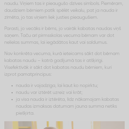
naudu. Viņiem tas ir pieaugušo dzīves simbols. Piemēram,
daudziem bērniem patīk spēlēt veikalu, pat ja nauda ir
zīmēta, jo tas viņiem liek justies pieaugušiem.
Parasti, jo vecāks ir bērns, jo vairāk kabatas naudas viņš
saņem. Taču arī pirmsskolas vecuma bērnam var dot
nelielas summas, lai iegādātos kaut vai saldumus.
Nav konkrēta vecuma, kurā ieteicams sākt dot bērnam
kabatas naudu – katrā gadījumā tas ir atšķirīgi.
Visefektīvāk ir sākt dot kabatas naudu bērniem, kuri
izprot pamatprincipus:
nauda ir vajadzīga, lai kaut ko nopirktu;
naudu var iztērēt uzreiz vai krāt;
ja visa nauda ir iztērēta, līdz nākamajam kabatas
naudas izmaksas datumam jauna summa netiks
piešķirta.