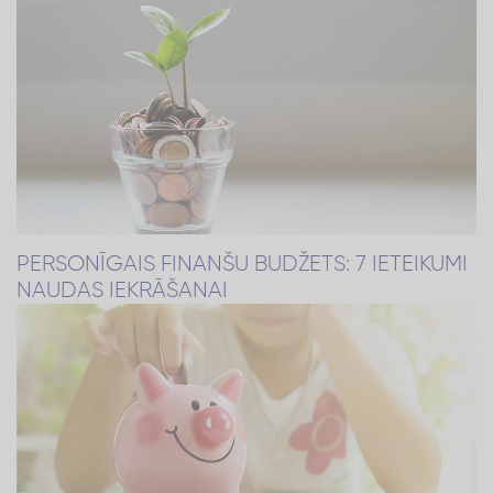
PERSONĪGAIS FINANŠU BUDŽETS: 7 IETEIKUMI
NAUDAS IEKRĀŠANAI