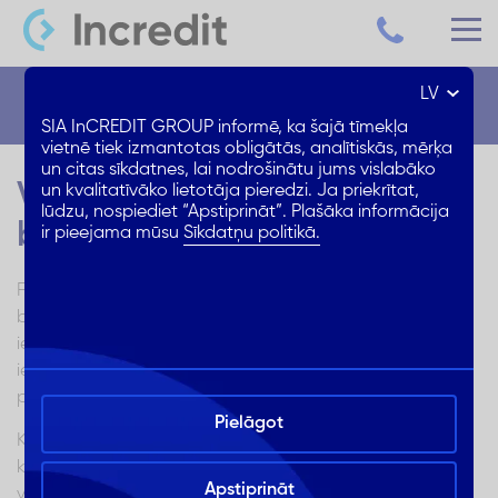
LV
Blogs
SIA InCREDIT GROUP informē, ka šajā tīmekļa
vietnē tiek izmantotas obligātās, analītiskās, mērķa
un citas sīkdatnes, lai nodrošinātu jums vislabāko
Vai ir nepieciešams dot
un kvalitatīvāko lietotāja pieredzi. Ja priekrītat,
lūdzu, nospiediet “Apstiprināt”. Plašāka informācija
bērniem kabatas naudu?
ir pieejama mūsu
Sīkdatņu politikā.
Finanšu pratība ir svarīga prasme, kas jāapgūst jau
bērnībā. Tā ne tikai palīdz izprast naudas vērtību, bet arī
iemācīties pārvaldīt savas finanses. Tajā pašā laikā
iegūtās zināšanas ir labāk nostiprināt praksē, proti,
pārvaldot savu naudu. Bērniem tā ir kabatas nauda.
Pielāgot
Kabatas naudas jautājums agrāk vai vēlāk kļūst aktuāls
katrā ģimenē. Cik bieži dot bērnam naudu – reizi nedēļā
Apstiprināt
vai reizi mēnesī? Kādu summu? Vai ir nepieciešams