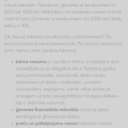
naudu bērniem. Piemēram, ģimenēs ar ienākumiem no
1250 līdz 1500 eiro 84% bērnu no vecākiem saņem mazāk
nekā 40 eiro. Ģimenēs ar ienākumiem virs 3000 eiro šādu
bērnu ir 76%.
Cik daudz kabatas naudas būtu jādod bērnam? Šo
lēmumu katra ģimene pieņem pati. Par summu ieteicams
lemt, ņemot vērā vairākus faktorus:
bērna vecums:
jo vecāks ir bērns, jo lielākas ir viņa
vajadzības un jo dārgākas tās ir. Septiņus gadus
vecs pirmklasnieks, visticamāk, tērēs naudu
saldumiem un lētām rotaļlietām, savukārt
vidusskolēns, iespējams, vairāk vēlas doties ar
draugiem uz kino vai iegādāties modīgas drēbes –
tās ir dažādas summas;
ģimenes finansiālais stāvoklis:
summai jābūt
samērīgai ar ģimenes budžetu;
preču un pakalpojumu cenas:
kabatas naudai