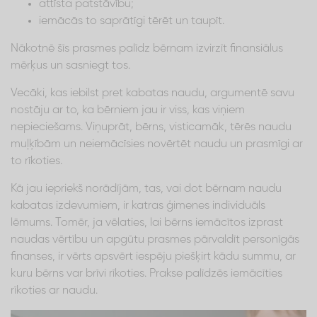
attīsta patstāvību;
iemācās to saprātīgi tērēt un taupīt.
Nākotnē šīs prasmes palīdz bērnam izvirzīt finansiālus
mērķus un sasniegt tos.
Vecāki, kas iebilst pret kabatas naudu, argumentē savu
nostāju ar to, ka bērniem jau ir viss, kas viņiem
nepieciešams. Viņuprāt, bērns, visticamāk, tērēs naudu
muļķībām un neiemācīsies novērtēt naudu un prasmīgi ar
to rīkoties.
Kā jau iepriekš norādījām, tas, vai dot bērnam naudu
kabatas izdevumiem, ir katras ģimenes individuāls
lēmums. Tomēr, ja vēlaties, lai bērns iemācītos izprast
naudas vērtību un apgūtu prasmes pārvaldīt personīgās
finanses, ir vērts apsvērt iespēju piešķirt kādu summu, ar
kuru bērns var brīvi rīkoties. Prakse palīdzēs iemācīties
rīkoties ar naudu.