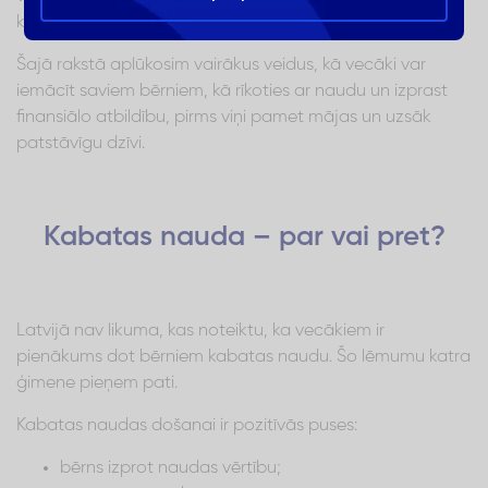
kontrolēt, kā bērns šo naudu tērē?
Šajā rakstā aplūkosim vairākus veidus, kā vecāki var
iemācīt saviem bērniem, kā rīkoties ar naudu un izprast
finansiālo atbildību, pirms viņi pamet mājas un uzsāk
patstāvīgu dzīvi.
Kabatas nauda – par vai pret?
Latvijā nav likuma, kas noteiktu, ka vecākiem ir
pienākums dot bērniem kabatas naudu. Šo lēmumu katra
ģimene pieņem pati.
Kabatas naudas došanai ir pozitīvās puses:
bērns izprot naudas vērtību;