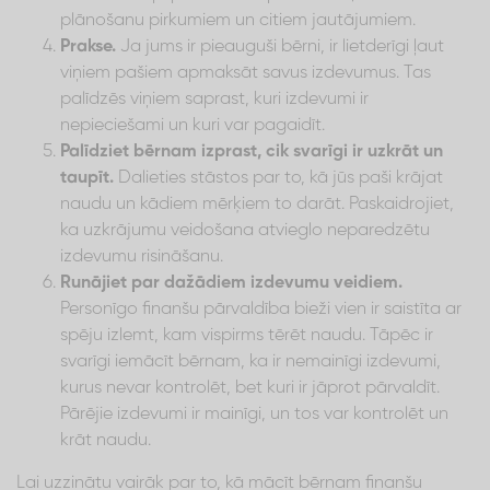
plānošanu pirkumiem un citiem jautājumiem.
Prakse.
Ja jums ir pieauguši bērni, ir lietderīgi ļaut
viņiem pašiem apmaksāt savus izdevumus. Tas
palīdzēs viņiem saprast, kuri izdevumi ir
nepieciešami un kuri var pagaidīt.
Palīdziet bērnam izprast, cik svarīgi ir uzkrāt un
taupīt.
Dalieties stāstos par to, kā jūs paši krājat
naudu un kādiem mērķiem to darāt. Paskaidrojiet,
ka uzkrājumu veidošana atvieglo neparedzētu
izdevumu risināšanu.
Runājiet par dažādiem izdevumu veidiem.
Personīgo finanšu pārvaldība bieži vien ir saistīta ar
spēju izlemt, kam vispirms tērēt naudu. Tāpēc ir
svarīgi iemācīt bērnam, ka ir nemainīgi izdevumi,
kurus nevar kontrolēt, bet kuri ir jāprot pārvaldīt.
Pārējie izdevumi ir mainīgi, un tos var kontrolēt un
krāt naudu.
Lai uzzinātu vairāk par to, kā mācīt bērnam finanšu