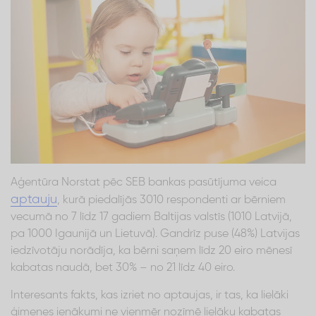
Aģentūra Norstat pēc SEB bankas pasūtījuma veica
aptauju
, kurā piedalījās 3010 respondenti ar bērniem
vecumā no 7 līdz 17 gadiem Baltijas valstīs (1010 Latvijā,
pa 1000 Igaunijā un Lietuvā). Gandrīz puse (48%) Latvijas
iedzīvotāju norādīja, ka bērni saņem līdz 20 eiro mēnesī
kabatas naudā, bet 30% – no 21 līdz 40 eiro.
Interesants fakts, kas izriet no aptaujas, ir tas, ka lielāki
ģimenes ienākumi ne vienmēr nozīmē lielāku kabatas