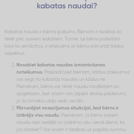
kabatas naudai?
Kabatas nauda ir bērna īpašums. Bērnam ir tiesības to
tērēt pēc saviem ieskatiem. Tomēr, lai bērns patiešām
kaut ko iemācītos, ir ieteicams ar bērnu pārrunāt šādus
aspektus.
Nosakiet kabatas naudas izmantošanas
noteikumus.
Paskaidrojiet bērnam, kādus izdevumus
var segt no kabatas naudas un kādus ne.
Piemēram, bērns var tērēt naudu rotaļlietām un
apģērbam, bet viņam nav jāpērk skolas piederumi,
jo šo izmaksu daļu sedz vecāki.
Pārrunājiet nosacījumus situācijai, kad bērns ir
iztērējis visu naudu.
Piemēram, ja bērns saņem
naudu reizi nedēļā un iztērē to visu vienā dienā, ko
jūs darīsiet? Vai viņam ir tiesības uz papildu summu