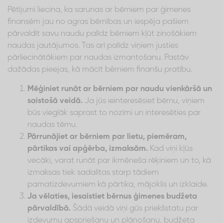
Pētījumi liecina, ka sarunas ar bērniem par ģimenes
finansēm jau no agras bērnības un iespēja pašiem
pārvaldīt savu naudu palīdz bērniem kļūt zinošākiem
naudas jautājumos. Tas arī palīdz viņiem justies
pārliecinātākiem par naudas izmantošanu. Pastāv
dažādas pieejas, kā mācīt bērniem finanšu pratību.
Mēģiniet runāt ar bērniem par naudu vienkāršā un
saistošā veidā.
Ja jūs ieinteresēsiet bērnu, viņiem
būs vieglāk saprast to nozīmi un interesēties par
naudas tēmu.
Pārrunājiet ar bērniem par lietu, piemēram,
pārtikas vai apģērba, izmaksām.
Kad viņi kļūs
vecāki, varat runāt par ikmēneša rēķiniem un to, kā
izmaksas tiek sadalītas starp tādiem
pamatizdevumiem kā pārtika, mājoklis un izklaide.
Ja vēlaties, iesaistiet bērnus ģimenes budžeta
pārvaldībā.
Šādā veidā viņi gūs priekšstatu par
izdevumu apspriešanu un plānošanu, budžeta