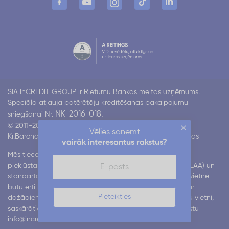
SIA InCREDIT GROUP ir Rietumu Bankas meitas uzņēmums.
Speciāla atļauja patērētāju kreditēšanas pakalpojumu
NK-2016-018.
sniegšanai Nr.
© 2011-2026 Incredit
Vēlies saņemt
Kr.Barona 130 k4, Rīga LV-1012
Visas tiesības aizsargātas
vairāk interesantus rakstus?
Mēs tiecamies nodrošināt mūsu digitālo pakalpojumu
piekļūstamību atbilstoši Eiropas piekļūstamības aktam (EAA) un
standartam EN 301 549. Mēs strādājam pie tā, lai mūsu vietne
būtu ērti lietojama visiem lietotājiem, tostarp cilvēkiem ar
Pieteikties
dažādiem funkcionāliem traucējumiem. Ja, lietojot mūsu vietni,
saskārāties ar grūtībām, lūdzu, informējiet mūs pa e-pastu
info@incredit.lv
. Mēs atbildēsim 3 darba dienu laikā.