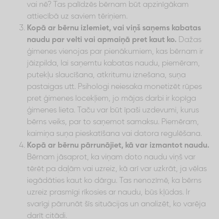
vai nē? Tas palīdzēs bērnam būt apzinīgākam
attiecībā uz saviem tēriņiem.
Kopā ar bērnu izlemiet, vai viņš saņems kabatas
naudu par velti vai apmaiņā pret kaut ko.
Dažas
ģimenes vienojas par pienākumiem, kas bērnam ir
jāizpilda, lai saņemtu kabatas naudu, piemēram,
putekļu slaucīšana, atkritumu iznešana, suņa
pastaigas utt. Psihologi neiesaka monetizēt rūpes
pret ģimenes locekļiem, jo mājas darbi ir kopīga
ģimenes lieta. Taču var būt īpaši uzdevumi, kurus
bērns veiks, par to saņemot samaksu. Piemēram,
kaimiņa suņa pieskatīšana vai datora regulēšana.
Kopā ar bērnu pārrunājiet, kā var izmantot naudu.
Bērnam jāsaprot, ka viņam doto naudu viņš var
tērēt pa daļām vai uzreiz, kā arī var uzkrāt, ja vēlas
iegādāties kaut ko dārgu. Tas nenozīmē, ka bērns
uzreiz prasmīgi rīkosies ar naudu, būs kļūdas. Ir
svarīgi pārrunāt šīs situācijas un analizēt, ko varēja
darīt citādi.