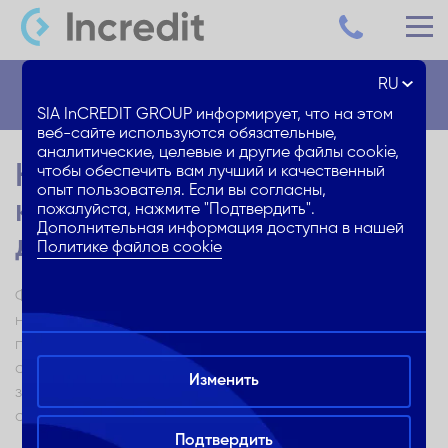
RU
Блог
SIA InCREDIT GROUP информирует, что на этом
веб-сайте используются обязательные,
аналитические, целевые и другие файлы cookie,
Нужно ли давать деньги на
чтобы обеспечить вам лучший и качественный
опыт пользователя. Если вы согласны,
карманные расходы
пожалуйста, нажмите "Подтвердить".
Дополнительная информация доступна в нашей
детям?
Политике файлов cookie
Финансовая грамотность — важный навык, которому
нужно учиться с детства. Это не только помогает
понять ценность денег, но и научиться управлять
своими финансами. При этом закреплять полученные
Изменить
знания лучше на практике, то есть, распоряжаясь
своими деньгами. Для детей это — карманные деньги.
Подтвердить