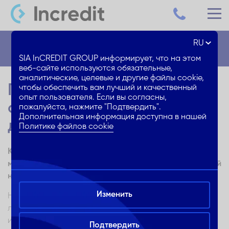
RU
Блог
SIA InCREDIT GROUP информирует, что на этом
веб-сайте используются обязательные,
аналитические, целевые и другие файлы cookie,
Персональный бюджет: 7
чтобы обеспечить вам лучший и качественный
опыт пользователя. Если вы согласны,
советов, как накопить
пожалуйста, нажмите "Подтвердить".
Дополнительная информация доступна в нашей
деньги
Политике файлов cookie
Как собрать деньги на ремонт квартиры, покупку
машины или нового кухонного оборудования? Следуй
нашим 7 советам, и копи быстрее и легче!
Изменить
Накопление денег обычно не кажется нам самым
легким и приятным «видом спорта», однако это один
из наиболее доступных и понятных способов собрать
Подтвердить