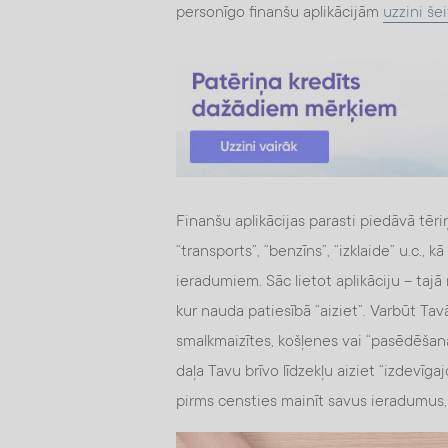
personīgo finanšu aplikācijām
uzzini šei
Finanšu aplikācijas parasti piedāvā tēri
“transports”, “benzīns”, “izklaide” u.c., 
ieradumiem. Sāc lietot aplikāciju – tajā 
kur nauda patiesībā “aiziet”. Varbūt Tavā
smalkmaizītes, košļenes vai “pasēdēšan
daļa Tavu brīvo līdzekļu aiziet “izdevīg
pirms censties mainīt savus ieradumus, t