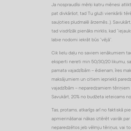
Ja nospraudīsi mērķi katru mēnesi atli
pat divkāršot, tad Tu gluži vienkārši tē
sauļoties pludmalē ārzemēs...). Savukārt
tad visdrīzāk pienāks mirklis, kad “iejau
labie nodomi iekrāt būs “vējā”.
Cik lielu daļu no saviem ienākumiem ta
eksperti nereti min 50/30/20 likumu, s
pamata vajadzībām – ēdienam, īres mak
maksājumiem un citiem iepriekš paredz
vajadzībām – neparedzamiem tēriņiem va
Savukārt, 20% no budžeta ieteicams no
Tas, protams, atkarīgs arī no faktiskā
apmierināšanai nākas iztērēt vairāk p
neparedzētos jeb vēlmju tēriņus, vai 