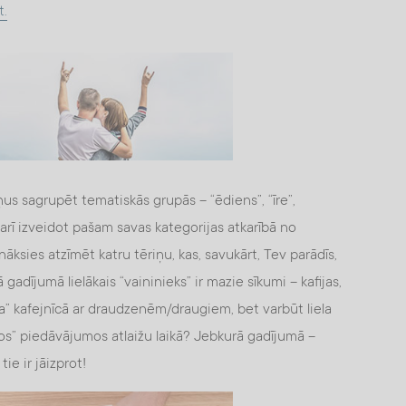
t.
ņus sagrupēt tematiskās grupās – “ēdiens”, “īre”,
kā arī izveidot pašam savas kategorijas atkarībā no
nāksies atzīmēt katru tēriņu, kas, savukārt, Tev parādīs,
 gadījumā lielākais “vaininieks” ir mazie sīkumi – kafijas,
a” kafejnīcā ar draudzenēm/draugiem, bet varbūt liela
ajos” piedāvājumos atlaižu laikā? Jebkurā gadījumā –
ie ir jāizprot!