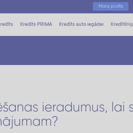
Mans profils
redīts
Kredīts PRIMA
Kredīts auto iegādei
Kredītlīnij
ēšanas ieradumus, lai 
inājumam?