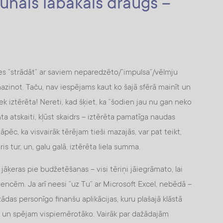
aunais labākais draugs –
sies “strādāt” ar saviem neparedzēto/”impulsa”/vēlmju
zinot. Taču, nav iespējams kaut ko šajā sfērā mainīt un
iek iztērēta! Nereti, kad šķiet, ka “šodien jau nu gan neko
ta atskaiti, kļūst skaidrs – iztērēta pamatīga naudas
pēc, ka visvairāk tērējam tieši mazajās, var pat teikt,
is tur, un, galu galā, iztērēta liela summa.
 jāķeras pie budžetēšanas – visi tēriņi jāiegrāmato, lai
encēm. Ja arī neesi “uz Tu” ar Microsoft Excel, nebēdā –
as personīgo finanšu aplikācijas, kuru plašajā klāstā
m un spējam vispiemērotāko. Vairāk par dažādajām