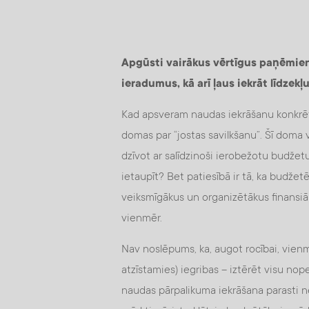
Apgūsti vairākus vērtīgus paņēmienu
ieradumus, kā arī ļaus iekrāt līdzek
Kad apsveram naudas iekrāšanu konkrēt
domas par “jostas savilkšanu”. Šī doma va
dzīvot ar salīdzinoši ierobežotu budžetu
ietaupīt? Bet patiesībā ir tā, ka budže
veiksmīgākus un organizētākus finansi
vienmēr.
Nav noslēpums, ka, augot rocībai, vienmēr
atzīstamies) iegribas – iztērēt visu nop
naudas pārpalikuma iekrāšana parasti ne