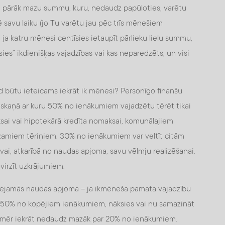
kt pārāk mazu summu, kuru, nedaudz papūloties, varētu
rē savu laiku (jo Tu varētu jau pēc trīs mēnešiem
, ja katru mēnesi centīsies ietaupīt pārlieku lielu summu,
ksies” ikdienišķas vajadzības vai kas neparedzēts, un visi
d būtu ieteicams iekrāt ik mēnesi? Personīgo finanšu
askaņā ar kuru 50% no ienākumiem vajadzētu tērēt tikai
sai vai hipotekārā kredīta nomaksai, komunālajiem
amiem tēriņiem. 30% no ienākumiem var veltīt citām
i, atkarībā no naudas apjoma, savu vēlmju realizēšanai.
virzīt uzkrājumiem.
 pieejamās naudas apjoma – ja ikmēneša pamata vajadzību
ar 50% no kopējiem ienākumiem, nāksies vai nu samazināt
tomēr iekrāt nedaudz mazāk par 20% no ienākumiem.