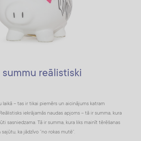
 summu reālistiski
laikā – tas ir tikai piemērs un aicinājums katram
 Reālistisks iekrājamās naudas apjoms – tā ir summa, kura
rūti sasniedzama. Tā ir summa, kura liks mainīt tērēšanas
sajūtu, ka jādzīvo “no rokas mutē”.