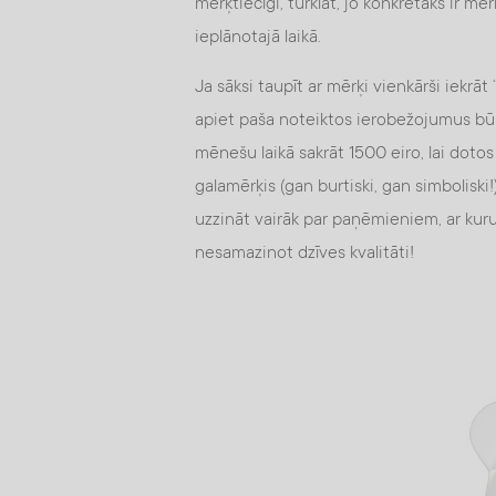
mērķtiecīgi, turklāt, jo konkrētāks ir mērķ
ieplānotajā laikā.
Ja sāksi taupīt ar mērķi vienkārši iekrā
apiet paša noteiktos ierobežojumus būs 
mēnešu laikā sakrāt 1500 eiro, lai doto
galamērķis (gan burtiski, gan simboliski!
uzzināt vairāk par paņēmieniem, ar kuru
nesamazinot dzīves kvalitāti!