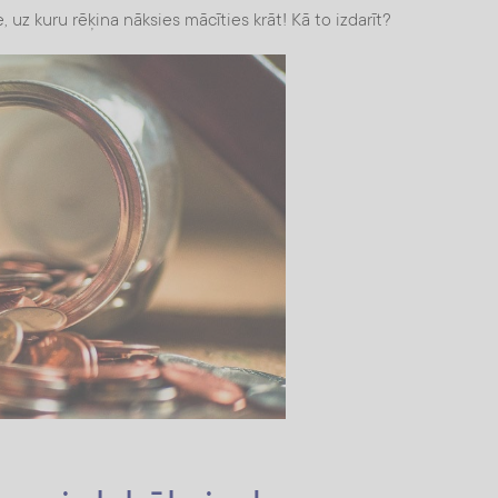
ie, uz kuru rēķina nāksies mācīties krāt! Kā to izdarīt?