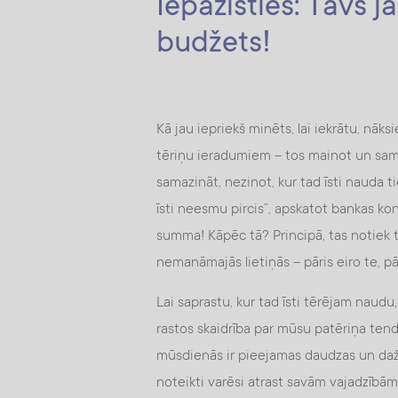
Iepazīsties: Tavs j
budžets!
Kā jau iepriekš minēts, lai iekrātu, nāk
tēriņu ieradumiem – tos mainot un sama
samazināt, nezinot, kur tad īsti nauda t
īsti neesmu pircis”, apskatot bankas kon
summa! Kāpēc tā? Principā, tas notiek tā
nemanāmajās lietiņās – pāris eiro te, pār
Lai saprastu, kur tad īsti tērējam naudu,
rastos skaidrība par mūsu patēriņa tend
mūsdienās ir pieejamas daudzas un dažād
noteikti varēsi atrast savām vajadzībā