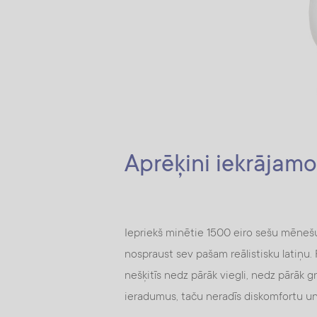
Aprēķini iekrājamo
Iepriekš minētie 1500 eiro sešu mēnešu 
nospraust sev pašam reālistisku latiņu.
nešķitīs nedz pārāk viegli, nedz pārāk g
ieradumus, taču neradīs diskomfortu un 