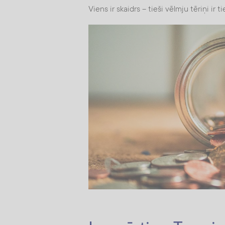
Viens ir skaidrs – tieši vēlmju tēriņi ir t