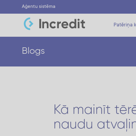
Aģentu sistēma
Patēriņa k
Blogs
Kā mainīt tēr
naudu atvaļ