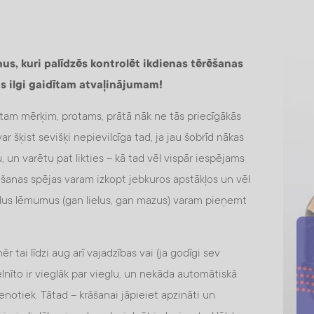
s, kuri palīdzēs kontrolēt ikdienas tērēšanas
ļus ilgi gaidītam atvaļinājumam!
am mērķim, protams, prātā nāk ne tās priecīgākās
r šķist sevišķi nepievilcīga tad, ja jau šobrīd nākas
, un varētu pat likties – kā tad vēl vispār iespējams
tēšanas spējas varam izkopt jebkuros apstākļos un vēl
ālus lēmumus (gan lielus, gan mazus) varam pieņemt
 tai līdzi aug arī vajadzības vai (ja godīgi sev
elnīto ir vieglāk par vieglu, un nekāda automātiskā
notiek. Tātad – krāšanai jāpieiet apzināti un