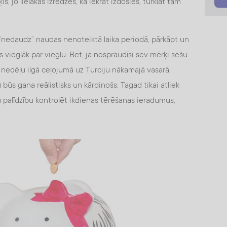
is, jo lielākas izredzes, ka iekrāt izdosies, turklāt tam
t “nedaudz” naudas nenoteiktā laika periodā, pārkāpt un
vieglāk par vieglu. Bet, ja nospraudīsi sev mērķi sešu
s nedēļu ilgā ceļojumā uz Turciju nākamajā vasarā,
) būs gana reālistisks un kārdinošs. Tagad tikai atliek
 palīdzību kontrolēt ikdienas tērēšanas ieradumus,