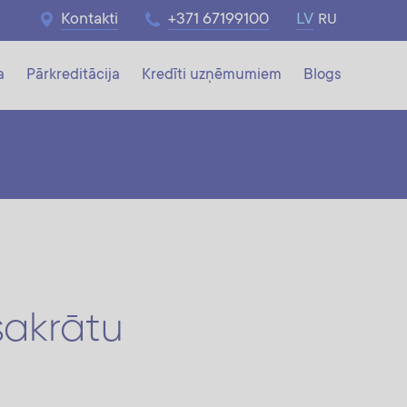
Kontakti
+371 67199100
LV
RU
a
Pārkreditācija
Kredīti uzņēmumiem
Blogs
sakrātu