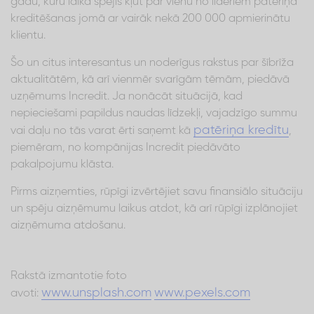
gadu, kuru laikā spējis kļūt par vienu no līderiem patēriņa
kreditēšanas jomā ar vairāk nekā 200 000 apmierinātu
klientu.
Šo un citus interesantus un noderīgus rakstus par šībrīža
aktualitātēm, kā arī vienmēr svarīgām tēmām, piedāvā
uzņēmums Incredit. Ja nonācāt situācijā, kad
nepieciešami papildus naudas līdzekļi, vajadzīgo summu
patēriņa kredītu
vai daļu no tās varat ērti saņemt kā
,
piemēram, no kompānijas Incredit piedāvāto
pakalpojumu klāsta.
Pirms aizņemties, rūpīgi izvērtējiet savu finansiālo situāciju
un spēju aizņēmumu laikus atdot, kā arī rūpīgi izplānojiet
aizņēmuma atdošanu.
Rakstā izmantotie foto
www.unsplash.com
www.pexels.com
avoti: