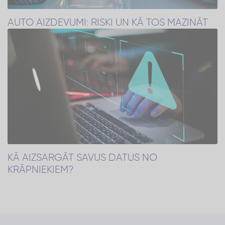
AUTO AIZDEVUMI: RISKI UN KĀ TOS MAZINĀT
KĀ AIZSARGĀT SAVUS DATUS NO
KRĀPNIEKIEM?