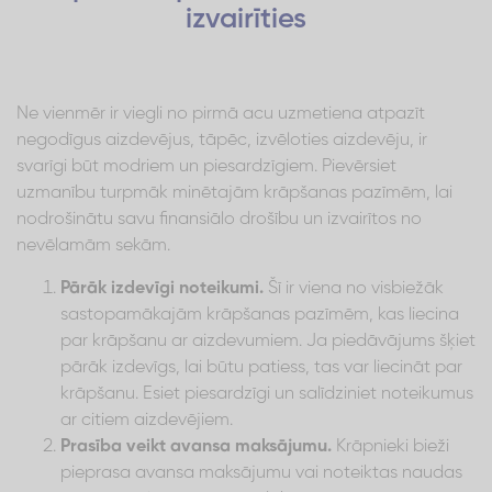
izvairīties
Ne vienmēr ir viegli no pirmā acu uzmetiena atpazīt
negodīgus aizdevējus, tāpēc, izvēloties aizdevēju, ir
svarīgi būt modriem un piesardzīgiem. Pievērsiet
uzmanību turpmāk minētajām krāpšanas pazīmēm, lai
nodrošinātu savu finansiālo drošību un izvairītos no
nevēlamām sekām.
Pārāk izdevīgi noteikumi.
Šī ir viena no visbiežāk
sastopamākajām krāpšanas pazīmēm, kas liecina
par krāpšanu ar aizdevumiem. Ja piedāvājums šķiet
pārāk izdevīgs, lai būtu patiess, tas var liecināt par
krāpšanu. Esiet piesardzīgi un salīdziniet noteikumus
ar citiem aizdevējiem.
Prasība veikt avansa maksājumu.
Krāpnieki bieži
pieprasa avansa maksājumu vai noteiktas naudas