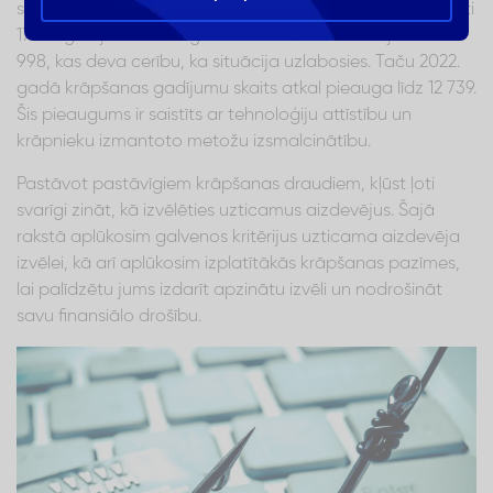
skaits Latvijā joprojām ir augsts. 2020. gadā tika reģistrēti
17 194 gadījumu. 2021. gadā šis skaits samazinājās līdz 10
998, kas deva cerību, ka situācija uzlabosies. Taču 2022.
gadā krāpšanas gadījumu skaits atkal pieauga līdz 12 739.
Šis pieaugums ir saistīts ar tehnoloģiju attīstību un
krāpnieku izmantoto metožu izsmalcinātību.
Pastāvot pastāvīgiem krāpšanas draudiem, kļūst ļoti
svarīgi zināt, kā izvēlēties uzticamus aizdevējus. Šajā
rakstā aplūkosim galvenos kritērijus uzticama aizdevēja
izvēlei, kā arī aplūkosim izplatītākās krāpšanas pazīmes,
lai palīdzētu jums izdarīt apzinātu izvēli un nodrošināt
savu finansiālo drošību.