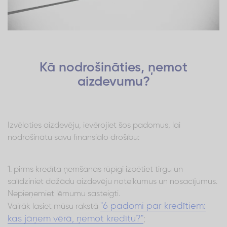
Kā nodrošināties, ņemot
aizdevumu?
Izvēloties aizdevēju, ievērojiet šos padomus, lai
nodrošinātu savu finansiālo drošību:
1. pirms kredīta ņemšanas rūpīgi izpētiet tirgu un
salīdziniet dažādu aizdevēju noteikumus un nosacījumus.
Nepieņemiet lēmumu sasteigti.
"6 padomi par kredītiem:
Vairāk lasiet mūsu rakstā
kas jāņem vērā, ņemot kredītu?"
;