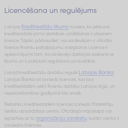
Licencēšana un regulējums
Kredītiestāžu likums
Latvijas
nosaka, ka jebkurai
kredītiestādei pirms darbības uzsākšanas ir jāsaņem
licence. Tāpēc pārbaudiet, vai aizdevējam ir oficiāla
licence finanšu pakalpojumu sniegšanai. Licence ir
apliecinājums tam, ka aizdevējs darbojas saskaņā ar
likumu un ir pakļauts regulatora uzraudzībai.
Latvijas Banka
Latvijā kredītiestāžu darbību regulē
.
Latvijas Banka arī izsniedz licences, kas ļauj
kredītiestādēm veikt finanšu darbību Latvijas tirgū, un
nepieciešamības gadījumā tās anulē.
Nebanku kredītiestādēm licences izsniedz Patērētāju
tiesību aizsardzības centrs. Oficiālajā mājaslapā var
organizāciju sarakstu
iepazīties ar to
, kurām centrs ir
izsniedzis licences.