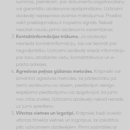
summas, piemēram, par dokumentu sagatavošanu
vai garantētu aizdevuma apstiprināšanu. Uzticami
aizdevēji nepieprasa avansa maksājumus. Prasība
veikt priekšapmaksu ir nopietns signāls. Nekad
nesūtiet naudu pirms aizdevuma saņemšanas.
Kontaktinformācijas trūkums.
Ja aizdevējs
nesniedz kontaktinformāciju, tas var liecināt par
negodprātību. Uzticami aizdevēji sniedz informāciju
par savu atrašanās vietu, kontakttālruņus un e-
pasta adreses.
Agresīvas peļņas gūšanas metodes.
Krāpnieki var
izmantot agresīvas metodes, lai pārliecinātu jūs
ņemt aizdevumu no viņiem, piedāvājot vienīgo
iespējamo piedāvājumu vai apgalvojot, ka jums
nav citas izvēles. Uzticams aizdevējs nekad neradīs
uz jums spiedienu.
Viltotas vietnes un logotipi.
Krāpnieki bieži izveido
viltotas tīmekļa vietnes un logotipus, lai izskatītos
pēc uzticamiem aizdevējiem. Pirms sazināties ar