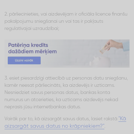
2. pārliecinieties, vai aizdevējam ir oficiāla licence finanšu
pakalpojumu sniegšanai un vai tas ir pakļauts
regulatīvajai uzraudzībai;
3. esiet piesardzīgi attiecībā uz personas datu sniegšanu,
kamēr neesat pārliecināts, ka aizdevējs ir uzticams.
Nesniedziet savus personas datus, bankas konta
numurus un atcerieties, ka uzticams aizdevējs nekad
neprasīs jūsu internetbankas datus.
"Kā
Vairāk par to, kā aizsargāt savus datus, lasiet rakstā
aizsargāt savus datus no krāpniekiem?"
.