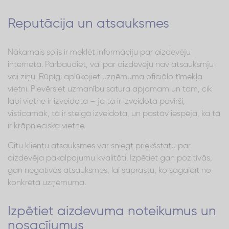
Reputācija un atsauksmes
Nākamais solis ir meklēt informāciju par aizdevēju
internetā. Pārbaudiet, vai par aizdevēju nav atsauksmju
vai ziņu. Rūpīgi aplūkojiet uzņēmuma oficiālo tīmekļa
vietni. Pievērsiet uzmanību satura apjomam un tam, cik
labi vietne ir izveidota – ja tā ir izveidota pavirši,
visticamāk, tā ir steigā izveidota, un pastāv iespēja, ka tā
ir krāpnieciska vietne.
Citu klientu atsauksmes var sniegt priekšstatu par
aizdevēja pakalpojumu kvalitāti. Izpētiet gan pozitīvās,
gan negatīvās atsauksmes, lai saprastu, ko sagaidīt no
konkrētā uzņēmuma.
Izpētiet aizdevuma noteikumus un
nosacījumus