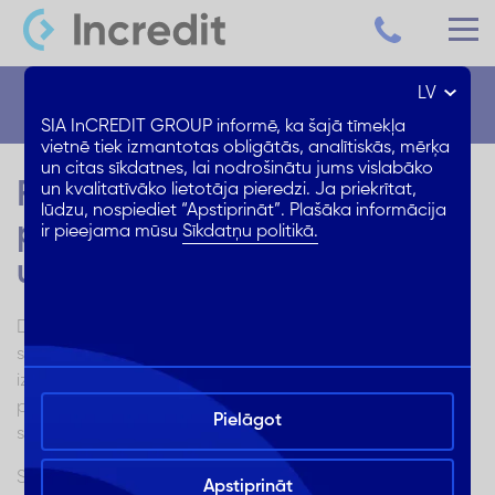
LV
Blogs
SIA InCREDIT GROUP informē, ka šajā tīmekļa
vietnē tiek izmantotas obligātās, analītiskās, mērķa
un citas sīkdatnes, lai nodrošinātu jums vislabāko
Finanšu drošība: kā nekļūt
un kvalitatīvāko lietotāja pieredzi. Ja priekrītat,
lūdzu, nospiediet “Apstiprināt”. Plašāka informācija
par kredītu krāpniecības
ir pieejama mūsu
Sīkdatņu politikā.
upuri
Daudzi cilvēki, cenšoties atrisināt finanšu problēmas,
saskaras ar negodīgu kredītdevēju rīcību, kuri ļaunprātīgi
izmanto klientu uzticību un vajadzības. Rezultātā
patērētāji nonāk parādsaistību un problēmu, kuras
Pielāgot
sākotnēji bija paredzēts atrisināt, slazdā.
oficiālo statistiku
Saskaņā ar
krāpšanas gadījumu
Apstiprināt