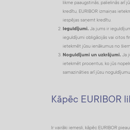
likme paaugstinās, palielinās arī 
kredītu, EURIBOR izmaiņas ietekm
iespējas saņemt kredītu.
Ieguldījumi.
Ja jums ir ieguldīju
ieguldījumi obligācijās vai citos
ietekmēt jūsu ienākumus no šiem
Noguldījumi un uzkrājumi.
Ja j
ietekmēt procentus, ko jūs nopel
samazināties arī jūsu noguldījum
Kāpēc EURIBOR li
Ir vairāki iemesli, kāpēc EURIBOR pieau