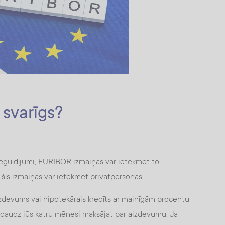
svarīgs?
i ieguldījumi, EURIBOR izmaiņas var ietekmēt to
 šīs izmaiņas var ietekmēt privātpersonas.
izdevums vai hipotekārais kredīts ar mainīgām procentu
daudz jūs katru mēnesi maksājat par aizdevumu. Ja