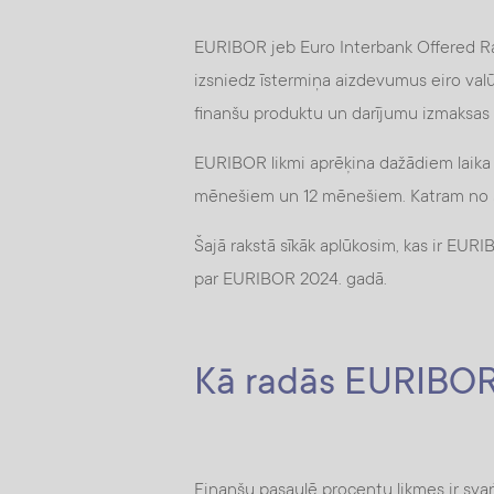
EURIBOR jeb Euro Interbank Offered Rat
izsniedz īstermiņa aizdevumus eiro val
finanšu produktu un darījumu izmaksas 
EURIBOR likmi aprēķina dažādiem laika
mēnešiem un 12 mēnešiem. Katram no ši
Šajā rakstā sīkāk aplūkosim, kas ir EURI
par EURIBOR 2024. gadā.
Kā radās EURIBO
Finanšu pasaulē procentu likmes ir sva