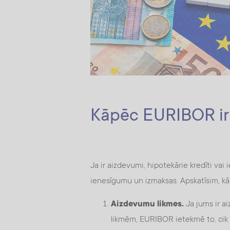
Kāpēc EURIBOR ir 
Ja ir aizdevumi, hipotekārie kredīti va
ienesīgumu un izmaksas. Apskatīsim, kā
Aizdevumu likmes.
Ja jums ir a
likmēm, EURIBOR ietekmē to, cik 