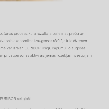
ošanas process, kura rezultātā palielinās preču un
lvenais ekonomikas izaugsmes rādītājs ir iekšzemes
sme var izraisīt EURIBOR likmju kāpumu, jo augošas
 privātpersonas aktīvi aizņemas līdzekļus investīcijām
t EURIBOR sekojoši: