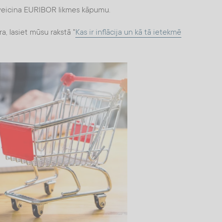
s veicina EURIBOR likmes kāpumu.
ēra, lasiet mūsu rakstā "
Kas ir inflācija un kā tā ietekmē