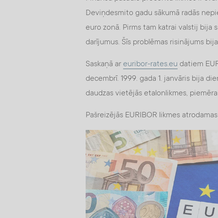
Deviņdesmito gadu sākumā radās nepie
euro zonā. Pirms tam katrai valstij bija 
darījumus. Šīs problēmas risinājums bij
Saskaņā ar
euribor-rates.eu
datiem EURI
decembrī. 1999. gada 1. janvāris bija die
daudzas vietējās etalonlikmes, piemēram
Pašreizējās EURIBOR likmes atrodamas 