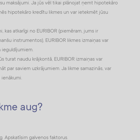
jūsu maksājumi. Ja jūs vēl tikai plānojat ņemt hipotekāro
ēs hipotekāro kredītu likmes un var ietekmēt jūsu
mi, kas atkarīgi no EURIBOR (piemēram, jums ir
 finanšu instrumentos), EURIBOR likmes izmaiņas var
 ieguldījumiem.
ūs turat naudu krājkontā, EURIBOR izmaiņas var
nāt par saviem uzkrājumiem. Ja likme samazinās, var
u ienākumi.
kme aug?
g. Apskatīsim galvenos faktorus.