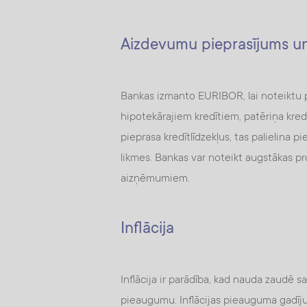
Aizdevumu pieprasījums un
Bankas izmanto EURIBOR, lai noteiktu
hipotekārajiem kredītiem, patēriņa kre
pieprasa kredītlīdzekļus, tas palielina 
likmes. Bankas var noteikt augstākas pro
aizņēmumiem.
Inflācija
Inflācija ir parādība, kad nauda zaudē 
pieaugumu. Inflācijas pieauguma gadīju