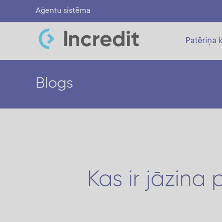
Aģentu sistēma
Patēriņa k
Blogs
Kas ir jāzin