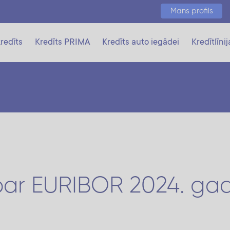
Mans profils
redīts
Kredīts PRIMA
Kredīts auto iegādei
Kredītlīnij
a par EURIBOR 2024. ga