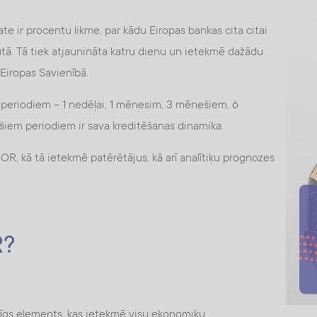
e ir procentu likme, par kādu Eiropas bankas cita citai
ūtā. Tā tiek atjaunināta katru dienu un ietekmē dažādu
Eiropas Savienībā.
 periodiem – 1 nedēļai, 1 mēnesim, 3 mēnešiem, 6
em periodiem ir sava kreditēšanas dinamika.
BOR, kā tā ietekmē patērētājus, kā arī analītiķu prognozes
R?
rīgs elements, kas ietekmē visu ekonomiku.