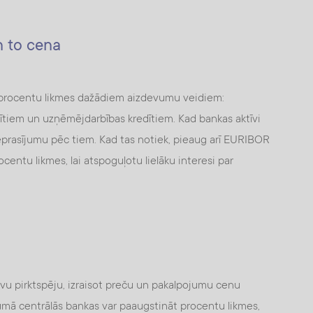
 to cena
 procentu likmes dažādiem aizdevumu veidiem:
dītiem un uzņēmējdarbības kredītiem. Kad bankas aktīvi
pieprasījumu pēc tiem. Kad tas notiek, pieaug arī EURIBOR
centu likmes, lai atspoguļotu lielāku interesi par
savu pirktspēju, izraisot preču un pakalpojumu cenu
mā centrālās bankas var paaugstināt procentu likmes,