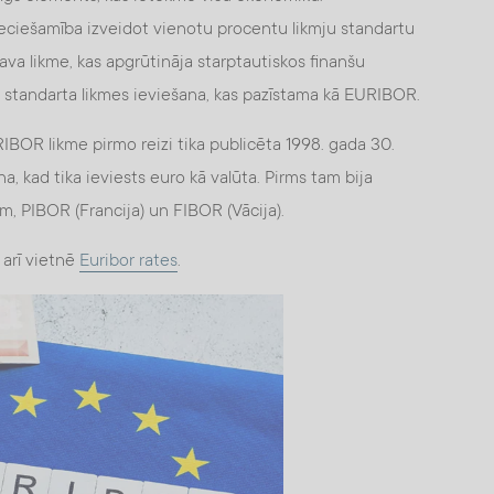
ciešamība izveidot vienotu procentu likmju standartu
sava likme, kas apgrūtināja starptautiskos finanšu
a standarta likmes ieviešana, kas pazīstama kā EURIBOR.
BOR likme pirmo reizi tika publicēta 1998. gada 30.
na, kad tika ieviests euro kā valūta. Pirms tam bija
, PIBOR (Francija) un FIBOR (Vācija).
arī vietnē
Euribor rates
.