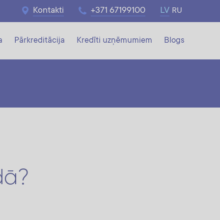
Kontakti
+371 67199100
LV
RU
a
Pārkreditācija
Kredīti uzņēmumiem
Blogs
dā?