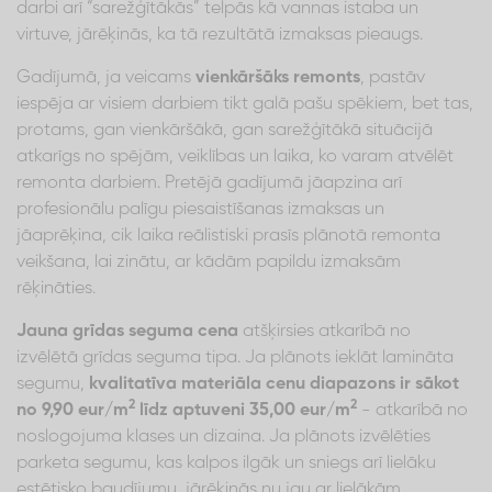
darbi arī “sarežģītākās” telpās kā vannas istaba un
virtuve, jārēķinās, ka tā rezultātā izmaksas pieaugs.
Gadījumā, ja veicams
vienkāršāks remonts
, pastāv
iespēja ar visiem darbiem tikt galā pašu spēkiem, bet tas,
protams, gan vienkāršākā, gan sarežģītākā situācijā
atkarīgs no spējām, veiklības un laika, ko varam atvēlēt
remonta darbiem. Pretējā gadījumā jāapzina arī
profesionālu palīgu piesaistīšanas izmaksas un
jāaprēķina, cik laika reālistiski prasīs plānotā remonta
veikšana, lai zinātu, ar kādām papildu izmaksām
rēķināties.
Jauna grīdas seguma cena
atšķirsies atkarībā no
izvēlētā grīdas seguma tipa. Ja plānots ieklāt lamināta
segumu,
kvalitatīva materiāla cenu diapazons ir sākot
2
2
no 9,90 eur/m
līdz aptuveni 35,00 eur/m
- atkarībā no
noslogojuma klases un dizaina. Ja plānots izvēlēties
parketa segumu, kas kalpos ilgāk un sniegs arī lielāku
estētisko baudījumu, jārēķinās nu jau ar lielākām