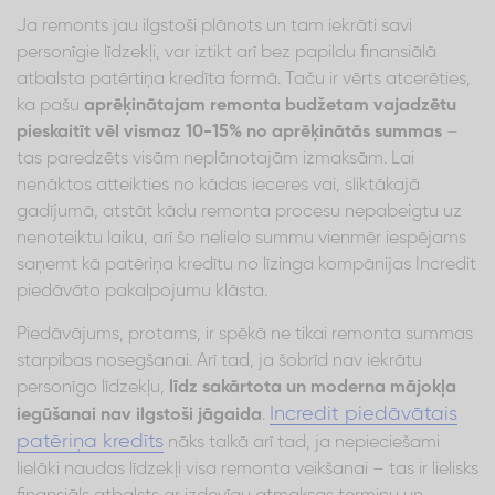
Ja remonts jau ilgstoši plānots un tam iekrāti savi
personīgie līdzekļi, var iztikt arī bez papildu finansiālā
atbalsta patērtiņa kredīta formā. Taču ir vērts atcerēties,
ka pašu
aprēķinātajam remonta budžetam vajadzētu
pieskaitīt vēl vismaz 10-15% no aprēķinātās summas
–
tas paredzēts visām neplānotajām izmaksām. Lai
nenāktos atteikties no kādas ieceres vai, sliktākajā
gadījumā, atstāt kādu remonta procesu nepabeigtu uz
nenoteiktu laiku, arī šo nelielo summu vienmēr iespējams
saņemt kā patēriņa kredītu no līzinga kompānijas Incredit
piedāvāto pakalpojumu klāsta.
Piedāvājums, protams, ir spēkā ne tikai remonta summas
starpības nosegšanai. Arī tad, ja šobrīd nav iekrātu
personīgo līdzekļu,
līdz sakārtota un moderna mājokļa
Incredit piedāvātais
iegūšanai nav ilgstoši jāgaida
.
patēriņa kredīts
nāks talkā arī tad, ja nepieciešami
lielāki naudas līdzekļi visa remonta veikšanai – tas ir lielisks