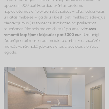
aptuveni 1000 eur! Papildus iekārtai, protams,
nepieciešamas arī elektroniskās ierīces – plīts, ledusskapis
un citas mēbeles – galds un krēsli, bet, meklējot izdevīgus
piedāvājumus (un tomēr arī izvairoties no pārliecīgas
taupīšanas “skopais maksā divreiz” gaumē),
virtuves
remontā iespējams iekļauties pat 3000 eur
. Uzmanīgi
jāaprēķina arī maksa par meistaru darbu, kas, visdrīzāk,
maksās vairāk nekā jebkuras citas atsevišķas vienības
iegāde.