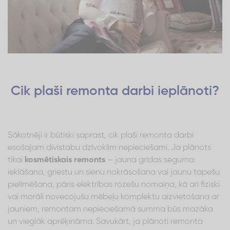
Cik plaši remonta darbi ieplānoti?
Sākotnēji ir būtiski saprast, cik plaši remonta darbi
esošajam divistabu dzīvoklim nepieciešami. Ja plānots
tikai
kosmētiskais remonts
– jauna grīdas seguma
ieklāšana, griestu un sienu nokrāsošana vai jaunu tapešu
pielīmēšana, pāris elektrības rozešu nomaiņa, kā arī fiziski
vai morāli novecojušu mēbeļu komplektu aizvietošana ar
jauniem, remontam nepieciešamā summa būs mazāka
un vieglāk aprēķināma. Savukārt, ja plānoti remonta