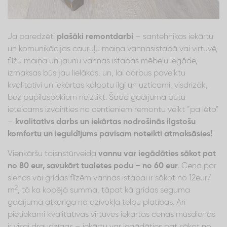
Ja paredzēti
plašāki remontdarbi
– santehnikas iekārtu
un komunikācijas cauruļu maiņa vannasistabā vai virtuvē,
flīžu maiņa un jaunu vannas istabas mēbeļu iegāde,
izmaksas būs jau lielākas, un, lai darbus paveiktu
kvalitatīvi un iekārtas kalpotu ilgi un uzticami, visdrīzāk,
bez papildspēkiem neiztikt. Šādā gadījumā būtu
ieteicams izvairīties no centieniem remontu veikt “pa lēto”
–
kvalitatīvs darbs un iekārtas nodrošinās ilgstošu
komfortu un ieguldījums pavisam noteikti atmaksāsies!
Vienkāršu taisnstūrveida
vannu var iegādāties sākot pat
no 80 eur, savukārt tualetes podu – no 60 eur
. Cena par
sienas vai grīdas flīzēm vannas istabai ir sākot no 12eur/
2
m
, tā ka kopējā summa, tāpat kā grīdas seguma
gadījumā atkarīga no dzīvokļa telpu platības. Arī
pietiekami kvalitatīvas virtuves iekārtas cenas mūsdienās
ir visai draudzīgas – iekārtu var iegādāties pat sākot no