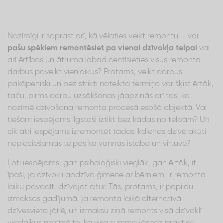
Nozīmīgi ir saprast arī, kā vēlaties veikt remontu – vai
pašu spēkiem remontēsiet pa vienai dzīvokļa telpai
vai
arī ērtības un ātruma labad centīsieties visus remonta
darbus paveikt vienlaikus? Protams, veikt darbus
pakāpeniski un bez strikti noteikta termiņa var šķist ērtāk,
taču, pirms darbu uzsākšanas jāapzinās arī tas, ko
nozīmē dzīvošana remonta procesā esošā objektā. Vai
tiešām iespējams ilgstoši iztikt bez kādas no telpām? Un
cik ātri iespējams izremontēt tādas ikdienas dzīvē akūti
nepieciešamas telpas kā vannas istaba un virtuve?
Ļoti iespējams, gan psiholoģiski vieglāk, gan ērtāk, it
īpaši, ja dzīvokli apdzīvo ģimene ar bērniem, ir remonta
laiku pavadīt, dzīvojot citur. Tās, protams, ir papildu
izmaksas gadījumā, ja remonta laikā alternatīvā
dzīvesvieta jāīrē, un izmaksu ziņā remonts visā dzīvoklī
vienlaikus nozīmē to, ka visa summa jāsedz praktiski