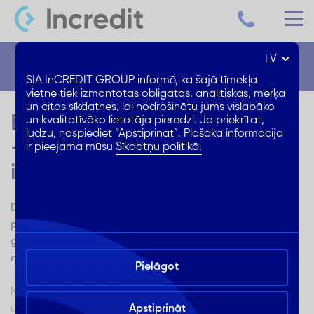
LV
Blogs
SIA InCREDIT GROUP informē, ka šajā tīmekļa
vietnē tiek izmantotas obligātās, analītiskās, mērķa
un citas sīkdatnes, lai nodrošinātu jums vislabāko
Divistabu dzīvokļa remonts
un kvalitatīvāko lietotāja pieredzi. Ja priekrītat,
lūdzu, nospiediet “Apstiprināt”. Plašāka informācija
– kā aprēķināt gaidāmās
ir pieejama mūsu
Sīkdatņu politikā.
izmaksas?
Dzīvokļa remonts ir nopietns lēmums, kuru pieņemot,
protams, vēlamies pēc iespējas precīzāk laikus noteikt
gaidāmās izmaksas. Kādi faktori jāņem vērā, lai
noteiktu nepieciešamo ieguldījumu?
Pielāgot
Mūsu dzīves telpai ikdienā ir liela nozīme – vide, kurā
uzturamies, atstāj milzīgu iespaidu uz mūsu sajūtām,
Apstiprināt