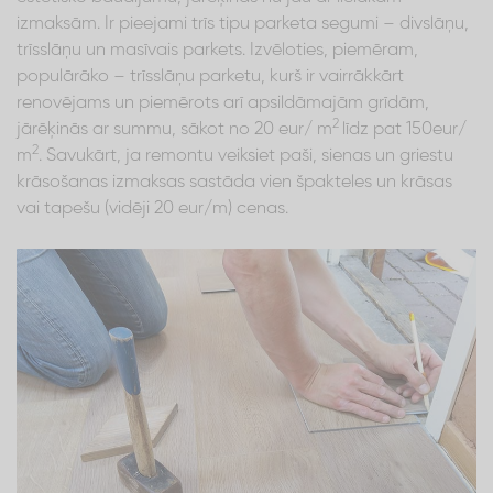
izmaksām. Ir pieejami trīs tipu parketa segumi – divslāņu,
trīsslāņu un masīvais parkets. Izvēloties, piemēram,
populārāko – trīsslāņu parketu, kurš ir vairrākkārt
renovējams un piemērots arī apsildāmajām grīdām,
2
jārēķinās ar summu, sākot no 20 eur/ m
līdz pat 150eur/
2
m
. Savukārt, ja remontu veiksiet paši, sienas un griestu
krāsošanas izmaksas sastāda vien špakteles un krāsas
vai tapešu (vidēji 20 eur/m) cenas.