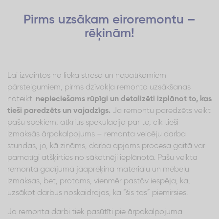
Pirms uzsākam eiroremontu –
rēķinām!
Lai izvairītos no lieka stresa un nepatīkamiem
pārsteigumiem, pirms dzīvokļa remonta uzsākšanas
noteikti
nepieciešams rūpīgi un detalizēti izplānot to, kas
tieši paredzēts un vajadzīgs.
Ja remontu paredzēts veikt
pašu spēkiem, atkritīs spekulācija par to, cik tieši
izmaksās ārpakalpojums – remonta veicēju darba
stundas, jo, kā zināms, darba apjoms procesa gaitā var
pamatīgi atšķirties no sākotnēji ieplānotā. Pašu veikta
remonta gadījumā jāaprēķina materiālu un mēbeļu
izmaksas, bet, protams, vienmēr pastāv iespēja, ka,
uzsākot darbus noskaidrojas, ka “šis tas” piemirsies.
Ja remonta darbi tiek pasūtīti pie ārpakalpojuma