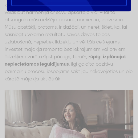
komfortu un, protams, arī pašapziņu. Ikviens no mums
vēlas būt harmonijā ar savu apkārtējo vidi – lai tā
atspoguļo mūsu iekšējo pasauli, nomierina, iedvesmo.
Mūsu apstākļi, protams, ir dažādi, un nereti šķiet, ka, lai
sasniegtu vēlamo rezultātu savas dzīves telpas
uzlabošanā, nepietiek līdzekļu un vēl tāls ceļš ejams.
Investēt mājokļa remontā bez iekrājumiem vai brīviem
līdzekļiem varētu šķist pāragri, tomēr,
rūpīgi izplānojot
nepieciešamos ieguldījumus
, ilgi gaidīto pozitīvu
pārmaiņu procesu iespējams sākt jau nekavējoties un pie
kārotā mājokļa tikt ātrāk.