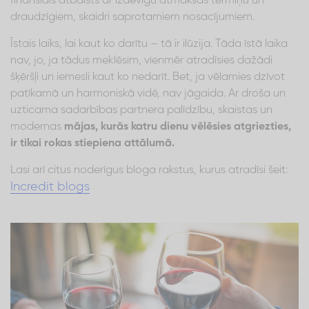
finansiāls atbalsts ar izdevīgu atmaksas termiņu un
draudzīgiem, skaidri saprotamiem nosacījumiem.
Īstais laiks, lai kaut ko darītu – tā ir ilūzija. Tāda īstā laika
nav, jo, ja tādus meklēsim, vienmēr atradīsies dažādi
šķēršļi un iemesli kaut ko nedarīt. Bet, ja vēlamies dzīvot
patīkamā un harmoniskā vidē, nav jāgaida. Ar droša un
uzticama sadarbības partnera palīdzību, skaistas un
modernas
mājas, kurās katru dienu vēlēsies atgriezties,
ir tikai rokas stiepiena attālumā.
Lasi arī citus noderīgus bloga rakstus, kurus atradīsi šeit:
Incredit blogs