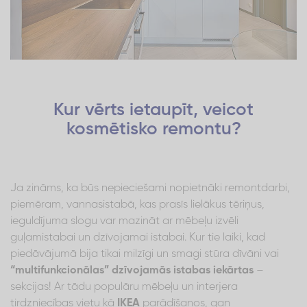
Kur vērts ietaupīt, veicot
kosmētisko remontu?
Ja zināms, ka būs nepieciešami nopietnāki remontdarbi,
piemēram, vannasistabā, kas prasīs lielākus tēriņus,
ieguldījuma slogu var mazināt ar mēbeļu izvēli
guļamistabai un dzīvojamai istabai. Kur tie laiki, kad
piedāvājumā bija tikai milzīgi un smagi stūra dīvāni vai
“multifunkcionālas” dzīvojamās istabas iekārtas
–
sekcijas! Ar tādu populāru mēbeļu un interjera
tirdzniecības vietu kā
IKEA
parādīšanos, gan