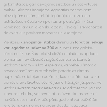
guļamistabas, gan dzīvojamās istabas un pat virtuves
mēbeļu iekārtas iespējams iegādāties par pavisam
pievilcīgām cenām, turklāt, iegādājoties dizaineru
izstrādātus mēbeļu komplektus ar pievilcīgām krāsu
kombinācijām un lakonisku dizainu, “svaigi” izremontētais
dzīvoklis kļūs pavisam moderns un iekārojams.
Vienkāršu
dzīvojamās istabas dīvānu
un tāpat arī sekciju
var iegādāties
,
sākot no 300 eur
, bet žurnālgaldiņu –
sākot no 25 eur. Šos, relatīvi biežāk maināmos apdares
elementus nav jābaidās iegādāties par salīdzinoši
lētākām cenām – ir ļoti iespējams, ka mēbeļu “morālā
novecošana” notiks ātrāk nekā parādīsies pirmās
nopietnās nolietojuma pazīmes, kas liecinātu par to, ka
pienācis laiks lūkoties pēc kā jauna. Rūpīgāk jāapsver, vai
lētākas iekārtas tiešām ieteicams iegādāties tad, ja runa
ir par santehniku, vannas istabas flīzēm (kuras noteikti
nevēlēsieties mainīt ik pēc pāris gadiem) vai iebūvētām
iekārtām, kuru nomaiņa prasīs daudz invazīvāku