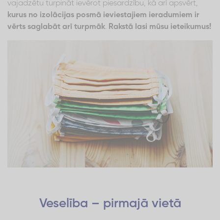
vajadzētu turpināt ievērot piesardzību, kā arī apsvērt,
kurus no izolācijas posmā ieviestajiem ieradumiem ir
vērts saglabāt arī turpmāk
.
Rakstā lasi mūsu ieteikumus!
Veselība – pirmajā vietā