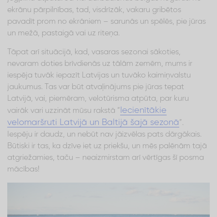
ekrānu pārpilnības, tad, visdrīzāk, vakaru gribētos
pavadīt prom no ekrāniem – sarunās un spēlēs, pie jūras
un mežā, pastaigā vai uz riteņa.
Tāpat arī situācijā, kad, vasaras sezonai sākoties,
nevaram doties brīvdienās uz tālām zemēm, mums ir
iespēja tuvāk iepazīt Latvijas un tuvāko kaimiņvalstu
jaukumus. Tas var būt atvaļinājums pie jūras tepat
Latvijā, vai, piemēram, velotūrisma atpūta, par kuru
Iecienītākie
vairāk vari uzzināt mūsu rakstā “
velomaršruti Latvijā un Baltijā šajā sezonā
”.
Iespēju ir daudz, un nebūt nav jāizvēlas pats dārgākais.
Būtiski ir tas, ka dzīve iet uz priekšu, un mēs palēnām tajā
atgriežamies, taču – neaizmirstam arī vērtīgas šī posma
mācības!