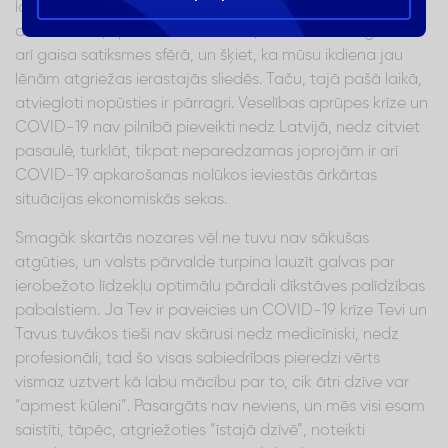
laikā”. Pārvietošanās starp Eiropas valstīm, vismaz ar
automašīnu, kļūst aizvien brīvāka, kustība sāk atgriezties
arī gaisa satiksmes sfērā, un šķiet, ka mūsu ikdiena jau
lēnām atgriežas ierastajās sliedēs. Taču, tajā pašā laikā,
atviegloti nopūsties ir pārragri. Veselības aprūpes krīze un
COVID-19 nav pilnībā pieveikti nedz Latvijā, nedz citviet
pasaulē, turklāt, tikpat neparedzamas joprojām ir arī
COVID-19 apkarošanas nolūkos ieviestās ārkārtas
situācijas ekonomiskās sekas.
Smagāk skartās nozares vēl ne tuvu nav sākušas
atgūties, un valsts pārvalde turpina lauzīt galvas par
ierobežoto līdzekļu optimālu pārdali dīkstāves palīdzības
pabalstiem. Ja Tev ir paveicies un COVID-19 krīze Tevi un
Tavus tuvākos tieši nav skārusi nedz medicīniski, nedz
profesionāli, tad šo visas sabiedrības pieredzi vērts
vismaz uztvert kā labu mācību par to, cik ātri dzīve var
“apmest kūleni”. Pasargāts nav neviens, un mēs visi esam
saistīti, tāpēc, atgriežoties “īstajā dzīvē”, noteikti