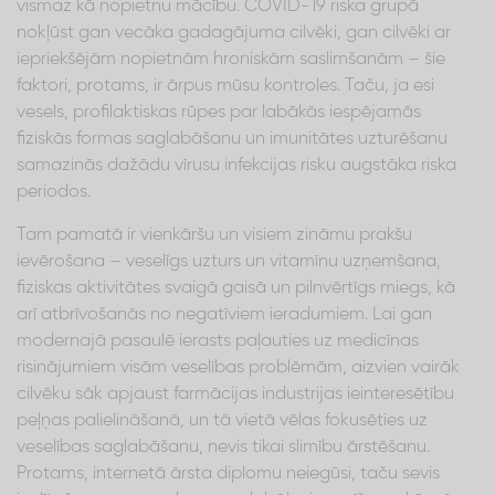
vismaz kā nopietnu mācību. COVID-19 riska grupā
nokļūst gan vecāka gadagājuma cilvēki, gan cilvēki ar
iepriekšējām nopietnām hroniskām saslimšanām – šie
faktori, protams, ir ārpus mūsu kontroles. Taču, ja esi
vesels, profilaktiskas rūpes par labākās iespējamās
fiziskās formas saglabāšanu un imunitātes uzturēšanu
samazinās dažādu vīrusu infekcijas risku augstāka riska
periodos.
Tam pamatā ir vienkāršu un visiem zināmu prakšu
ievērošana – veselīgs uzturs un vitamīnu uzņemšana,
fiziskas aktivitātes svaigā gaisā un pilnvērtīgs miegs, kā
arī atbrīvošanās no negatīviem ieradumiem. Lai gan
modernajā pasaulē ierasts paļauties uz medicīnas
risinājumiem visām veselības problēmām, aizvien vairāk
cilvēku sāk apjaust farmācijas industrijas ieinteresētību
peļņas palielināšanā, un tā vietā vēlas fokusēties uz
veselības saglabāšanu, nevis tikai slimību ārstēšanu.
Protams, internetā ārsta diplomu neiegūsi, taču sevis