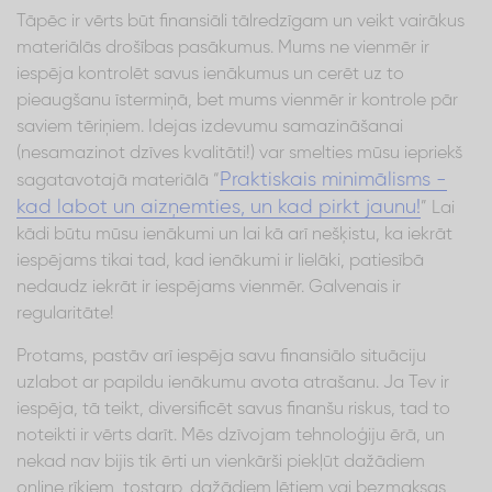
Tāpēc ir vērts būt finansiāli tālredzīgam un veikt vairākus
materiālās drošības pasākumus. Mums ne vienmēr ir
iespēja kontrolēt savus ienākumus un cerēt uz to
pieaugšanu īstermiņā, bet mums vienmēr ir kontrole pār
saviem tēriņiem. Idejas izdevumu samazināšanai
(nesamazinot dzīves kvalitāti!) var smelties mūsu iepriekš
Praktiskais minimālisms -
sagatavotajā materiālā “
kad labot un aizņemties, un kad pirkt jaunu!
” Lai
kādi būtu mūsu ienākumi un lai kā arī nešķistu, ka iekrāt
iespējams tikai tad, kad ienākumi ir lielāki, patiesībā
nedaudz iekrāt ir iespējams vienmēr. Galvenais ir
regularitāte!
Protams, pastāv arī iespēja savu finansiālo situāciju
uzlabot ar papildu ienākumu avota atrašanu. Ja Tev ir
iespēja, tā teikt, diversificēt savus finanšu riskus, tad to
noteikti ir vērts darīt. Mēs dzīvojam tehnoloģiju ērā, un
nekad nav bijis tik ērti un vienkārši piekļūt dažādiem
online rīkiem, tostarp, dažādiem lētiem vai bezmaksas