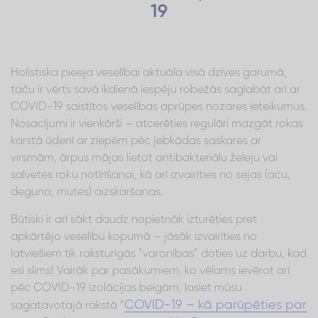
19
Holistiska pieeja veselībai aktuāla visā dzīves garumā,
taču ir vērts savā ikdienā iespēju robežās saglabāt arī ar
COVID-19 saistītos veselības aprūpes nozares ieteikumus.
Nosacījumi ir vienkārši – atcerēties regulāri mazgāt rokas
karstā ūdenī ar ziepēm pēc jebkādas saskares ar
virsmām, ārpus mājas lietot antibakteriālu želeju vai
salvetes roku notīrīšanai, kā arī izvairīties no sejas (acu,
deguna, mutes) aizskaršanas.
Būtiski ir arī sākt daudz nopietnāk izturēties pret
apkārtējo veselību kopumā – jāsāk izvairīties no
latviešiem tik raksturīgās “varonības” doties uz darbu, kad
esi slims! Vairāk par pasākumiem, ko vēlams ievērot arī
pēc COVID-19 izolācijas beigām, lasiet mūsu
COVID-19 – kā parūpēties par
sagatavotajā rakstā “