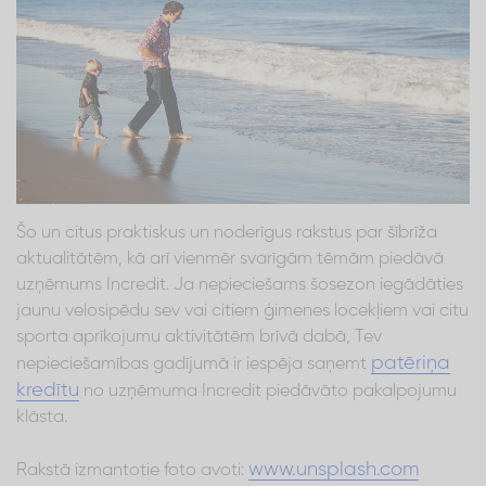
Šo un citus praktiskus un noderīgus rakstus par šībrīža
aktualitātēm, kā arī vienmēr svarīgām tēmām piedāvā
uzņēmums Incredit. Ja nepieciešams šosezon iegādāties
jaunu velosipēdu sev vai citiem ģimenes locekļiem vai citu
sporta aprīkojumu aktivitātēm brīvā dabā, Tev
patēriņa
nepieciešamības gadījumā ir iespēja saņemt
kredītu
no uzņēmuma Incredit piedāvāto pakalpojumu
klāsta.
www.unsplash.com
Rakstā izmantotie foto avoti: