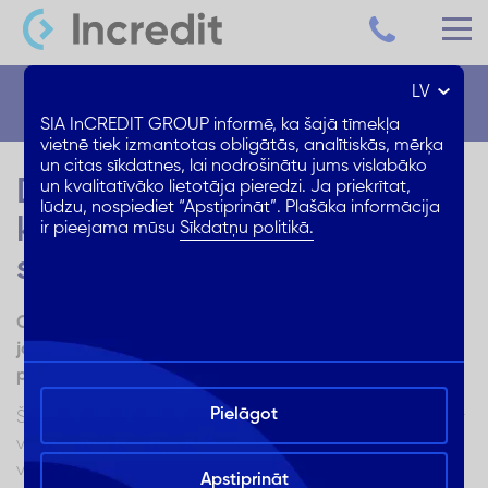
LV
Blogs
SIA InCREDIT GROUP informē, ka šajā tīmekļa
vietnē tiek izmantotas obligātās, analītiskās, mērķa
un citas sīkdatnes, lai nodrošinātu jums vislabāko
Dzīve pēc izolācijas: kādus
un kvalitatīvāko lietotāja pieredzi. Ja priekrītat,
lūdzu, nospiediet “Apstiprināt”. Plašāka informācija
krīzes posma ieradumus
ir pieejama mūsu
Sīkdatņu politikā.
saglabāt?
COVID-19 ārkārtas fāzē katrs esam ieviesuši daudzus
jaunus ieradumus: kurus vērts saglabāt pēc krīzes
posma beigām, un kādas vērtīgas atziņas varam gūt?
Pielāgot
Šis ir posms, kad daudzi no mums ik pārdienas mostas ar
vēstuli no ziņu aģentūras LETA e-pasta kastītē, kura
vēsta par “jaunāko likumdošanā ārkārtējās situācijas
Apstiprināt