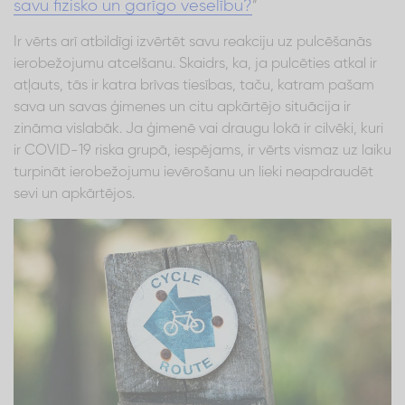
savu fizisko un garīgo veselību?
”
Ir vērts arī atbildīgi izvērtēt savu reakciju uz pulcēšanās
ierobežojumu atcelšanu. Skaidrs, ka, ja pulcēties atkal ir
atļauts, tās ir katra brīvas tiesības, taču, katram pašam
sava un savas ģimenes un citu apkārtējo situācija ir
zināma vislabāk. Ja ģimenē vai draugu lokā ir cilvēki, kuri
ir COVID-19 riska grupā, iespējams, ir vērts vismaz uz laiku
turpināt ierobežojumu ievērošanu un lieki neapdraudēt
sevi un apkārtējos.