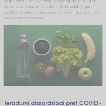
izglītošana un sava ķermeņa labāka iepazīšana, kā arī
preventīvas rūpes par veselību noteikti uzlabos gan
izredzes izvairīties no ikgadējiem vīrusiem, gan spēju par
sevi parūpēties kopumā.
Ieradumi aizsardzībai pret COVID-