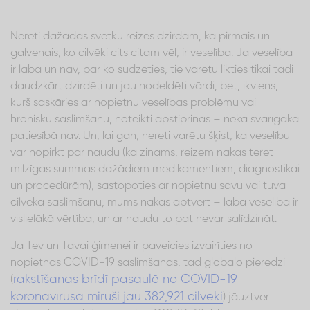
Nereti dažādās svētku reizēs dzirdam, ka pirmais un
galvenais, ko cilvēki cits citam vēl, ir veselība. Ja veselība
ir laba un nav, par ko sūdzēties, tie varētu likties tikai tādi
daudzkārt dzirdēti un jau nodeldēti vārdi, bet, ikviens,
kurš saskāries ar nopietnu veselības problēmu vai
hronisku saslimšanu, noteikti apstiprinās – nekā svarīgāka
patiesībā nav. Un, lai gan, nereti varētu šķist, ka veselību
var nopirkt par naudu (kā zināms, reizēm nākās tērēt
milzīgas summas dažādiem medikamentiem, diagnostikai
un procedūrām), sastopoties ar nopietnu savu vai tuva
cilvēka saslimšanu, mums nākas aptvert – laba veselība ir
vislielākā vērtība, un ar naudu to pat nevar salīdzināt.
Ja Tev un Tavai ģimenei ir paveicies izvairīties no
nopietnas COVID-19 saslimšanas, tad globālo pieredzi
rakstīšanas brīdī pasaulē no COVID-19
(
koronavīrusa miruši jau 382,921 cilvēki
) jāuztver