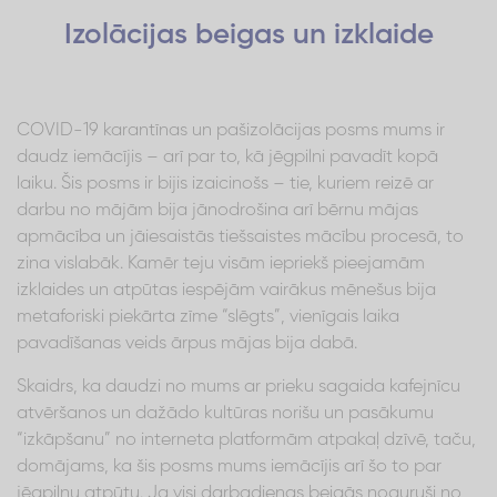
Izolācijas beigas un izklaide
COVID-19 karantīnas un pašizolācijas posms mums ir
daudz iemācījis – arī par to, kā jēgpilni pavadīt kopā
laiku. Šis posms ir bijis izaicinošs – tie, kuriem reizē ar
darbu no mājām bija jānodrošina arī bērnu mājas
apmācība un jāiesaistās tiešsaistes mācību procesā, to
zina vislabāk. Kamēr teju visām iepriekš pieejamām
izklaides un atpūtas iespējām vairākus mēnešus bija
metaforiski piekārta zīme “slēgts”, vienīgais laika
pavadīšanas veids ārpus mājas bija dabā.
Skaidrs, ka daudzi no mums ar prieku sagaida kafejnīcu
atvēršanos un dažādo kultūras norišu un pasākumu
“izkāpšanu” no interneta platformām atpakaļ dzīvē, taču,
domājams, ka šis posms mums iemācījis arī šo to par
jēgpilnu atpūtu. Ja visi darbadienas beigās noguruši no