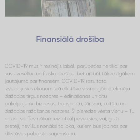
Finansiālā drošība
COVID-19 mūs ir rosinājis labāk parūpēties ne tikai par
savu veselību un fizisko drošību, bet arī būt tālredzīgākam
jautājumā par finansēm. COVID-19 rezultātā
izveidojusies ekonomiskā dīkstāve vissmagāk ietekmēja
dažādas tirgus nozares – ēdināšanas un citu
pakalpojumu biznesus, transportu, tūrismu, kultūru un
dažādas ražošanas nozares. Šī pieredze vēsta vienu – Tu
nezini, vai Tev nākamreiz atkal paveiksies, vai, gluži
pretēji, nevilšus nonāksi to lokā, kuriem būs jācīnās par
dīkstāves pabalsta saņemšanu.