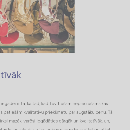
atīvāk
a iegādei ir tā, ka tad, kad Tev tiešām nepieciešams kas
ies patiešām kvalitatīvu priekšmetu par augstāku cenu. Tā
pirksi mazāk, varēsi iegādāties dārgāk un kvalitatīvāk, un,
tas kalpos ilgāk, un tās nebūs jāiegādājas atkal un atkal