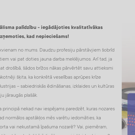
ālisma palīdzību - iegādājoties kvalitatīvākas
aizņemoties, kad nepieciešams!
ms ikvienam no mums. Daudzu profesiju pārstāvjiem šobrīd
em vai pat doties jauna darba meklējumos. Arī tad, ja
at drošībā, šādos brīžos nākas pārvērtēt savu attieksmi
kotnēji šķita, ka konkrētā veselības aprūpes krīze
strijas – sabiedriskās ēdināšanas, izklaides un kultūras
iju jāraugās plašāk.
a principā nekad nav iespējams paredzēt, kuras nozares
 tad normālos apstākļos mēs varētu iedomāties, ka
sporta vai nekustamā īpašuma nozarē? Vai, piemēram,