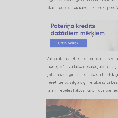
tikai tāpēc, ka tās savu laiku nokalpojuša
Var, protams, iebilst, ka problēma nav t
modeļi ir “savu laiku nokalpojuši”, bet 
gribam izmēģināt citu stilu un tamlīdzīg
nereti tie būs ilglaicīgi ne tikai izturības
kā arī mēbeles kalpos ilgi un kļūs par