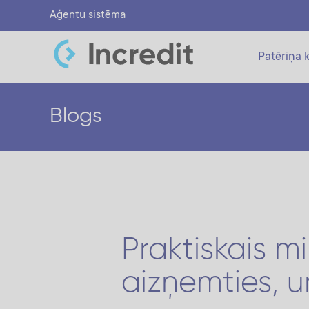
Aģentu sistēma
Patēriņa k
Blogs
Praktiskais m
aizņemties, u