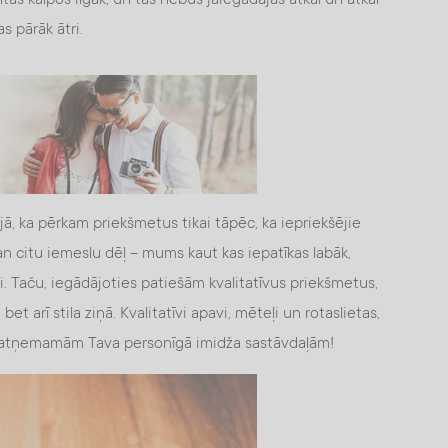
s pārāk ātri.
ajā, ka pērkam priekšmetus tikai tāpēc, ka iepriekšējie
gan citu iemeslu dēļ – mums kaut kas iepatīkas labāk,
i. Taču, iegādājoties patiešām kvalitatīvus priekšmetus,
, bet arī stila ziņā. Kvalitatīvi apavi, mēteļi un rotaslietas,
 neatņemamām Tava personīgā imidža sastāvdaļām!