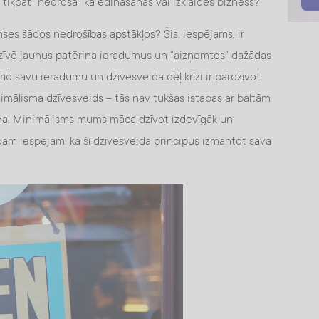
tikpat “nedroša” kā ēdināšanas vai izklaides bizness?
anses šādos nedrošības apstākļos? Šis, iespējams, ir
 dzīvē jaunus patēriņa ieradumus un “aizņemtos” dažādas
īd savu ieradumu un dzīvesveida dēļ krīzi ir pārdzīvot
nimālisma dzīvesveids – tās nav tukšas istabas ar baltām
na. Minimālisms mums māca dzīvot izdevīgāk un
žādām iespējām, kā šī dzīvesveida principus izmantot savā