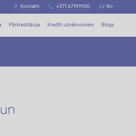
Kontakti
+371 67199100
LV
RU
a
Pārkreditācija
Kredīti uzņēmumiem
Blogs
 un