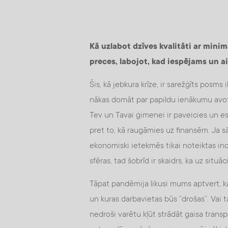
Kā uzlabot dzīves kvalitāti ar minim
preces, labojot, kad iespējams un 
Šis, kā jebkura krīze, ir sarežģīts pos
nākas domāt par papildu ienākumu avoti
Tev un Tavai ģimenei ir paveicies un es
pret to, kā raugāmies uz finansēm. Ja sā
ekonomiski ietekmēs tikai noteiktas indu
sfēras, tad šobrīd ir skaidrs, ka uz situāc
Tāpat pandēmija likusi mums aptvert, k
un kuras darbavietas būs “drošas”. Vai
nedroši varētu kļūt strādāt gaisa tran