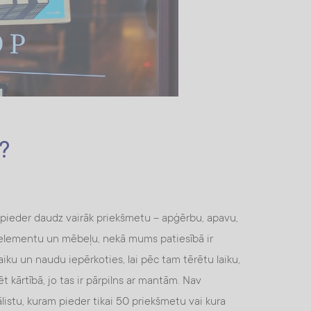
?
ieder daudz vairāk priekšmetu – apģērbu, apavu,
o elementu un mēbeļu, nekā mums patiesībā ir
iku un naudu iepērkoties, lai pēc tam tērētu laiku,
 kārtībā, jo tas ir pārpilns ar mantām. Nav
istu, kuram pieder tikai 50 priekšmetu vai kura