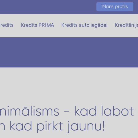
Mans profils
redīts
Kredīts PRIMA
Kredīts auto iegādei
Kredītlīnij
inimālisms - kad labot
n kad pirkt jaunu!