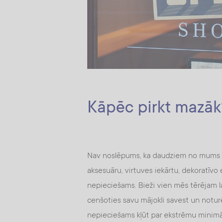
Kāpēc pirkt mazāk
Nav noslēpums, ka daudziem no mums p
aksesuāru, virtuves iekārtu, dekoratīv
nepieciešams. Bieži vien mēs tērējam la
cenšoties savu mājokli savest un noturēt
nepieciešams kļūt par ekstrēmu minimāl