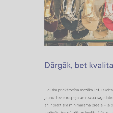
Dārgāk, bet kvalit
Lieliska priekšrocība mazāka lietu skait
jauns, Tev ir iespēja un rocība iegādāt
arī ir praktiskā minimālisma pieeja – ja 
iegādājoties dārgāk un kvalitatīvāk, man