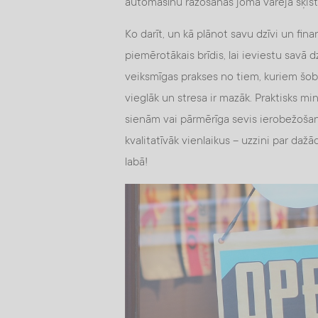
automašīnu ražošanas joma varēja šķist 
Ko darīt, un kā plānot savu dzīvi un fin
piemērotākais brīdis, lai ieviestu savā
veiksmīgas prakses no tiem, kuriem šobr
vieglāk un stresa ir mazāk. Praktisks mi
sienām vai pārmērīga sevis ierobežoša
kvalitatīvāk vienlaikus – uzzini par da
labā!