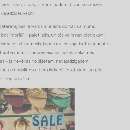
n viens krēsls. Taču, ir vērts padomāt, vai mēs reizēm
vajadzības vadīti.
patērētājības ietvaros ir ierasts domāt, ka mums
bet “morāli” – paiet laiks, un tās vairs nav pietiekami
das kāds cits iemesls, kāpēc mums vajadzētu iegādāties
patiesībā mums ir nepieciešams mazāk, nekā mēs
ies – ja nevēlies no šķietami nevajadzīgajiem
ni tos nodalīt no citiem ikdienā lietotajiem, un pēc
uši nepieciešami.