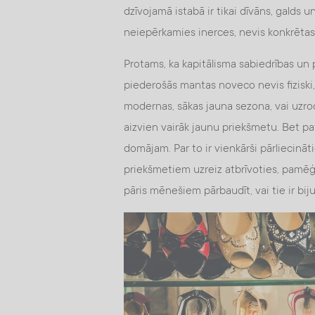
dzīvojamā istabā ir tikai dīvāns, galds u
neiepērkamies inerces, nevis konkrētas 
Protams, ka kapitālisma sabiedrības un 
piederošās mantas noveco nevis fiziski, 
modernas, sākas jauna sezona, vai uzro
aizvien vairāk jaunu priekšmetu. Bet 
domājam. Par to ir vienkārši pārliecināt
priekšmetiem uzreiz atbrīvoties, pamēģi
pāris mēnešiem pārbaudīt, vai tie ir bij