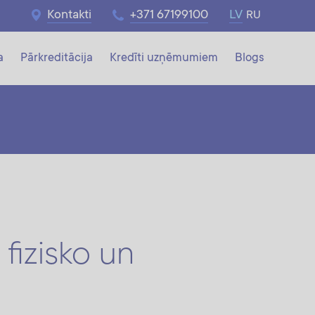
Kontakti
+371 67199100
LV
RU
a
Pārkreditācija
Kredīti uzņēmumiem
Blogs
fizisko un