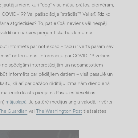
z jautājumiem, kuri “deg” visu mūsu prātos, piemēram,
t COVID-19? Vai pašizolācija “strādās”? Vai arī, līdz ko
mšana atgriezīsies? To, patiesībā, neviens vēl nespēj
 – valdībām nāksies pieņemt skarbus lēmumus.
s būt informēts par notiekošo – taču ir vērts pašam sev
igiēnas” noteikumus. Informāciju par COVID-19 vēlams
rās no spēcīgām interpretācijām un nepamatotiem
 būt informēts par pēdējiem datiem – visā pasaulē un
kaitu, kā arī par dažādo rādītāju izmaiņām diendienā,
s materiālu klāsts pieejams Pasaules Veselības
on)
mājaslapā
. Ja patērē medijus angļu valodā, ir vērts
The Guardian
vai
The Washington Post
tiešsaistes