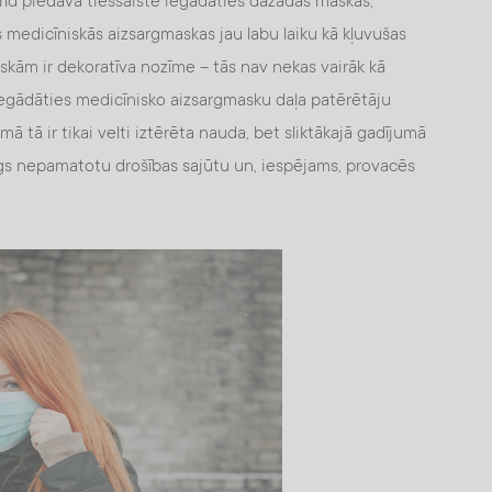
rīd piedāvā tiešsaistē iegādāties dažādas maskas,
 medicīniskās aizsargmaskas jau labu laiku kā kļuvušas
maskām ir dekoratīva nozīme – tās nav nekas vairāk kā
egādāties medicīnisko aizsargmasku daļa patērētāju
ā tā ir tikai velti iztērēta nauda, bet sliktākajā gadījumā
gs nepamatotu drošības sajūtu un, iespējams, provacēs