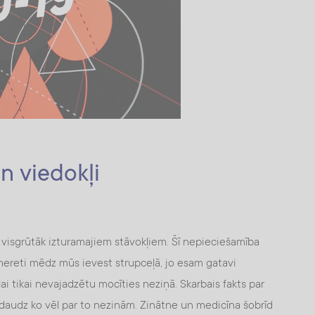
n viedokļi
 visgrūtāk izturamajiem stāvokļiem. Šī nepieciešamība
 nereti mēdz mūs ievest strupceļā, jo esam gatavi
ai tikai nevajadzētu mocīties neziņā. Skarbais fakts par
ti daudz ko vēl par to nezinām. Zinātne un medicīna šobrīd