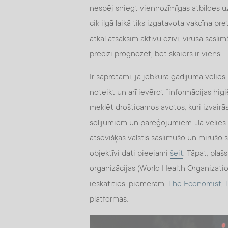
nespēj sniegt viennozīmīgas atbildes u
cik ilgā laikā tiks izgatavota vakcīna pre
atkal atsāksim aktīvu dzīvi, vīrusa sasli
precīzi prognozēt, bet skaidrs ir viens
Ir saprotami, ja jebkurā gadījumā vēlie
noteikt un arī ievērot “informācijas h
meklēt drošticamos avotos, kuri izvai
solījumiem un pareģojumiem. Ja vēlies
atsevišķās valstīs saslimušo un mirušo s
objektīvi dati pieejami
šeit
. Tāpat, plaš
organizācijas (World Health Organizati
ieskatīties, piemēram,
The Economist
,
platformās.