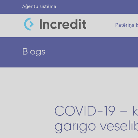
Aģentu sistēma
Patēriņa k
Blogs
COVID-19 – kā
garīgo veselī