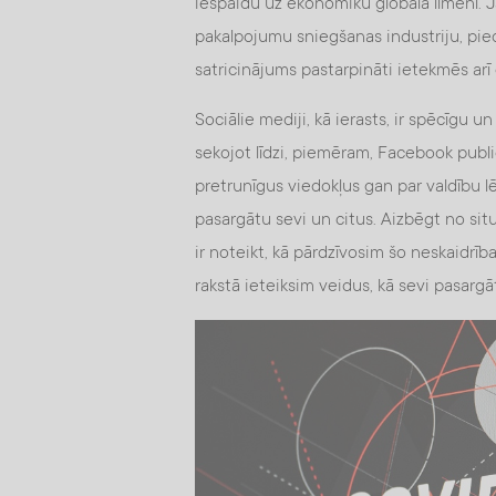
iespaidu uz ekonomiku globālā līmenī. Ja
pakalpojumu sniegšanas industriju, piedz
satricinājums pastarpināti ietekmēs arī c
Sociālie mediji, kā ierasts, ir spēcīgu
sekojot līdzi, piemēram, Facebook publ
pretrunīgus viedokļus gan par valdību 
pasargātu sevi un citus. Aizbēgt no si
ir noteikt, kā pārdzīvosim šo neskaidr
rakstā ieteiksim veidus, kā sevi pasargāt