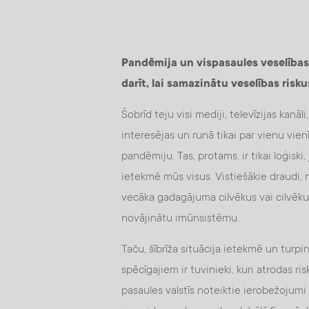
Pandēmija un vispasaules veselības 
darīt, lai samazinātu veselības risk
Šobrīd teju visi mediji, televīzijas kanā
interesējas un runā tikai par vienu vie
pandēmiju. Tas, protams, ir tikai loģiski,
ietekmē mūs visus. Vistiešākie draudi, n
vecāka gadagājuma cilvēkus vai cilvēku
novājinātu imūnsistēmu.
Taču, šībrīža situācija ietekmē un turpi
spēcīgajiem ir tuvinieki, kuri atrodas 
pasaules valstīs noteiktie ierobežojumi a