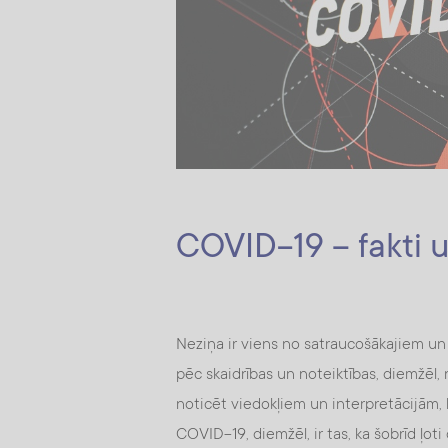
COVID-19 – fakti u
Neziņa ir viens no satraucošākajiem un
pēc skaidrības un noteiktības, diemžēl,
noticēt viedokļiem un interpretācijām, l
COVID-19, diemžēl, ir tas, ka šobrīd ļo