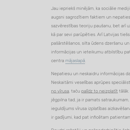
Jau iepriekš minējām, ka sociālie mediji
augsni sagrozītiem faktiem un nepatiesa
sazvērestības teoriju paušanu, bet arī 
kā par sevi parūpēties. Arī Latvijas tie
pašārstēšanos, silta ūdens dzeršanu un ta
informācijas un ieteikumu atbilstību pat
centra
mājaslapā
.
Nepatiesu un neskaidru informācijas dau
Neskaitāmi veselības aprūpes speciālisti
no vīrusa
, taču
palīdz to neizplatīt
tālāk.
jēgpilna tad, ja ir pamats satraukumam, k
ieguldījums vīrusa izplatības aizkavēšan
ir gadījumi, kad pat inficētam patienta