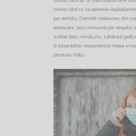
Daudzi ražotāji un pašnodarbinātie šob
ņemot vērā to, ka aptiekās iegādājamās
par deficītu. Diemžēl, lielākoties, šīm 
aksesuārs, taču izmisumā par nespēju i
izvēlas šādu risinājumu. Labākajā gadījum
šī aizsardzībai nepiemērotā maska snie
pārdrošu rīcību.