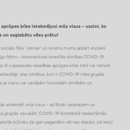
aprūpes krīze ietekmējusi mūs visus – uzzini, ko
us un saglabātu vēsu prātu!
li, sociālo tīklu “sienas” un ikviens mums apkārt esošais
nīgu tēmu – koronavīrusa izraisītās slimības COVID-19
 jo šī vispasaules veselības aprūpes krīze tieši vai netieši
ešaubīgi, skar cilvēkus, kuri ir COVID-19 riska grupās:
s ar vienu vai vairākām hroniskām slimībām un
nās ietekmēt mūs visus – arī fiziski veselajiem un
riska grupās, savukārt, COVID-19 kontekstā neskaitāmās
tstās būtisku (lai gan pagaidām vēl nav skaidrs, cik lielu)