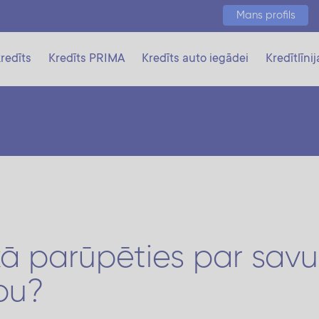
Mans profils
redīts
Kredīts PRIMA
Kredīts auto iegādei
Kredītlīnij
 parūpēties par savu 
bu?