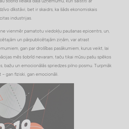
u šobrīd lielākā daļa uzņēmumu, kuri saistīti ar
īvo dīkstāvi, bet ir skaidrs, ka šāds ekonomiskais
itas industrijas.
 un ne vienmēr pamatotu viedokļu paušanas epicentrs, un,
icētajām un pārpublicētajām ziņām, var atrast
lēmumiem, gan par drošības pasākumiem, kurus veikt, lai
tuācijas mēs šobrīd nevaram, taču tikai mūsu pašu spēkos
ības, bažu un emocionālās spriedzes pilno posmu. Turpmāk
 – gan fiziski, gan emocionāli.