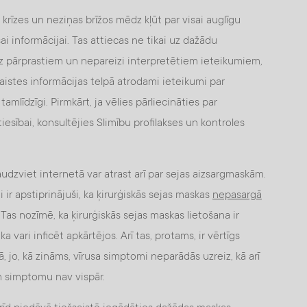
 krīzes un neziņas brīžos mēdz kļūt par visai auglīgu
i informācijai. Tas attiecas ne tikai uz dažādu
uz pārprastiem un nepareizi interpretētiem ieteikumiem,
šsaistes informācijas telpā atrodami ieteikumi par
mlīdzīgi. Pirmkārt, ja vēlies pārliecināties par
iesībai, konsultējies Slimību profilakses un kontroles
dzviet internetā var atrast arī par sejas aizsargmaskām.
 ir apstiprinājuši, ka ķirurģiskās sejas maskas
nepasargā
 Tas nozīmē, ka ķirurģiskās sejas maskas lietošana ir
a vari inficēt apkārtējos. Arī tas, protams, ir vērtīgs
ā, jo, kā zināms, vīrusa simptomi neparādās uzreiz, kā arī
m simptomu nav vispār.