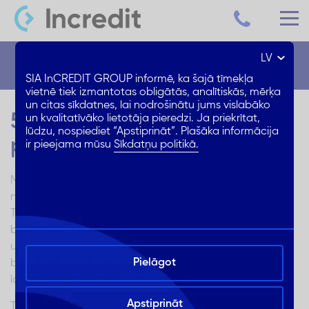
LV
Blogs
SIA InCREDIT GROUP informē, ka šajā tīmekļa
vietnē tiek izmantotas obligātās, analītiskās, mērķa
un citas sīkdatnes, lai nodrošinātu jums vislabāko
5 padomi drošiem
un kvalitatīvāko lietotāja pieredzi. Ja priekrītat,
lūdzu, nospiediet “Apstiprināt”. Plašāka informācija
pirkumiem tiešsaistē
ir pieejama mūsu
Sīkdatņu politikā.
Mūsdienās tiešsaistes veikalos var iegādāties visu, sākot
no zobu birstēm un beidzot ar sadzīves tehniku.
Tiešsaistes veikaliem ir daudz priekšrocību: tie darbojas
bez brīvdienām, tajos nav rindas, un jūs varat atrast visu
un jebkurā izmērā. Internetā jūs varat salīdzināt cenas,
Pielāgot
bieži vien preces var iegādāties lētāk, un jums nav jātērē
laiks, lai dotos uz veikalu otrā pilsētas malā.
Apstiprināt
Tomēr iepirkšanās internetā ir arī daži trūkumi. Viens no