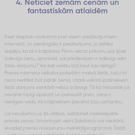
4. Neticiet zemām cenām un
fantastiskām atlaidēm
Esiet skeptiski noskaņoti pret visiem piedāvājumiem
internetā. Jo pievilcīgāks ir piedāvājums, jo lielāka
iespēja, ka tā ir krāpšana. Pirms veicat pirkumu par īpaši
izdevīgu cenu, apsveriet, vai pārdevējam ir izdevīgi veikt
šādu darījumu? Vai šeit varētu būt kaut kas nelāgs?
Preces interneta veikalos patiešām maksā lētāk, taču to
cena nedrīkst būt pārāk zema, citādi veikala īpašniekiem
šāds darījums vienkārši nebūs izdevīgs. Tā kā tiešsaistē jūs
nevarat rūpīgi apskatīt un pataustīt preci, cena ir
vienīgais veids, kā krāpniekiem pievērst jūsu uzmanību.
Lai neuzķertos uz šīs viltības, salīdziniet interesējošās
preces cenas. Izmantojiet vietni Salidzini.lv vai vienkārši
ievadiet preces nosaukumu meklētājprogrammā. Šādā