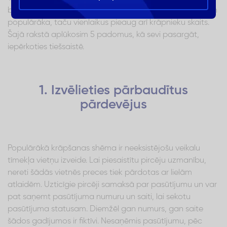
būtiskākajiem ir drošība. Iepirkšanās tiešsaistē kļūst arvien
populārāka, taču vienlaikus pieaug arī krāpnieku skaits.
Šajā rakstā aplūkosim 5 padomus, kā sevi pasargāt,
iepērkoties tiešsaistē.
1. Izvēlieties pārbaudītus
pārdevējus
Populārākā krāpšanas shēma ir neeksistējošu veikalu
tīmekļa vietņu izveide. Lai piesaistītu pircēju uzmanību,
nereti šādās vietnēs preces tiek pārdotas ar lielām
atlaidēm. Uzticīgie pircēji samaksā par pasūtījumu un var
pat saņemt pasūtījuma numuru un saiti, lai sekotu
pasūtījuma statusam. Diemžēl gan numurs, gan saite
šādos gadījumos ir fiktīvi. Nesaņēmis pasūtījumu, pēc