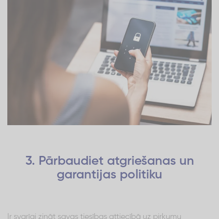
3. Pārbaudiet atgriešanas un
garantijas politiku
Ir svarīgi zināt savas tiesības attiecībā uz pirkumu