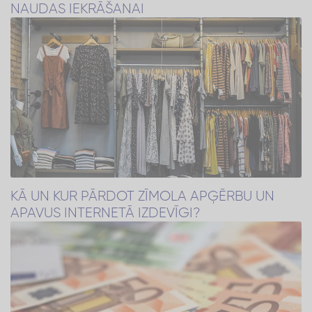
NAUDAS IEKRĀŠANAI
KĀ UN KUR PĀRDOT ZĪMOLA APĢĒRBU UN
APAVUS INTERNETĀ IZDEVĪGI?