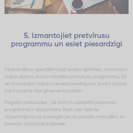
5. Izmantojiet pretvīrusu
programmu un esiet piesardzīgi
Kiberdrošības speciālisti bieži iesaka iepirkties, izmantojot
mājas datoru, kurā ir instalēta pretvīrusu programma, kā
arī izmantojot mājas interneta pieslēgumu, kurā ir parole,
kas ir zināma tikai ģimenes locekļiem.
Regulāri pārbaudiet, vai datorā uzstādītā pretvīrusu
programma ir atjaunināta. Bieži vien tieši šie
atjauninājumi var pasargāt jūs no jaunām metodēm, ko
izmanto tiešsaistes krāpnieki.