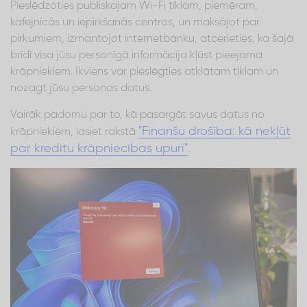
Pieslēdzoties publiskajam Wi-Fi tīklam, piemēram,
kafejnīcās un iepirkšanās centros, un maksājot par
pirkumiem, izmantojot internetbanku, atcerieties, ka šajā
brīdī visa jūsu personīgā informācija kļūst pieejama
krāpniekiem. Ikviens var pieslēgties atklātam tīklam un
nozagt jūsu personas datus.
Vairāk padomu par to, kā pasargāt savus datus no
"Finanšu drošība: kā nekļūt
krāpniekiem, lasiet rakstā
par kredītu krāpniecības upuri"
.