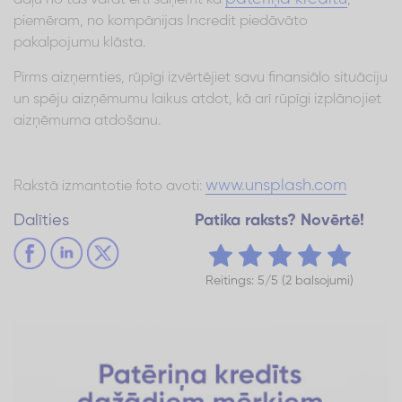
daļu no tās varat ērti saņemt kā
,
piemēram, no kompānijas Incredit piedāvāto
pakalpojumu klāsta.
Pirms aizņemties, rūpīgi izvērtējiet savu finansiālo situāciju
un spēju aizņēmumu laikus atdot, kā arī rūpīgi izplānojiet
aizņēmuma atdošanu.
www.unsplash.com
Rakstā izmantotie foto avoti:
Dalīties
Patika raksts? Novērtē!
Reitings: 5/5 (2 balsojumi)