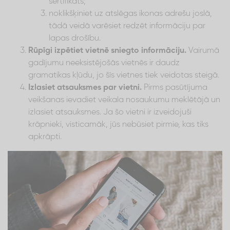
sertifikāts;
noklikšķiniet uz atslēgas ikonas adrešu joslā,
tādā veidā varēsiet redzēt informāciju par
lapas drošību.
Rūpīgi izpētiet vietnē sniegto informāciju.
Vairumā
gadījumu neeksistējošās vietnēs ir daudz
gramatikas kļūdu, jo šīs vietnes tiek veidotas steigā.
Izlasiet atsauksmes par vietni.
Pirms pasūtījuma
veikšanas ievadiet veikala nosaukumu meklētājā un
izlasiet atsauksmes. Ja šo vietni ir izveidojuši
krāpnieki, visticamāk, jūs nebūsiet pirmie, kas tiks
apkrāpti.