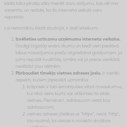
kāda laika pircējs sāks meklēt savu sūtījumu, kas vēl nav
saņemts, un redzēs, ka šis interneta veikals vairs
nepastāv.
Lai nenonāktu šādā situācijā, ir daži ieteikumi.
Izvēlieties uzticamu uzņēmumu interneta veikalus.
Godīgi tirgotāji ievēro likumu un bieži vien piedāvā
labus nosacījumus preču atgriešanai gadījumam, ja
jums nepatīk kvalitāte, izmērs vai ja prece vienkārši
neatbilst jūsu vēlmēm.
Pārbaudiet tīmekļa vietnes adreses joslu.
Ir vairāki
aspekti, kuriem jāpievērš uzmanība:
krāpnieki ir labi iemanījušies viltot nosaukumus,
kur tikai viens burts var atšķirties no īstās
vietnes. Piemēram, adidas.com vietā būs
adidass.com;
vietnes adresei jāsākas ar "https", nevis "http",
tas nozīmē, ka vietnei ir noteikts drošības