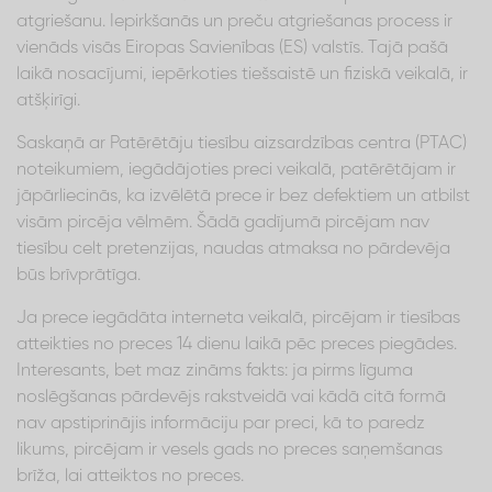
atgriešanu. Iepirkšanās un preču atgriešanas process ir
vienāds visās Eiropas Savienības (ES) valstīs. Tajā pašā
laikā nosacījumi, iepērkoties tiešsaistē un fiziskā veikalā, ir
atšķirīgi.
Saskaņā ar Patērētāju tiesību aizsardzības centra (PTAC)
noteikumiem, iegādājoties preci veikalā, patērētājam ir
jāpārliecinās, ka izvēlētā prece ir bez defektiem un atbilst
visām pircēja vēlmēm. Šādā gadījumā pircējam nav
tiesību celt pretenzijas, naudas atmaksa no pārdevēja
būs brīvprātīga.
Ja prece iegādāta interneta veikalā, pircējam ir tiesības
atteikties no preces 14 dienu laikā pēc preces piegādes.
Interesants, bet maz zināms fakts: ja pirms līguma
noslēgšanas pārdevējs rakstveidā vai kādā citā formā
nav apstiprinājis informāciju par preci, kā to paredz
likums, pircējam ir vesels gads no preces saņemšanas
brīža, lai atteiktos no preces.