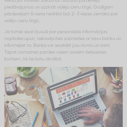
veidā jūs varēsiet salīdzināt dažādu pārdevēju
piedāvājumus un uzzināt vidējo cenu tirgū. Godīgam
pārdevējam šī cena nedrīkst būt 2–3 reizes zemāka par
vidējo cenu tirgū.
Ja tomēr esat kļuvuši par personiskās informācijas
noplūdes upuri, nekavējoties sazinieties ar savu banku un
informējiet to. Banka var iesaldēt jūsu kontu un karti.
Tāpat nomainiet paroles visiem saviem tiešsaistes
kontiem, lai tie būtu drošībā.