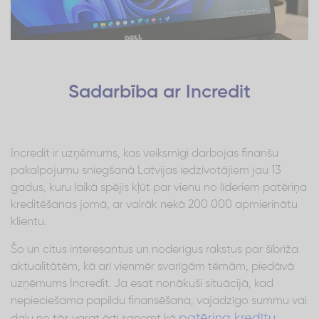
Sadarbība ar Incredit
Incredit ir uzņēmums, kas veiksmīgi darbojas finanšu
pakalpojumu sniegšanā Latvijas iedzīvotājiem jau 13
gadus, kuru laikā spējis kļūt par vienu no līderiem patēriņa
kreditēšanas jomā, ar vairāk nekā 200 000 apmierinātu
klientu.
Šo un citus interesantus un noderīgus rakstus par šībrīža
aktualitātēm, kā arī vienmēr svarīgām tēmām, piedāvā
uzņēmums Incredit. Ja esat nonākuši situācijā, kad
nepieciešama papildu finansēšana, vajadzīgo summu vai
patēriņa kredītu