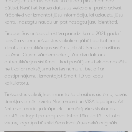
maksājumu kartes parole un citi dati pirkumam nav
būtiski. Nesūtiet kartes datus uz veikala e-pasta adresi.
Krāpnieki var izmantot jūsu informāciju, lai uzlauztu jūsu
kontu, nozagtu naudu un pat nozagtu jūsu identitāti.
Eiropas Savienības direktīva paredz, ka no 2021. gada 1.
janvāra visiem tiešsaistes veikaliem jābūt aprīkotiem ar
klientu autentifikācijas sistēmu jeb 3D Secure drošības
sistēmu. Citiem vārdiem sakot, tā ir divu faktoru
autentifikācijas sistēma – kad pasūtījums tiek apmaksāts
ne tikai ar maksājumu kartes numuru, bet arī ar
apstiprinājumu, izmantojot Smart-ID vai kodu
kalkulatoru.
Tiešsaistes veikali, kas izmanto šo drošības sistēmu, savās
tīmekļa vietnēs izvieto Mastercard un VISA logotipus. Arī
šeit esiet modri, jo krāpnieki ir iemācījušies šīs ikonas
aizstāt ar logotipa kopiju vai fotoattēlu. Ja tā ir viltota
vietne, logotips būs sliktākas kvalitātes nekā oriģināls.