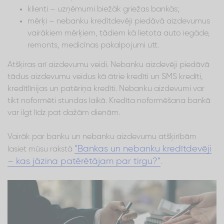
klienti – uzņēmumi biežāk griežas bankās;
mērķi – nebanku kredītdevēji piedāvā aizdevumus
vairākiem mērķiem, tādiem kā lietota auto iegāde,
remonts, medicīnas pakalpojumi utt.
Atšķiras arī aizdevumu veidi. Nebanku aizdevēji piedāvā
tādus aizdevumu veidus kā ātrie kredīti un SMS kredīti,
kredītlīnijas un patēriņa kredīti. Nebanku aizdevumi var
tikt noformēti stundas laikā. Kredīta noformēšana bankā
var ilgt līdz pat dažām dienām.
Vairāk par banku un nebanku aizdevumu atšķirībām
“Bankas un nebanku kredītdevēji
lasiet mūsu rakstā
– kas jāzina patērētājam par tirgu?”
.