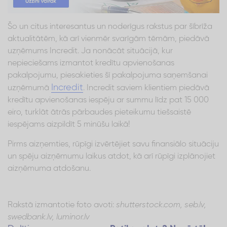
Šo un citus interesantus un noderīgus rakstus par šībrīža
aktualitātēm, kā arī vienmēr svarīgām tēmām, piedāvā
uzņēmums Incredit. Ja nonācāt situācijā, kur
nepieciešams izmantot kredītu apvienošanas
pakalpojumu, piesakieties šī pakalpojuma saņemšanai
Incredit
uzņēmumā
. Incredit saviem klientiem piedāvā
kredītu apvienošanas iespēju ar summu līdz pat 15 000
eiro, turklāt ātrās pārbaudes pieteikumu tiešsaistē
iespējams aizpildīt 5 minūšu laikā!
Pirms aizņemties, rūpīgi izvērtējiet savu finansiālo situāciju
un spēju aizņēmumu laikus atdot, kā arī rūpīgi izplānojiet
aizņēmuma atdošanu.
Rakstā izmantotie foto avoti:
shutterstock.com, seb.lv,
swedbank.lv, luminor.lv