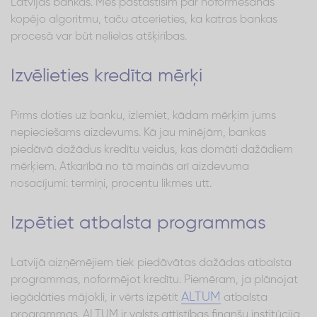
Latvijas bankās. Mēs pastāstīsim par noformēšanas
kopējo algoritmu, taču atcerieties, ka katras bankas
procesā var būt nelielas atšķirības.
Izvēlieties kredīta mērķi
Pirms doties uz banku, izlemiet, kādam mērķim jums
nepieciešams aizdevums. Kā jau minējām, bankas
piedāvā dažādus kredītu veidus, kas domāti dažādiem
mērķiem. Atkarībā no tā mainās arī aizdevuma
nosacījumi: termiņi, procentu likmes utt.
Izpētiet atbalsta programmas
Latvijā aizņēmējiem tiek piedāvātas dažādas atbalsta
programmas, noformējot kredītu. Piemēram, ja plānojat
ALTUM
iegādāties mājokli, ir vērts izpētīt
atbalsta
programmas. ALTUM ir valsts attīstības finanšu institūcija,