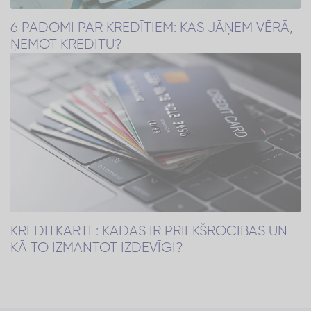
6 PADOMI PAR KREDĪTIEM: KAS JĀŅEM VĒRĀ,
ŅEMOT KREDĪTU?
KREDĪTKARTE: KĀDAS IR PRIEKŠROCĪBAS UN
KĀ TO IZMANTOT IZDEVĪGI?