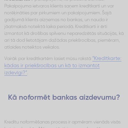
Pakalpojuma ietvaros klients saņem kredītkarti un var
norēķināties par pirkumiem un pakalpojumiem. Šajā
gadījumā klients aizņemas no bankas, un nauda ir
jāatmaksā noteiktā laika periodā. Kredītkarti ir ērti
izmantot kā drošības spilvenu neparedzētās situācijās, kā
arī tā dod lietotājam dažādas priekšrocības, piemēram,
atlaides noteiktos veikalos.
“Kredītkarte:
Vairāk par kredītkartēm lasiet mūsu rakstā
kādas ir priekšrocības un kā to izmantot
izdevīgi?”
.
Kā noformēt bankas aizdevumu?
Kredītu noformēšanas process ir apmēram vienāds visās