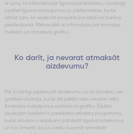
ar jums, lai informētu par līguma parakstīšanu. Uzmanīgi
izpētiet līguma nosacījumus un pārliecinieties, ka tie
atbilst tam, ko saņēmāt konsultācijas laikā vai bankas
piedāvājumā. Pārbaudiet arī informāciju par komisijas
maksām un atmaksas grafiku.
Ko darīt, ja nevarat atmaksāt
aizdevumu?
Pat ja kārtīgi saplānojāt aizdevumu un tā atmaksu, var
gadīties situācija, kuras dēļ pēkšņi vairs nevarat veikt
ikmēneša maksājumus saskaņā ar grafiku. Šādām
situācijām bankām ir paredzēta atbalsta programma,
kuras ietvaros ir iespējams pārskatīt līguma noteikumus
un tos izmainīt, lai jūs varētu turpināt atmaksāt