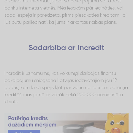
aizdevumu. Informāciju par šo pakalpojumu var atrast
banku interneta vietnēs. Mēs iesakām pārliecināties, vai
šāda iespēja ir paredzēta, pirms piesakāties kredītam, lai
jūs būtu pārliecināti, ka jums ir ārkārtas rīcības plāns.
Sadarbība ar Incredit
Incredit ir uzņēmums, kas veiksmīgi darbojas finanšu
pakalpojumu sniegšanā Latvijas iedzīvotājiem jau 12
gadus, kuru laikā spējis kļūt par vienu no līderiem patēriņa
kreditēšanas jomā ar vairāk nekā 200 000 apmierinātu
klientu.