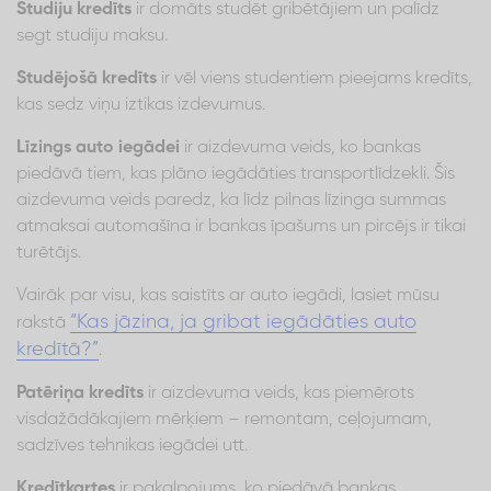
Studiju kredīts
ir domāts studēt gribētājiem un palīdz
segt studiju maksu.
Studējošā kredīts
ir vēl viens studentiem pieejams kredīts,
kas sedz viņu iztikas izdevumus.
Līzings auto iegādei
ir aizdevuma veids, ko bankas
piedāvā tiem, kas plāno iegādāties transportlīdzekli. Šis
aizdevuma veids paredz, ka līdz pilnas līzinga summas
atmaksai automašīna ir bankas īpašums un pircējs ir tikai
turētājs.
Vairāk par visu, kas saistīts ar auto iegādi, lasiet mūsu
“Kas jāzina, ja gribat iegādāties auto
rakstā
kredītā?”
.
Patēriņa kredīts
ir aizdevuma veids, kas piemērots
visdažādākajiem mērķiem – remontam, ceļojumam,
sadzīves tehnikas iegādei utt.
Kredītkartes
ir pakalpojums, ko piedāvā bankas.