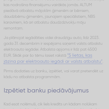
kas nodrošina finansējumu vairākās jomās. ALTUM
piedāvā atbalstu mājoklim ģimenēm ar bērniem,
daudzbērnu ģimenēm, jaunajiem speciālistiem, NBS
karavīriem, kā arī atbalstu daudzdzīvokļu māju
remontam.
Ja plānojat iegādāties videi draudzīgu auto, līdz 2023.
gada 31. decembrim ir iespējams saņemt valsts atbalstu
elektroauto iegādei. Atbalsta apjoms ir līdz pat 4500
“5 lietas, kas
EUR. Sīkāk par šo tēmu lasiet rakstā
jāzina par elektroauto iegādi ar valsts atbalstu”
.
Pirms dodaties uz banku, izpētiet, vai varat pretendēt uz
kādu no atbalsta programmām.
Izpētiet banku piedāvājumus
Kad esat nolēmuši, cik liels kredīts un kādam nolūkam