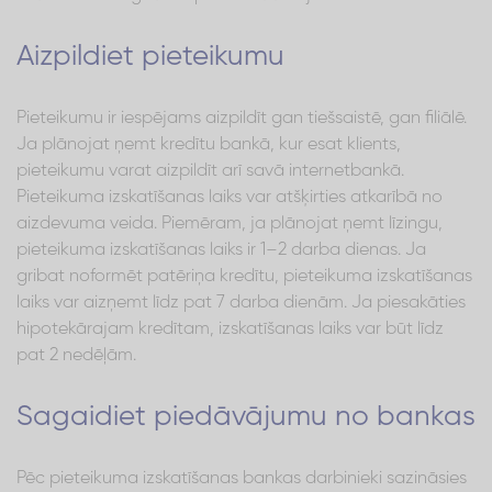
Aizpildiet pieteikumu
Pieteikumu ir iespējams aizpildīt gan tiešsaistē, gan filiālē.
Ja plānojat ņemt kredītu bankā, kur esat klients,
pieteikumu varat aizpildīt arī savā internetbankā.
Pieteikuma izskatīšanas laiks var atšķirties atkarībā no
aizdevuma veida. Piemēram, ja plānojat ņemt līzingu,
pieteikuma izskatīšanas laiks ir 1–2 darba dienas. Ja
gribat noformēt patēriņa kredītu, pieteikuma izskatīšanas
laiks var aizņemt līdz pat 7 darba dienām. Ja piesakāties
hipotekārajam kredītam, izskatīšanas laiks var būt līdz
pat 2 nedēļām.
Sagaidiet piedāvājumu no bankas
Pēc pieteikuma izskatīšanas bankas darbinieki sazināsies