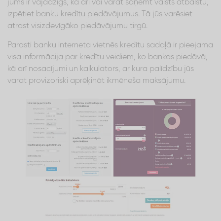
jums ir vajadzīgs, kā arī vai varat saņemt valsts atbalstu,
izpētiet banku kredītu piedāvājumus. Tā jūs varēsiet
atrast visizdevīgāko piedāvājumu tirgū.
Parasti banku interneta vietnēs kredītu sadaļā ir pieejama
visa informācija par kredītu veidiem, ko bankas piedāvā,
kā arī nosacījumi un kalkulators, ar kura palīdzību jūs
varat provizoriski aprēķināt ikmēneša maksājumu.