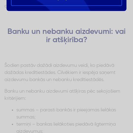
aizdevumiem Latvijā.
Banku un nebanku aizdevumi: vai
ir atšķirība?
Šodien pastāv dažādi aizdevumu veidi, ko piedāvā
dažādas kredītiestādes. Cilvēkiem ir iespēja saņemt
aizdevumu bankās un nebanku kredītiestādēs.
Banku un nebanku aizdevumi atšķiras pēc sekojošiem
kritērijiem:
summas – parasti bankās ir pieejamas lielākas
summas;
termiņi – bankas lielākoties piedāvā ilgtermiņa
aizdevumus;