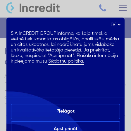
LV
Blogs
SIA InCREDIT GROUP informē, ka šajā tīmekļa
vietnē tiek izmantotas obligātās, analītiskās, mērķa
un citas sīkdatnes, lai nodrošinātu jums vislabāko
Kā darbojas banku
un kvalitatīvāko lietotāja pieredzi. Ja priekrītat,
lūdzu, nospiediet “Apstiprināt”. Plašāka informācija
aizdevumi Latvijā?
ir pieejama mūsu
Sīkdatņu politikā.
Aizdevums ir finanšu instruments, kas ļauj aizņemties
naudu no aizdevēja – bankas vai nebankas kredītdevēja,
– lai finansētu kaut ko, ko vēlaties iegādāties. Ir pieejami
dažādi aizdevumu veidi, un katram no tiem ir savi
noteikumi, procentu likmes un atmaksas grafiki.
Pielāgot
Ir svarīgi kredītus izmantot atbildīgi un pirms aizņemšanās
izprast kredīta noteikumus un nosacījumus. Šajā rakstā
Apstiprināt
mēs pastāstīsim par visu, kas jāzina par banku