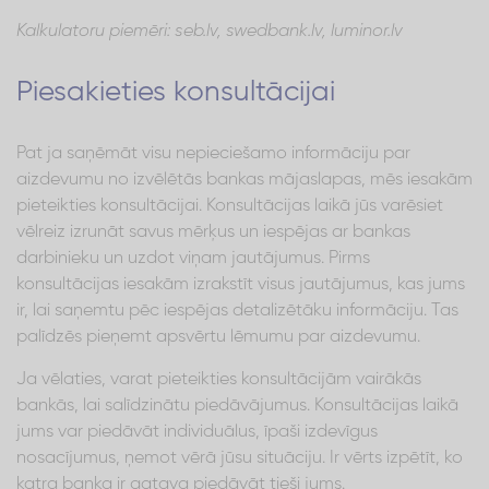
Kalkulatoru piemēri: seb.lv, swedbank.lv, luminor.lv
Piesakieties konsultācijai
Pat ja saņēmāt visu nepieciešamo informāciju par
aizdevumu no izvēlētās bankas mājaslapas, mēs iesakām
pieteikties konsultācijai. Konsultācijas laikā jūs varēsiet
vēlreiz izrunāt savus mērķus un iespējas ar bankas
darbinieku un uzdot viņam jautājumus. Pirms
konsultācijas iesakām izrakstīt visus jautājumus, kas jums
ir, lai saņemtu pēc iespējas detalizētāku informāciju. Tas
palīdzēs pieņemt apsvērtu lēmumu par aizdevumu.
Ja vēlaties, varat pieteikties konsultācijām vairākās
bankās, lai salīdzinātu piedāvājumus. Konsultācijas laikā
jums var piedāvāt individuālus, īpaši izdevīgus
nosacījumus, ņemot vērā jūsu situāciju. Ir vērts izpētīt, ko
katra banka ir gatava piedāvāt tieši jums.