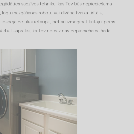
egādāties sadzīves tehniku, kas Tev būs nepieciešama
 logu mazgāšanas robotu vai dīvāna tvaika tīrītāju,
espēja ne tikai ietaupīt, bet arī izmēģināt tīrītāju, pirms
i. Varbūt sapratīsi, ka Tev nemaz nav nepieciešama šāda