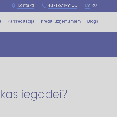
Kontakti
+371 67199100
LV
RU
a
Pārkreditācija
Kredīti uzņēmumiem
Blogs
ikas iegādei?