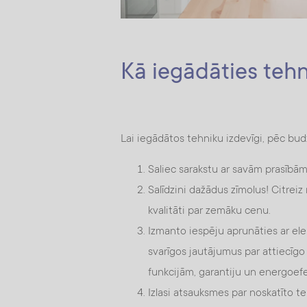
Kā iegādāties tehn
Lai iegādātos tehniku izdevīgi, pēc budž
Saliec sarakstu ar savām prasībā
Salīdzini dažādus zīmolus! Citrei
kvalitāti par zemāku cenu.
Izmanto iespēju aprunāties ar el
svarīgos jautājumus par attiecīgo
funkcijām, garantiju un energoefek
Izlasi atsauksmes par noskatīto te