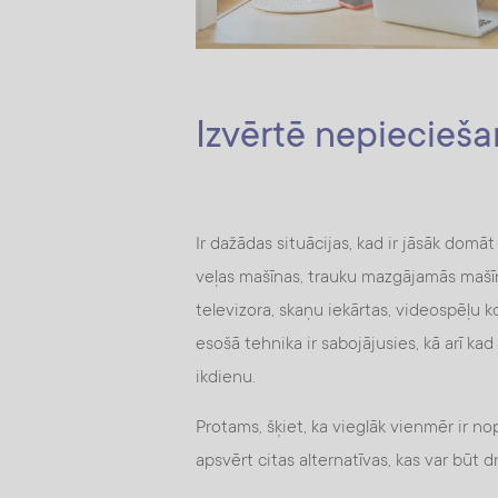
Izvērtē nepiecieš
Ir dažādas situācijas, kad ir jāsāk domā
veļas mašīnas, trauku mazgājamās mašīn
televizora, skaņu iekārtas, videospēļu k
esošā tehnika ir sabojājusies, kā arī ka
ikdienu.
Protams, šķiet, ka vieglāk vienmēr ir nop
apsvērt citas alternatīvas, kas var bū