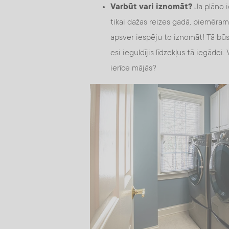
Varbūt vari iznomāt?
Ja plāno i
tikai dažas reizes gadā, piemēram,
apsver iespēju to iznomāt! Tā būs i
esi ieguldījis līdzekļus tā iegāde
ierīce mājās?