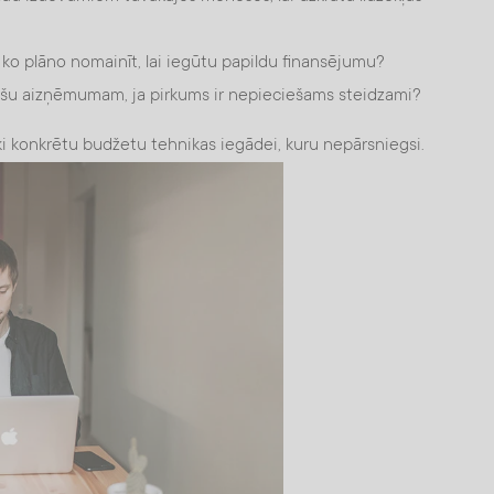
 ko plāno nomainīt, lai iegūtu papildu finansējumu?
nanšu aizņēmumam, ja pirkums ir nepieciešams steidzami?
ki konkrētu budžetu tehnikas iegādei, kuru nepārsniegsi.