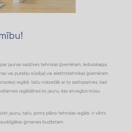
amību!
t par jaunas sadzīves tehnikas (piemēram, ledusskapja,
as vai putekļu sūcēja) vai elektrotehnikas (piemēram,
onsoles) iegādi, taču visbiežāk ar to sastopamies, kad
d vēlamies iegādāties ko jaunu, kas atvieglos mūsu
irkt jaunu, taču, pirms plāno tehnikas iegādi, ir vērts
t draudzīgākas ģimenes budžetam: