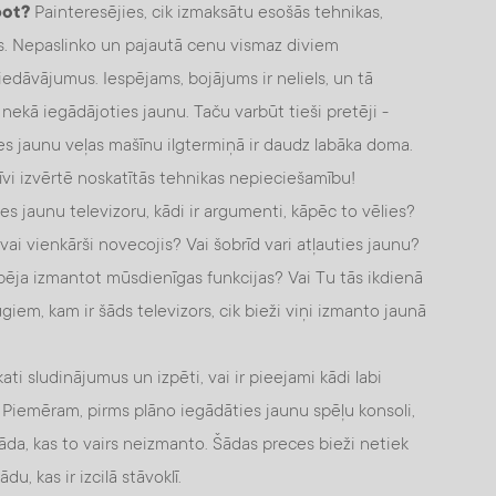
bot?
Painteresējies, cik izmaksātu esošās tehnikas,
s. Nepaslinko un pajautā cenu vismaz diviem
piedāvājumus. Iespējams, bojājums ir neliels, un tā
kā iegādājoties jaunu. Taču varbūt tieši pretēji -
es jaunu veļas mašīnu ilgtermiņā ir daudz labāka doma.
vi izvērtē noskatītās tehnikas nepieciešamību!
s jaunu televizoru, kādi ir argumenti, kāpēc to vēlies?
vai vienkārši novecojis? Vai šobrīd vari atļauties jaunu?
pēja izmantot mūsdienīgas funkcijas? Vai Tu tās ikdienā
iem, kam ir šāds televizors, cik bieži viņi izmanto jaunā
kati sludinājumus un izpēti, vai ir pieejami kādi labi
 Piemēram, pirms plāno iegādāties jaunu spēļu konsoli,
āda, kas to vairs neizmanto. Šādas preces bieži netiek
u, kas ir izcilā stāvoklī.