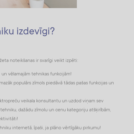
iku izdevīgi?
eta noteikšanas ir svarīgi veikt izpēti:
m un vēlamajām tehnikas funkcijām!
z mazāk populārs zīmols piedāvā tādas pašas funkcijas un
ektropreču veikala konsultantu un uzdod viņam sev
 tehniku, dažādu zīmolu un cenu kategoriju atšķirībām,
tivitāti!
hniku internetā, īpaši, ja plāno vērtīgāku pirkumu!