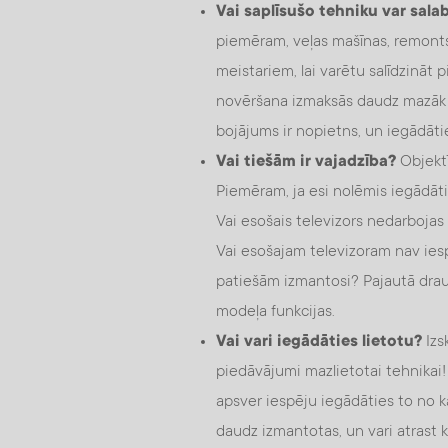
Vai saplīsušo tehniku var sala
piemēram, veļas mašīnas, remont
meistariem, lai varētu salīdzināt 
novēršana izmaksās daudz mazāk ne
bojājums ir nopietns, un iegādāti
Vai tiešām ir vajadzība?
Objektī
Piemēram, ja esi nolēmis iegādātie
Vai esošais televizors nedarbojas 
Vai esošajam televizoram nav ies
patiešām izmantosi? Pajautā draug
modeļa funkcijas.
Vai vari iegādāties lietotu?
Izs
piedāvājumi mazlietotai tehnikai!
apsver iespēju iegādāties to no k
daudz izmantotas, un vari atrast kād