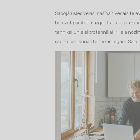
Sabojājusies veļas mašīna? Vecais tele
beidzot pārstāt mazgāt traukus ar rok
tehnikai un elektrotehnikai ir liela no
sapņo par jaunas tehnikas iegādi. Šajā ra