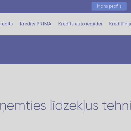
Mans profils
redīts
Kredīts PRIMA
Kredīts auto iegādei
Kredītlīnij
ņemties līdzekļus tehn