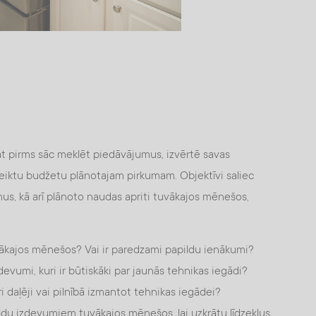
pat pirms sāc meklēt piedāvājumus, izvērtē savas
oteiktu budžetu plānotajam pirkumam. Objektīvi saliec
, kā arī plānoto naudas apriti tuvākajos mēnešos,
uvākajos mēnešos? Vai ir paredzami papildu ienākumi?
evumi, kuri ir būtiskāki par jaunās tehnikas iegādi?
ri daļēji vai pilnībā izmantot tehnikas iegādei?
ildu izdevumiem tuvākajos mēnešos, lai uzkrātu līdzekļus