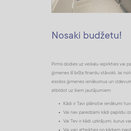
Nosaki budžetu!
Pirms dodies uz veikalu iepirkties vai 
ģimenes šī brīža finanšu stāvokli, lai n
esošos ģimenes ienākumus un izdevumus
atbildot uz šiem jautājumiem:
Kādi ir Tavi plānotie ienākumi t
Vai nav paredzami kādi papildu izd
Vai Tev ir kādi uzkrājumi, kurus va
Vai vari atteikties no kādiem pap