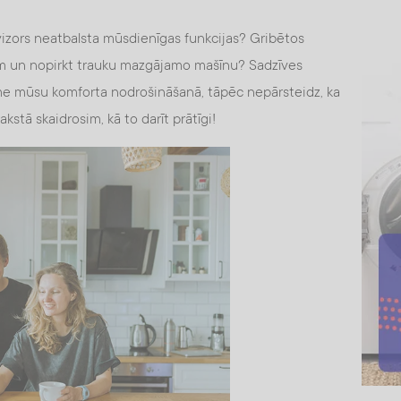
vizors neatbalsta mūsdienīgas funkcijas? Gribētos
ām un nopirkt trauku mazgājamo mašīnu? Sadzīves
zīme mūsu komforta nodrošināšanā, tāpēc nepārsteidz, ka
kstā skaidrosim, kā to darīt prātīgi!