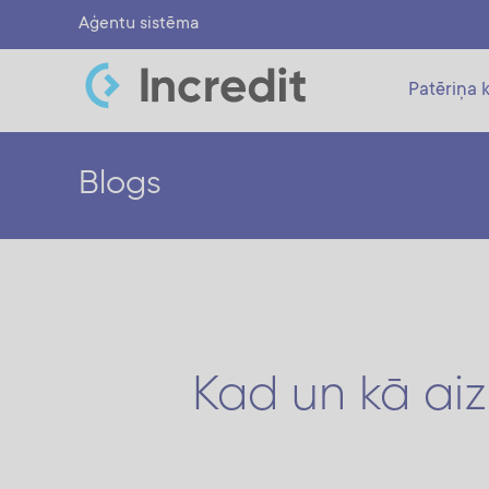
Aģentu sistēma
Patēriņa k
Blogs
Kad un kā aiz