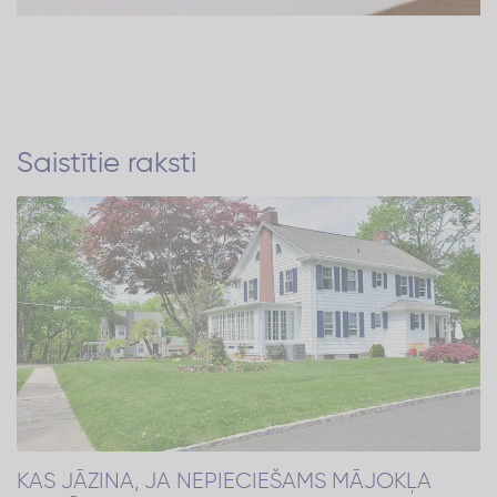
Saistītie raksti
KAS JĀZINA, JA NEPIECIEŠAMS MĀJOKĻA