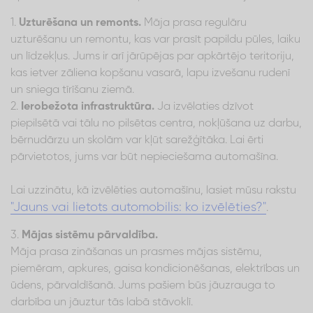
1.
Uzturēšana un remonts.
Māja prasa regulāru
uzturēšanu un remontu, kas var prasīt papildu pūles, laiku
un līdzekļus. Jums ir arī jārūpējas par apkārtējo teritoriju,
kas ietver zāliena kopšanu vasarā, lapu izvešanu rudenī
un sniega tīrīšanu ziemā.
2.
Ierobežota infrastruktūra.
Ja izvēlaties dzīvot
piepilsētā vai tālu no pilsētas centra, nokļūšana uz darbu,
bērnudārzu un skolām var kļūt sarežģītāka. Lai ērti
pārvietotos, jums var būt nepieciešama automašīna.
Lai uzzinātu, kā izvēlēties automašīnu, lasiet mūsu rakstu
"Jauns vai lietots automobilis: ko izvēlēties?"
.
3.
Mājas sistēmu pārvaldība.
Māja prasa zināšanas un prasmes mājas sistēmu,
piemēram, apkures, gaisa kondicionēšanas, elektrības un
ūdens, pārvaldīšanā. Jums pašiem būs jāuzrauga to
darbība un jāuztur tās labā stāvoklī.