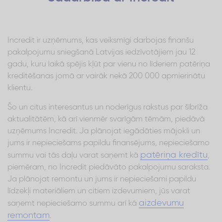
Incredit ir uzņēmums, kas veiksmīgi darbojas finanšu
pakalpojumu sniegšanā Latvijas iedzīvotājiem jau 12
gadu, kuru laikā spējis kļūt par vienu no līderiem patēriņa
kreditēšanas jomā ar vairāk nekā 200 000 apmierinātu
klientu.
Šo un citus interesantus un noderīgus rakstus par šībrīža
aktualitātēm, kā arī vienmēr svarīgām tēmām, piedāvā
uzņēmums Incredit. Ja plānojat iegādāties mājokli un
jums ir nepieciešams papildu finansējums, nepieciešamo
patēriņa kredītu
summu vai tās daļu varat saņemt kā
,
piemēram, no Incredit piedāvāto pakalpojumu saraksta.
Ja plānojat remontu un jums ir nepieciešami papildu
līdzekļi materiāliem un citiem izdevumiem, jūs varat
aizdevumu
saņemt nepieciešamo summu arī kā
remontam
.