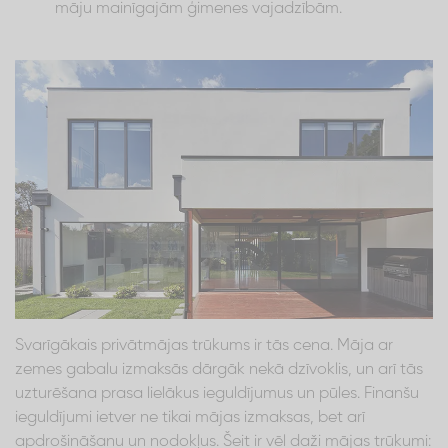
māju mainīgajām ģimenes vajadzībām.
Svarīgākais privātmājas trūkums ir tās cena. Māja ar
zemes gabalu izmaksās dārgāk nekā dzīvoklis, un arī tās
uzturēšana prasa lielākus ieguldījumus un pūles. Finanšu
ieguldījumi ietver ne tikai mājas izmaksas, bet arī
apdrošināšanu un nodokļus. Šeit ir vēl daži mājas trūkumi: