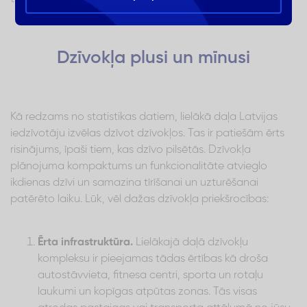
Dzīvokļa plusi un mīnusi
Kā redzams no statistikas datiem, lielākā daļa Latvijas
iedzīvotāju izvēlas dzīvot dzīvokļos. Tas ir patiešām ērts
risinājums, īpaši tiem, kas dzīvo pilsētās. Dzīvokļa
plānojuma kompaktums un funkcionalitāte atvieglo
ikdienas dzīvi un samazina tīrīšanai un uzturēšanai
patērēto laiku. Lūk, vēl dažas dzīvokļa priekšrocības:
Ērta infrastruktūra.
Lielākajā daļā dzīvokļu
kompleksu ir pieejamas tādas ērtības kā droša
autostāvvieta, fitnesa centri, sporta un rotaļu
laukumi un kopīgas atpūtas zonas. Tās visas