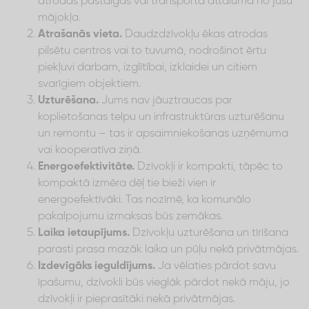
atrodas pastaigas vai transporta attālumā no jūsu
mājokļa.
Atrašanās vieta.
Daudzdzīvokļu ēkas atrodas
pilsētu centros vai to tuvumā, nodrošinot ērtu
piekļuvi darbam, izglītībai, izklaidei un citiem
svarīgiem objektiem.
Uzturēšana.
Jums nav jāuztraucas par
koplietošanas telpu un infrastruktūras uzturēšanu
un remontu – tas ir apsaimniekošanas uzņēmuma
vai kooperatīva ziņā.
Energoefektivitāte.
Dzīvokļi ir kompakti, tāpēc to
kompaktā izmēra dēļ tie bieži vien ir
energoefektīvāki. Tas nozīmē, ka komunālo
pakalpojumu izmaksas būs zemākas.
Laika ietaupījums.
Dzīvokļu uzturēšana un tīrīšana
parasti prasa mazāk laika un pūļu nekā privātmājas.
Izdevīgāks ieguldījums.
Ja vēlaties pārdot savu
īpašumu, dzīvokli būs vieglāk pārdot nekā māju, jo
dzīvokļi ir pieprasītāki nekā privātmājas.