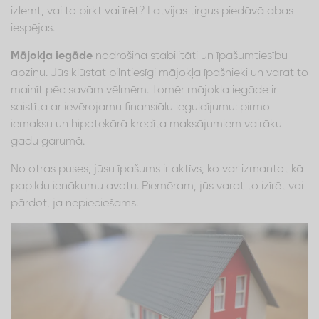
izlemt, vai to pirkt vai īrēt? Latvijas tirgus piedāvā abas
iespējas.
Mājokļa iegāde
nodrošina stabilitāti un īpašumtiesību
apziņu. Jūs kļūstat pilntiesīgi mājokļa īpašnieki un varat to
mainīt pēc savām vēlmēm. Tomēr mājokļa iegāde ir
saistīta ar ievērojamu finansiālu ieguldījumu: pirmo
iemaksu un hipotekārā kredīta maksājumiem vairāku
gadu garumā.
No otras puses, jūsu īpašums ir aktīvs, ko var izmantot kā
papildu ienākumu avotu. Piemēram, jūs varat to izīrēt vai
pārdot, ja nepieciešams.