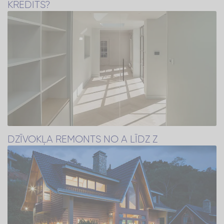
KREDĪTS?
DZĪVOKĻA REMONTS NO A LĪDZ Z