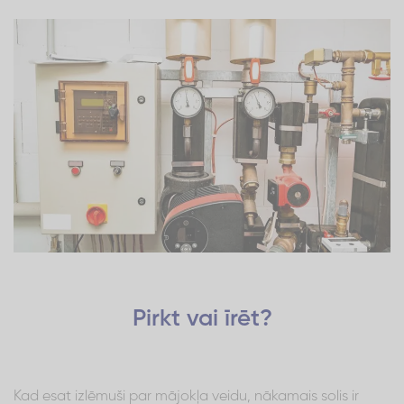
Pirkt vai īrēt?
Kad esat izlēmuši par mājokļa veidu, nākamais solis ir