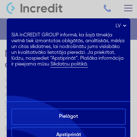
LV
Blogs
SIA InCREDIT GROUP informē, ka šajā tīmekļa
vietnē tiek izmantotas obligātās, analītiskās, mērķa
un citas sīkdatnes, lai nodrošinātu jums vislabāko
Mājokļa izvēle: māja vai
un kvalitatīvāko lietotāja pieredzi. Ja priekrītat,
lūdzu, nospiediet “Apstiprināt”. Plašāka informācija
dzīvoklis?
ir pieejama mūsu
Sīkdatņu politikā.
Izvēle starp dzīvokli un māju ir liels solis, kas noteikti
ietekmēs dzīves kvalitāti un finansiālo labklājību.
situācija Latvijas
Interesanti, ka pēdējo 4 gadu laikā
nekustamā īpašuma tirgū
nav mainījusies: aptuveni
30% iedzīvotāju dod priekšroku privātmājām vai rindu
Pielāgot
mājām, bet 70% izvēlas dzīvokli.
Šajā rakstā aplūkosim katras izvēles priekšrocības un
Apstiprināt
trūkumus, lai palīdzētu jums pieņemt pamatotu lēmumu.