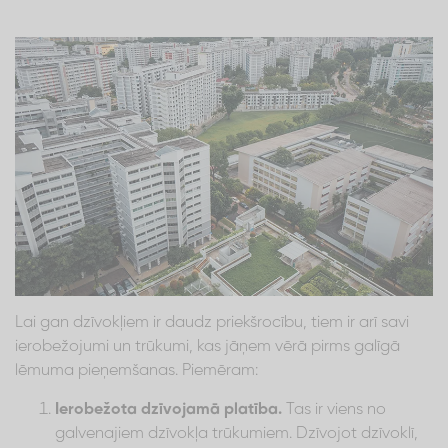
Lai gan dzīvokļiem ir daudz priekšrocību, tiem ir arī savi
ierobežojumi un trūkumi, kas jāņem vērā pirms galīgā
lēmuma pieņemšanas. Piemēram:
Ierobežota dzīvojamā platība.
Tas ir viens no
galvenajiem dzīvokļa trūkumiem. Dzīvojot dzīvoklī,