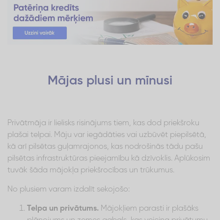
Mājas plusi un mīnusi
Privātmāja ir lielisks risinājums tiem, kas dod priekšroku
plašai telpai. Māju var iegādāties vai uzbūvēt piepilsētā,
kā arī pilsētas guļamrajonos, kas nodrošinās tādu pašu
pilsētas infrastruktūras pieejamību kā dzīvoklis. Aplūkosim
tuvāk šāda mājokļa priekšrocības un trūkumus.
No plusiem varam izdalīt sekojošo:
Telpa un privātums.
Mājokļiem parasti ir plašāks