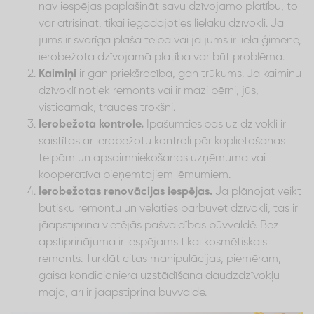
nav iespējas paplašināt savu dzīvojamo platību, to
var atrisināt, tikai iegādājoties lielāku dzīvokli. Ja
jums ir svarīga plaša telpa vai ja jums ir liela ģimene,
ierobežota dzīvojamā platība var būt problēma.
Kaimiņi
ir gan priekšrocība, gan trūkums. Ja kaimiņu
dzīvoklī notiek remonts vai ir mazi bērni, jūs,
visticamāk, traucēs trokšņi.
Ierobežota kontrole.
Īpašumtiesības uz dzīvokli ir
saistītas ar ierobežotu kontroli pār koplietošanas
telpām un apsaimniekošanas uzņēmuma vai
kooperatīva pieņemtajiem lēmumiem.
Ierobežotas renovācijas iespējas.
Ja plānojat veikt
būtisku remontu un vēlaties pārbūvēt dzīvokli, tas ir
jāapstiprina vietējās pašvaldības būvvaldē. Bez
apstiprinājuma ir iespējams tikai kosmētiskais
remonts. Turklāt citas manipulācijas, piemēram,
gaisa kondicioniera uzstādīšana daudzdzīvokļu
mājā, arī ir jāapstiprina būvvaldē.