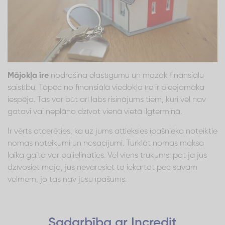
Mājokļa īre
nodrošina elastīgumu un mazāk finansiālu
saistību. Tāpēc no finansiālā viedokļa īre ir pieejamāka
iespēja. Tas var būt arī labs risinājums tiem, kuri vēl nav
gatavi vai neplāno dzīvot vienā vietā ilgtermiņā.
Ir vērts atcerēties, ka uz jums attieksies īpašnieka noteiktie
nomas noteikumi un nosacījumi. Turklāt nomas maksa
laika gaitā var palielināties. Vēl viens trūkums: pat ja jūs
dzīvosiet mājā, jūs nevarēsiet to iekārtot pēc savām
vēlmēm, jo tas nav jūsu īpašums.
Sadarbība ar Incredit