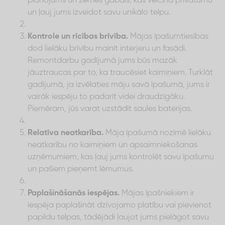
plānojums un zemes gabals, kas veicina privātumu
un ļauj jums izveidot savu unikālo telpu.
Kontrole un rīcības brīvība.
Mājas īpašumtiesības
dod lielāku brīvību mainīt interjeru un fasādi.
Remontdarbu gadījumā jums būs mazāk
jāuztraucas par to, ka traucēsiet kaimiņiem. Turklāt
gadījumā, ja izvēlaties māju savā īpašumā, jums ir
vairāk iespēju to padarīt videi draudzīgāku.
Piemēram, jūs varat uzstādīt saules baterijas.
Relatīva neatkarība.
Māja īpašumā nozīmē lielāku
neatkarību no kaimiņiem un apsaimniekošanas
uzņēmumiem, kas ļauj jums kontrolēt savu īpašumu
un pašiem pieņemt lēmumus.
Paplašināšanās iespējas.
Mājas īpašniekiem ir
iespēja paplašināt dzīvojamo platību vai pievienot
papildu telpas, tādējādi ļaujot jums pielāgot savu