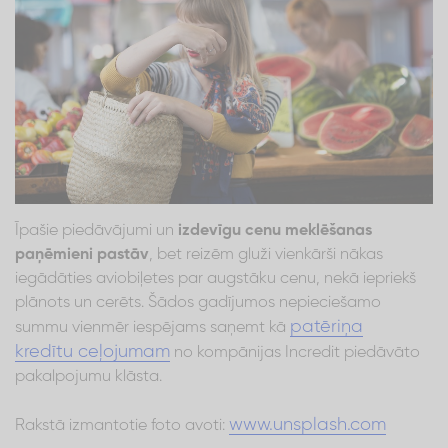
Īpašie piedāvājumi un
izdevīgu cenu meklēšanas
paņēmieni pastāv
, bet reizēm gluži vienkārši nākas
iegādāties aviobiļetes par augstāku cenu, nekā iepriekš
plānots un cerēts. Šādos gadījumos nepieciešamo
patēriņa
summu vienmēr iespējams saņemt kā
kredītu ceļojumam
no kompānijas Incredit piedāvāto
pakalpojumu klāsta.
www.unsplash.com
Rakstā izmantotie foto avoti: