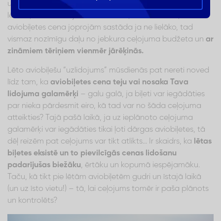
uzskatīta par diezgan “lētu prieku”. Vismaz par krietni
lētāku, nekā tas bijis līdz šim. Taču, lai tur vai kas,
aviobiļetes cena joprojām sastāda ja ne lielāko, tad
vismaz nozīmīgu daļu no jebkura ceļojuma budžeta un
ar
zināmiem tēriņiem vienmēr jārēķinās.
Lēto aviobiļešu “uzlidojums” mūsdienās pat nereti noved
līdz tam, ka
aviobiļetes cena teju vai nosaka Tava
lidojuma galamērķi
– galu galā, ja biļeti var iegādāties
par nieka pārdesmit eiro, kā tad var no šāda ceļojuma
atteikties? Tajā pašā laikā, ja uz ieplānoto ceļojuma
galamērķi var iegādāties tikai ļoti dārgas aviobiļetes, tā
dēļ reizēm pat ceļojums var tikt atlikts… Ir skaidrs, ka
lētas
biļetes eksistē un to pievilcīgās cenas lidošanu
padarījušas biežāku
, ērtāku un kopumā iespējamāku.
Taču, kā tikt pie lētām aviobiļetēm gudri un īstajā laikā
(un uz īsto vietu!) – tā, lai ceļojums tomēr ir paša plānots
un kontrolēts?