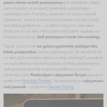
pasta adresi nosūtīt paziņojumus
par, piemēram, biļešu
cenu maiņām uz konkrēto galamērķi vai īpašajiem
piedāvājumiem. Protams, nevienam no mums nepatīk
“piesārņot” savu e-pasta jau tā pārpilno virtuālo kastīti,
bet šādos gadījumos – ja plāno ceļojumu, bet neesi
drošs par to, cik lielā mērā posmā līdz biļešu iegādei var
mainīties to cenas,
šādi paziņojumi tomēr būs noderīgi.
Tāpat, ja nu tomēr
esi gatavs galamērķi pielāgot lētu
biļešu pieejamībai
(reizēm piedāvājumi ir tik kārdinoši, ka
no tiem gluži vienkārši nebūtu prātīgi atteikties!), piesakies
vai nu konkrētas aviokompānijas vai šādu piedāvājumu
apkopošanai speciāli izveidotu platformu jaunumu
saņēmēju lokā.
Piedāvājumi ceļojumiem Eiropā
apkopoti
Holiday Pirates
platformā
, bet piedāvājumi
ceļojumiem
Secret Flying
visā pasaulē
– platformā
.