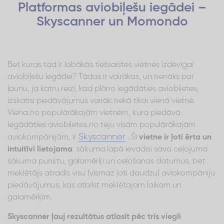
Platformas aviobiļešu iegādei –
Skyscanner un Momondo
Bet kuras tad ir labākās tiešsaistes vietnes izdevīgai
aviobiļešu iegādei? Tādas ir vairākas, un nenāks par
ļaunu, ja katru reizi, kad plāno iegādāties aviobiļetes,
izskatīsi piedāvājumus vairāk nekā tikai vienā vietnē.
Viena no populārākajām vietnēm, kura piedāvā
iegādāties aviobiļetes no teju visām populārākajām
Skyscanner
aviokompānijām, ir
. Šī
vietne ir ļoti ērta un
intuitīvi lietojama
: sākuma lapā ievadīsi sava ceļojuma
sākuma punktu, galamērķi un ceļošanas datumus, bet
meklētājs atradīs visu (vismaz ļoti daudzu) aviokompāniju
piedāvājumus, kas atbilst meklētajam laikam un
galamērķim.
Skyscanner ļauj rezultātus atlasīt pēc trīs viegli