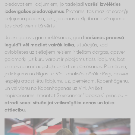
piedāvātiem lidojumiem, jo tādējādi
varēsi izvēlēties
izdevīgākos piedāvājumus
. Protams, tas mazliet sarežģī
ceļojuma procesu, bet, ja cenas atšķirība ir ievērojama,
tas droši vien ir tā vērts.
Ja esi gatavs gan meklēšanas, gan
lidošanas procesā
ieguldīt vēl mazliet vairāk laika
, situācijās, kad
aviobiļetes uz tiešajiem reisiem ir tiešām dārgas, apsver
galamērķī (uz kuru varbūt ir pieejams tiešs lidojums, bet
biļetes cena ir augsta) nonākt ar pārsēšanos. Piemēram,
ja lidojums no Rīgas uz Vīni izmaksās pārāk dārgi, apsver
iespēju atrast lētu lidojumu uz, piemēram, Kopenhāgenu,
un vēl vienu no Kopenhāgenas uz Vīni. Arī šeit
nepieciešams izmantot Skyscanner “labākais” principu –
atrodi savai situācijai veiksmīgāko cenas un laika
attiecību.