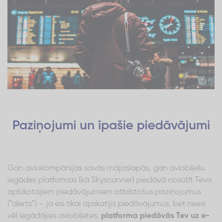
Paziņojumi un īpašie piedāvājumi
Gan aviokompānijas savās mājaslapās, gan aviobiļešu
iegādes platformas (kā Skyscanner) piedāvā nosūtīt Tevis
aplūkotajiem piedāvājumiem atbilstošus paziņojumus
(“alerts”) – ja esi tikai apskatījis piedāvājumus, bet neesi
vēl iegādājies aviobiļetes,
platforma piedāvās Tev uz e-