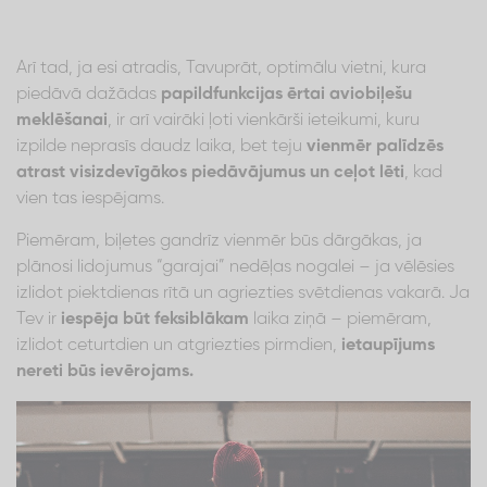
Arī tad, ja esi atradis, Tavuprāt, optimālu vietni, kura
piedāvā dažādas
papildfunkcijas ērtai aviobiļešu
meklēšanai
, ir arī vairāki ļoti vienkārši ieteikumi, kuru
izpilde neprasīs daudz laika, bet teju
vienmēr palīdzēs
atrast visizdevīgākos piedāvājumus un ceļot lēti
, kad
vien tas iespējams.
Piemēram, biļetes gandrīz vienmēr būs dārgākas, ja
plānosi lidojumus “garajai” nedēļas nogalei – ja vēlēsies
izlidot piektdienas rītā un agriezties svētdienas vakarā. Ja
Tev ir
iespēja būt feksiblākam
laika ziņā – piemēram,
izlidot ceturtdien un atgriezties pirmdien,
ietaupījums
nereti būs ievērojams.