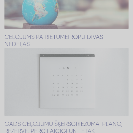
CEĻOJUMS PA RIETUMEIROPU DIVĀS
NEDĒĻĀS
GADS CEĻOJUMU ŠĶĒRSGRIEZUMĀ: PLĀNO,
REZERVĒ, PĒRC LAICĪGI UN LĒTĀK