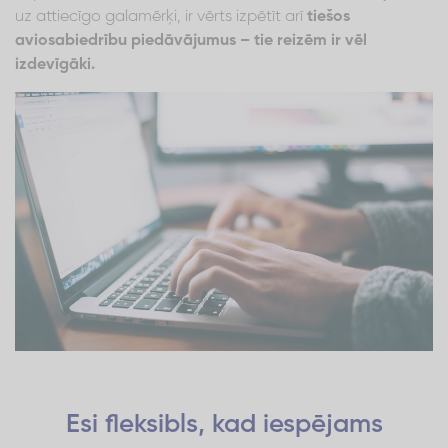
uz attiecīgo galamērķi, ir vērts izpētīt arī
tiešos
aviosabiedrību piedāvājumus – tie reizēm ir vēl
izdevīgāki.
Esi fleksibls, kad iespējams