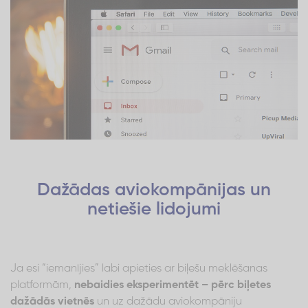
Dažādas aviokompānijas un
netiešie lidojumi
Ja esi “iemanījies” labi apieties ar biļešu meklēšanas
platformām,
nebaidies eksperimentēt – pērc biļetes
dažādās vietnēs
un uz dažādu aviokompāniju