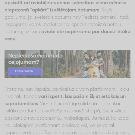
apskatīt arī aviobiļetes cenas svārstības viena mēneša
diapazonā “apkārt” izvēlētajam datumam.
Šajā
gadījumā, ja izvēlētais datums nav “iecirsts akmenī”, tad,
iespējams, varēsi izvēlēties no iepriekš noteiktā netālu
datumu, uz kuru
aviobiļete nopērkama par daudz lētāku
cenu.
Protams, nav jāpaļaujas tikai uz divām platformām. Tādu
ir vairāk, tāpēc
vari izpētīt, kas pašam šķiet ērtākais un
saprotamākais
. Vienmēr ir prātīgi salīdzināt – ne tikai
lielāko platformu piedāvājumus savā starpā, bet ir vērts
apskatīt arī aviosabiedrību mājaslapas. Ja redzi, ka kāda
no lielākajām platformām piedāvā vai, vēl jo vairāk,
nepiedāvā kādas Tev zināmas aviosabiedrības lidojumus