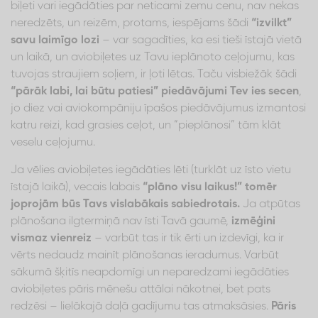
biļeti vari iegādāties par neticami zemu cenu, nav nekas
neredzēts, un reizēm, protams, iespējams šādi
“izvilkt”
savu laimīgo lozi
– var sagadīties, ka esi tieši īstajā vietā
un laikā, un aviobiļetes uz Tavu ieplānoto ceļojumu, kas
tuvojas straujiem soļiem, ir ļoti lētas. Taču visbiežāk šādi
“pārāk labi, lai būtu patiesi” piedāvājumi Tev ies secen
,
jo diez vai aviokompāniju īpašos piedāvājumus izmantosi
katru reizi, kad grasies ceļot, un “pieplānosi” tām klāt
veselu ceļojumu.
Ja vēlies aviobiļetes iegādāties lēti (turklāt uz īsto vietu
īstajā laikā), vecais labais
“plāno visu laikus!” tomēr
joprojām būs Tavs vislabākais sabiedrotais.
Ja atpūtas
plānošana ilgtermiņā nav īsti Tavā gaumē,
izmēģini
vismaz vienreiz
– varbūt tas ir tik ērti un izdevīgi, ka ir
vērts nedaudz mainīt plānošanas ieradumus. Varbūt
sākumā šķitīs neapdomīgi un neparedzami iegādāties
aviobiļetes pāris mēnešu attālai nākotnei, bet pats
redzēsi – lielākajā daļā gadījumu tas atmaksāsies.
Pāris