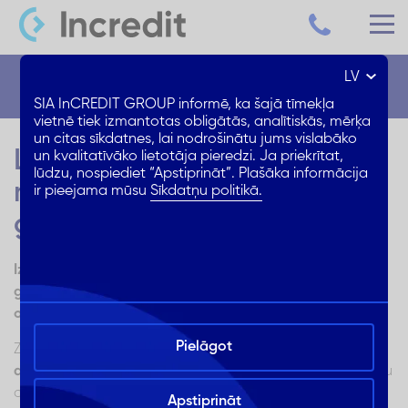
LV
Blogs
SIA InCREDIT GROUP informē, ka šajā tīmekļa
vietnē tiek izmantotas obligātās, analītiskās, mērķa
un citas sīkdatnes, lai nodrošinātu jums vislabāko
Lētas aviobiļetes – kur tās
un kvalitatīvāko lietotāja pieredzi. Ja priekrītat,
lūdzu, nospiediet “Apstiprināt”. Plašāka informācija
meklēt un kā iegādāties
ir pieejama mūsu
Sīkdatņu politikā.
gudri?
Izdevīga aviobiļešu iegādāšanās ir teju vai māksla – ja
gribi iegādāties ātri, ērti un lēti, noskaidro, kur un kā
online vidē to vislabāk darīt!
Pielāgot
Zināms, ka pēdējo gadu laikā pasaulei sevi
pieteikušas
aizvien vairāk tā dēvātās budžeta aviokompānijas
, kuru
dēļ pārvietošanās ar lidmašīnu nu jau nereti var tikt
Apstiprināt