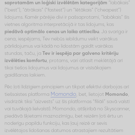
saprotamām un loģiski izvēlētām kategorijām
“labākais”
(“best”), “ātrākais” (“fastest”) un “lētākais” (“cheapest”)
lidojums. Kamēr pārējie divi ir pašsaprotami, “labākais” šīs
vietnes algoritma interpretācijā ir tas lidojums, kas
piedāvā optimālo cenas un laika attiecību
. Ja svarīga ir
cena, iespējams, Tev nebūs iebildumu veikt vairākus
pārlidojumus vai kādā no lidostām gaidīt vairākas
stundas, taču, ja
Tev ir iespēja par galveno kritēriju
izvēlēties komfortu
, protams, vari atlasīt meklētājā arī
tikai tiešos lidojumus vai lidojumus ar visīsākajiem
gaidīšanas laikiem.
Pēc ļoti līdzīgiem principiem un tikpat efektīvi darbojas arī
Momondo
tiešsaistes platforma
, bet, lietojot
Momondo
,
visdrīzāk tiksi “aizvests” uz šīs platformas “filiāli” savā valstī
vai tuvākajā lielvalstī). Momondo, atšķirībā no Skyscanner,
piedāvā šķietami maznozīmīgu, bet reizēm ļoti ērtu un
noderīgu papildu funkciju, kas ļauj reizē ar sevis
izvēlētajos lidošanas datumos atrastajiem rezultātiem