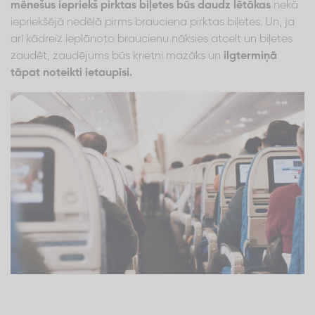
mēnešus iepriekš pirktas biļetes būs daudz lētākas
nekā
iepriekšējā nedēļā pirms brauciena pirktas biļetes. Un, ja
arī kādreiz ieplānoto braucienu nāksies atcelt un biļetes
zaudēt, zaudējums būs krietni mazāks un
ilgtermiņā
tāpat noteikti ietaupīsi.