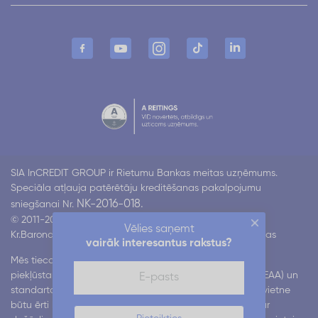
SIA InCREDIT GROUP ir Rietumu Bankas meitas uzņēmums.
Speciāla atļauja patērētāju kreditēšanas pakalpojumu
NK-2016-018.
sniegšanai Nr.
© 2011-2026 Incredit
Vēlies saņemt
Kr.Barona 130 k4, Rīga LV-1012
Visas tiesības aizsargātas
vairāk interesantus rakstus?
Mēs tiecamies nodrošināt mūsu digitālo pakalpojumu
piekļūstamību atbilstoši Eiropas piekļūstamības aktam (EAA) un
standartam EN 301 549. Mēs strādājam pie tā, lai mūsu vietne
būtu ērti lietojama visiem lietotājiem, tostarp cilvēkiem ar