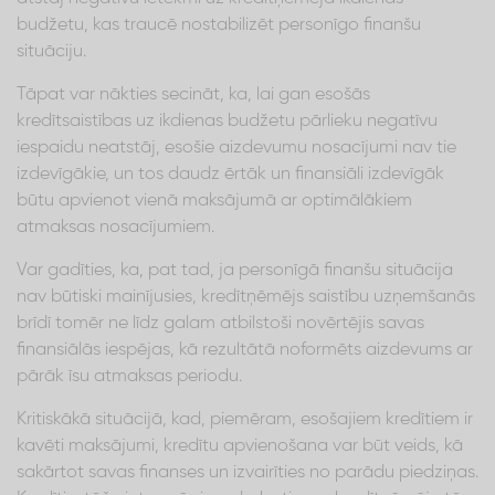
budžetu, kas traucē nostabilizēt personīgo finanšu
situāciju.
Tāpat var nākties secināt, ka, lai gan esošās
kredītsaistības uz ikdienas budžetu pārlieku negatīvu
iespaidu neatstāj, esošie aizdevumu nosacījumi nav tie
izdevīgākie, un tos daudz ērtāk un finansiāli izdevīgāk
būtu apvienot vienā maksājumā ar optimālākiem
atmaksas nosacījumiem.
Var gadīties, ka, pat tad, ja personīgā finanšu situācija
nav būtiski mainījusies, kredītņēmējs saistību uzņemšanās
brīdī tomēr ne līdz galam atbilstoši novērtējis savas
finansiālās iespējas, kā rezultātā noformēts aizdevums ar
pārāk īsu atmaksas periodu.
Kritiskākā situācijā, kad, piemēram, esošajiem kredītiem ir
kavēti maksājumi, kredītu apvienošana var būt veids, kā
sakārtot savas finanses un izvairīties no parādu piedziņas.