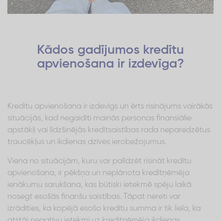
Kādos gadījumos kredītu
apvienošana ir izdevīga?
Kredītu apvienošana ir izdevīgs un ērts risinājums vairākās
situācijās, kad negaidīti mainās personas finansiālie
apstākļi vai līdzšinējās kredītsaistības rada neparedzētus
traucēkļus un ikdienas dzīves ierobežojumus.
Viena no situācijām, kuru var palīdzēt risināt kredītu
apvienošana, ir pēkšņa un neplānota kredītņēmēja
ienākumu sarukšana, kas būtiski ietekmē spēju laikā
nosegt esošās finanšu saistības. Tāpat nereti var
izrādīties, ka kopējā esošo kredītu summa ir tik liela, ka
atstāj negatīvu ietekmi uz kredītņēmēja ikdienas