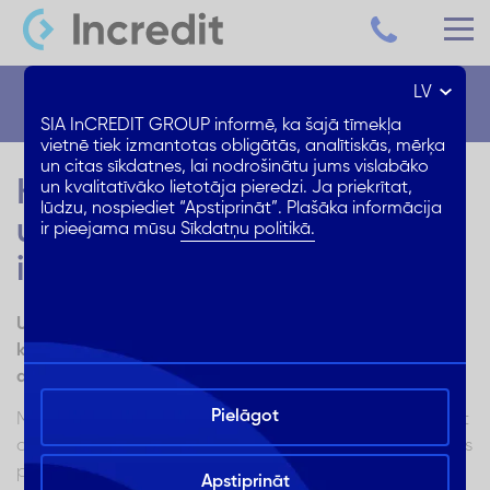
LV
Blogs
SIA InCREDIT GROUP informē, ka šajā tīmekļa
vietnē tiek izmantotas obligātās, analītiskās, mērķa
un citas sīkdatnes, lai nodrošinātu jums vislabāko
Kas ir kredītu apvienošana
un kvalitatīvāko lietotāja pieredzi. Ja priekrītat,
lūdzu, nospiediet “Apstiprināt”. Plašāka informācija
un kādos gadījumos tā
ir pieejama mūsu
Sīkdatņu politikā.
izdevīga?
Uzzini svarīgāko par nebanku kredītdevēju izsniegto
kredītu apvienošanu, un situācijām, kurās kredītu
apvienošana ir visizdevīgākais risinājums!
Pielāgot
Mūsdienās, kad aizņēmumus izsniedz ne tikai bankas, bet
arī nebanku kredītdevēji, kredītņēmējam ir vērā ņemamas
priekšrocības, piemēram, iegādājoties kādu lielāku
Apstiprināt