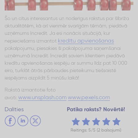
Šo un citus interesantus un noderīgus rakstus par šībrīža
aktualitātēm, kā arī vienmēr svarīgām tēmām, piedāvā
uzņēmums Incredit. Ja esi nonācis situācijā, kur
kredītu apvienošanas
nepieciešams izmantot
pakalpojumu, piesakies šī pakalpojuma saņemšanai
uzņēmumā Incredit. Incredit saviem klientiem piedāvā
kredītu apvienošanas iespēju ar summu līdz pat 10 000
eiro, turklāt ātrās pārbaudes pieteikumu tiešsaistē
iespējams aizpildīt 5 minūšu laikā!
Rakstā izmantotie foto
www.unsplash.com
www.pexels.com
avoti:
Dalīties
Patika raksts? Novērtē!
Reitings: 5/5 (2 balsojumi)