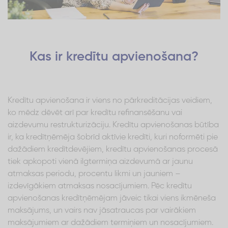
Kas ir kredītu apvienošana?
Kredītu apvienošana ir viens no pārkreditācijas veidiem,
ko mēdz dēvēt arī par kredītu refinansēšanu vai
aizdevumu restrukturizāciju. Kredītu apvienošanas būtība
ir, ka kredītņēmēja šobrīd aktīvie kredīti, kuri noformēti pie
dažādiem kredītdevējiem, kredītu apvienošanas procesā
tiek apkopoti vienā ilgtermiņa aizdevumā ar jaunu
atmaksas periodu, procentu likmi un jauniem –
izdevīgākiem atmaksas nosacījumiem. Pēc kredītu
apvienošanas kredītņēmējam jāveic tikai viens ikmēneša
maksājums, un vairs nav jāsatraucas par vairākiem
maksājumiem ar dažādiem termiņiem un nosacījumiem.