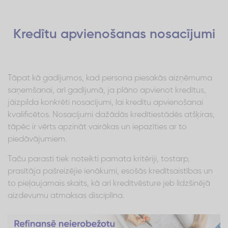
Kredītu apvienošanas nosacījumi
Tāpat kā gadījumos, kad persona piesakās aizņēmuma
saņemšanai, arī gadījumā, ja plāno apvienot kredītus,
jāizpilda konkrēti nosacījumi, lai kredītu apvienošanai
kvalificētos. Nosacījumi dažādās kredītiestādēs atšķiras,
tāpēc ir vērts apzināt vairākas un iepazīties ar to
piedāvājumiem.
Taču parasti tiek noteikti pamata kritēriji, tostarp,
prasītāja pašreizējie ienākumi, esošās kredītsaistības un
to pieļaujamais skaits, kā arī kredītvēsture jeb līdzšinējā
aizdevumu atmaksas disciplīna.