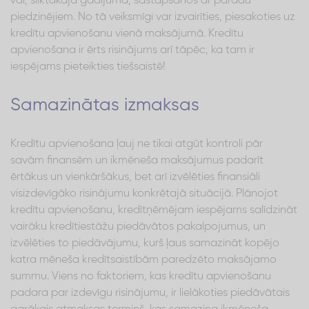
vai, sliktākajā gadījumā, sastapšanos ar parādu
piedzinējiem. No tā veiksmīgi var izvairīties, piesakoties uz
kredītu apvienošanu vienā maksājumā. Kredītu
apvienošana ir ērts risinājums arī tāpēc, ka tam ir
iespējams pieteikties tiešsaistē!
Samazinātas izmaksas
Kredītu apvienošana ļauj ne tikai atgūt kontroli pār
savām finansēm un ikmēneša maksājumus padarīt
ērtākus un vienkāršākus, bet arī izvēlēties finansiāli
visizdevīgāko risinājumu konkrētajā situācijā. Plānojot
kredītu apvienošanu, kredītņēmējam iespējams salīdzināt
vairāku kredītiestāžu piedāvātos pakalpojumus, un
izvēlēties to piedāvājumu, kurš ļaus samazināt kopējo
katra mēneša kredītsaistībām paredzēto maksājamo
summu. Viens no faktoriem, kas kredītu apvienošanu
padara par izdevīgu risinājumu, ir lielākoties piedāvātais