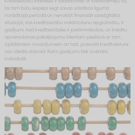
Kredītiestāžu interesēs ir sadarboties ar kredītņēmēju tā,
lai tam būtu iespēja segt savas saistības līgumā
norādītajā periodā un nenokļūt finansiāli sarežģītākā
situācijā, kas kredītsaistību nokārtošanu apgrūtinātu. Ir
gadījumi, kad kredītiestādes ir pretimnākošas, un kredītu
apvienošanas pakalpojumu klientam piedāvā ar tam
izpildāmiem nosacījumiem arī tad, ja esošā kredītvēsture
nav ideālā stāvoklī. Katrs gadījums tiek izvērtēts
individuāli.