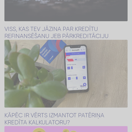
VISS, KAS TEV JĀZINA PAR KREDĪTU
REFINANSĒŠANU JEB PĀRKREDITĀCIJU
KĀPĒC IR VĒRTS IZMANTOT PATĒRIŅA
KREDĪTA KALKULATORU?