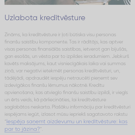
Uzlabota kredītvēsture
Zināms, ka kredītvēsture ir ļoti būtiska visu personas
finanšu saistību komponente. Tas ir rādītājs, kas aptver
visas personas finansiālās saistības, ietverot gan bijušās,
gan esošās, un vēsta par to izpildes ieradumiem. Jebkurš
kavēts maksājums, kaut visniecīgākais laika vai summas
ziņā, var negatīvi ietekmēt personas kredītvēsturi, un,
tādējādi, apdraudēt iespēju netraucēti pieņemt sev
izdevīgākos finanšu lēmumus nākotnē. Kredītu
apvienošana, kas atvieglo finanšu saistību izpildi, ir viegls
un ērts veids, kā pārliecināties, lai kredītvēsture
saglabātos neskarta. Plašāku informāciju par kredītvēsturi
iespējams iegūt, izlasot mūsu iepriekš sagatavoto rakstu
Iespēja saņemt aizdevumu un kredītvēsture: kas
“
par to jāzina?
”.