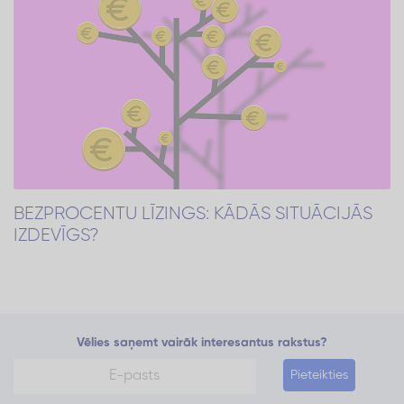
BEZPROCENTU LĪZINGS: KĀDĀS SITUĀCIJĀS
IZDEVĪGS?
Vēlies saņemt vairāk interesantus rakstus?
Pieteikties