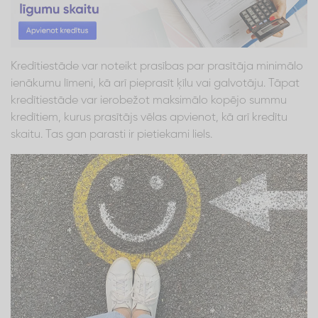
Kredītiestāde var noteikt prasības par prasītāja minimālo
ienākumu līmeni, kā arī pieprasīt ķīlu vai galvotāju. Tāpat
kredītiestāde var ierobežot maksimālo kopējo summu
kredītiem, kurus prasītājs vēlas apvienot, kā arī kredītu
skaitu. Tas gan parasti ir pietiekami liels.