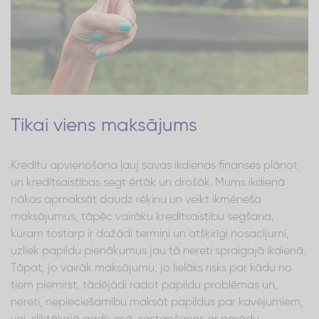
Tikai viens maksājums
Kredītu apvienošana ļauj savas ikdienas finanses plānot
un kredītsaistības segt ērtāk un drošāk. Mums ikdienā
nākas apmaksāt daudz rēķinu un veikt ikmēneša
maksājumus, tāpēc vairāku kredītsaistību segšana,
kuram tostarp ir dažādi termiņi un atšķirīgi nosacījumi,
uzliek papildu pienākumus jau tā nereti spraigajā ikdienā.
Tāpat, jo vairāk maksājumu, jo lielāks risks par kādu no
tiem piemirst, tādējādi radot papildu problēmas un,
nereti, nepieciešamību maksāt papildus par kavējumiem,