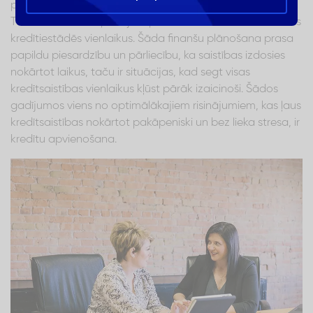
pirkumu tad, kad tas ir pieejams par visizdevīgāko cenu.
Taču nereti kredītņēmēji uzņemas kredītsaistības vairākās
kredītiestādēs vienlaikus. Šāda finanšu plānošana prasa
papildu piesardzību un pārliecību, ka saistības izdosies
nokārtot laikus, taču ir situācijas, kad segt visas
kredītsaistības vienlaikus kļūst pārāk izaicinoši. Šādos
gadījumos viens no optimālākajiem risinājumiem, kas ļaus
kredītsaistības nokārtot pakāpeniski un bez lieka stresa, ir
kredītu apvienošana.