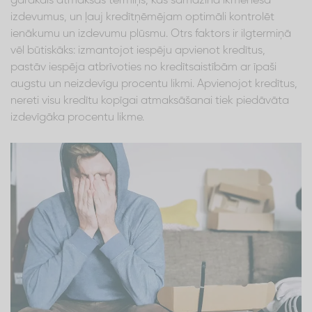
garākais atmaksas termiņš, kas samazina ikmēneša
izdevumus, un ļauj kredītņēmējam optimāli kontrolēt
ienākumu un izdevumu plūsmu. Otrs faktors ir ilgtermiņā
vēl būtiskāks: izmantojot iespēju apvienot kredītus,
pastāv iespēja atbrīvoties no kredītsaistībām ar īpaši
augstu un neizdevīgu procentu likmi. Apvienojot kredītus,
nereti visu kredītu kopīgai atmaksāšanai tiek piedāvāta
izdevīgāka procentu likme.