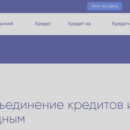
Мой профиль
ьский
Кредит
Кредит на
Кредит
кредит
PRIMA
авто
ли
бъединение кредитов 
дным