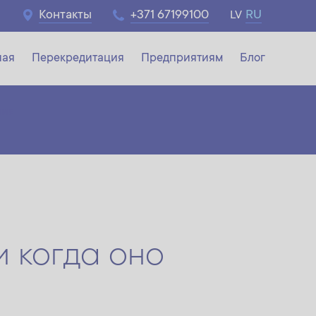
Контакты
+371 67199100
RU
LV
ная
Перекредитация
Предприятиям
Блог
ния
и когда оно