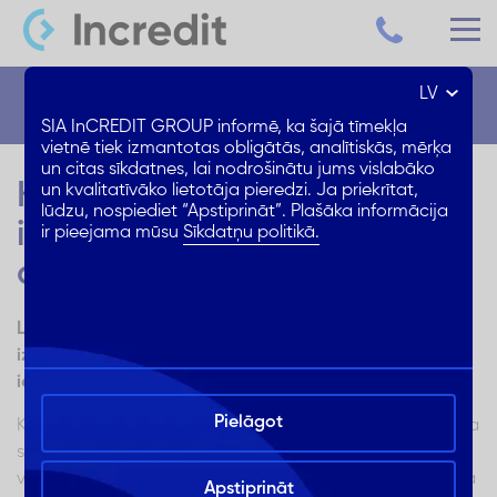
LV
Blogs
SIA InCREDIT GROUP informē, ka šajā tīmekļa
vietnē tiek izmantotas obligātās, analītiskās, mērķa
un citas sīkdatnes, lai nodrošinātu jums vislabāko
Kas jāņem vērā,
un kvalitatīvāko lietotāja pieredzi. Ja priekrītat,
lūdzu, nospiediet “Apstiprināt”. Plašāka informācija
iegādājoties jaunu kafijas
ir pieejama mūsu
Sīkdatņu politikā.
aparātu?
Labākie un mājoklim piemērotākie kafijas aparāti:
izvēlies, izvērtējot savus kafijas dzeršanas ieradumus,
ierīču kvalitāti un cenu!
Pielāgot
Kafija un kafijas baudīšana – tā ir tēma, kura nereti rosina
spraigas diskusijas un polarizē viedokļus, tā ir vienas
valsts cieņas un goda jautājums, kamēr, piemēram, kādā
Apstiprināt