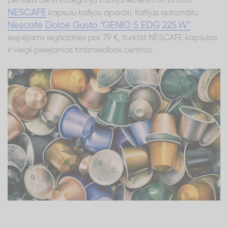
Zemākā cenu kategorijā Latvijā iecienīti arī zīmola
NESCAFE
kapsulu kafijas aparāti. Kafijas automātu
Nescafe Dolce Gusto “GENIO S EDG 225.W”
iespējams iegādāties par 79 €, turklāt NESCAFE kapsulas
ir viegli pieejamas tirdzniecības centros.