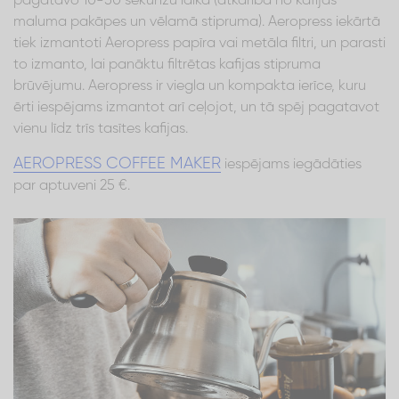
pagatavo 10-50 sekunžu laikā (atkarībā no kafijas
maluma pakāpes un vēlamā stipruma). Aeropress iekārtā
tiek izmantoti Aeropress papīra vai metāla filtri, un parasti
to izmanto, lai panāktu filtrētas kafijas stipruma
brūvējumu. Aeropress ir viegla un kompakta ierīce, kuru
ērti iespējams izmantot arī ceļojot, un tā spēj pagatavot
vienu līdz trīs tasītes kafijas.
AEROPRESS COFFEE MAKER
iespējams iegādāties
par aptuveni 25 €.