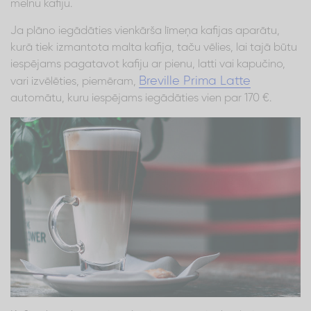
melnu kafiju.
Ja plāno iegādāties vienkārša līmeņa kafijas aparātu,
kurā tiek izmantota malta kafija, taču vēlies, lai tajā būtu
iespējams pagatavot kafiju ar pienu, latti vai kapučino,
Breville Prima Latte
vari izvēlēties, piemēram,
automātu, kuru iespējams iegādāties vien par 170 €.