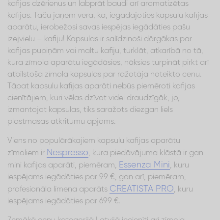
kafijas dzērienus un labprāt baudi arī aromatizētas
kafijas. Taču jāņem vērā, ka, iegādājoties kapsulu kafijas
aparātu, ierobežosi savas iespējas iegādāties pašu
izejvielu – kafiju! Kapsulas ir salīdzinoši dārgākas par
kafijas pupiņām vai maltu kafiju, turklāt, atkarībā no tā,
kura zīmola aparātu iegādāsies, nāksies turpināt pirkt arī
atbilstoša zīmola kapsulas par ražotāja noteikto cenu.
Tāpat kapsulu kafijas aparāti nebūs piemēroti kafijas
cienītājiem, kuri vēlas dzīvot videi draudzīgāk, jo,
izmantojot kapsulas, tiks saražots diezgan liels
plastmasas atkritumu apjoms.
Viens no populārākajiem kapsulu kafijas aparātu
Nespresso
zīmoliem ir
, kura piedāvājuma klāstā ir gan
Essenza Mini
mini kafijas aparāti, piemēram,
, kuru
iespējams iegādāties par 99 €, gan arī, piemēram,
CREATISTA PRO
profesionāla līmeņa aparāts
, kuru
iespējams iegādāties par 699 €.