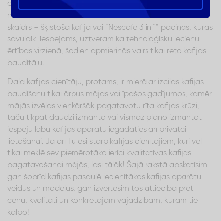
citā valstī par pārlieku lielas vērības piešķiršanu tik
nebūtiskai dzīves sastāvdaļai rauc uzacis... Bet viens ir
skaidrs – šķīstošā kafija vai “Nescafe 3 in 1” paciņas, kuras
savulaik, iespējams, uztvērām kā tehnoloģisku lēcienu
ērtības virzienā, šodien apmierinās vairs tikai reto kafijas
baudītāju.
Daļa kafijas cienītāju, protams, ir mierā ar izcilas kafijas
baudīšanu tikai ārpus mājas vai īpašos gadījumos, kamēr
mājās izvēlas vienkāršāk pagatavotu rīta kafijas krūzi,
taču tikpat daudzi izmanto vai vismaz plāno izmantot
iespēju labu kafijas aparātu iegādāties arī privātai
lietošanai. Ja arī Tu esi starp kafijas cienītājiem, kuri vēl
tikai meklē sev piemērotāko ierīci kvalitatīvas kafijas
pagatavošanai mājās, lasi tālāk! Šajā rakstā apskatīsim
gan šobrīd kafijas pasaulē iecienītākos kafijas aparātu
veidus un modeļus, gan izvērtēsim tos attiecībā pret
cenu, kvalitāti un konkrētajām vajadzībām, kurām tie
kalpo!