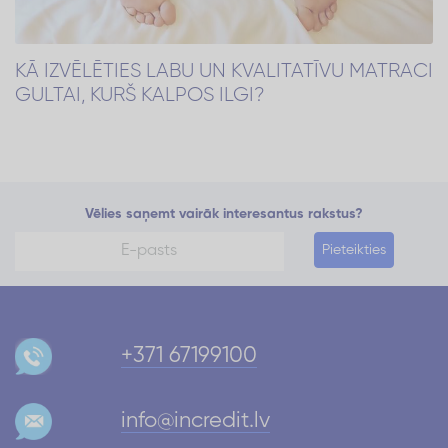
KĀ IZVĒLĒTIES LABU UN KVALITATĪVU MATRACI
GULTAI, KURŠ KALPOS ILGI?
Vēlies saņemt vairāk interesantus rakstus?
Pieteikties
+371 67199100
info@incredit.lv