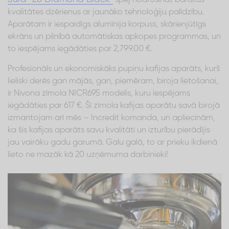
kvalitātes dzērienus ar jaunāko tehnoloģiju palīdzību.
Aparātam ir iespaidīgs alumīnija korpuss, skārienjūtīgs
ekrāns un pilnībā automātiskas apkopes programmas, un
to iespējams iegādāties par 2,799.00 €.
Profesionāls un ekonomiskāks pupiņu kafijas aparāts, kurš
lieliski derēs gan mājās, gan, piemēram, biroja lietošanai,
ir Nivona zīmola NICR695 modelis, kuru iespējams
iegādāties par 617 €. Šī zīmola kafijas aparātu savā birojā
izmantojam arī mēs – Incredit komanda, un apliecinām,
ka šis kafijas aparāts savu kvalitāti un izturību pierādījis
jau vairāku gadu garumā. Galu galā, to ar prieku ikdienā
lieto ne mazāk kā 20 uzņēmuma darbinieki!