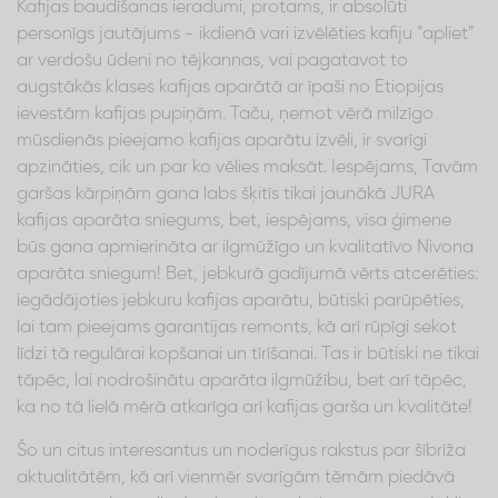
Kafijas baudīšanas ieradumi, protams, ir absolūti
personīgs jautājums - ikdienā vari izvēlēties kafiju “apliet”
ar verdošu ūdeni no tējkannas, vai pagatavot to
augstākās klases kafijas aparātā ar īpaši no Etiopijas
ievestām kafijas pupiņām. Taču, ņemot vērā milzīgo
mūsdienās pieejamo kafijas aparātu izvēli, ir svarīgi
apzināties, cik un par ko vēlies maksāt. Iespējams, Tavām
garšas kārpiņām gana labs šķitīs tikai jaunākā JURA
kafijas aparāta sniegums, bet, iespējams, visa ģimene
būs gana apmierināta ar ilgmūžīgo un kvalitatīvo Nivona
aparāta sniegum! Bet, jebkurā gadījumā vērts atcerēties:
iegādājoties jebkuru kafijas aparātu, būtiski parūpēties,
lai tam pieejams garantijas remonts, kā arī rūpīgi sekot
līdzi tā regulārai kopšanai un tīrīšanai. Tas ir būtiski ne tikai
tāpēc, lai nodrošinātu aparāta ilgmūžību, bet arī tāpēc,
ka no tā lielā mērā atkarīga arī kafijas garša un kvalitāte!
Šo un citus interesantus un noderīgus rakstus par šībrīža
aktualitātēm, kā arī vienmēr svarīgām tēmām piedāvā