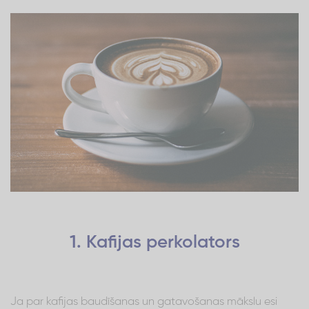
1. Kafijas perkolators
Ja par kafijas baudīšanas un gatavošanas mākslu esi