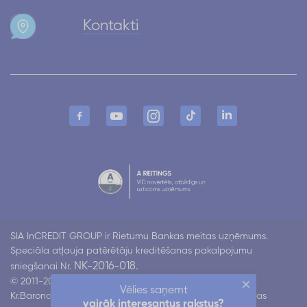
Kontakti
SIA InCREDIT GROUP ir Rietumu Bankas meitas uzņēmums.
Speciāla atļauja patērētāju kreditēšanas pakalpojumu
NK-2016-018.
sniegšanai Nr.
© 2011-2026 Incredit
Vēlies saņemt
Kr.Barona 130 k4, Rīga LV-1012
Visas tiesības aizsargātas
vairāk interesantus rakstus?