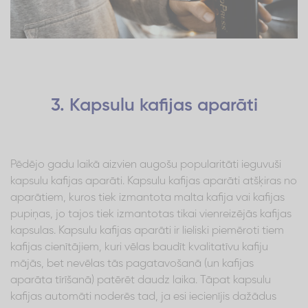
3. Kapsulu kafijas aparāti
Pēdējo gadu laikā aizvien augošu popularitāti ieguvuši
kapsulu kafijas aparāti. Kapsulu kafijas aparāti atšķiras no
aparātiem, kuros tiek izmantota malta kafija vai kafijas
pupiņas, jo tajos tiek izmantotas tikai vienreizējās kafijas
kapsulas. Kapsulu kafijas aparāti ir lieliski piemēroti tiem
kafijas cienītājiem, kuri vēlas baudīt kvalitatīvu kafiju
mājās, bet nevēlas tās pagatavošanā (un kafijas
aparāta tīrīšanā) patērēt daudz laika. Tāpat kapsulu
kafijas automāti noderēs tad, ja esi iecienījis dažādus