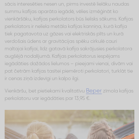
sācis interesēties nesen un, pirms investē lielāku naudas
summu kafijas aparāta iegādē, vēlies izmēģināt ko
vienkāršāku, kafijas perkolators būs lielisks sākums. Kafijas
perkolators ir neliela metāla kafijas kanniņa, kurā kafija
tiek pagatavota uz gāzes vai elektriskās plīts un kurā
verdošais ūdens ar gravitācijas spēku cirkulē cauri
maltajai kafijai, līdz gatavā kafija sakrājusies perkolatora
augšējā nodalījumā. Kafijas perkolatorus iespējams
iegādāties dažādos lielumos – pieejami vienai, divām vai
pat četrām kafijas tasītei piemēroti perkolatori, turklāt tie
ir cenas ziņā izdevīgi un kalpo ilgi.
Beper
Vienkāršu, bet pietiekami kvalitatīvu
zīmola kafijas
perkolatoru var iegādāties par 13,95 €.