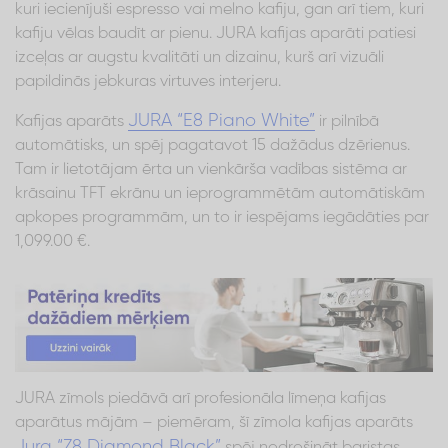
kuri iecienījuši espresso vai melno kafiju, gan arī tiem, kuri
kafiju vēlas baudīt ar pienu. JURA kafijas aparāti patiesi
izceļas ar augstu kvalitāti un dizainu, kurš arī vizuāli
papildinās jebkuras virtuves interjeru.
JURA “E8 Piano White”
Kafijas aparāts
ir pilnībā
automātisks, un spēj pagatavot 15 dažādus dzērienus.
Tam ir lietotājam ērta un vienkārša vadības sistēma ar
krāsainu TFT ekrānu un ieprogrammētām automātiskām
apkopes programmām, un to ir iespējams iegādāties par
1,099.00 €.
JURA zīmols piedāvā arī profesionāla līmeņa kafijas
aparātus mājām – piemēram, šī zīmola kafijas aparāts
Jura “Z8 Diamond Black”
spēj nodrošināt baristas