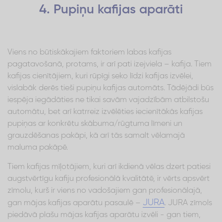
4. Pupiņu kafijas aparāti
Viens no būtiskākajiem faktoriem labas kafijas
pagatavošanā, protams, ir arī pati izejviela – kafija. Tiem
kafijas cienītājiem, kuri rūpīgi seko līdzi kafijas izvēlei,
vislabāk derēs tieši pupiņu kafijas automāts. Tādējādi būs
iespēja iegādāties ne tikai savām vajadzībām atbilstošu
automātu, bet arī katrreiz izvēlēties iecienītākās kafijas
pupiņas ar konkrētu skābuma/rūgtuma līmeni un
grauzdēšanas pakāpi, kā arī tās samalt vēlamajā
maluma pakāpē.
Tiem kafijas mīļotājiem, kuri arī ikdienā vēlas dzert patiesi
augstvērtīgu kafiju profesionālā kvalitātē, ir vērts apsvērt
zīmolu, kurš ir viens no vadošajiem gan profesionālajā,
JURA
gan mājas kafijas aparātu pasaulē –
. JURA zīmols
piedāvā plašu mājas kafijas aparātu izvēli - gan tiem,