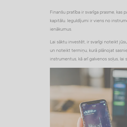
Finanšu pratība ir svarīga prasme, kas pa
kapitālu. Ieguldījumi ir viens no instru
ienākumus.
Lai sāktu investēt, ir svarīgi noteikt j
un noteikt termiņu, kurā plānojat sasn
instrumentus, kā arī galvenos soļus, lai s