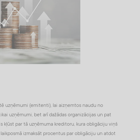
mitē uzņēmumi (emitenti), lai aizņemtos naudu no
tikai uzņēmumi, bet arī dažādas organizācijas un pat
ājs kļūst par tā uzņēmuma kreditoru, kura obligāciju viņš
laikposmā izmaksāt procentus par obligāciju un atdot