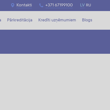
Kontakti
+371 67199100
LV
RU
a
Pārkreditācija
Kredīti uzņēmumiem
Blogs