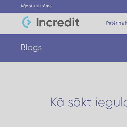
Aģentu sistēma
Patēriņa k
Blogs
Kā sākt iegul