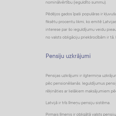
nominālvērtību (ieguldīto summu).
Pēdējos gados īpaši populāras ir kļuvušas 
fiksētu procentu likmi, ko emitē Latvija
interese par šo ieguldījumu veidu pieau
no valsts obligāciju priekšrocībām ir tā,
Pensiju uzkrājumi
Pensijas uzkrājumi ir ilgtermiņa uzkrāju
pēc pensionēšanās. Ieguldījumus pensijā
rēķināties ar lielākiem maksājumiem p
Latvijā ir trīs līmeņu pensiju sistēma.
Pirmais līmenis ir obligātā valsts pensi