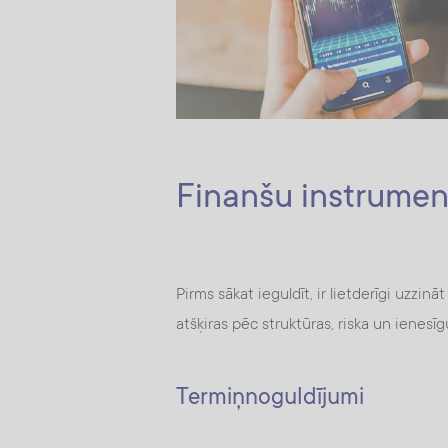
Finanšu instrumen
Pirms sākat ieguldīt, ir lietderīgi uzzi
atšķiras pēc struktūras, riska un ienesī
Termiņnoguldījumi