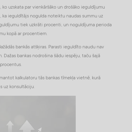
, ko uzskata par vienkāršāko un drošāko ieguldījumu
, ka ieguldītājs nogulda noteiktu naudas summu uz
oguldījumu tiek uzkrāti procenti, un noguldījuma perioda
mmu kopā ar procentiem.
žādās bankās atšķiras. Parasti ieguldīto naudu nav
. Dažas bankas nodrošina šādu iespēju, taču šajā
 procentus.
mantot kalkulatoru tās bankas tīmekļa vietnē, kurā
s uz konsultāciju.