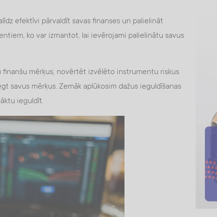
līdz efektīvi pārvaldīt savas finanses un palielināt
mentiem, ko var izmantot, lai ievērojami palielinātu savus
ūsu finanšu mērķus, novērtēt izvēlēto instrumentu riskus
iegt savus mērķus. Zemāk aplūkosim dažus ieguldīšanas
āktu ieguldīt.