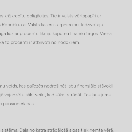
krājkredītu obligācijas. Tie ir valsts vērtspapīri ar
s Republika ar Valsts kases starpniecību. Iedzīvotāju
ga līdz ar procentu likmju kāpumu finanšu tirgos. Viena
 ka to procenti ir atbrīvoti no nodokļiem.
mu veids, kas palīdzēs nodrošināt labu finansiālo stāvokli
 vajadzētu sākt veikt, kad sākat strādāt. Tas ļaus jums
ēc pensionēšanās.
ju sistēma. Daļa no katra strādājošā algas tiek ņemta vērā,