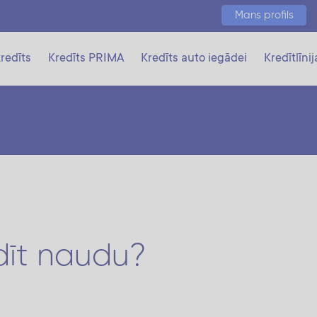
Mans profils
redīts
Kredīts PRIMA
Kredīts auto iegādei
Kredītlīnij
dīt naudu?