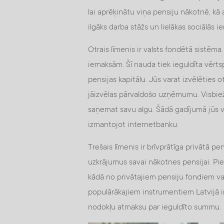
lai aprēķinātu viņa pensiju nākotnē, kā 
ilgāks darba stāžs un lielākas sociālās i
Otrais līmenis ir valsts fondētā sistēma
iemaksām. Šī nauda tiek ieguldīta vērtsp
pensijas kapitālu. Jūs varat izvēlēties ot
jāizvēlas pārvaldošo uzņēmumu. Visbiežā
saņemat savu algu. Šādā gadījumā jūs v
izmantojot internetbanku.
Trešais līmenis ir brīvprātīga privātā pe
uzkrājumus savai nākotnes pensijai. Pi
kādā no privātajiem pensiju fondiem va
populārākajiem instrumentiem Latvijā i
nodokļu atmaksu par ieguldīto summu.