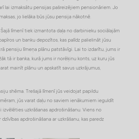
arī lai izmaksātu pensijas pašreizējiem pensionāriem. Jo
emaksas, jo lielāka būs jūsu pensija nākotnē.
. Šajā līmenī tiek izmantota daļa no darbinieku sociālajām
apīros un banku depozītos, kas palīdz palielināt jūsu
rā pensiju līmeņa plānu patstāvīgi. Lai to izdarītu, jums ir
k tā ir banka, kurā jums ir norēķinu konts, uz kuru jūs
arat mainīt plānu un apskatīt savus uzkrājumus,
nsiju shēma. Trešajā līmenī jūs veidojat papildu
emēram, jūs varat daļu no saviem ienākumiem ieguldīt
i izvēlēties uzkrāšanas apdrošināšanu. Viens no
r dzīvības apdrošināšana ar uzkrāšanu, kas paredz