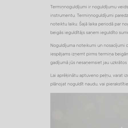
Termiņnoguldījumi ir noguldījumu veids
instrumentu. Termiņnoguldījumi paredz
noteiktu laiku. Šajā laika periodā par n
beigās ieguldītājs saņem ieguldīto su
Noguldījuma noteikumi un nosacījumi da
iespējams izņemt pirms termiņa beigām
gadījumā jūs nesaņemsiet jau uzkrātos
Lai aprēķinātu aptuveno peļņu, varat iz
plānojat noguldīt naudu, vai pierakstītie