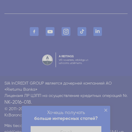
SIA InCREDIT GROUP является дочерней компанией АО
«Rietumu Banka»
Лицензия ЛР ЦЗПП на осуществление кредитных операций Nr.
NK-2016-018.
© 2011-2026 Incredit
Хочешь получать
Kr.Barona 130 k4, Rīga LV-1012
Все права защищены
больше интересных статей?
Mēs tiecamies nodrošināt mūsu digitālo pakalpojumu
piekļūstamību atbilstoši Eiropas piekļūstamības aktam (EAA) un