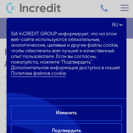
RU
Блог
SIA InCREDIT GROUP информирует, что на этом
веб-сайте используются обязательные,
аналитические, целевые и другие файлы cookie,
Как начать инвестировать
чтобы обеспечить вам лучший и качественный
опыт пользователя. Если вы согласны,
деньги?
пожалуйста, нажмите "Подтвердить".
Дополнительная информация доступна в нашей
Политике файлов cookie
Финансовая грамотность —важный навык, которые
помогает эффективно управлять финансами и
увеличивать ваш капитал. Инвестирование — один из
инструментов, с помощью которого можно
существенно увеличить ваш доход.
Изменить
Для того, чтобы начать инветсировать, важно
определить ваши финансовые цели, оценить риски
Подтвердить
выбранных инструментов и установить сроки, в