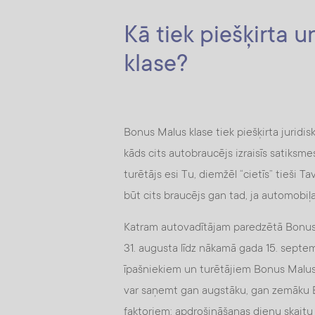
Kā tiek piešķirta 
klase?
Bonus Malus klase tiek piešķirta juridiska
kāds cits autobraucējs izraisīs satiksm
turētājs esi Tu, diemžēl “cietīs” tieši 
būt cits braucējs gan tad, ja automobiļa 
Katram autovadītājam paredzētā Bonus M
31. augusta līdz nākamā gada 15. septem
īpašniekiem un turētājiem Bonus Malus k
var saņemt gan augstāku, gan zemāku Bo
faktoriem: apdrošināšanas dienu skaitu