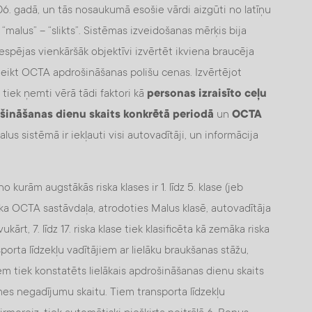
6. gadā, un tās nosaukumā esošie vārdi aizgūti no latīņu
 “malus” – “slikts”. Sistēmas izveidošanas mērķis bija
espējas vienkāršāk objektīvi izvērtēt ikviena braucēja
noteikt OCTA apdrošināšanas polišu cenas. Izvērtējot
 tiek ņemti vērā tādi faktori kā
personas
izraisīto ceļu
šināšanas dienu skaits konkrētā periodā
un
OCTA
lus sistēmā ir iekļauti visi autovadītāji, un informācija
kurām augstākās riska klases ir 1. līdz 5. klase (jeb
ska OCTA sastāvdaļa, atrodoties Malus klasē, autovadītāja
rt, 7. līdz 17. riska klase tiek klasificēta kā zemāka riska
sporta līdzekļu vadītājiem ar lielāku braukšanas stāžu,
m tiek konstatēts lielākais apdrošināšanas dienu skaits
mes negadījumu skaitu. Tiem transporta līdzekļu