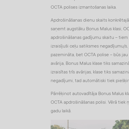
OCTA polises izmantošanas laika.
Apdrošināšanas dienu skaits konkrētajā 
saņemt augstāku Bonus Malus klasi, OCT
apdrošināšanas gadījumu skaitu – tiem
izraisījuši ceļu satiksmes negadījumu/s
pazemināta, bet OCTA polise – būs jau d
avārija, Bonus Malus klase tiks samazināt
izraisītas trīs avārijas, klase tiks samazin
negadījumi, tad automātiski tiek piešķi
Pārrēķinot autovadītāja Bonus Malus klas
OCTA apdrošināšanas polisi. Vērā tiek 
gadu laikā.