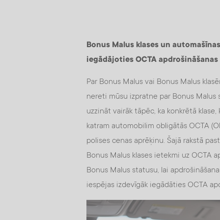
Bonus Malus klases un automašīnas
iegādājoties OCTA apdrošināšanas 
Par Bonus Malus vai Bonus Malus klasēm,
nereti mūsu izpratne par Bonus Malus si
uzzināt vairāk tāpēc, ka konkrētā klase
katram automobilim obligātās OCTA (Obli
polises cenas aprēķinu. Šajā rakstā pas
Bonus Malus klases ietekmi uz OCTA ap
Bonus Malus statusu, lai apdrošināšanas
iespējas izdevīgāk iegādāties OCTA ap