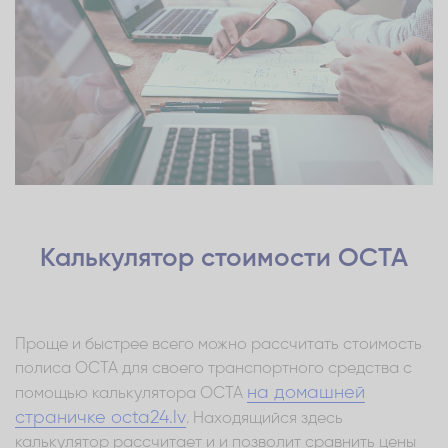
Калькулятор стоимости OCTA
Проще и быстрее всего можно рассчитать стоимость
полиса OCTA для своего транспортного средства с
на домашней
помощью калькулятора ОСТА
страничке octa24.lv
. Находящийся здесь
калькулятор рассчитает и и позволит сравнить цены