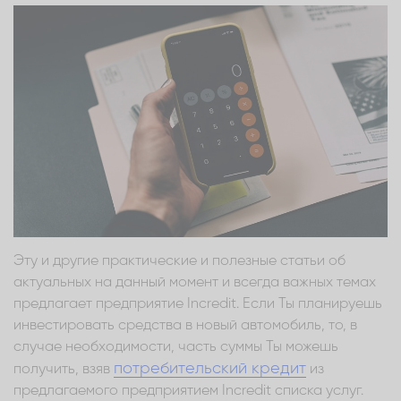
Эту и другие практические и полезные статьи об
актуальных на данный момент и всегда важных темах
предлагает предприятие Incredit. Если Ты планируешь
инвестировать средства в новый автомобиль, то, в
случае необходимости, часть суммы Ты можешь
потребительский кредит
получить, взяв
из
предлагаемого предприятием Incredit списка услуг.