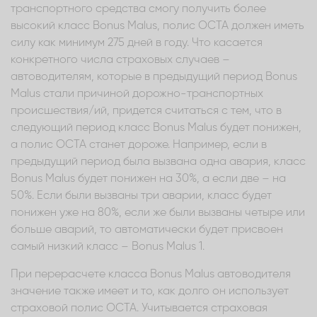
транспортного средства смогу получить более
высокий класс Bonus Malus, полис OCTA должен иметь
силу как минимум 275 дней в году. Что касается
конкретного числа страховых случаев –
автоводителям, которые в предыдущий период Bonus
Malus стали причиной дорожно-транспортных
происшествия/ий, придется считаться с тем, что в
следующий период класс Bonus Malus будет понижен,
а полис OCTA станет дороже. Например, если в
предыдущий период была вызвана одна авария, класс
Bonus Malus будет понижен на 30%, а если две – на
50%. Если были вызваны три аварии, класс будет
понижен уже на 80%, если же были вызваны четыре или
больше аварий, то автоматически будет присвоен
самый низкий класс – Bonus Malus 1.
При перерасчете класса Bonus Malus автоводителя
значение также имеет и то, как долго он использует
страховой полис OCTA. Учитывается страховая