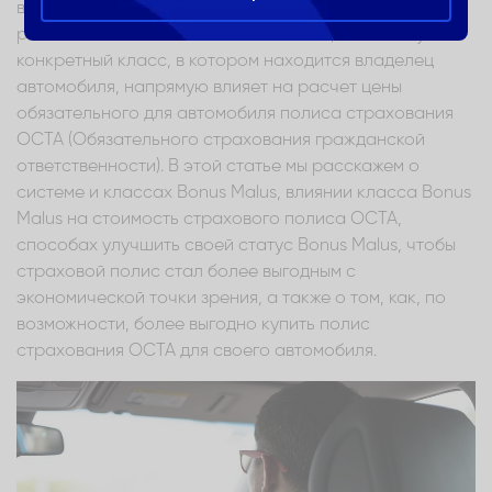
весьма ограниченным. Разбираться же в том, как
работает система важно Bonus Malus, поскольку
конкретный класс, в котором находится владелец
автомобиля, напрямую влияет на расчет цены
обязательного для автомобиля полиса страхования
OCTA (Обязательного страхования гражданской
ответственности). В этой статье мы расскажем о
системе и классах Bonus Malus, влиянии класса Bonus
Malus на стоимость страхового полиса OCTA,
способах улучшить своей статус Bonus Malus, чтобы
страховой полис стал более выгодным с
экономической точки зрения, а также о том, как, по
возможности, более выгодно купить полис
страхования OCTA для своего автомобиля.