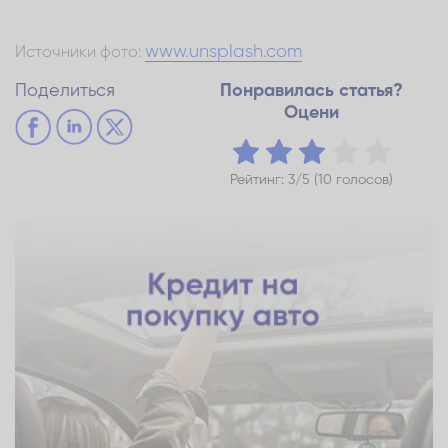
www.unsplash.com
Источники фото:
Поделиться
Понравилась статья?
Оцени
Рейтинг: 3/5 (10 голосов)