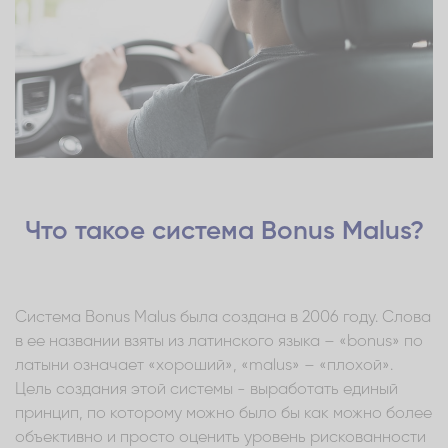
Что такое система Bonus Malus?
Система Bonus Malus была создана в 2006 году. Слова
в ее названии взяты из латинского языка – «bonus» по
латыни означает «хороший», «malus» – «плохой».
Цель создания этой системы - выработать единый
принцип, по которому можно было бы как можно более
объективно и просто оценить уровень рискованности