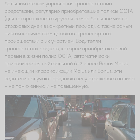
большим стажем управления транспортными
средствами, регулярно приобретавшие полисы OCTA
(для которых констатируется самое большое число
страховых дней в конкретный период), а также самым
низким количеством дорожно-транспортных
происшествий с их участием. Водителям
транспортных средств, которые приобретают свой
первый в жизни полис OCTA, автоматически
присваивается нейтральный 6-й класс Bonus Malus,
не имеющий классификации Malus или Bonus, эти
водители получают среднюю цену страхового полиса
- не пониженную и не повышенную.