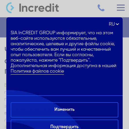
RU
Блог
SIA InCREDIT GROUP информирует, что на этом
веб-сайте используются обязательные,
аналитические, целевые и другие файлы cookie,
Что надо знать о
чтобы обеспечить вам лучший и качественный
опыт пользователя. Если вы согласны,
солнечных панелях в 2024
пожалуйста, нажмите "Подтвердить".
Дополнительная информация доступна в нашей
году?
Политике файлов cookie
Все чаще в Латвии можно увидеть парки солнечных
панелей, а также оборудованные солнечными
панелями крыши частных домов. Использование
экологичной энергии — один из самых обсуждаемых
Изменить
вопросов сегодня. Это связано не только с желанием
людей экономить на электроэнергии, но и с мировой
экологической повесткой.
Подтвердить