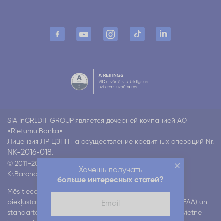
SIA InCREDIT GROUP является дочерней компанией АО
«Rietumu Banka»
Лицензия ЛР ЦЗПП на осуществление кредитных операций Nr.
NK-2016-018.
© 2011-2026 Incredit
Хочешь получать
Kr.Barona 130 k4, Rīga LV-1012
Все права защищены
больше интересных статей?
Mēs tiecamies nodrošināt mūsu digitālo pakalpojumu
piekļūstamību atbilstoši Eiropas piekļūstamības aktam (EAA) un
standartam EN 301 549. Mēs strādājam pie tā, lai mūsu vietne