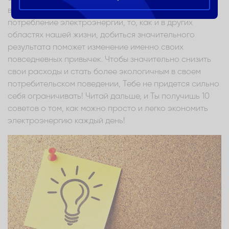
вздохнуть. Однако, если мы хотим снизить
потребление электроэнергии, то, как и в других
областях нашей жизни, добиться значительного
результата поможет изменение именно своих
повседневных привычек. Чтобы значительно снизить
свои расходы и стать более экологичным в своем
потребительском поведении, Тебе не придется сильно
себя ограничивать! Читай дальше, и Ты получишь 10
советов о том, как можно просто и легко экономить
электроэнергию каждый день!