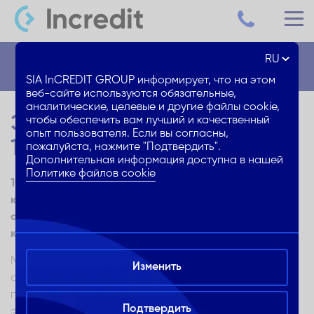
RU
Блог
SIA InCREDIT GROUP информирует, что на этом
веб-сайте используются обязательные,
аналитические, целевые и другие файлы cookie,
Экономия электроэнергии:
чтобы обеспечить вам лучший и качественный
опыт пользователя. Если вы согласны,
10 советов на каждый день
пожалуйста, нажмите "Подтвердить".
Дополнительная информация доступна в нашей
Политике файлов cookie
10 советов о том, как экономить электроэнергию
каждый день и в долгосрочной перспективе. Эти
советы помогут окружающей среде и Твоему
кошельку!
Мы пользуемся электроэнергией каждый день – в
Изменить
современном мире этого не избежать, и часто после
получения очередного счета за использованное
Подтвердить
электричество часто нам остается только тяжело