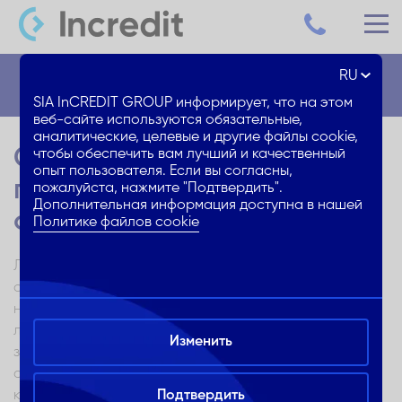
RU
Блог
SIA InCREDIT GROUP информирует, что на этом
веб-сайте используются обязательные,
аналитические, целевые и другие файлы cookie,
Семейный отпуск: 4 совета
чтобы обеспечить вам лучший и качественный
опыт пользователя. Если вы согласны,
по планированию летнего
пожалуйста, нажмите "Подтвердить".
Дополнительная информация доступна в нашей
отдыха
Политике файлов cookie
Лето — пора семейных отпусков, когда можно
отправиться в новые интересные места и провести
незабываемое время вместе с самыми близкими
людьми. Чтобы семейный отпуск стал действительно
Изменить
запоминающимся и приятным, нужно тщательно его
спланировать. В этой статье мы рассмотрим
ключевые аспекты, которые в этом помогут, от
Подтвердить