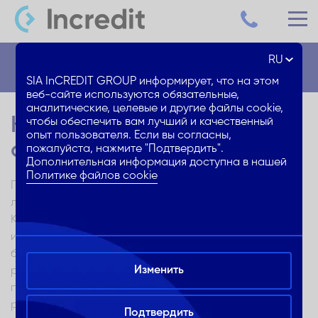
RU
Блог
SIA InCREDIT GROUP информирует, что на этом
веб-сайте используются обязательные,
аналитические, целевые и другие файлы cookie,
Как сэкономить на
чтобы обеспечить вам лучший и качественный
опыт пользователя. Если вы согласны,
автокредитах в Латвии
пожалуйста, нажмите "Подтвердить".
Дополнительная информация доступна в нашей
Политике файлов cookie
Покупка автомобиля — большой шаг для многих
людей, и часто требует больших финансовых затрат.
Кредит на покупку автомобиля может быть полезным
инструментом, который позволит приобрести машину
без немедленного полного платежа. В этой статье мы
Изменить
рассмотрим полезные советы по выбору наилучшего
предложения кредита на авто и методы снижения
расходов на проценты, которые помогут вам быстрее
Подтвердить