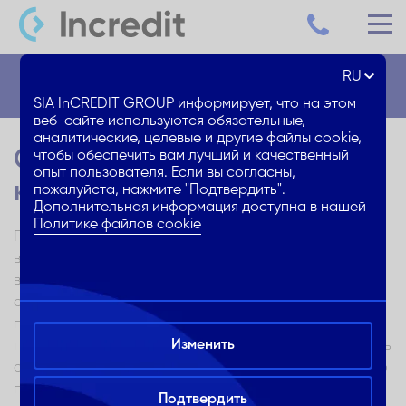
RU
Блог
SIA InCREDIT GROUP информирует, что на этом
веб-сайте используются обязательные,
аналитические, целевые и другие файлы cookie,
Семейный отпуск на
чтобы обеспечить вам лучший и качественный
опыт пользователя. Если вы согласны,
кемпере в Латвии
пожалуйста, нажмите "Подтвердить".
Дополнительная информация доступна в нашей
Политике файлов cookie
Приближается долгожданное лето, а вместе с ним и
время отпусков. Во время пандемии, когда были
введены ограничения на перелеты, требовались
справки о прививках и тесты, автомобильные
путешествия стали очень популярны. Большое
Изменить
преимущество такого вида отпуска — это возможность
самостоятельно планировать маршрут и изменять его
по мере необходимости, останавливаясь в любых
Подтвердить