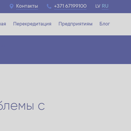
Контакты
+371 67199100
RU
LV
ная
Перекредитация
Предприятиям
Блог
ния
блемы с