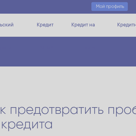
Мой профиль
ьский
Кредит
Кредит на
Кредит
кредит
PRIMA
авто
ли
ак предотвратить про
 кредита