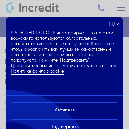
RU
Блог
SIA InCREDIT GROUP информирует, что на этом
веб-сайте используются обязательные,
аналитические, целевые и другие файлы cookie,
6 советов по
чтобы обеспечить вам лучший и качественный
опыт пользователя. Если вы согласны,
кредитованию: что нужно
пожалуйста, нажмите "Подтвердить".
Дополнительная информация доступна в нашей
учитывать, оформляя
Политике файлов cookie
кредит?
Кредит может быть полезным инструментом для
финансирования различных расходов, от улучшения
жилищных условий до оплаты обучения. Однако
Изменить
прежде чем брать кредит, следует оценить все риски и
принять взвешенное решение. В этой статье вы
Подтвердить