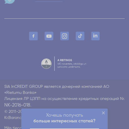
SIA InCREDIT GROUP является дочерней компанией АО
«Rietumu Banka»
Лицензия ЛР ЦЗПП на осуществление кредитных операций Nr.
NK-2016-018.
© 2011-2026 Incredit
Хочешь получать
Kr.Barona 130 k4, Rīga LV-1012
Все права защищены
больше интересных статей?
Mēs tiecamies nodrošināt mūsu digitālo pakalpojumu