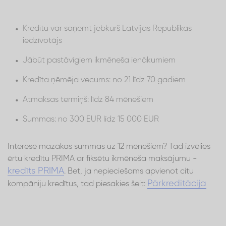
Kredītu var saņemt jebkurš Latvijas Republikas
iedzīvotājs
Jābūt pastāvīgiem ikmēneša ienākumiem
Kredīta ņēmēja vecums: no 21 līdz 70 gadiem
Atmaksas termiņš: līdz 84 mēnešiem
Summas: no 300 EUR līdz 15 000 EUR
Interesē mazākas summas uz 12 mēnešiem? Tad izvēlies
ērtu kredītu PRIMA ar fiksētu ikmēneša maksājumu -
kredīts PRIMA
. Bet, ja nepieciešams apvienot citu
Pārkreditācija
kompāniju kredītus, tad piesakies šeit: