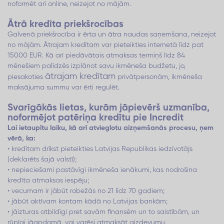
noformēt arī online, neizejot no mājām.
Ātrā kredīta priekšrocības
Galvenā priekšrocība ir ērta un ātra naudas saņemšana, neizejot
no mājām. Ātrajam kredītam var pieteikties internetā līdz pat
15000 EUR. Kā arī piedāvātais atmaksas termiņš līdz 84
mēnešiem palīdzēs izplānot savu ikmēneša budžetu, jo,
ātrajam kredītam
piesakoties
privātpersonām, ikmēneša
maksājuma summu var ērti regulēt.
Svarīgākās lietas, kurām jāpievērš uzmanība,
noformējot patēriņa kredītu pie Incredit
Lai ietaupītu laiku, kā arī atvieglotu aizņemšanās procesu, ņem
vērā, ka:
• kredītam drīkst pieteikties Latvijas Republikas iedzīvotājs
(deklarēts šajā valstī);
• nepieciešami pastāvīgi ikmēneša ienākumi, kas nodrošina
kredīta atmaksas iespēju;
• vecumam ir jābūt robežās no 21 līdz 70 gadiem;
• jābūt aktīvam kontam kādā no Latvijas bankām;
• jāizturas atbildīgi pret savām finansēm un to saistībām, un
rūpīgi jāapdomā, vai varēsi atmaksāt aizdevumu.