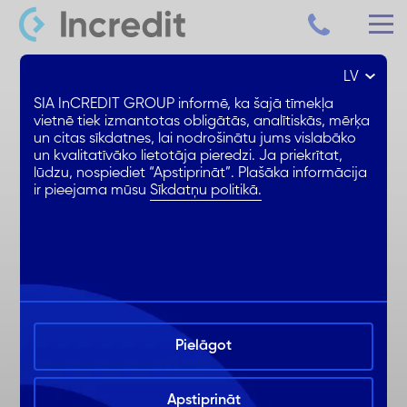
LV
Patēriņa kredīts līdz 15 000 €
SIA InCREDIT GROUP informē, ka šajā tīmekļa
vietnē tiek izmantotas obligātās, analītiskās, mērķa
un citas sīkdatnes, lai nodrošinātu jums vislabāko
Samazināta % likme
un kvalitatīvāko lietotāja pieredzi. Ja priekrītat,
1. mēnesis BEZ ikmēneša %
lūdzu, nospiediet “Apstiprināt”. Plašāka informācija
ir pieejama mūsu
Sīkdatņu politikā.
Ērta noformēšana online
Pielāgot
Apstiprināt