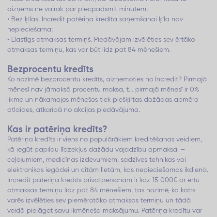
aizņems ne vairāk par piecpadsmit minūtēm;
• Bez ķīlas. Incredit patēriņa kredīta saņemšanai ķīla nav
nepieciešama;
• Elastīgs atmaksas termiņš. Piedāvājam izvēlēties sev ērtāko
atmaksas termiņu, kas var būt līdz pat 84 mēnešiem.
Bezprocentu kredīts
Ko nozīmē bezprocentu kredīts, aizņemoties no Incredit? Pirmajā
mēnesī nav jāmaksā procentu maksa, t.i. pirmajā mēnesī ir 0%
likme un nākamajos mēnešos tiek piešķirtas dažādas apmēra
atlaides, atkarībā no akcijas piedāvājuma.
Kas ir patēriņa kredīts?
Patēriņa kredīts ir viens no populārākiem kreditēšanas veidiem,
kā iegūt papildu līdzekļus dažādu vajadzību apmaksai –
ceļojumiem, medicīnas izdevumiem, sadzīves tehnikas vai
elektronikas iegādei un citām lietām, kas nepieciešamas ikdienā.
Incredit patēriņa kredīts privātpersonām ir līdz 15 000€ ar ērtu
atmaksas termiņu līdz pat 84 mēnešiem, tas nozīmē, ka katrs
varēs izvēlēties sev piemērotāko atmaksas termiņu un tādā
veidā pielāgot savu ikmēneša maksājumu. Patēriņa kredītu var