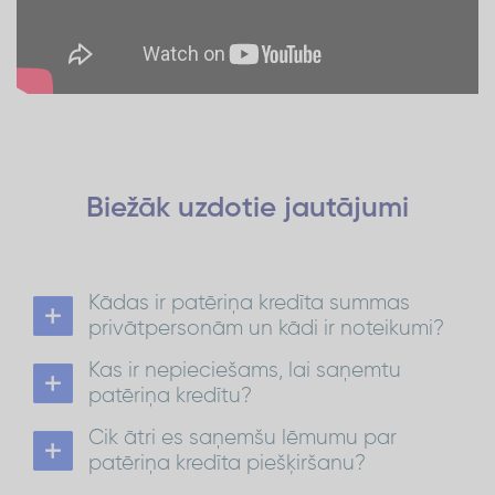
Biežāk uzdotie
jautājumi
Kādas ir patēriņa kredīta summas
privātpersonām un kādi ir noteikumi?
Patēriņa kredīts privātpersonām ir no 300 EUR
Kas ir nepieciešams, lai saņemtu
līdz 1500 EUR ar atmaksas termiņu līdz 72
mēnešiem.
patēriņa kredītu?
No 1 501 EUR līdz 15 000 EUR atmaksas termiņš ir
Lai saņemtu patēriņa kredītu:
līdz 84 mēnešiem.
Cik ātri es saņemšu lēmumu par
ir jābūt Latvijas pastāvīgajam iedzīvotājam
Patēriņa kredīts
Vairāk par kredītu:
vecumā no 21 līdz 70 gadiem*;
patēriņa kredīta piešķiršanu?
nepieciešams konts kādā no Latvijas
kredīta
Lēmumu par
piešķiršanu saņemsi 30
bankām;