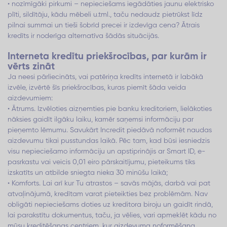
• nozīmīgāki pirkumi – nepieciešams iegādāties jaunu elektrisko
plīti, sildītāju, kādu mēbeli u.tml., taču nedaudz pietrūkst līdz
pilnai summai un tieši šobrīd precei ir izdevīga cena? Ātrais
kredīts ir noderīga alternatīva šādās situācijās.
Interneta kredītu priekšrocības, par kurām ir
vērts zināt
Ja neesi pārliecināts, vai patēriņa kredīts internetā ir labākā
izvēle, izvērtē šīs priekšrocības, kuras piemīt šāda veida
aizdevumiem:
• Ātrums. Izvēloties aizņemties pie banku kreditoriem, lielākoties
nāksies gaidīt ilgāku laiku, kamēr saņemsi informāciju par
pieņemto lēmumu. Savukārt Incredit piedāvā noformēt naudas
aizdevumu tikai pusstundas laikā. Pēc tam, kad būsi iesniedzis
visu nepieciešamo informāciju un apstiprinājis ar Smart ID, e-
pasrkastu vai veicis 0,01 eiro pārskaitījumu, pieteikums tiks
izskatīts un atbilde sniegta nieka 30 minūšu laikā;
• Komforts. Lai arī kur Tu atrastos – savās mājās, darbā vai pat
atvaļinājumā, kredītam varat pieteikties bez problēmām. Nav
obligāti nepieciešams doties uz kreditora biroju un gaidīt rindā,
lai parakstītu dokumentus, taču, ja vēlies, vari apmeklēt kādu no
mūsu kreditēšanas centriem, kur aizdevuma noformēšana