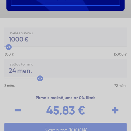
Izvēlies summu
1000
€
300 €
15000 €
Izvēlies termiņu
24
mēn.
3 mēn.
72 mēn.
Pirmais maksājums ar 0% likmi:
45.83
€
Saņemt
1000
€