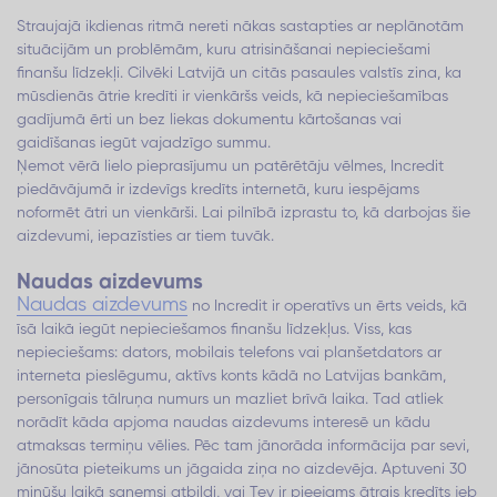
Straujajā ikdienas ritmā nereti nākas sastapties ar neplānotām
situācijām un problēmām, kuru atrisināšanai nepieciešami
finanšu līdzekļi. Cilvēki Latvijā un citās pasaules valstīs zina, ka
mūsdienās ātrie kredīti ir vienkāršs veids, kā nepieciešamības
gadījumā ērti un bez liekas dokumentu kārtošanas vai
gaidīšanas iegūt vajadzīgo summu.
Ņemot vērā lielo pieprasījumu un patērētāju vēlmes, Incredit
piedāvājumā ir izdevīgs kredīts internetā, kuru iespējams
noformēt ātri un vienkārši. Lai pilnībā izprastu to, kā darbojas šie
aizdevumi, iepazīsties ar tiem tuvāk.
Naudas aizdevums
Naudas aizdevums
no Incredit ir operatīvs un ērts veids, kā
īsā laikā iegūt nepieciešamos finanšu līdzekļus. Viss, kas
nepieciešams: dators, mobilais telefons vai planšetdators ar
interneta pieslēgumu, aktīvs konts kādā no Latvijas bankām,
personīgais tālruņa numurs un mazliet brīvā laika. Tad atliek
norādīt kāda apjoma naudas aizdevums interesē un kādu
atmaksas termiņu vēlies. Pēc tam jānorāda informācija par sevi,
jānosūta pieteikums un jāgaida ziņa no aizdevēja. Aptuveni 30
minūšu laikā saņemsi atbildi, vai Tev ir pieejams ātrais kredīts jeb