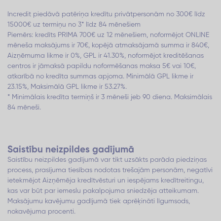
Incredit piedāvā patēriņa kredītu privātpersonām no 300€ līdz
15000€ uz termiņu no 3* līdz 84 mēnešiem
Piemērs: kredīts PRIMA 700€ uz 12 mēnešiem, noformējot ONLINE
mēneša maksājums ir 70€, kopējā atmaksājamā summa ir 840€,
Aizņēmuma likme ir 0%, GPL ir 41.30%, noformējot kreditēšanas
centros ir jāmaksā papildu noformēšanas maksa 5€ vai 10€,
atkarībā no kredīta summas apjoma. Minimālā GPL likme ir
23.15%, Maksimālā GPL likme ir 53.27%.
* Minimālais kredīta termiņš ir 3 mēneši jeb 90 diena. Maksimālais
84 mēneši.
Saistību neizpildes gadījumā
Saistību neizpildes gadījumā var tikt uzsākts parāda piedziņas
process, prasījuma tiesības nodotas trešajām personām, negatīvi
ietekmējot Aizņēmēja kredītvēsturi un iespējams kredītreitingu,
kas var būt par iemeslu pakalpojuma sniedzēja atteikumam.
Maksājumu kavējumu gadījumā tiek aprēķināti līgumsods,
nokavējuma procenti.