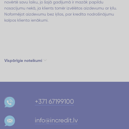
novērtē savu laiku, jo šajā gadījumā ir mazāk papildu
nosacījumu nekā, ja klients tomēr izvēlētos aizdevumu ar ķīlu.
Noformējot aizdevumu bez ķīlas, par kredīta nodrošinājumu
kalpos klienta ienākumi.
Vispārīgie noteikumi
+371 67199100
info@incredit.lv