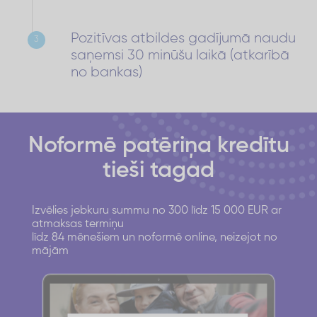
Pozitīvas atbildes gadījumā naudu
3
saņemsi 30 minūšu laikā (atkarībā
no bankas)
Noformē patēriņa kredītu
tieši tagad
Izvēlies jebkuru summu no 300 līdz 15 000 EUR ar
atmaksas termiņu
līdz 84 mēnešiem un noformē online, neizejot no
mājām