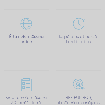
Ērta noformēšana
Iespējams atmaksāt
online
kredītu ātrāk
Kredīta noformēšana
BEZ EURIBOR,
30 minūšu laikā
ikmēneša maksājums