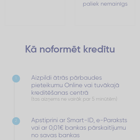
paliek nemainīgs
Kā noformēt
kredītu
Aizpildi ātrās pārbaudes
1
pieteikumu Online vai tuvākajā
kreditēšanas centrā
(tas aizņems ne vairāk par 5 minūtēm)
Apstiprini ar Smart-ID, e-Paraksts
2
vai ar 0,01€ bankas pārskaitījumu
no savas bankas