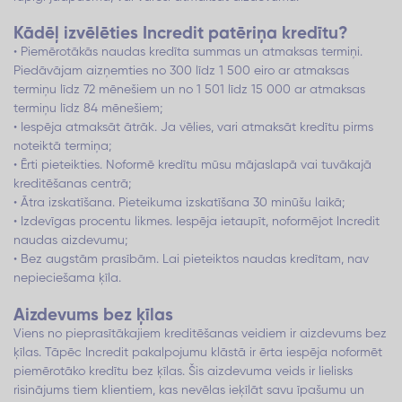
Kādēļ izvēlēties Incredit patēriņa kredītu?
• Piemērotākās naudas kredīta summas un atmaksas termiņi.
Piedāvājam aizņemties no 300 līdz 1 500 eiro ar atmaksas
termiņu līdz 72 mēnešiem un no 1 501 līdz 15 000 ar atmaksas
termiņu līdz 84 mēnešiem;
• Iespēja atmaksāt ātrāk. Ja vēlies, vari atmaksāt kredītu pirms
noteiktā termiņa;
• Ērti pieteikties. Noformē kredītu mūsu mājaslapā vai tuvākajā
kreditēšanas centrā;
• Ātra izskatīšana. Pieteikuma izskatīšana 30 minūšu laikā;
• Izdevīgas procentu likmes. Iespēja ietaupīt, noformējot Incredit
naudas aizdevumu;
• Bez augstām prasībām. Lai pieteiktos naudas kredītam, nav
nepieciešama ķīla.
Aizdevums bez ķīlas
Viens no pieprasītākajiem kreditēšanas veidiem ir aizdevums bez
ķīlas. Tāpēc Incredit pakalpojumu klāstā ir ērta iespēja noformēt
piemērotāko kredītu bez ķīlas. Šis aizdevuma veids ir lielisks
risinājums tiem klientiem, kas nevēlas ieķīlāt savu īpašumu un