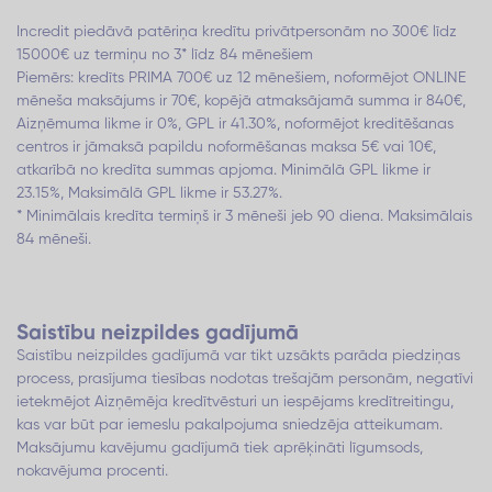
Incredit piedāvā patēriņa kredītu privātpersonām no 300€ līdz
15000€ uz termiņu no 3* līdz 84 mēnešiem
Piemērs: kredīts PRIMA 700€ uz 12 mēnešiem, noformējot ONLINE
mēneša maksājums ir 70€, kopējā atmaksājamā summa ir 840€,
Aizņēmuma likme ir 0%, GPL ir 41.30%, noformējot kreditēšanas
centros ir jāmaksā papildu noformēšanas maksa 5€ vai 10€,
atkarībā no kredīta summas apjoma. Minimālā GPL likme ir
23.15%, Maksimālā GPL likme ir 53.27%.
* Minimālais kredīta termiņš ir 3 mēneši jeb 90 diena. Maksimālais
84 mēneši.
Saistību neizpildes gadījumā
Saistību neizpildes gadījumā var tikt uzsākts parāda piedziņas
process, prasījuma tiesības nodotas trešajām personām, negatīvi
ietekmējot Aizņēmēja kredītvēsturi un iespējams kredītreitingu,
kas var būt par iemeslu pakalpojuma sniedzēja atteikumam.
Maksājumu kavējumu gadījumā tiek aprēķināti līgumsods,
nokavējuma procenti.