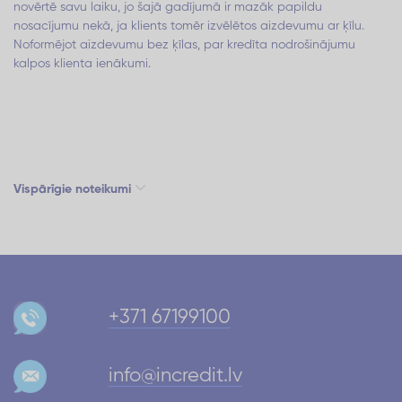
novērtē savu laiku, jo šajā gadījumā ir mazāk papildu
nosacījumu nekā, ja klients tomēr izvēlētos aizdevumu ar ķīlu.
Noformējot aizdevumu bez ķīlas, par kredīta nodrošinājumu
kalpos klienta ienākumi.
Vispārīgie noteikumi
+371 67199100
info@incredit.lv