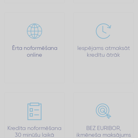
Ērta noformēšana
Iespējams atmaksāt
online
kredītu ātrāk
Kredīta noformēšana
BEZ EURIBOR,
30 minūšu laikā
ikmēneša maksājums