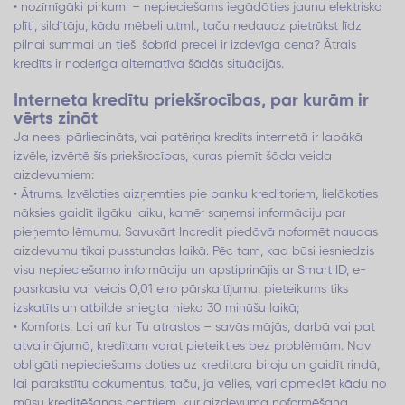
• nozīmīgāki pirkumi – nepieciešams iegādāties jaunu elektrisko
plīti, sildītāju, kādu mēbeli u.tml., taču nedaudz pietrūkst līdz
pilnai summai un tieši šobrīd precei ir izdevīga cena? Ātrais
kredīts ir noderīga alternatīva šādās situācijās.
Interneta kredītu priekšrocības, par kurām ir
vērts zināt
Ja neesi pārliecināts, vai patēriņa kredīts internetā ir labākā
izvēle, izvērtē šīs priekšrocības, kuras piemīt šāda veida
aizdevumiem:
• Ātrums. Izvēloties aizņemties pie banku kreditoriem, lielākoties
nāksies gaidīt ilgāku laiku, kamēr saņemsi informāciju par
pieņemto lēmumu. Savukārt Incredit piedāvā noformēt naudas
aizdevumu tikai pusstundas laikā. Pēc tam, kad būsi iesniedzis
visu nepieciešamo informāciju un apstiprinājis ar Smart ID, e-
pasrkastu vai veicis 0,01 eiro pārskaitījumu, pieteikums tiks
izskatīts un atbilde sniegta nieka 30 minūšu laikā;
• Komforts. Lai arī kur Tu atrastos – savās mājās, darbā vai pat
atvaļinājumā, kredītam varat pieteikties bez problēmām. Nav
obligāti nepieciešams doties uz kreditora biroju un gaidīt rindā,
lai parakstītu dokumentus, taču, ja vēlies, vari apmeklēt kādu no
mūsu kreditēšanas centriem, kur aizdevuma noformēšana