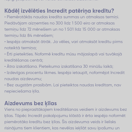
Kādēļ izvēlēties Incredit patēriņa kredītu?
• Piemērotākās naudas kredīta summas un atmaksas termiņi.
Piedāvājam aizņemties no 300 līdz 1 500 eiro ar atmaksas
termiņu līdz 72 mēnešiem un no 1 501 līdz 15 000 ar atmaksas
termiņu līdz 84 mēnešiem;
• Iespēja atmaksāt ātrāk. Ja vēlies, vari atmaksāt kredītu pirms
noteiktā termiņa;
• Ērti pieteikties. Noformē kredītu mūsu mājaslapā vai tuvākajā
kreditēšanas centrā;
• Ātra izskatīšana. Pieteikuma izskatīšana 30 minūšu laikā;
• Izdevīgas procentu likmes. Iespēja ietaupīt, noformējot Incredit
naudas aizdevumu;
• Bez augstām prasībām. Lai pieteiktos naudas kredītam, nav
nepieciešama ķīla.
Aizdevums bez ķīlas
Viens no pieprasītākajiem kreditēšanas veidiem ir aizdevums bez
ķīlas. Tāpēc Incredit pakalpojumu klāstā ir ērta iespēja noformēt
piemērotāko kredītu bez ķīlas. Šis aizdevuma veids ir lielisks
risinājums tiem klientiem, kas nevēlas ieķīlāt savu īpašumu un