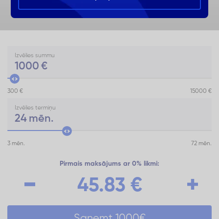
Izvēlies summu
1000
€
300 €
15000 €
Izvēlies termiņu
24
mēn.
3 mēn.
72 mēn.
Pirmais maksājums ar 0% likmi:
45.83
€
Saņemt
1000
€