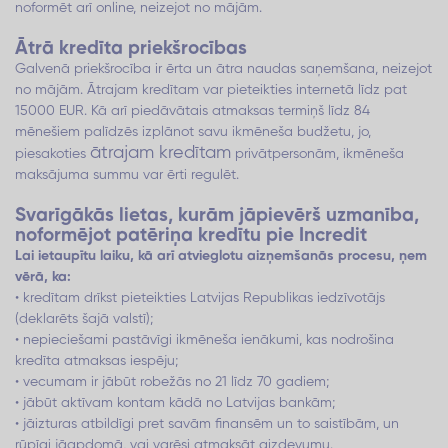
noformēt arī online, neizejot no mājām.
Ātrā kredīta priekšrocības
Galvenā priekšrocība ir ērta un ātra naudas saņemšana, neizejot
no mājām. Ātrajam kredītam var pieteikties internetā līdz pat
15000 EUR. Kā arī piedāvātais atmaksas termiņš līdz 84
mēnešiem palīdzēs izplānot savu ikmēneša budžetu, jo,
ātrajam kredītam
piesakoties
privātpersonām, ikmēneša
maksājuma summu var ērti regulēt.
Svarīgākās lietas, kurām jāpievērš uzmanība,
noformējot patēriņa kredītu pie Incredit
Lai ietaupītu laiku, kā arī atvieglotu aizņemšanās procesu, ņem
vērā, ka:
• kredītam drīkst pieteikties Latvijas Republikas iedzīvotājs
(deklarēts šajā valstī);
• nepieciešami pastāvīgi ikmēneša ienākumi, kas nodrošina
kredīta atmaksas iespēju;
• vecumam ir jābūt robežās no 21 līdz 70 gadiem;
• jābūt aktīvam kontam kādā no Latvijas bankām;
• jāizturas atbildīgi pret savām finansēm un to saistībām, un
rūpīgi jāapdomā, vai varēsi atmaksāt aizdevumu.