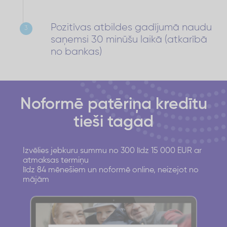
Pozitīvas atbildes gadījumā naudu
3
saņemsi 30 minūšu laikā (atkarībā
no bankas)
Noformē patēriņa kredītu
tieši tagad
Izvēlies jebkuru summu no 300 līdz 15 000 EUR ar
atmaksas termiņu
līdz 84 mēnešiem un noformē online, neizejot no
mājām