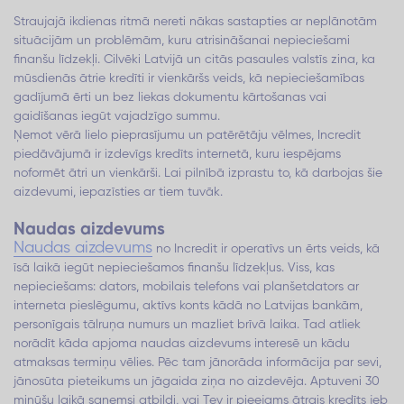
Straujajā ikdienas ritmā nereti nākas sastapties ar neplānotām
situācijām un problēmām, kuru atrisināšanai nepieciešami
finanšu līdzekļi. Cilvēki Latvijā un citās pasaules valstīs zina, ka
mūsdienās ātrie kredīti ir vienkāršs veids, kā nepieciešamības
gadījumā ērti un bez liekas dokumentu kārtošanas vai
gaidīšanas iegūt vajadzīgo summu.
Ņemot vērā lielo pieprasījumu un patērētāju vēlmes, Incredit
piedāvājumā ir izdevīgs kredīts internetā, kuru iespējams
noformēt ātri un vienkārši. Lai pilnībā izprastu to, kā darbojas šie
aizdevumi, iepazīsties ar tiem tuvāk.
Naudas aizdevums
Naudas aizdevums
no Incredit ir operatīvs un ērts veids, kā
īsā laikā iegūt nepieciešamos finanšu līdzekļus. Viss, kas
nepieciešams: dators, mobilais telefons vai planšetdators ar
interneta pieslēgumu, aktīvs konts kādā no Latvijas bankām,
personīgais tālruņa numurs un mazliet brīvā laika. Tad atliek
norādīt kāda apjoma naudas aizdevums interesē un kādu
atmaksas termiņu vēlies. Pēc tam jānorāda informācija par sevi,
jānosūta pieteikums un jāgaida ziņa no aizdevēja. Aptuveni 30
minūšu laikā saņemsi atbildi, vai Tev ir pieejams ātrais kredīts jeb