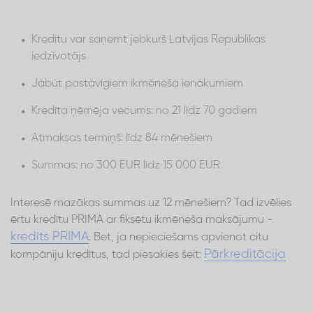
Kredītu var saņemt jebkurš Latvijas Republikas
iedzīvotājs
Jābūt pastāvīgiem ikmēneša ienākumiem
Kredīta ņēmēja vecums: no 21 līdz 70 gadiem
Atmaksas termiņš: līdz 84 mēnešiem
Summas: no 300 EUR līdz 15 000 EUR
Interesē mazākas summas uz 12 mēnešiem? Tad izvēlies
ērtu kredītu PRIMA ar fiksētu ikmēneša maksājumu -
kredīts PRIMA
. Bet, ja nepieciešams apvienot citu
Pārkreditācija
kompāniju kredītus, tad piesakies šeit: