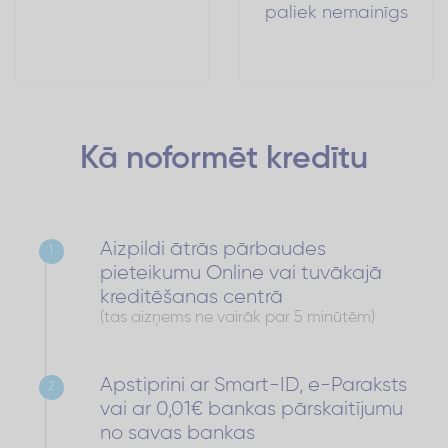
paliek nemainīgs
Kā noformēt
kredītu
Aizpildi ātrās pārbaudes
1
pieteikumu Online vai tuvākajā
kreditēšanas centrā
(tas aizņems ne vairāk par 5 minūtēm)
Apstiprini ar Smart-ID, e-Paraksts
2
vai ar 0,01€ bankas pārskaitījumu
no savas bankas