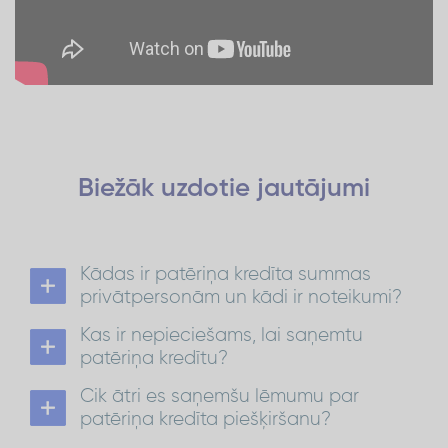
Biežāk uzdotie
jautājumi
Kādas ir patēriņa kredīta summas
privātpersonām un kādi ir noteikumi?
Patēriņa kredīts privātpersonām ir no 300 EUR
Kas ir nepieciešams, lai saņemtu
līdz 1500 EUR ar atmaksas termiņu līdz 72
mēnešiem.
patēriņa kredītu?
No 1 501 EUR līdz 15 000 EUR atmaksas termiņš ir
Lai saņemtu patēriņa kredītu:
līdz 84 mēnešiem.
Cik ātri es saņemšu lēmumu par
ir jābūt Latvijas pastāvīgajam iedzīvotājam
Patēriņa kredīts
Vairāk par kredītu:
vecumā no 21 līdz 70 gadiem*;
patēriņa kredīta piešķiršanu?
nepieciešams konts kādā no Latvijas
kredīta
Lēmumu par
piešķiršanu saņemsi 30
bankām;