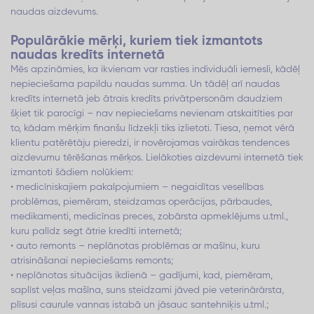
naudas aizdevums.
Populārākie mērķi, kuriem tiek izmantots
naudas kredīts internetā
Mēs apzināmies, ka ikvienam var rasties individuāli iemesli, kādēļ
nepieciešama papildu naudas summa. Un tādēļ arī naudas
kredīts internetā jeb ātrais kredīts privātpersonām daudziem
šķiet tik parocīgi – nav nepieciešams nevienam atskaitīties par
to, kādam mērķim finanšu līdzekļi tiks izlietoti. Tiesa, ņemot vērā
klientu patērētāju pieredzi, ir novērojamas vairākas tendences
aizdevumu tērēšanas mērķos. Lielākoties aizdevumi internetā tiek
izmantoti šādiem nolūkiem:
• medicīniskajiem pakalpojumiem – negaidītas veselības
problēmas, piemēram, steidzamas operācijas, pārbaudes,
medikamenti, medicīnas preces, zobārsta apmeklējums u.tml.,
kuru palīdz segt ātrie kredīti internetā;
• auto remonts – neplānotas problēmas ar mašīnu, kuru
atrisināšanai nepieciešams remonts;
• neplānotas situācijas ikdienā – gadījumi, kad, piemēram,
saplīst veļas mašīna, suns steidzami jāved pie veterinārārsta,
plīsusi caurule vannas istabā un jāsauc santehniķis u.tml.;