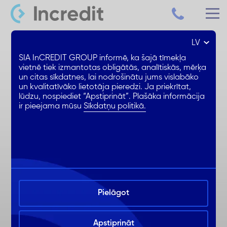
LV
Patēriņa kredīts līdz 15 000 €
SIA InCREDIT GROUP informē, ka šajā tīmekļa
vietnē tiek izmantotas obligātās, analītiskās, mērķa
un citas sīkdatnes, lai nodrošinātu jums vislabāko
Samazināta % likme
un kvalitatīvāko lietotāja pieredzi. Ja priekrītat,
1. mēnesis BEZ ikmēneša %
lūdzu, nospiediet “Apstiprināt”. Plašāka informācija
ir pieejama mūsu
Sīkdatņu politikā.
Ērta noformēšana online
Pielāgot
Apstiprināt