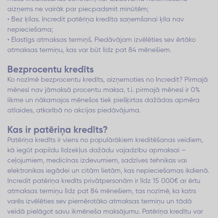
aizņems ne vairāk par piecpadsmit minūtēm;
• Bez ķīlas. Incredit patēriņa kredīta saņemšanai ķīla nav
nepieciešama;
• Elastīgs atmaksas termiņš. Piedāvājam izvēlēties sev ērtāko
atmaksas termiņu, kas var būt līdz pat 84 mēnešiem.
Bezprocentu kredīts
Ko nozīmē bezprocentu kredīts, aizņemoties no Incredit? Pirmajā
mēnesī nav jāmaksā procentu maksa, t.i. pirmajā mēnesī ir 0%
likme un nākamajos mēnešos tiek piešķirtas dažādas apmēra
atlaides, atkarībā no akcijas piedāvājuma.
Kas ir patēriņa kredīts?
Patēriņa kredīts ir viens no populārākiem kreditēšanas veidiem,
kā iegūt papildu līdzekļus dažādu vajadzību apmaksai –
ceļojumiem, medicīnas izdevumiem, sadzīves tehnikas vai
elektronikas iegādei un citām lietām, kas nepieciešamas ikdienā.
Incredit patēriņa kredīts privātpersonām ir līdz 15 000€ ar ērtu
atmaksas termiņu līdz pat 84 mēnešiem, tas nozīmē, ka katrs
varēs izvēlēties sev piemērotāko atmaksas termiņu un tādā
veidā pielāgot savu ikmēneša maksājumu. Patēriņa kredītu var