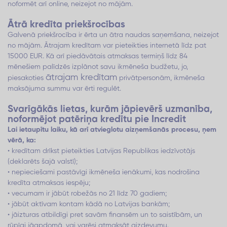
noformēt arī online, neizejot no mājām.
Ātrā kredīta priekšrocības
Galvenā priekšrocība ir ērta un ātra naudas saņemšana, neizejot
no mājām. Ātrajam kredītam var pieteikties internetā līdz pat
15000 EUR. Kā arī piedāvātais atmaksas termiņš līdz 84
mēnešiem palīdzēs izplānot savu ikmēneša budžetu, jo,
ātrajam kredītam
piesakoties
privātpersonām, ikmēneša
maksājuma summu var ērti regulēt.
Svarīgākās lietas, kurām jāpievērš uzmanība,
noformējot patēriņa kredītu pie Incredit
Lai ietaupītu laiku, kā arī atvieglotu aizņemšanās procesu, ņem
vērā, ka:
• kredītam drīkst pieteikties Latvijas Republikas iedzīvotājs
(deklarēts šajā valstī);
• nepieciešami pastāvīgi ikmēneša ienākumi, kas nodrošina
kredīta atmaksas iespēju;
• vecumam ir jābūt robežās no 21 līdz 70 gadiem;
• jābūt aktīvam kontam kādā no Latvijas bankām;
• jāizturas atbildīgi pret savām finansēm un to saistībām, un
rūpīgi jāapdomā, vai varēsi atmaksāt aizdevumu.