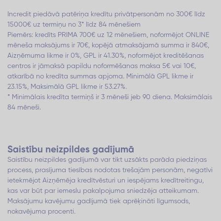
Incredit piedāvā patēriņa kredītu privātpersonām no 300€ līdz
15000€ uz termiņu no 3* līdz 84 mēnešiem
Piemērs: kredīts PRIMA 700€ uz 12 mēnešiem, noformējot ONLINE
mēneša maksājums ir 70€, kopējā atmaksājamā summa ir 840€,
Aizņēmuma likme ir 0%, GPL ir 41.30%, noformējot kreditēšanas
centros ir jāmaksā papildu noformēšanas maksa 5€ vai 10€,
atkarībā no kredīta summas apjoma. Minimālā GPL likme ir
23.15%, Maksimālā GPL likme ir 53.27%.
* Minimālais kredīta termiņš ir 3 mēneši jeb 90 diena. Maksimālais
84 mēneši.
Saistību neizpildes gadījumā
Saistību neizpildes gadījumā var tikt uzsākts parāda piedziņas
process, prasījuma tiesības nodotas trešajām personām, negatīvi
ietekmējot Aizņēmēja kredītvēsturi un iespējams kredītreitingu,
kas var būt par iemeslu pakalpojuma sniedzēja atteikumam.
Maksājumu kavējumu gadījumā tiek aprēķināti līgumsods,
nokavējuma procenti.