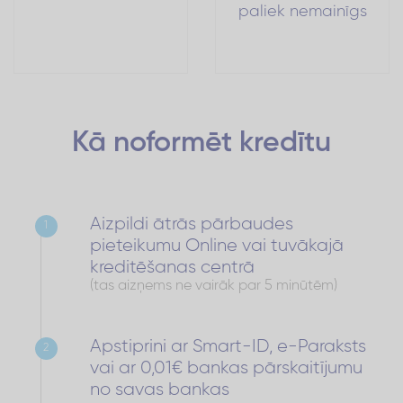
paliek nemainīgs
Kā noformēt
kredītu
Aizpildi ātrās pārbaudes
1
pieteikumu Online vai tuvākajā
kreditēšanas centrā
(tas aizņems ne vairāk par 5 minūtēm)
Apstiprini ar Smart-ID, e-Paraksts
2
vai ar 0,01€ bankas pārskaitījumu
no savas bankas