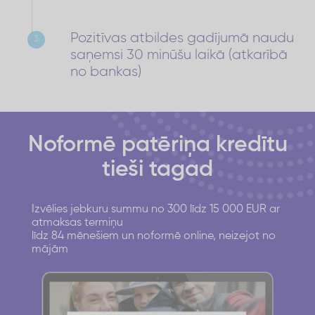
Pozitīvas atbildes gadījumā naudu
3
saņemsi 30 minūšu laikā (atkarībā
no bankas)
Noformē patēriņa kredītu
tieši tagad
Izvēlies jebkuru summu no 300 līdz 15 000 EUR ar
atmaksas termiņu
līdz 84 mēnešiem un noformē online, neizejot no
mājām