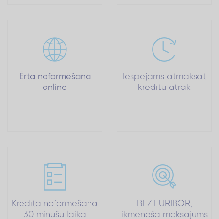
Ērta noformēšana
Iespējams atmaksāt
online
kredītu ātrāk
Kredīta noformēšana
BEZ EURIBOR,
30 minūšu laikā
ikmēneša maksājums