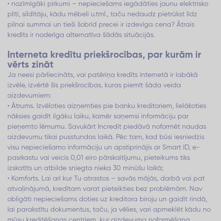
• nozīmīgāki pirkumi – nepieciešams iegādāties jaunu elektrisko
plīti, sildītāju, kādu mēbeli u.tml., taču nedaudz pietrūkst līdz
pilnai summai un tieši šobrīd precei ir izdevīga cena? Ātrais
kredīts ir noderīga alternatīva šādās situācijās.
Interneta kredītu priekšrocības, par kurām ir
vērts zināt
Ja neesi pārliecināts, vai patēriņa kredīts internetā ir labākā
izvēle, izvērtē šīs priekšrocības, kuras piemīt šāda veida
aizdevumiem:
• Ātrums. Izvēloties aizņemties pie banku kreditoriem, lielākoties
nāksies gaidīt ilgāku laiku, kamēr saņemsi informāciju par
pieņemto lēmumu. Savukārt Incredit piedāvā noformēt naudas
aizdevumu tikai pusstundas laikā. Pēc tam, kad būsi iesniedzis
visu nepieciešamo informāciju un apstiprinājis ar Smart ID, e-
pasrkastu vai veicis 0,01 eiro pārskaitījumu, pieteikums tiks
izskatīts un atbilde sniegta nieka 30 minūšu laikā;
• Komforts. Lai arī kur Tu atrastos – savās mājās, darbā vai pat
atvaļinājumā, kredītam varat pieteikties bez problēmām. Nav
obligāti nepieciešams doties uz kreditora biroju un gaidīt rindā,
lai parakstītu dokumentus, taču, ja vēlies, vari apmeklēt kādu no
mūsu kreditēšanas centriem, kur aizdevuma noformēšana