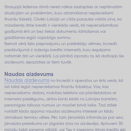
Straujajā ikdienas ritmā nereti nākas sastapties ar neplānotām
situācijām un problēmām, kuru atrisināšanai nepieciešami
finanšu līdzekļi. Cilvēki Latvijā un citās pasaules valstīs zina, ka
mūsdienās ātrie kredīti ir vienkāršs veids, kā nepieciešamības
gadījumā ērti un bez liekas dokumentu kārtošanas vai
gaidīšanas iegūt vajadzīgo summu.
Ņemot vērā lielo pieprasījumu un patērētāju vēlmes, Incredit
piedāvājumā ir izdevīgs kredīts internetā, kuru iespējams
noformēt ātri un vienkārši. Lai pilnībā izprastu to, kā darbojas šie
aizdevumi, iepazīsties ar tiem tuvāk.
Naudas aizdevums
Naudas aizdevums
no Incredit ir operatīvs un ērts veids, kā
īsā laikā iegūt nepieciešamos finanšu līdzekļus. Viss, kas
nepieciešams: dators, mobilais telefons vai planšetdators ar
interneta pieslēgumu, aktīvs konts kādā no Latvijas bankām,
personīgais tālruņa numurs un mazliet brīvā laika. Tad atliek
norādīt kāda apjoma naudas aizdevums interesē un kādu
atmaksas termiņu vēlies. Pēc tam jānorāda informācija par sevi,
jānosūta pieteikums un jāgaida ziņa no aizdevēja. Aptuveni 30
minūšu laikā saņemsi atbildi, vai Tev ir pieejams ātrais kredīts jeb