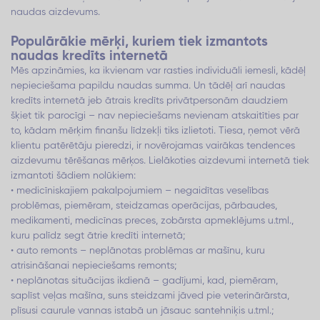
naudas aizdevums.
Populārākie mērķi, kuriem tiek izmantots
naudas kredīts internetā
Mēs apzināmies, ka ikvienam var rasties individuāli iemesli, kādēļ
nepieciešama papildu naudas summa. Un tādēļ arī naudas
kredīts internetā jeb ātrais kredīts privātpersonām daudziem
šķiet tik parocīgi – nav nepieciešams nevienam atskaitīties par
to, kādam mērķim finanšu līdzekļi tiks izlietoti. Tiesa, ņemot vērā
klientu patērētāju pieredzi, ir novērojamas vairākas tendences
aizdevumu tērēšanas mērķos. Lielākoties aizdevumi internetā tiek
izmantoti šādiem nolūkiem:
• medicīniskajiem pakalpojumiem – negaidītas veselības
problēmas, piemēram, steidzamas operācijas, pārbaudes,
medikamenti, medicīnas preces, zobārsta apmeklējums u.tml.,
kuru palīdz segt ātrie kredīti internetā;
• auto remonts – neplānotas problēmas ar mašīnu, kuru
atrisināšanai nepieciešams remonts;
• neplānotas situācijas ikdienā – gadījumi, kad, piemēram,
saplīst veļas mašīna, suns steidzami jāved pie veterinārārsta,
plīsusi caurule vannas istabā un jāsauc santehniķis u.tml.;