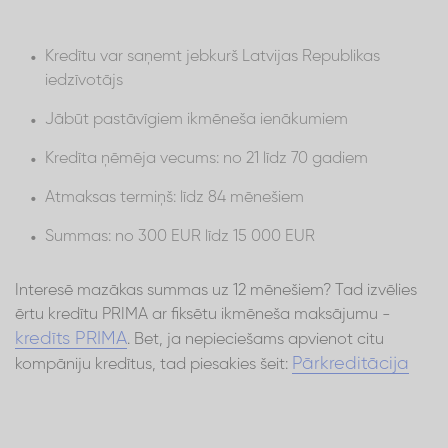
Kredītu var saņemt jebkurš Latvijas Republikas
iedzīvotājs
Jābūt pastāvīgiem ikmēneša ienākumiem
Kredīta ņēmēja vecums: no 21 līdz 70 gadiem
Atmaksas termiņš: līdz 84 mēnešiem
Summas: no 300 EUR līdz 15 000 EUR
Interesē mazākas summas uz 12 mēnešiem? Tad izvēlies
ērtu kredītu PRIMA ar fiksētu ikmēneša maksājumu -
kredīts PRIMA
. Bet, ja nepieciešams apvienot citu
Pārkreditācija
kompāniju kredītus, tad piesakies šeit: