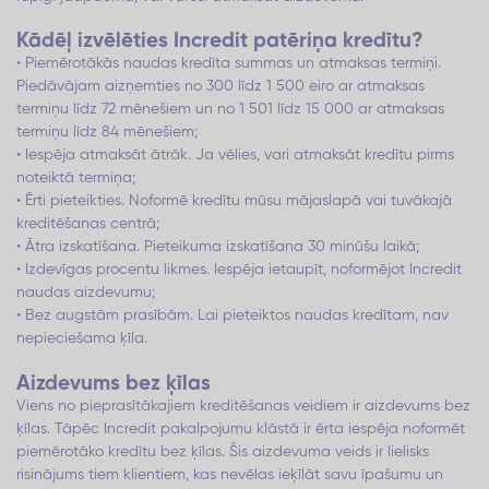
Kādēļ izvēlēties Incredit patēriņa kredītu?
• Piemērotākās naudas kredīta summas un atmaksas termiņi.
Piedāvājam aizņemties no 300 līdz 1 500 eiro ar atmaksas
termiņu līdz 72 mēnešiem un no 1 501 līdz 15 000 ar atmaksas
termiņu līdz 84 mēnešiem;
• Iespēja atmaksāt ātrāk. Ja vēlies, vari atmaksāt kredītu pirms
noteiktā termiņa;
• Ērti pieteikties. Noformē kredītu mūsu mājaslapā vai tuvākajā
kreditēšanas centrā;
• Ātra izskatīšana. Pieteikuma izskatīšana 30 minūšu laikā;
• Izdevīgas procentu likmes. Iespēja ietaupīt, noformējot Incredit
naudas aizdevumu;
• Bez augstām prasībām. Lai pieteiktos naudas kredītam, nav
nepieciešama ķīla.
Aizdevums bez ķīlas
Viens no pieprasītākajiem kreditēšanas veidiem ir aizdevums bez
ķīlas. Tāpēc Incredit pakalpojumu klāstā ir ērta iespēja noformēt
piemērotāko kredītu bez ķīlas. Šis aizdevuma veids ir lielisks
risinājums tiem klientiem, kas nevēlas ieķīlāt savu īpašumu un