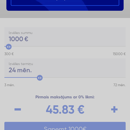
Izvēlies summu
1000
€
300 €
15000 €
Izvēlies termiņu
24
mēn.
3 mēn.
72 mēn.
Pirmais maksājums ar 0% likmi:
45.83
€
Saņemt
1000
€