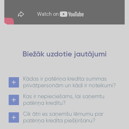
Biežāk uzdotie
jautājumi
Kādas ir patēriņa kredīta summas
privātpersonām un kādi ir noteikumi?
Patēriņa kredīts privātpersonām ir no 300 EUR
Kas ir nepieciešams, lai saņemtu
līdz 1500 EUR ar atmaksas termiņu līdz 72
mēnešiem.
patēriņa kredītu?
No 1 501 EUR līdz 15 000 EUR atmaksas termiņš ir
Lai saņemtu patēriņa kredītu:
līdz 84 mēnešiem.
Cik ātri es saņemšu lēmumu par
ir jābūt Latvijas pastāvīgajam iedzīvotājam
Patēriņa kredīts
Vairāk par kredītu:
vecumā no 21 līdz 70 gadiem*;
patēriņa kredīta piešķiršanu?
nepieciešams konts kādā no Latvijas
kredīta
Lēmumu par
piešķiršanu saņemsi 30
bankām;