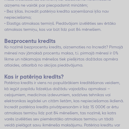
aizņems ne vairāk par piecpadsmit minūtēm;
• Bez ķīlas. Incredit patēriņa kredīta saņemšanai ķīla nav
nepieciešama;
• Elastīgs atmaksas termiņš. Piedāvājam izvēlēties sev ērtāko
atmaksas termiņu, kas var būt līdz pat 84 mēnešiem.
Bezprocentu kredīts
Ko nozīmē bezprocentu kredīts, aizņemoties no Incredit? Pirmajā
mēnesī nav jāmaksā procentu maksa, t.i. pirmajā mēnesī ir 0%
likme un nākamajos mēnešos tiek piešķirtas dažādas apmēra
atlaides, atkarībā no akcijas piedāvājuma.
Kas ir patēriņa kredīts?
Patēriņa kredīts ir viens no populārākiem kreditēšanas veidiem,
kā iegūt papildu līdzekļus dažādu vajadzību apmaksai –
ceļojumiem, medicīnas izdevumiem, sadzīves tehnikas vai
elektronikas iegādei un citām lietām, kas nepieciešamas ikdienā.
Incredit patēriņa kredīts privātpersonām ir līdz 15 000€ ar ērtu
atmaksas termiņu līdz pat 84 mēnešiem, tas nozīmē, ka katrs
varēs izvēlēties sev piemērotāko atmaksas termiņu un tādā
veidā pielāgot savu ikmēneša maksājumu. Patēriņa kredītu var