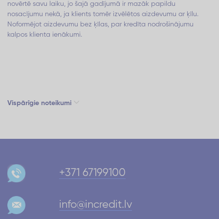
novērtē savu laiku, jo šajā gadījumā ir mazāk papildu
nosacījumu nekā, ja klients tomēr izvēlētos aizdevumu ar ķīlu.
Noformējot aizdevumu bez ķīlas, par kredīta nodrošinājumu
kalpos klienta ienākumi.
Vispārīgie noteikumi
+371 67199100
info@incredit.lv