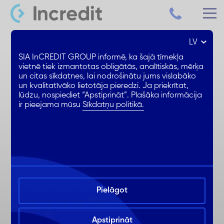
LV
Patēriņa kredīts līdz 15 000 €
SIA InCREDIT GROUP informē, ka šajā tīmekļa
vietnē tiek izmantotas obligātās, analītiskās, mērķa
un citas sīkdatnes, lai nodrošinātu jums vislabāko
Samazināta % likme
un kvalitatīvāko lietotāja pieredzi. Ja priekrītat,
1. mēnesis BEZ ikmēneša %
lūdzu, nospiediet “Apstiprināt”. Plašāka informācija
ir pieejama mūsu
Sīkdatņu politikā.
Ērta noformēšana online
Pielāgot
Apstiprināt