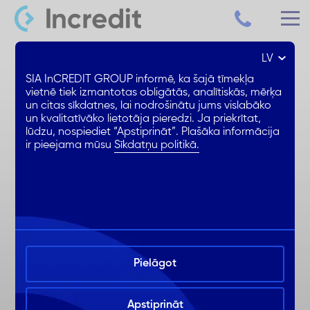
LV
Patēriņa kredīts līdz 15 000 €
SIA InCREDIT GROUP informē, ka šajā tīmekļa
vietnē tiek izmantotas obligātās, analītiskās, mērķa
un citas sīkdatnes, lai nodrošinātu jums vislabāko
Samazināta % likme
un kvalitatīvāko lietotāja pieredzi. Ja priekrītat,
1. mēnesis BEZ ikmēneša %
lūdzu, nospiediet “Apstiprināt”. Plašāka informācija
ir pieejama mūsu
Sīkdatņu politikā.
Ērta noformēšana online
Pielāgot
Apstiprināt