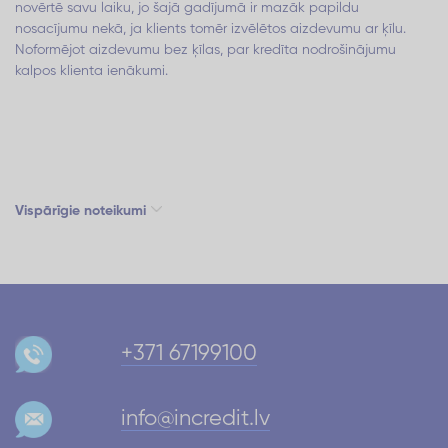
novērtē savu laiku, jo šajā gadījumā ir mazāk papildu
nosacījumu nekā, ja klients tomēr izvēlētos aizdevumu ar ķīlu.
Noformējot aizdevumu bez ķīlas, par kredīta nodrošinājumu
kalpos klienta ienākumi.
Vispārīgie noteikumi
+371 67199100
info@incredit.lv