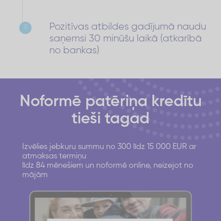
Pozitīvas atbildes gadījumā naudu
3
saņemsi 30 minūšu laikā (atkarībā
no bankas)
Noformē patēriņa kredītu
tieši tagad
Izvēlies jebkuru summu no 300 līdz 15 000 EUR ar
atmaksas termiņu
līdz 84 mēnešiem un noformē online, neizejot no
mājām