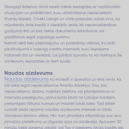
Straujajā ikdienas ritmā nereti nākas sastapties ar neplānotām
situācijām un problēmām, kuru atrisināšanai nepieciešami
finanšu līdzekļi. Cilvēki Latvijā un citās pasaules valstīs zina, ka
mūsdienās ātrie kredīti ir vienkāršs veids, kā nepieciešamības
gadījumā ērti un bez liekas dokumentu kārtošanas vai
gaidīšanas iegūt vajadzīgo summu.
Ņemot vērā lielo pieprasījumu un patērētāju vēlmes, Incredit
piedāvājumā ir izdevīgs kredīts internetā, kuru iespējams
noformēt ātri un vienkārši. Lai pilnībā izprastu to, kā darbojas šie
aizdevumi, iepazīsties ar tiem tuvāk.
Naudas aizdevums
Naudas aizdevums
no Incredit ir operatīvs un ērts veids, kā
īsā laikā iegūt nepieciešamos finanšu līdzekļus. Viss, kas
nepieciešams: dators, mobilais telefons vai planšetdators ar
interneta pieslēgumu, aktīvs konts kādā no Latvijas bankām,
personīgais tālruņa numurs un mazliet brīvā laika. Tad atliek
norādīt kāda apjoma naudas aizdevums interesē un kādu
atmaksas termiņu vēlies. Pēc tam jānorāda informācija par sevi,
jānosūta pieteikums un jāgaida ziņa no aizdevēja. Aptuveni 30
minūšu laikā saņemsi atbildi, vai Tev ir pieejams ātrais kredīts jeb