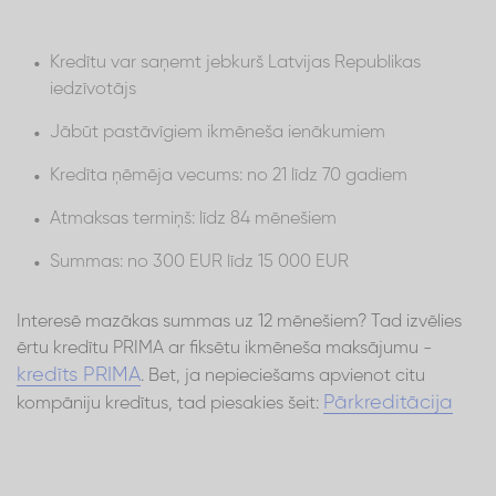
Kredītu var saņemt jebkurš Latvijas Republikas
iedzīvotājs
Jābūt pastāvīgiem ikmēneša ienākumiem
Kredīta ņēmēja vecums: no 21 līdz 70 gadiem
Atmaksas termiņš: līdz 84 mēnešiem
Summas: no 300 EUR līdz 15 000 EUR
Interesē mazākas summas uz 12 mēnešiem? Tad izvēlies
ērtu kredītu PRIMA ar fiksētu ikmēneša maksājumu -
kredīts PRIMA
. Bet, ja nepieciešams apvienot citu
Pārkreditācija
kompāniju kredītus, tad piesakies šeit: