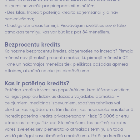
aizņems ne vairāk par piecpadsmit minūtēm;
• Bez ķīlas. Incredit patēriņa kredīta saņemšanai ķīla nav
nepieciešama;
• Elastīgs atmaksas termiņš. Piedāvājam izvēlēties sev ērtāko
atmaksas termiņu, kas var būt līdz pat 84 mēnešiem.
Bezprocentu kredīts
Ko nozīmē bezprocentu kredīts, aizņemoties no Incredit? Pirmajā
mēnesī nav jāmaksā procentu maksa, t.i. pirmajā mēnesī ir 0%
likme un nākamajos mēnešos tiek piešķirtas dažādas apmēra
atlaides, atkarībā no akcijas piedāvājuma.
Kas ir patēriņa kredīts?
Patēriņa kredīts ir viens no populārākiem kreditēšanas veidiem,
kā iegūt papildu līdzekļus dažādu vajadzību apmaksai –
ceļojumiem, medicīnas izdevumiem, sadzīves tehnikas vai
elektronikas iegādei un citām lietām, kas nepieciešamas ikdienā.
Incredit patēriņa kredīts privātpersonām ir līdz 15 000€ ar ērtu
atmaksas termiņu līdz pat 84 mēnešiem, tas nozīmē, ka katrs
varēs izvēlēties sev piemērotāko atmaksas termiņu un tādā
veidā pielāgot savu ikmēneša maksājumu. Patēriņa kredītu var