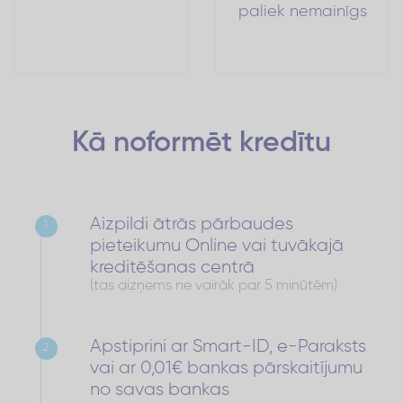
paliek nemainīgs
Kā noformēt
kredītu
Aizpildi ātrās pārbaudes
1
pieteikumu Online vai tuvākajā
kreditēšanas centrā
(tas aizņems ne vairāk par 5 minūtēm)
Apstiprini ar Smart-ID, e-Paraksts
2
vai ar 0,01€ bankas pārskaitījumu
no savas bankas