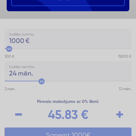
Izvēlies summu
1000
€
300 €
15000 €
Izvēlies termiņu
24
mēn.
3 mēn.
72 mēn.
Pirmais maksājums ar 0% likmi:
45.83
€
Saņemt
1000
€