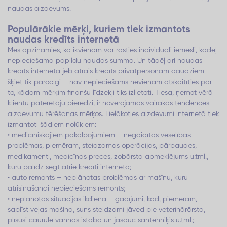
naudas aizdevums.
Populārākie mērķi, kuriem tiek izmantots
naudas kredīts internetā
Mēs apzināmies, ka ikvienam var rasties individuāli iemesli, kādēļ
nepieciešama papildu naudas summa. Un tādēļ arī naudas
kredīts internetā jeb ātrais kredīts privātpersonām daudziem
šķiet tik parocīgi – nav nepieciešams nevienam atskaitīties par
to, kādam mērķim finanšu līdzekļi tiks izlietoti. Tiesa, ņemot vērā
klientu patērētāju pieredzi, ir novērojamas vairākas tendences
aizdevumu tērēšanas mērķos. Lielākoties aizdevumi internetā tiek
izmantoti šādiem nolūkiem:
• medicīniskajiem pakalpojumiem – negaidītas veselības
problēmas, piemēram, steidzamas operācijas, pārbaudes,
medikamenti, medicīnas preces, zobārsta apmeklējums u.tml.,
kuru palīdz segt ātrie kredīti internetā;
• auto remonts – neplānotas problēmas ar mašīnu, kuru
atrisināšanai nepieciešams remonts;
• neplānotas situācijas ikdienā – gadījumi, kad, piemēram,
saplīst veļas mašīna, suns steidzami jāved pie veterinārārsta,
plīsusi caurule vannas istabā un jāsauc santehniķis u.tml.;