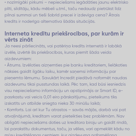
• nozīmīgāki pirkumi – nepieciešams iegādāties jaunu elektrisko
plīti, sildītāju, kādu mēbeli u.tml., taču nedaudz pietrūkst līdz
pilnai summai un tieši šobrīd precei ir izdevīga cena? Ātrais
kredīts ir noderīga alternatīva šādās situācijās.
Interneta kredītu priekšrocības, par kurām ir
vērts zināt
Ja neesi pārliecināts, vai patēriņa kredīts internetā ir labākā
izvēle, izvērtē šīs priekšrocības, kuras piemīt šāda veida
aizdevumiem:
• Ātrums. Izvēloties aizņemties pie banku kreditoriem, lielākoties
nāksies gaidīt ilgāku laiku, kamēr saņemsi informāciju par
pieņemto lēmumu. Savukārt Incredit piedāvā noformēt naudas
aizdevumu tikai pusstundas laikā. Pēc tam, kad būsi iesniedzis
visu nepieciešamo informāciju un apstiprinājis ar Smart ID, e-
pasrkastu vai veicis 0,01 eiro pārskaitījumu, pieteikums tiks
izskatīts un atbilde sniegta nieka 30 minūšu laikā;
• Komforts. Lai arī kur Tu atrastos – savās mājās, darbā vai pat
atvaļinājumā, kredītam varat pieteikties bez problēmām. Nav
obligāti nepieciešams doties uz kreditora biroju un gaidīt rindā,
lai parakstītu dokumentus, taču, ja vēlies, vari apmeklēt kādu no
mūsu kreditēšanas centriem, kur aizdevuma noformēšana