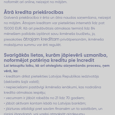
noformēt arī online, neizejot no mājām.
Ātrā kredīta priekšrocības
Galvenā priekšrocība ir ērta un ātra naudas saņemšana, neizejot
no mājām. Ātrajam kredītam var pieteikties internetā līdz pat
15000 EUR. Kā arī piedāvātais atmaksas termiņš līdz 84
mēnešiem palīdzēs izplānot savu ikmēneša budžetu, jo,
ātrajam kredītam
piesakoties
privātpersonām, ikmēneša
maksājuma summu var ērti regulēt.
Svarīgākās lietas, kurām jāpievērš uzmanība,
noformējot patēriņa kredītu pie Incredit
Lai ietaupītu laiku, kā arī atvieglotu aizņemšanās procesu, ņem
vērā, ka:
• kredītam drīkst pieteikties Latvijas Republikas iedzīvotājs
(deklarēts šajā valstī);
• nepieciešami pastāvīgi ikmēneša ienākumi, kas nodrošina
kredīta atmaksas iespēju;
• vecumam ir jābūt robežās no 21 līdz 70 gadiem;
• jābūt aktīvam kontam kādā no Latvijas bankām;
• jāizturas atbildīgi pret savām finansēm un to saistībām, un
rūpīgi jāapdomā, vai varēsi atmaksāt aizdevumu.