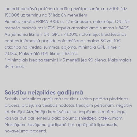
Incredit piedāvā patēriņa kredītu privātpersonām no 300€ līdz
15000€ uz termiņu no 3* līdz 84 mēnešiem
Piemērs: kredīts PRIMA 700€ uz 12 mēnešiem, noformējot ONLINE
mēneša maksājums ir 70€, kopējā atmaksājamā summa ir 840€,
Aizņēmuma likme ir 0%, GPL ir 41.30%, noformējot kreditēšanas
centros ir jāmaksā papildu noformēšanas maksa 5€ vai 10€,
atkarībā no kredīta summas apjoma. Minimālā GPL likme ir
23.15%, Maksimālā GPL likme ir 53.27%.
* Minimālais kredīta termiņš ir 3 mēneši jeb 90 diena. Maksimālais
84 mēneši.
Saistību neizpildes gadījumā
Saistību neizpildes gadījumā var tikt uzsākts parāda piedziņas
process, prasījuma tiesības nodotas trešajām personām, negatīvi
ietekmējot Aizņēmēja kredītvēsturi un iespējams kredītreitingu,
kas var būt par iemeslu pakalpojuma sniedzēja atteikumam.
Maksājumu kavējumu gadījumā tiek aprēķināti līgumsods,
nokavējuma procenti.