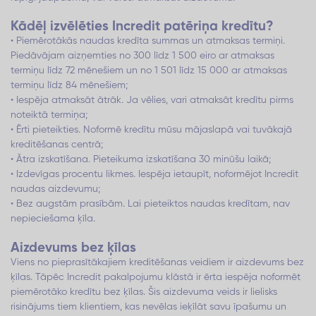
Kādēļ izvēlēties Incredit patēriņa kredītu?
• Piemērotākās naudas kredīta summas un atmaksas termiņi.
Piedāvājam aizņemties no 300 līdz 1 500 eiro ar atmaksas
termiņu līdz 72 mēnešiem un no 1 501 līdz 15 000 ar atmaksas
termiņu līdz 84 mēnešiem;
• Iespēja atmaksāt ātrāk. Ja vēlies, vari atmaksāt kredītu pirms
noteiktā termiņa;
• Ērti pieteikties. Noformē kredītu mūsu mājaslapā vai tuvākajā
kreditēšanas centrā;
• Ātra izskatīšana. Pieteikuma izskatīšana 30 minūšu laikā;
• Izdevīgas procentu likmes. Iespēja ietaupīt, noformējot Incredit
naudas aizdevumu;
• Bez augstām prasībām. Lai pieteiktos naudas kredītam, nav
nepieciešama ķīla.
Aizdevums bez ķīlas
Viens no pieprasītākajiem kreditēšanas veidiem ir aizdevums bez
ķīlas. Tāpēc Incredit pakalpojumu klāstā ir ērta iespēja noformēt
piemērotāko kredītu bez ķīlas. Šis aizdevuma veids ir lielisks
risinājums tiem klientiem, kas nevēlas ieķīlāt savu īpašumu un