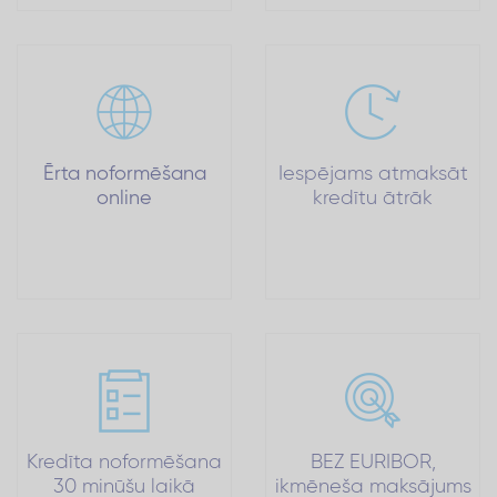
Ērta noformēšana
Iespējams atmaksāt
online
kredītu ātrāk
Kredīta noformēšana
BEZ EURIBOR,
30 minūšu laikā
ikmēneša maksājums