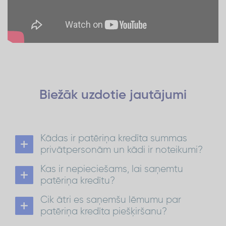
Biežāk uzdotie
jautājumi
Kādas ir patēriņa kredīta summas
privātpersonām un kādi ir noteikumi?
Patēriņa kredīts privātpersonām ir no 300 EUR
Kas ir nepieciešams, lai saņemtu
līdz 1500 EUR ar atmaksas termiņu līdz 72
mēnešiem.
patēriņa kredītu?
No 1 501 EUR līdz 15 000 EUR atmaksas termiņš ir
Lai saņemtu patēriņa kredītu:
līdz 84 mēnešiem.
Cik ātri es saņemšu lēmumu par
ir jābūt Latvijas pastāvīgajam iedzīvotājam
Patēriņa kredīts
Vairāk par kredītu:
vecumā no 21 līdz 70 gadiem*;
patēriņa kredīta piešķiršanu?
nepieciešams konts kādā no Latvijas
kredīta
Lēmumu par
piešķiršanu saņemsi 30
bankām;