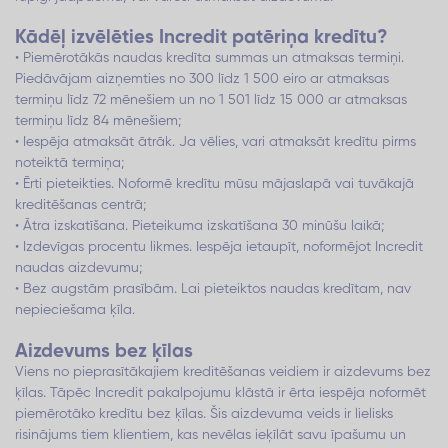
Kādēļ izvēlēties Incredit patēriņa kredītu?
• Piemērotākās naudas kredīta summas un atmaksas termiņi.
Piedāvājam aizņemties no 300 līdz 1 500 eiro ar atmaksas
termiņu līdz 72 mēnešiem un no 1 501 līdz 15 000 ar atmaksas
termiņu līdz 84 mēnešiem;
• Iespēja atmaksāt ātrāk. Ja vēlies, vari atmaksāt kredītu pirms
noteiktā termiņa;
• Ērti pieteikties. Noformē kredītu mūsu mājaslapā vai tuvākajā
kreditēšanas centrā;
• Ātra izskatīšana. Pieteikuma izskatīšana 30 minūšu laikā;
• Izdevīgas procentu likmes. Iespēja ietaupīt, noformējot Incredit
naudas aizdevumu;
• Bez augstām prasībām. Lai pieteiktos naudas kredītam, nav
nepieciešama ķīla.
Aizdevums bez ķīlas
Viens no pieprasītākajiem kreditēšanas veidiem ir aizdevums bez
ķīlas. Tāpēc Incredit pakalpojumu klāstā ir ērta iespēja noformēt
piemērotāko kredītu bez ķīlas. Šis aizdevuma veids ir lielisks
risinājums tiem klientiem, kas nevēlas ieķīlāt savu īpašumu un