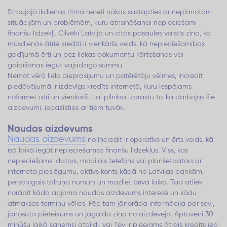
Straujajā ikdienas ritmā nereti nākas sastapties ar neplānotām
situācijām un problēmām, kuru atrisināšanai nepieciešami
finanšu līdzekļi. Cilvēki Latvijā un citās pasaules valstīs zina, ka
mūsdienās ātrie kredīti ir vienkāršs veids, kā nepieciešamības
gadījumā ērti un bez liekas dokumentu kārtošanas vai
gaidīšanas iegūt vajadzīgo summu.
Ņemot vērā lielo pieprasījumu un patērētāju vēlmes, Incredit
piedāvājumā ir izdevīgs kredīts internetā, kuru iespējams
noformēt ātri un vienkārši. Lai pilnībā izprastu to, kā darbojas šie
aizdevumi, iepazīsties ar tiem tuvāk.
Naudas aizdevums
Naudas aizdevums
no Incredit ir operatīvs un ērts veids, kā
īsā laikā iegūt nepieciešamos finanšu līdzekļus. Viss, kas
nepieciešams: dators, mobilais telefons vai planšetdators ar
interneta pieslēgumu, aktīvs konts kādā no Latvijas bankām,
personīgais tālruņa numurs un mazliet brīvā laika. Tad atliek
norādīt kāda apjoma naudas aizdevums interesē un kādu
atmaksas termiņu vēlies. Pēc tam jānorāda informācija par sevi,
jānosūta pieteikums un jāgaida ziņa no aizdevēja. Aptuveni 30
minūšu laikā saņemsi atbildi, vai Tev ir pieejams ātrais kredīts jeb