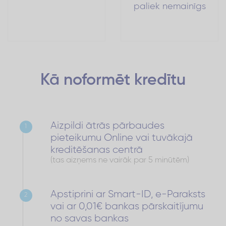
paliek nemainīgs
Kā noformēt
kredītu
Aizpildi ātrās pārbaudes
1
pieteikumu Online vai tuvākajā
kreditēšanas centrā
(tas aizņems ne vairāk par 5 minūtēm)
Apstiprini ar Smart-ID, e-Paraksts
2
vai ar 0,01€ bankas pārskaitījumu
no savas bankas