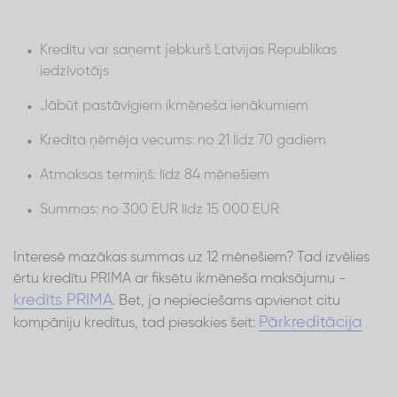
Kredītu var saņemt jebkurš Latvijas Republikas
iedzīvotājs
Jābūt pastāvīgiem ikmēneša ienākumiem
Kredīta ņēmēja vecums: no 21 līdz 70 gadiem
Atmaksas termiņš: līdz 84 mēnešiem
Summas: no 300 EUR līdz 15 000 EUR
Interesē mazākas summas uz 12 mēnešiem? Tad izvēlies
ērtu kredītu PRIMA ar fiksētu ikmēneša maksājumu -
kredīts PRIMA
. Bet, ja nepieciešams apvienot citu
Pārkreditācija
kompāniju kredītus, tad piesakies šeit: