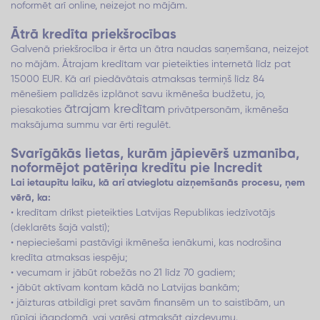
noformēt arī online, neizejot no mājām.
Ātrā kredīta priekšrocības
Galvenā priekšrocība ir ērta un ātra naudas saņemšana, neizejot
no mājām. Ātrajam kredītam var pieteikties internetā līdz pat
15000 EUR. Kā arī piedāvātais atmaksas termiņš līdz 84
mēnešiem palīdzēs izplānot savu ikmēneša budžetu, jo,
ātrajam kredītam
piesakoties
privātpersonām, ikmēneša
maksājuma summu var ērti regulēt.
Svarīgākās lietas, kurām jāpievērš uzmanība,
noformējot patēriņa kredītu pie Incredit
Lai ietaupītu laiku, kā arī atvieglotu aizņemšanās procesu, ņem
vērā, ka:
• kredītam drīkst pieteikties Latvijas Republikas iedzīvotājs
(deklarēts šajā valstī);
• nepieciešami pastāvīgi ikmēneša ienākumi, kas nodrošina
kredīta atmaksas iespēju;
• vecumam ir jābūt robežās no 21 līdz 70 gadiem;
• jābūt aktīvam kontam kādā no Latvijas bankām;
• jāizturas atbildīgi pret savām finansēm un to saistībām, un
rūpīgi jāapdomā, vai varēsi atmaksāt aizdevumu.