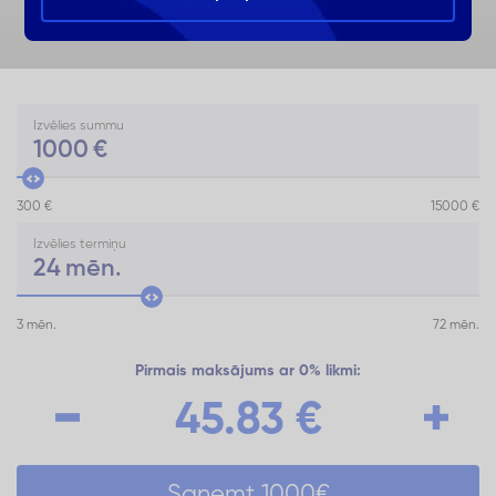
Izvēlies summu
1000
€
300 €
15000 €
Izvēlies termiņu
24
mēn.
3 mēn.
72 mēn.
Pirmais maksājums ar 0% likmi:
45.83
€
Saņemt
1000
€