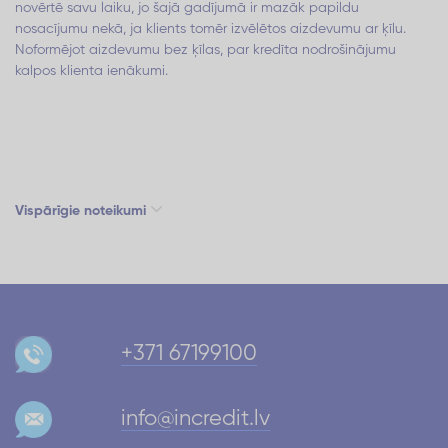
novērtē savu laiku, jo šajā gadījumā ir mazāk papildu
nosacījumu nekā, ja klients tomēr izvēlētos aizdevumu ar ķīlu.
Noformējot aizdevumu bez ķīlas, par kredīta nodrošinājumu
kalpos klienta ienākumi.
Vispārīgie noteikumi
+371 67199100
info@incredit.lv