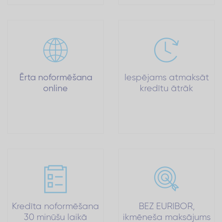
Ērta noformēšana
Iespējams atmaksāt
online
kredītu ātrāk
Kredīta noformēšana
BEZ EURIBOR,
30 minūšu laikā
ikmēneša maksājums