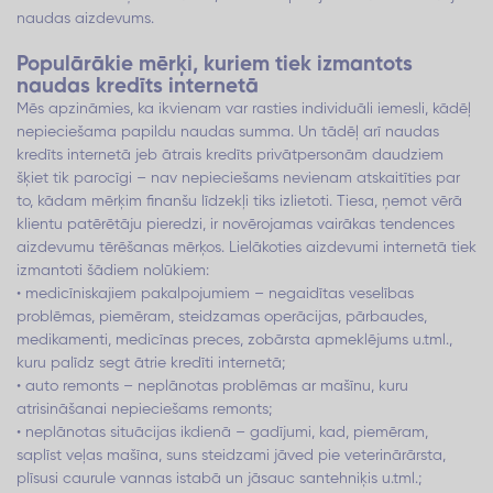
naudas aizdevums.
Populārākie mērķi, kuriem tiek izmantots
naudas kredīts internetā
Mēs apzināmies, ka ikvienam var rasties individuāli iemesli, kādēļ
nepieciešama papildu naudas summa. Un tādēļ arī naudas
kredīts internetā jeb ātrais kredīts privātpersonām daudziem
šķiet tik parocīgi – nav nepieciešams nevienam atskaitīties par
to, kādam mērķim finanšu līdzekļi tiks izlietoti. Tiesa, ņemot vērā
klientu patērētāju pieredzi, ir novērojamas vairākas tendences
aizdevumu tērēšanas mērķos. Lielākoties aizdevumi internetā tiek
izmantoti šādiem nolūkiem:
• medicīniskajiem pakalpojumiem – negaidītas veselības
problēmas, piemēram, steidzamas operācijas, pārbaudes,
medikamenti, medicīnas preces, zobārsta apmeklējums u.tml.,
kuru palīdz segt ātrie kredīti internetā;
• auto remonts – neplānotas problēmas ar mašīnu, kuru
atrisināšanai nepieciešams remonts;
• neplānotas situācijas ikdienā – gadījumi, kad, piemēram,
saplīst veļas mašīna, suns steidzami jāved pie veterinārārsta,
plīsusi caurule vannas istabā un jāsauc santehniķis u.tml.;