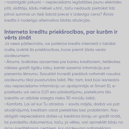
• nozīmīgāki pirkumi – nepieciešams iegādāties jaunu elektrisko
plīti, sildītāju, kādu mēbeli u.tml., taču nedaudz pietrūkst līdz
pilnai summai un tieši šobrīd precei ir izdevīga cena? Ātrais
kredīts ir noderīga alternatīva šādās situācijās.
Interneta kredītu priekšrocības, par kurām ir
vērts zināt
Ja neesi pārliecināts, vai patēriņa kredīts internetā ir labākā
izvēle, izvērtē šīs priekšrocības, kuras piemīt šāda veida
aizdevumiem:
• Ātrums. Izvēloties aizņemties pie banku kreditoriem, lielākoties
nāksies gaidīt ilgāku laiku, kamēr saņemsi informāciju par
pieņemto lēmumu. Savukārt Incredit piedāvā noformēt naudas
aizdevumu tikai pusstundas laikā. Pēc tam, kad būsi iesniedzis
visu nepieciešamo informāciju un apstiprinājis ar Smart ID, e-
pasrkastu vai veicis 0,01 eiro pārskaitījumu, pieteikums tiks
izskatīts un atbilde sniegta nieka 30 minūšu laikā;
• Komforts. Lai arī kur Tu atrastos – savās mājās, darbā vai pat
atvaļinājumā, kredītam varat pieteikties bez problēmām. Nav
obligāti nepieciešams doties uz kreditora biroju un gaidīt rindā,
lai parakstītu dokumentus, taču, ja vēlies, vari apmeklēt kādu no
mūsu kreditēšanas centriem, kur aizdevuma noformēšana