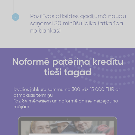
Pozitīvas atbildes gadījumā naudu
3
saņemsi 30 minūšu laikā (atkarībā
no bankas)
Noformē patēriņa kredītu
tieši tagad
Izvēlies jebkuru summu no 300 līdz 15 000 EUR ar
atmaksas termiņu
līdz 84 mēnešiem un noformē online, neizejot no
mājām