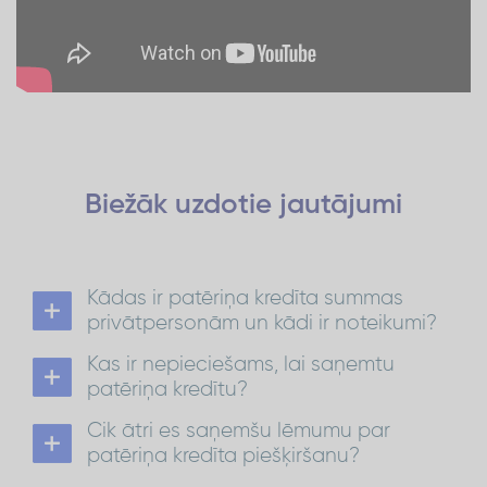
Biežāk uzdotie
jautājumi
Kādas ir patēriņa kredīta summas
privātpersonām un kādi ir noteikumi?
Patēriņa kredīts privātpersonām ir no 300 EUR
Kas ir nepieciešams, lai saņemtu
līdz 1500 EUR ar atmaksas termiņu līdz 72
mēnešiem.
patēriņa kredītu?
No 1 501 EUR līdz 15 000 EUR atmaksas termiņš ir
Lai saņemtu patēriņa kredītu:
līdz 84 mēnešiem.
Cik ātri es saņemšu lēmumu par
ir jābūt Latvijas pastāvīgajam iedzīvotājam
Patēriņa kredīts
Vairāk par kredītu:
vecumā no 21 līdz 70 gadiem*;
patēriņa kredīta piešķiršanu?
nepieciešams konts kādā no Latvijas
kredīta
Lēmumu par
piešķiršanu saņemsi 30
bankām;