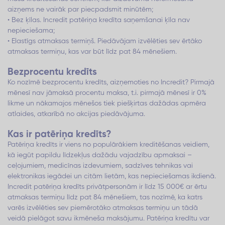
aizņems ne vairāk par piecpadsmit minūtēm;
• Bez ķīlas. Incredit patēriņa kredīta saņemšanai ķīla nav
nepieciešama;
• Elastīgs atmaksas termiņš. Piedāvājam izvēlēties sev ērtāko
atmaksas termiņu, kas var būt līdz pat 84 mēnešiem.
Bezprocentu kredīts
Ko nozīmē bezprocentu kredīts, aizņemoties no Incredit? Pirmajā
mēnesī nav jāmaksā procentu maksa, t.i. pirmajā mēnesī ir 0%
likme un nākamajos mēnešos tiek piešķirtas dažādas apmēra
atlaides, atkarībā no akcijas piedāvājuma.
Kas ir patēriņa kredīts?
Patēriņa kredīts ir viens no populārākiem kreditēšanas veidiem,
kā iegūt papildu līdzekļus dažādu vajadzību apmaksai –
ceļojumiem, medicīnas izdevumiem, sadzīves tehnikas vai
elektronikas iegādei un citām lietām, kas nepieciešamas ikdienā.
Incredit patēriņa kredīts privātpersonām ir līdz 15 000€ ar ērtu
atmaksas termiņu līdz pat 84 mēnešiem, tas nozīmē, ka katrs
varēs izvēlēties sev piemērotāko atmaksas termiņu un tādā
veidā pielāgot savu ikmēneša maksājumu. Patēriņa kredītu var