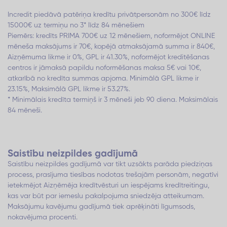
Incredit piedāvā patēriņa kredītu privātpersonām no 300€ līdz
15000€ uz termiņu no 3* līdz 84 mēnešiem
Piemērs: kredīts PRIMA 700€ uz 12 mēnešiem, noformējot ONLINE
mēneša maksājums ir 70€, kopējā atmaksājamā summa ir 840€,
Aizņēmuma likme ir 0%, GPL ir 41.30%, noformējot kreditēšanas
centros ir jāmaksā papildu noformēšanas maksa 5€ vai 10€,
atkarībā no kredīta summas apjoma. Minimālā GPL likme ir
23.15%, Maksimālā GPL likme ir 53.27%.
* Minimālais kredīta termiņš ir 3 mēneši jeb 90 diena. Maksimālais
84 mēneši.
Saistību neizpildes gadījumā
Saistību neizpildes gadījumā var tikt uzsākts parāda piedziņas
process, prasījuma tiesības nodotas trešajām personām, negatīvi
ietekmējot Aizņēmēja kredītvēsturi un iespējams kredītreitingu,
kas var būt par iemeslu pakalpojuma sniedzēja atteikumam.
Maksājumu kavējumu gadījumā tiek aprēķināti līgumsods,
nokavējuma procenti.