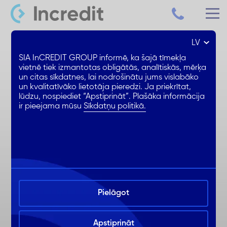
LV
Patēriņa kredīts līdz 15 000 €
SIA InCREDIT GROUP informē, ka šajā tīmekļa
vietnē tiek izmantotas obligātās, analītiskās, mērķa
un citas sīkdatnes, lai nodrošinātu jums vislabāko
Samazināta % likme
un kvalitatīvāko lietotāja pieredzi. Ja priekrītat,
1. mēnesis BEZ ikmēneša %
lūdzu, nospiediet “Apstiprināt”. Plašāka informācija
ir pieejama mūsu
Sīkdatņu politikā.
Ērta noformēšana online
Pielāgot
Apstiprināt